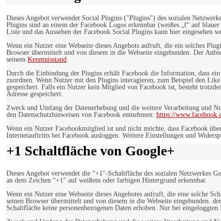
Dieses Angebot verwendet Social Plugins ("Plugins") des sozialen Netzwerk
Plugins sind an einem der Facebook Logos erkennbar (weißes „f“ auf blaue
Liste und das Aussehen der Facebook Social Plugins kann hier eingesehen 
Wenn ein Nutzer eine Webseite dieses Angebots aufruft, die ein solches Plug
Browser übermittelt und von diesem in die Webseite eingebunden. Der Anbiet
seinem
Kenntnisstand
:
Durch die Einbindung der Plugins erhält Facebook die Information, dass ei
zuordnen. Wenn Nutzer mit den Plugins interagieren, zum Beispiel den Like
gespeichert. Falls ein Nutzer kein Mitglied von Facebook ist, besteht trotz
Adresse gespeichert.
Zweck und Umfang der Datenerhebung und die weitere Verarbeitung und Nutz
den Datenschutzhinweisen von Facebook entnehmen:
https://www.facebook.
Wenn ein Nutzer Facebookmitglied ist und nicht möchte, dass Facebook über
Internetauftritts bei Facebook ausloggen. Weitere Einstellungen und Wider
+1 Schaltfläche von Google+
Dieses Angebot verwendet die “+1″-Schaltfläche des sozialen Netzwerkes Go
an dem Zeichen “+1″ auf weißem oder farbigen Hintergrund erkennbar.
Wenn ein Nutzer eine Webseite dieses Angebotes aufruft, die eine solche Sch
seinen Browser übermittelt und von diesem in die Webseite eingebunden. der
Schaltfläche keine personenbezogenen Daten erhoben. Nur bei eingeloggten M