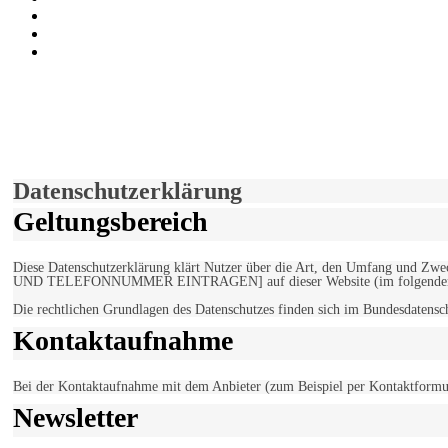
Auf Youtube folgen
der funke - Shop
marxist.com
derfunke.de verwendet Cookies!
Hiermit stimmen Sie der weiteren Nutzung unserer Seite und der V
Einverstanden!
Datenschutzerklärung
Geltungsbereich
Diese Datenschutzerklärung klärt Nutzer über die Art, den Umfang un
UND TELEFONNUMMER EINTRAGEN] auf dieser Website (im folgenden 
Die rechtlichen Grundlagen des Datenschutzes finden sich im Bundesdaten
Kontaktaufnahme
Bei der Kontaktaufnahme mit dem Anbieter (zum Beispiel per Kontaktformula
Newsletter