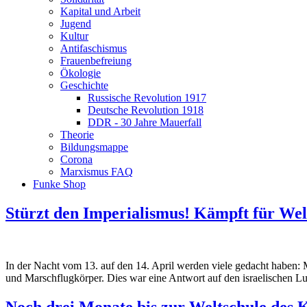
Kapital und Arbeit
Jugend
Kultur
Antifaschismus
Frauenbefreiung
Ökologie
Geschichte
Russische Revolution 1917
Deutsche Revolution 1918
DDR - 30 Jahre Mauerfall
Theorie
Bildungsmappe
Corona
Marxismus FAQ
Funke Shop
Stürzt den Imperialismus! Kämpft für Wel
In der Nacht vom 13. auf den 14. April werden viele gedacht haben: M
und Marschflugkörper. Dies war eine Antwort auf den israelischen Luf
Noch drei Monate bis zur Weltschule de