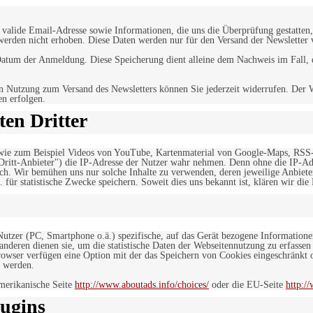
alide Email-Adresse sowie Informationen, die uns die Überprüfung gestatten,
werden nicht erhoben. Diese Daten werden nur für den Versand der Newsletter 
tum der Anmeldung. Diese Speicherung dient alleine dem Nachweis im Fall, da
n Nutzung zum Versand des Newsletters können Sie jederzeit widerrufen. Der W
en erfolgen.
en Dritter
, wie zum Beispiel Videos von YouTube, Kartenmaterial von Google-Maps, RSS
"Dritt-Anbieter") die IP-Adresse der Nutzer wahr nehmen. Denn ohne die IP-Adr
rlich. Wir bemühen uns nur solche Inhalte zu verwenden, deren jeweilige Anbiete
. für statistische Zwecke speichern. Soweit dies uns bekannt ist, klären wir die
 Nutzer (PC, Smartphone o.ä.) spezifische, auf das Gerät bezogene Information
deren dienen sie, um die statistische Daten der Webseitennutzung zu erfassen
owser verfügen eine Option mit der das Speichern von Cookies eingeschränkt od
 werden.
merikanische Seite
http://www.aboutads.info/choices/
oder die EU-Seite
http:/
ugins