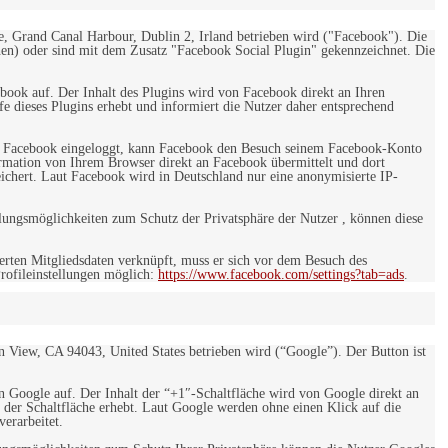
e, Grand Canal Harbour, Dublin 2, Irland betrieben wird ("Facebook"). Die
en) oder sind mit dem Zusatz "Facebook Social Plugin" gekennzeichnet. Die
ebook auf. Der Inhalt des Plugins wird von Facebook direkt an Ihren
e dieses Plugins erhebt und informiert die Nutzer daher entsprechend
 bei Facebook eingeloggt, kann Facebook den Besuch seinem Facebook-Konto
rmation von Ihrem Browser direkt an Facebook übermittelt und dort
eichert. Laut Facebook wird in Deutschland nur eine anonymisierte IP-
ungsmöglichkeiten zum Schutz der Privatsphäre der Nutzer , können diese
rten Mitgliedsdaten verknüpft, muss er sich vor dem Besuch des
rofileinstellungen möglich:
https://www.facebook.com/settings?tab=ads
.
 View, CA 94043, United States betrieben wird (“Google”). Der Button ist
on Google auf. Der Inhalt der “+1″-Schaltfläche wird von Google direkt an
 der Schaltfläche erhebt. Laut Google werden ohne einen Klick auf die
erarbeitet.