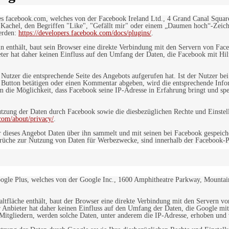
es facebook.com, welches von der Facebook Ireland Ltd., 4 Grand Canal Squar
r Kachel, den Begriffen "Like", "Gefällt mir" oder einem „Daumen hoch“-Zeich
werden:
https://developers.facebook.com/docs/plugins/
.
in enthält, baut sein Browser eine direkte Verbindung mit den Servern von Fac
er hat daher keinen Einfluss auf den Umfang der Daten, die Facebook mit Hilf
n Nutzer die entsprechende Seite des Angebots aufgerufen hat. Ist der Nutzer
 Button betätigen oder einen Kommentar abgeben, wird die entsprechende Info
dem die Möglichkeit, dass Facebook seine IP-Adresse in Erfahrung bringt und sp
ung der Daten durch Facebook sowie die diesbezüglichen Rechte und Einstell
com/about/privacy/
.
 dieses Angebot Daten über ihn sammelt und mit seinen bei Facebook gespeiche
sprüche zur Nutzung von Daten für Werbezwecke, sind innerhalb der Facebook-P
ogle Plus, welches von der Google Inc., 1600 Amphitheatre Parkway, Mountain
altfläche enthält, baut der Browser eine direkte Verbindung mit den Servern v
 Anbieter hat daher keinen Einfluss auf den Umfang der Daten, die Google mit
itgliedern, werden solche Daten, unter anderem die IP-Adresse, erhoben und v