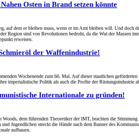
n Nahen Osten in Brand setzen könnte
eg, auf dem er bleiben muss, wenn er im Amt bleiben will. Und doch d
 der Region sind von Revolutionen bedroht, da die Wut der Massen imme
epunkt erweisen.
 Schmieröl der Waffenindustrie!
enden Wochenende zum 60. Mal. Auf dieser staatlichen geförderten Priv
e imperialistische Politik als auch die Profite der Rüstungsindustrie a
mmunistische Internationale zu gründen!
an Woods, dem führenden Theoretiker der IMT, brachten die Stimmung au
tern und Jugendlichen streckt die Hände nach dem Banner des Kommuni
onale aufbauen.