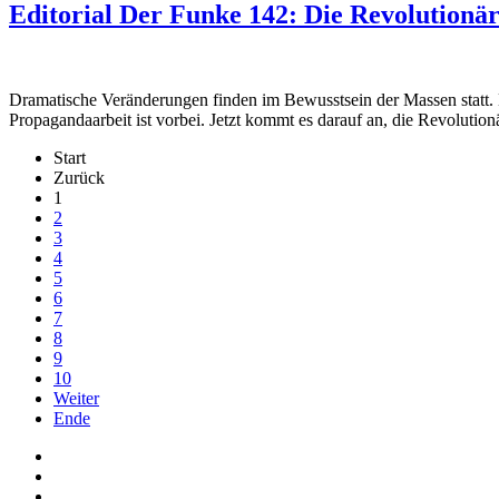
Editorial Der Funke 142: Die Revolutionä
Dramatische Veränderungen finden im Bewusstsein der Massen statt. M
Propagandaarbeit ist vorbei. Jetzt kommt es darauf an, die Revolut
Start
Zurück
1
2
3
4
5
6
7
8
9
10
Weiter
Ende
Auf Facebook folgen
Bei Twitter teilen
Instagram