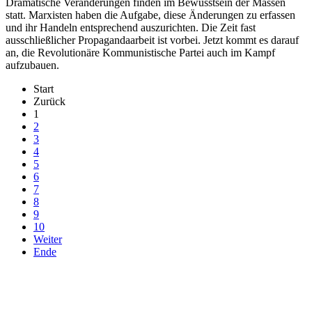
Dramatische Veränderungen finden im Bewusstsein der Massen
statt. Marxisten haben die Aufgabe, diese Änderungen zu erfassen
und ihr Handeln entsprechend auszurichten. Die Zeit fast
ausschließlicher Propagandaarbeit ist vorbei. Jetzt kommt es darauf
an, die Revolutionäre Kommunistische Partei auch im Kampf
aufzubauen.
Start
Zurück
1
2
3
4
5
6
7
8
9
10
Weiter
Ende
derfunke.de verwendet Cookies!
Hiermit stimmen Sie der weiteren Nutzung unserer Seite und der