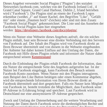
Dieses Angebot verwendet Social Plugins ("Plugins") des sozialen
Netzwerkes facebook.com, welches von der Facebook Ireland Ltd., 4
Grand Canal Square, Grand Canal Harbour, Dublin 2, Irland betrieben
wird ("Facebook"). Die Plugins sind an einem der Facebook Logos
erkennbar (weißes „f“ auf blauer Kachel, den Begriffen "Like", "Gefällt
mir" oder einem „Daumen hoch“-Zeichen) oder sind mit dem Zusatz
"Facebook Social Plugin" gekennzeichnet. Die Liste und das Aussehen der
Facebook Social Plugins kann hier eingesehen
werden:
https://developers.facebook.com/docs/plugins/
.
Wenn ein Nutzer eine Webseite dieses Angebots aufruft, die ein solches
Plugin enthält, baut sein Browser eine direkte Verbindung mit den Servern
von Facebook auf. Der Inhalt des Plugins wird von Facebook direkt an
Ihren Browser übermittelt und von diesem in die Webseite eingebunden.
Der Anbieter hat daher keinen Einfluss auf den Umfang der Daten, die
Facebook mit Hilfe dieses Plugins erhebt und informiert die Nutzer daher
entsprechend seinem
Kenntnisstand
:
Durch die Einbindung der Plugins erhält Facebook die Information, dass
ein Nutzer die entsprechende Seite des Angebots aufgerufen hat. Ist der
Nutzer bei Facebook eingeloggt, kann Facebook den Besuch seinem
Facebook-Konto zuordnen. Wenn Nutzer mit den Plugins interagieren,
zum Beispiel den Like Button betätigen oder einen Kommentar abgeben,
wird die entsprechende Information von Ihrem Browser direkt an
Facebook übermittelt und dort gespeichert. Falls ein Nutzer kein Mitglied
von Facebook ist, besteht trotzdem die Möglichkeit, dass Facebook seine
IP-Adresse in Erfahrung bringt und speichert. Laut Facebook wird in
Deutschland nur eine anonymisierte IP-Adresse gespeichert.
Zweck und Umfang der Datenerhebung und die weitere Verarbeitung und
Nutzung der Daten durch Facebook sowie die diesbezüglichen Rechte und