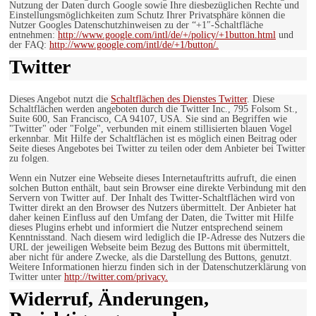
Nutzung der Daten durch Google sowie Ihre diesbezüglichen Rechte und
Einstellungsmöglichkeiten zum Schutz Ihrer Privatsphäre können die
Nutzer Googles Datenschutzhinweisen zu der “+1″-Schaltfläche
entnehmen:
http://www.google.com/intl/de/+/policy/+1button.html
und
der FAQ:
http://www.google.com/intl/de/+1/button/.
Twitter
Dieses Angebot nutzt die
Schaltflächen des Dienstes Twitter
. Diese
Schaltflächen werden angeboten durch die Twitter Inc., 795 Folsom St.,
Suite 600, San Francisco, CA 94107, USA. Sie sind an Begriffen wie
"Twitter" oder "Folge", verbunden mit einem stillisierten blauen Vogel
erkennbar. Mit Hilfe der Schaltflächen ist es möglich einen Beitrag oder
Seite dieses Angebotes bei Twitter zu teilen oder dem Anbieter bei Twitter
zu folgen.
Wenn ein Nutzer eine Webseite dieses Internetauftritts aufruft, die einen
solchen Button enthält, baut sein Browser eine direkte Verbindung mit den
Servern von Twitter auf. Der Inhalt des Twitter-Schaltflächen wird von
Twitter direkt an den Browser des Nutzers übermittelt. Der Anbieter hat
daher keinen Einfluss auf den Umfang der Daten, die Twitter mit Hilfe
dieses Plugins erhebt und informiert die Nutzer entsprechend seinem
Kenntnisstand. Nach diesem wird lediglich die IP-Adresse des Nutzers die
URL der jeweiligen Webseite beim Bezug des Buttons mit übermittelt,
aber nicht für andere Zwecke, als die Darstellung des Buttons, genutzt.
Weitere Informationen hierzu finden sich in der Datenschutzerklärung von
Twitter unter
http://twitter.com/privacy.
Widerruf, Änderungen,