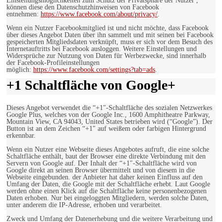
Einstellungsmöglichkeiten zum Schutz der Privatsphäre der Nutzer ,
können diese den Datenschutzhinweisen von Facebook
entnehmen:
https://www.facebook.com/about/privacy/
.
Wenn ein Nutzer Facebookmitglied ist und nicht möchte, dass Facebook
über dieses Angebot Daten über ihn sammelt und mit seinen bei Facebook
gespeicherten Mitgliedsdaten verknüpft, muss er sich vor dem Besuch des
Internetauftritts bei Facebook ausloggen. Weitere Einstellungen und
Widersprüche zur Nutzung von Daten für Werbezwecke, sind innerhalb
der Facebook-Profileinstellungen
möglich:
https://www.facebook.com/settings?tab=ads
.
+1 Schaltfläche von Google+
Dieses Angebot verwendet die “+1″-Schaltfläche des sozialen Netzwerkes
Google Plus, welches von der Google Inc., 1600 Amphitheatre Parkway,
Mountain View, CA 94043, United States betrieben wird (“Google”). Der
Button ist an dem Zeichen “+1″ auf weißem oder farbigen Hintergrund
erkennbar.
Wenn ein Nutzer eine Webseite dieses Angebotes aufruft, die eine solche
Schaltfläche enthält, baut der Browser eine direkte Verbindung mit den
Servern von Google auf. Der Inhalt der “+1″-Schaltfläche wird von
Google direkt an seinen Browser übermittelt und von diesem in die
Webseite eingebunden. der Anbieter hat daher keinen Einfluss auf den
Umfang der Daten, die Google mit der Schaltfläche erhebt. Laut Google
werden ohne einen Klick auf die Schaltfläche keine personenbezogenen
Daten erhoben. Nur bei eingeloggten Mitgliedern, werden solche Daten,
unter anderem die IP-Adresse, erhoben und verarbeitet.
Zweck und Umfang der Datenerhebung und die weitere Verarbeitung und