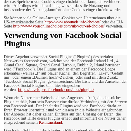
der das Speichern von Cookies eingeschränkt oder komplett verhindert
wird. Allerdings wird darauf hingewiesen, dass die Nutzung und
insbesondere der Nutzungskomfort ohne Cookies eingeschränkt werden.
Sie können viele Online-Anzeigen-Cookies von Unternehmen über die
US-amerikanische Seite
http://www.aboutads.info/choices/
oder die EU-
Seite
http://www.youronlinechoices.com/uk/your-ad-choices/
verwalten.
Verwendung von Facebook Social
Plugins
Dieses Angebot verwendet Social Plugins ("Plugins") des sozialen
Netzwerkes facebook.com, welches von der Facebook Ireland Ltd., 4
Grand Canal Square, Grand Canal Harbour, Dublin 2, Irland betrieben
wird ("Facebook"). Die Plugins sind an einem der Facebook Logos
erkennbar (weißes „f“ auf blauer Kachel, den Begriffen "Like", "Gefällt
mir" oder einem „Daumen hoch“-Zeichen) oder sind mit dem Zusatz
"Facebook Social Plugin" gekennzeichnet. Die Liste und das Aussehen der
Facebook Social Plugins kann hier eingesehen
werden:
https://developers.facebook.com/docs/plugins/
.
Wenn ein Nutzer eine Webseite dieses Angebots aufruft, die ein solches
Plugin enthält, baut sein Browser eine direkte Verbindung mit den Servern
von Facebook auf. Der Inhalt des Plugins wird von Facebook direkt an
Ihren Browser übermittelt und von diesem in die Webseite eingebunden.
Der Anbieter hat daher keinen Einfluss auf den Umfang der Daten, die
Facebook mit Hilfe dieses Plugins erhebt und informiert die Nutzer daher
entsprechend seinem
Kenntnisstand
:
Durch die Einbindung der Plugins erhält Facebook die Information, dass