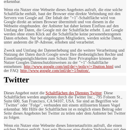
erkennbar.
Wenn ein Nutzer eine Webseite dieses Angebotes aufruft, die eine solche
Schaltfläche enthält, baut der Browser eine direkte Verbindung mit den
Servern von Google auf. Der Inhalt der “+1″-Schaltfläche wird von
Google direkt an seinen Browser übermittelt und von diesem in die
Webseite eingebunden. der Anbieter hat daher keinen Einfluss auf den
Umfang der Daten, die Google mit der Schaltfläche erhebt. Laut Google
werden ohne einen Klick auf die Schaltfläche keine personenbezogenen
Daten erhoben. Nur bei eingeloggten Mitgliedern, werden solche Daten,
unter anderem die IP-Adresse, erhoben und verarbeitet.
Zweck und Umfang der Datenerhebung und die weitere Verarbeitung und
Nutzung der Daten durch Google sowie Ihre diesbezüglichen Rechte und
Einstellungsmöglichkeiten zum Schutz Ihrer Privatsphäre können die
Nutzer Googles Datenschutzhinweisen zu der “+1″-Schaltfläche
entnehmen:
http://www.google.com/intl/de/+/policy/+1button.html
und
der FAQ:
http://www.google.com/intl/de/+1/button/.
Twitter
Dieses Angebot nutzt die
Schaltflächen des Dienstes Twitter
. Diese
Schaltflächen werden angeboten durch die Twitter Inc., 795 Folsom St.,
Suite 600, San Francisco, CA 94107, USA. Sie sind an Begriffen wie
"Twitter" oder "Folge", verbunden mit einem stillisierten blauen Vogel
erkennbar. Mit Hilfe der Schaltflächen ist es möglich einen Beitrag oder
Seite dieses Angebotes bei Twitter zu teilen oder dem Anbieter bei Twitter
zu folgen.
Wenn ein Nutzer eine Webseite dieses Internetauftritts aufruft, die einen
solchen Button enthält, baut sein Browser eine direkte Verbindung mit den