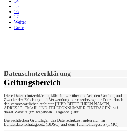
14
15
16
17
Weiter
Ende
derfunke.de verwendet Cookies!
Hiermit stimmen Sie der weiteren Nutzung unserer Seite und der
Verwendung von Cookies zu.
Mehr erfahren
Einverstanden!
Datenschutzerklärung
Geltungsbereich
Diese Datenschutzerklärung klärt Nutzer über die Art, den Umfang und
Zwecke der Erhebung und Verwendung personenbezogener Daten durch
den verantwortlichen Anbieter [HIER BITTE IHREN NAMEN,
ADRESSE, EMAIL UND TELEFONNUMMER EINTRAGEN] auf
dieser Website (im folgenden “Angebot”) auf.
Die rechtlichen Grundlagen des Datenschutzes finden sich im
Bundesdatenschutzgesetz (BDSG) und dem Telemediengesetz (TMG).