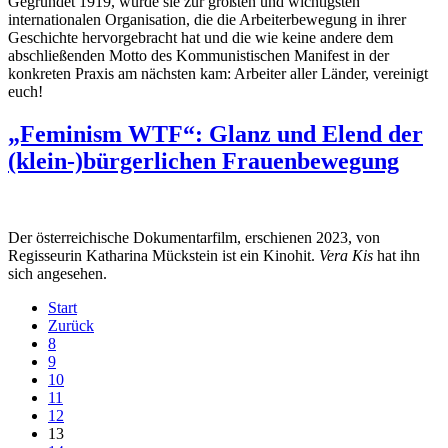
Gegründet 1919, wurde sie zur größten und wichtigsten
internationalen Organisation, die die Arbeiterbewegung in ihrer
Geschichte hervorgebracht hat und die wie keine andere dem
abschließenden Motto des Kommunistischen Manifest in der
konkreten Praxis am nächsten kam: Arbeiter aller Länder, vereinigt
euch!
„Feminism WTF“: Glanz und Elend der
(klein-)bürgerlichen Frauenbewegung
Der österreichische Dokumentarfilm, erschienen 2023, von
Regisseurin Katharina Mückstein ist ein Kinohit.
Vera Kis
hat ihn
sich angesehen.
Start
Zurück
8
9
10
11
12
13