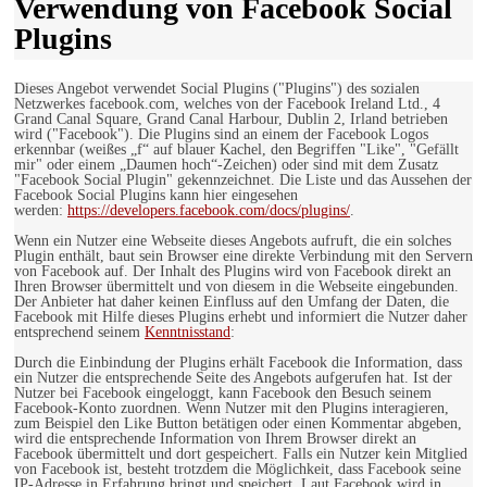
Verwendung von Facebook Social
Plugins
Dieses Angebot verwendet Social Plugins ("Plugins") des sozialen
Netzwerkes facebook.com, welches von der Facebook Ireland Ltd., 4
Grand Canal Square, Grand Canal Harbour, Dublin 2, Irland betrieben
wird ("Facebook"). Die Plugins sind an einem der Facebook Logos
erkennbar (weißes „f“ auf blauer Kachel, den Begriffen "Like", "Gefällt
mir" oder einem „Daumen hoch“-Zeichen) oder sind mit dem Zusatz
"Facebook Social Plugin" gekennzeichnet. Die Liste und das Aussehen der
Facebook Social Plugins kann hier eingesehen
werden:
https://developers.facebook.com/docs/plugins/
.
Wenn ein Nutzer eine Webseite dieses Angebots aufruft, die ein solches
Plugin enthält, baut sein Browser eine direkte Verbindung mit den Servern
von Facebook auf. Der Inhalt des Plugins wird von Facebook direkt an
Ihren Browser übermittelt und von diesem in die Webseite eingebunden.
Der Anbieter hat daher keinen Einfluss auf den Umfang der Daten, die
Facebook mit Hilfe dieses Plugins erhebt und informiert die Nutzer daher
entsprechend seinem
Kenntnisstand
:
Durch die Einbindung der Plugins erhält Facebook die Information, dass
ein Nutzer die entsprechende Seite des Angebots aufgerufen hat. Ist der
Nutzer bei Facebook eingeloggt, kann Facebook den Besuch seinem
Facebook-Konto zuordnen. Wenn Nutzer mit den Plugins interagieren,
zum Beispiel den Like Button betätigen oder einen Kommentar abgeben,
wird die entsprechende Information von Ihrem Browser direkt an
Facebook übermittelt und dort gespeichert. Falls ein Nutzer kein Mitglied
von Facebook ist, besteht trotzdem die Möglichkeit, dass Facebook seine
IP-Adresse in Erfahrung bringt und speichert. Laut Facebook wird in