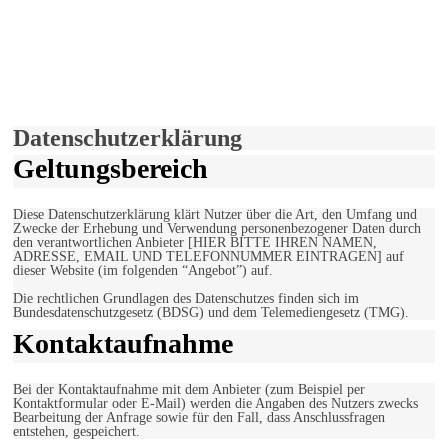
derfunke.de verwendet Cookies!
Hiermit stimmen Sie der weiteren Nutzung unserer Seite und der
Verwendung von Cookies zu.
Mehr erfahren
Einverstanden!
Datenschutzerklärung
Geltungsbereich
Diese Datenschutzerklärung klärt Nutzer über die Art, den Umfang und
Zwecke der Erhebung und Verwendung personenbezogener Daten durch
den verantwortlichen Anbieter [HIER BITTE IHREN NAMEN,
ADRESSE, EMAIL UND TELEFONNUMMER EINTRAGEN] auf
dieser Website (im folgenden “Angebot”) auf.
Die rechtlichen Grundlagen des Datenschutzes finden sich im
Bundesdatenschutzgesetz (BDSG) und dem Telemediengesetz (TMG).
Kontaktaufnahme
Bei der Kontaktaufnahme mit dem Anbieter (zum Beispiel per
Kontaktformular oder E-Mail) werden die Angaben des Nutzers zwecks
Bearbeitung der Anfrage sowie für den Fall, dass Anschlussfragen
entstehen, gespeichert.