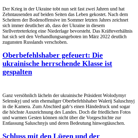
Der Krieg in der Ukraine tobt nun seit fast zwei Jahren und hat
Zehntausenden auf beiden Seiten das Leben gekostet. Nach dem
Scheitern der Bodeno
ff
ensive im Sommer letzten Jahres zeichnet
sich immer deutlicher ab, dass der Ukraine in diesem
Stellvertreterkrieg eine Niederlage bevorsteht. Das Kräfteverhältnis
hat sich seit den Verhandlungsangeboten im März 2022 deutlich
zugunsten Russlands verschoben.
Oberbefehlshaber gefeuert: Die
ukrainische herrschende Klasse ist
gespalten
Ganz versöhnlich lächeln der ukrainische Präsident Wolodymyr
Selenskyj und sein ehemaliger Oberbefehlshaber Walerij Saluschnyj
in die Kamera. Zum Abschied gab‘s einen Händedruck und sogar
die höchste Auszeichnung des Landes. Doch die friedlichen Fotos
und warmen Gesten können nicht über die Vorgeschichte zur
Entlassung Saluschnyjs und deren Bedeutung hinwegtäuschen.
Schluss mit den Lügen und der