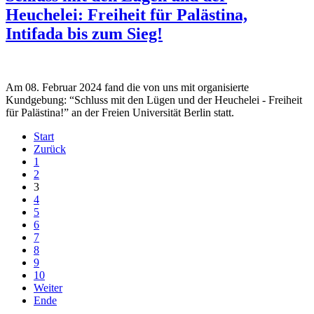
Heuchelei: Freiheit für Palästina,
Intifada bis zum Sieg!
Am 08. Februar 2024 fand die von uns mit organisierte
Kundgebung: “Schluss mit den Lügen und der Heuchelei - Freiheit
für Palästina!” an der Freien Universität Berlin statt.
Start
Zurück
1
2
3
4
5
6
7
8
9
10
Weiter
Ende