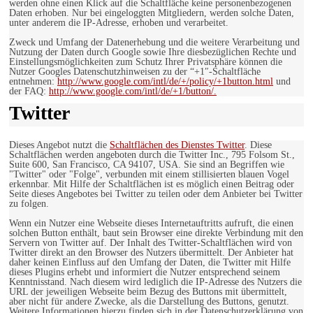
werden ohne einen Klick auf die Schaltfläche keine personenbezogenen
Daten erhoben. Nur bei eingeloggten Mitgliedern, werden solche Daten,
unter anderem die IP-Adresse, erhoben und verarbeitet.
Zweck und Umfang der Datenerhebung und die weitere Verarbeitung und
Nutzung der Daten durch Google sowie Ihre diesbezüglichen Rechte und
Einstellungsmöglichkeiten zum Schutz Ihrer Privatsphäre können die
Nutzer Googles Datenschutzhinweisen zu der “+1″-Schaltfläche
entnehmen:
http://www.google.com/intl/de/+/policy/+1button.html
und
der FAQ:
http://www.google.com/intl/de/+1/button/.
Twitter
Dieses Angebot nutzt die
Schaltflächen des Dienstes Twitter
. Diese
Schaltflächen werden angeboten durch die Twitter Inc., 795 Folsom St.,
Suite 600, San Francisco, CA 94107, USA. Sie sind an Begriffen wie
"Twitter" oder "Folge", verbunden mit einem stillisierten blauen Vogel
erkennbar. Mit Hilfe der Schaltflächen ist es möglich einen Beitrag oder
Seite dieses Angebotes bei Twitter zu teilen oder dem Anbieter bei Twitter
zu folgen.
Wenn ein Nutzer eine Webseite dieses Internetauftritts aufruft, die einen
solchen Button enthält, baut sein Browser eine direkte Verbindung mit den
Servern von Twitter auf. Der Inhalt des Twitter-Schaltflächen wird von
Twitter direkt an den Browser des Nutzers übermittelt. Der Anbieter hat
daher keinen Einfluss auf den Umfang der Daten, die Twitter mit Hilfe
dieses Plugins erhebt und informiert die Nutzer entsprechend seinem
Kenntnisstand. Nach diesem wird lediglich die IP-Adresse des Nutzers die
URL der jeweiligen Webseite beim Bezug des Buttons mit übermittelt,
aber nicht für andere Zwecke, als die Darstellung des Buttons, genutzt.
Weitere Informationen hierzu finden sich in der Datenschutzerklärung von