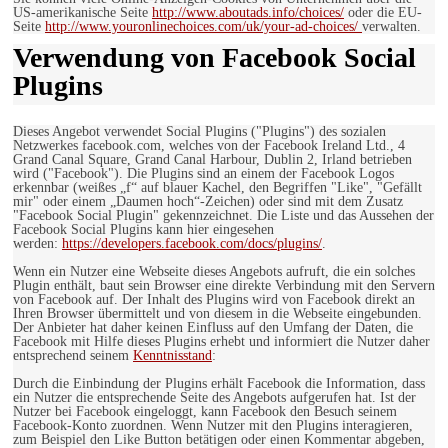
US-amerikanische Seite
http://www.aboutads.info/choices/
oder die EU-
Seite
http://www.youronlinechoices.com/uk/your-ad-choices/
verwalten.
Verwendung von Facebook Social
Plugins
Dieses Angebot verwendet Social Plugins ("Plugins") des sozialen
Netzwerkes facebook.com, welches von der Facebook Ireland Ltd., 4
Grand Canal Square, Grand Canal Harbour, Dublin 2, Irland betrieben
wird ("Facebook"). Die Plugins sind an einem der Facebook Logos
erkennbar (weißes „f“ auf blauer Kachel, den Begriffen "Like", "Gefällt
mir" oder einem „Daumen hoch“-Zeichen) oder sind mit dem Zusatz
"Facebook Social Plugin" gekennzeichnet. Die Liste und das Aussehen der
Facebook Social Plugins kann hier eingesehen
werden:
https://developers.facebook.com/docs/plugins/
.
Wenn ein Nutzer eine Webseite dieses Angebots aufruft, die ein solches
Plugin enthält, baut sein Browser eine direkte Verbindung mit den Servern
von Facebook auf. Der Inhalt des Plugins wird von Facebook direkt an
Ihren Browser übermittelt und von diesem in die Webseite eingebunden.
Der Anbieter hat daher keinen Einfluss auf den Umfang der Daten, die
Facebook mit Hilfe dieses Plugins erhebt und informiert die Nutzer daher
entsprechend seinem
Kenntnisstand
:
Durch die Einbindung der Plugins erhält Facebook die Information, dass
ein Nutzer die entsprechende Seite des Angebots aufgerufen hat. Ist der
Nutzer bei Facebook eingeloggt, kann Facebook den Besuch seinem
Facebook-Konto zuordnen. Wenn Nutzer mit den Plugins interagieren,
zum Beispiel den Like Button betätigen oder einen Kommentar abgeben,