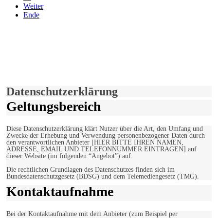
Weiter
Ende
derfunke.de verwendet Cookies!
Hiermit stimmen Sie der weiteren Nutzung unserer Seite und der
Verwendung von Cookies zu.
Mehr erfahren
Einverstanden!
Datenschutzerklärung
Geltungsbereich
Diese Datenschutzerklärung klärt Nutzer über die Art, den Umfang und
Zwecke der Erhebung und Verwendung personenbezogener Daten durch
den verantwortlichen Anbieter [HIER BITTE IHREN NAMEN,
ADRESSE, EMAIL UND TELEFONNUMMER EINTRAGEN] auf
dieser Website (im folgenden “Angebot”) auf.
Die rechtlichen Grundlagen des Datenschutzes finden sich im
Bundesdatenschutzgesetz (BDSG) und dem Telemediengesetz (TMG).
Kontaktaufnahme
Bei der Kontaktaufnahme mit dem Anbieter (zum Beispiel per