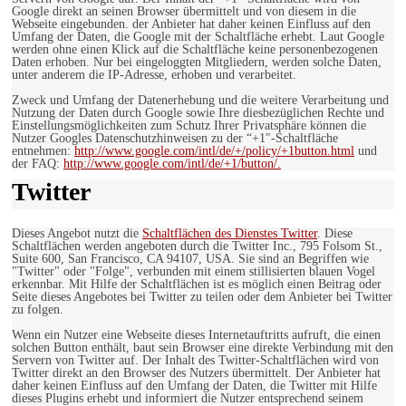
Google direkt an seinen Browser übermittelt und von diesem in die
Webseite eingebunden. der Anbieter hat daher keinen Einfluss auf den
Umfang der Daten, die Google mit der Schaltfläche erhebt. Laut Google
werden ohne einen Klick auf die Schaltfläche keine personenbezogenen
Daten erhoben. Nur bei eingeloggten Mitgliedern, werden solche Daten,
unter anderem die IP-Adresse, erhoben und verarbeitet.
Zweck und Umfang der Datenerhebung und die weitere Verarbeitung und
Nutzung der Daten durch Google sowie Ihre diesbezüglichen Rechte und
Einstellungsmöglichkeiten zum Schutz Ihrer Privatsphäre können die
Nutzer Googles Datenschutzhinweisen zu der “+1″-Schaltfläche
entnehmen:
http://www.google.com/intl/de/+/policy/+1button.html
und
der FAQ:
http://www.google.com/intl/de/+1/button/.
Twitter
Dieses Angebot nutzt die
Schaltflächen des Dienstes Twitter
. Diese
Schaltflächen werden angeboten durch die Twitter Inc., 795 Folsom St.,
Suite 600, San Francisco, CA 94107, USA. Sie sind an Begriffen wie
"Twitter" oder "Folge", verbunden mit einem stillisierten blauen Vogel
erkennbar. Mit Hilfe der Schaltflächen ist es möglich einen Beitrag oder
Seite dieses Angebotes bei Twitter zu teilen oder dem Anbieter bei Twitter
zu folgen.
Wenn ein Nutzer eine Webseite dieses Internetauftritts aufruft, die einen
solchen Button enthält, baut sein Browser eine direkte Verbindung mit den
Servern von Twitter auf. Der Inhalt des Twitter-Schaltflächen wird von
Twitter direkt an den Browser des Nutzers übermittelt. Der Anbieter hat
daher keinen Einfluss auf den Umfang der Daten, die Twitter mit Hilfe
dieses Plugins erhebt und informiert die Nutzer entsprechend seinem