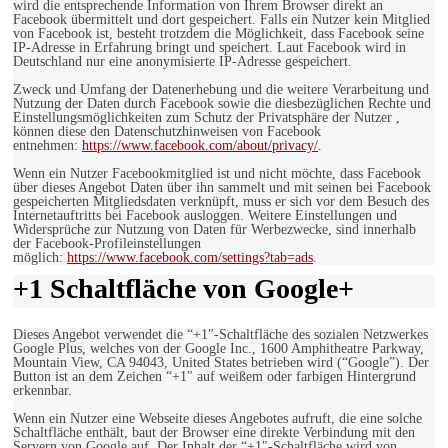
wird die entsprechende Information von Ihrem Browser direkt an
Facebook übermittelt und dort gespeichert. Falls ein Nutzer kein Mitglied
von Facebook ist, besteht trotzdem die Möglichkeit, dass Facebook seine
IP-Adresse in Erfahrung bringt und speichert. Laut Facebook wird in
Deutschland nur eine anonymisierte IP-Adresse gespeichert.
Zweck und Umfang der Datenerhebung und die weitere Verarbeitung und
Nutzung der Daten durch Facebook sowie die diesbezüglichen Rechte und
Einstellungsmöglichkeiten zum Schutz der Privatsphäre der Nutzer ,
können diese den Datenschutzhinweisen von Facebook
entnehmen:
https://www.facebook.com/about/privacy/
.
Wenn ein Nutzer Facebookmitglied ist und nicht möchte, dass Facebook
über dieses Angebot Daten über ihn sammelt und mit seinen bei Facebook
gespeicherten Mitgliedsdaten verknüpft, muss er sich vor dem Besuch des
Internetauftritts bei Facebook ausloggen. Weitere Einstellungen und
Widersprüche zur Nutzung von Daten für Werbezwecke, sind innerhalb
der Facebook-Profileinstellungen
möglich:
https://www.facebook.com/settings?tab=ads
.
+1 Schaltfläche von Google+
Dieses Angebot verwendet die “+1″-Schaltfläche des sozialen Netzwerkes
Google Plus, welches von der Google Inc., 1600 Amphitheatre Parkway,
Mountain View, CA 94043, United States betrieben wird (“Google”). Der
Button ist an dem Zeichen “+1″ auf weißem oder farbigen Hintergrund
erkennbar.
Wenn ein Nutzer eine Webseite dieses Angebotes aufruft, die eine solche
Schaltfläche enthält, baut der Browser eine direkte Verbindung mit den
Servern von Google auf. Der Inhalt der “+1″-Schaltfläche wird von