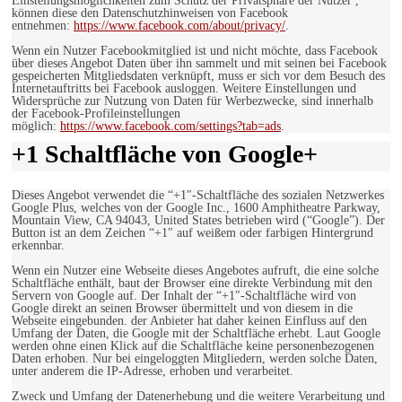
Einstellungsmöglichkeiten zum Schutz der Privatsphäre der Nutzer ,
können diese den Datenschutzhinweisen von Facebook
entnehmen:
https://www.facebook.com/about/privacy/
.
Wenn ein Nutzer Facebookmitglied ist und nicht möchte, dass Facebook
über dieses Angebot Daten über ihn sammelt und mit seinen bei Facebook
gespeicherten Mitgliedsdaten verknüpft, muss er sich vor dem Besuch des
Internetauftritts bei Facebook ausloggen. Weitere Einstellungen und
Widersprüche zur Nutzung von Daten für Werbezwecke, sind innerhalb
der Facebook-Profileinstellungen
möglich:
https://www.facebook.com/settings?tab=ads
.
+1 Schaltfläche von Google+
Dieses Angebot verwendet die “+1″-Schaltfläche des sozialen Netzwerkes
Google Plus, welches von der Google Inc., 1600 Amphitheatre Parkway,
Mountain View, CA 94043, United States betrieben wird (“Google”). Der
Button ist an dem Zeichen “+1″ auf weißem oder farbigen Hintergrund
erkennbar.
Wenn ein Nutzer eine Webseite dieses Angebotes aufruft, die eine solche
Schaltfläche enthält, baut der Browser eine direkte Verbindung mit den
Servern von Google auf. Der Inhalt der “+1″-Schaltfläche wird von
Google direkt an seinen Browser übermittelt und von diesem in die
Webseite eingebunden. der Anbieter hat daher keinen Einfluss auf den
Umfang der Daten, die Google mit der Schaltfläche erhebt. Laut Google
werden ohne einen Klick auf die Schaltfläche keine personenbezogenen
Daten erhoben. Nur bei eingeloggten Mitgliedern, werden solche Daten,
unter anderem die IP-Adresse, erhoben und verarbeitet.
Zweck und Umfang der Datenerhebung und die weitere Verarbeitung und