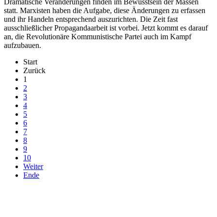
Dramatische Veränderungen finden im Bewusstsein der Massen
statt. Marxisten haben die Aufgabe, diese Änderungen zu erfassen
und ihr Handeln entsprechend auszurichten. Die Zeit fast
ausschließlicher Propagandaarbeit ist vorbei. Jetzt kommt es darauf
an, die Revolutionäre Kommunistische Partei auch im Kampf
aufzubauen.
Start
Zurück
1
2
3
4
5
6
7
8
9
10
Weiter
Ende
derfunke.de verwendet Cookies!
Hiermit stimmen Sie der weiteren Nutzung unserer Seite und der