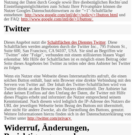
Nutzung der Daten durch Google sowie Ihre diesbezüglichen Rechte und
Einstellungsmöglichkeiten zum Schutz Ihrer Privatsphäre können die
Nutzer Googles Datenschutzhinweisen zu der “+1″-Schaltfläche
entnehmen:
http://www.google.com/intl/de/+/policy/+1button.html
und
der FAQ:
http://www.google.com/intl/de/+1/button/.
Twitter
Dieses Angebot nutzt die
Schaltflächen des Dienstes Twitter
. Diese
Schaltflächen werden angeboten durch die Twitter Inc., 795 Folsom St.,
Suite 600, San Francisco, CA 94107, USA. Sie sind an Begriffen wie
"Twitter" oder "Folge", verbunden mit einem stillisierten blauen Vogel
erkennbar. Mit Hilfe der Schaltflächen ist es möglich einen Beitrag oder
Seite dieses Angebotes bei Twitter zu teilen oder dem Anbieter bei Twitter
zu folgen.
Wenn ein Nutzer eine Webseite dieses Internetauftritts aufruft, die einen
solchen Button enthält, baut sein Browser eine direkte Verbindung mit den
Servern von Twitter auf. Der Inhalt des Twitter-Schaltflächen wird von
Twitter direkt an den Browser des Nutzers übermittelt. Der Anbieter hat
daher keinen Einfluss auf den Umfang der Daten, die Twitter mit Hilfe
dieses Plugins erhebt und informiert die Nutzer entsprechend seinem
Kenntnisstand. Nach diesem wird lediglich die IP-Adresse des Nutzers die
URL der jeweiligen Webseite beim Bezug des Buttons mit übermittelt,
aber nicht für andere Zwecke, als die Darstellung des Buttons, genutzt.
Weitere Informationen hierzu finden sich in der Datenschutzerklärung von
Twitter unter
http://twitter.com/privacy.
Widerruf, Änderungen,