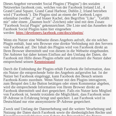
Dieses Angebot verwendet Social Plugins ("Plugins") des sozialen
Netzwerkes facebook.com, welches von der Facebook Ireland Ltd., 4
Grand Canal Square, Grand Canal Harbour, Dublin 2, Irland betrieben
wird ("Facebook"). Die Plugins sind an einem der Facebook Logos
erkennbar (weißes „f“ auf blauer Kachel, den Begriffen "Like", "Gefällt
mir" oder einem „Daumen hoch“-Zeichen) oder sind mit dem Zusatz
"Facebook Social Plugin" gekennzeichnet. Die Liste und das Aussehen der
Facebook Social Plugins kann hier eingesehen
werden:
https://developers.facebook.com/docs/plugins/
.
Wenn ein Nutzer eine Webseite dieses Angebots aufruft, die ein solches
Plugin enthält, baut sein Browser eine direkte Verbindung mit den Servern
von Facebook auf. Der Inhalt des Plugins wird von Facebook direkt an
Ihren Browser übermittelt und von diesem in die Webseite eingebunden.
Der Anbieter hat daher keinen Einfluss auf den Umfang der Daten, die
Facebook mit Hilfe dieses Plugins erhebt und informiert die Nutzer daher
entsprechend seinem
Kenntnisstand
:
Durch die Einbindung der Plugins erhält Facebook die Information, dass
ein Nutzer die entsprechende Seite des Angebots aufgerufen hat. Ist der
Nutzer bei Facebook eingeloggt, kann Facebook den Besuch seinem
Facebook-Konto zuordnen. Wenn Nutzer mit den Plugins interagieren,
zum Beispiel den Like Button betätigen oder einen Kommentar abgeben,
wird die entsprechende Information von Ihrem Browser direkt an
Facebook übermittelt und dort gespeichert. Falls ein Nutzer kein Mitglied
von Facebook ist, besteht trotzdem die Möglichkeit, dass Facebook seine
IP-Adresse in Erfahrung bringt und speichert. Laut Facebook wird in
Deutschland nur eine anonymisierte IP-Adresse gespeichert.
Zweck und Umfang der Datenerhebung und die weitere Verarbeitung und
Nutzung der Daten durch Facebook sowie die diesbezüglichen Rechte und