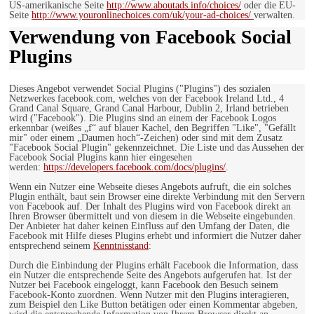
US-amerikanische Seite
http://www.aboutads.info/choices/
oder die EU-
Seite
http://www.youronlinechoices.com/uk/your-ad-choices/
verwalten.
Verwendung von Facebook Social
Plugins
Dieses Angebot verwendet Social Plugins ("Plugins") des sozialen
Netzwerkes facebook.com, welches von der Facebook Ireland Ltd., 4
Grand Canal Square, Grand Canal Harbour, Dublin 2, Irland betrieben
wird ("Facebook"). Die Plugins sind an einem der Facebook Logos
erkennbar (weißes „f“ auf blauer Kachel, den Begriffen "Like", "Gefällt
mir" oder einem „Daumen hoch“-Zeichen) oder sind mit dem Zusatz
"Facebook Social Plugin" gekennzeichnet. Die Liste und das Aussehen der
Facebook Social Plugins kann hier eingesehen
werden:
https://developers.facebook.com/docs/plugins/
.
Wenn ein Nutzer eine Webseite dieses Angebots aufruft, die ein solches
Plugin enthält, baut sein Browser eine direkte Verbindung mit den Servern
von Facebook auf. Der Inhalt des Plugins wird von Facebook direkt an
Ihren Browser übermittelt und von diesem in die Webseite eingebunden.
Der Anbieter hat daher keinen Einfluss auf den Umfang der Daten, die
Facebook mit Hilfe dieses Plugins erhebt und informiert die Nutzer daher
entsprechend seinem
Kenntnisstand
:
Durch die Einbindung der Plugins erhält Facebook die Information, dass
ein Nutzer die entsprechende Seite des Angebots aufgerufen hat. Ist der
Nutzer bei Facebook eingeloggt, kann Facebook den Besuch seinem
Facebook-Konto zuordnen. Wenn Nutzer mit den Plugins interagieren,
zum Beispiel den Like Button betätigen oder einen Kommentar abgeben,