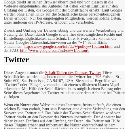
Google direkt an seinen Browser übermittelt und von diesem in die
Webseite eingebunden. der Anbieter hat daher keinen Einfluss auf den
Umfang der Daten, die Google mit der Schaltfläche erhebt. Laut Google
werden ohne einen Klick auf die Schaltfläche keine personenbezogenen
Daten erhoben. Nur bei eingeloggten Mitgliedern, werden solche Daten,
unter anderem die IP-Adresse, erhoben und verarbeitet.
Zweck und Umfang der Datenerhebung und die weitere Verarbeitung und
Nutzung der Daten durch Google sowie Ihre diesbezüglichen Rechte und
Einstellungsmöglichkeiten zum Schutz Ihrer Privatsphäre können die
Nutzer Googles Datenschutzhinweisen zu der “+1″-Schaltfläche
entnehmen:
http://www.google.com/intl/de/+/policy/+1button.html
und
der FAQ:
http://www.google.com/intl/de/+1/button/.
Twitter
Dieses Angebot nutzt die
Schaltflächen des Dienstes Twitter
. Diese
Schaltflächen werden angeboten durch die Twitter Inc., 795 Folsom St.,
Suite 600, San Francisco, CA 94107, USA. Sie sind an Begriffen wie
"Twitter" oder "Folge", verbunden mit einem stillisierten blauen Vogel
erkennbar. Mit Hilfe der Schaltflächen ist es möglich einen Beitrag oder
Seite dieses Angebotes bei Twitter zu teilen oder dem Anbieter bei Twitter
zu folgen.
Wenn ein Nutzer eine Webseite dieses Internetauftritts aufruft, die einen
solchen Button enthält, baut sein Browser eine direkte Verbindung mit den
Servern von Twitter auf. Der Inhalt des Twitter-Schaltflächen wird von
Twitter direkt an den Browser des Nutzers übermittelt. Der Anbieter hat
daher keinen Einfluss auf den Umfang der Daten, die Twitter mit Hilfe
dieses Plugins erhebt und informiert die Nutzer entsprechend seinem