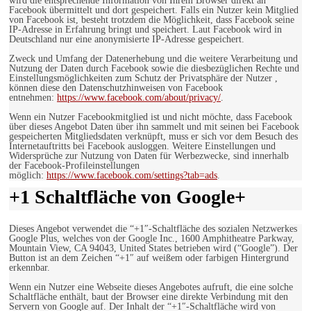
wird die entsprechende Information von Ihrem Browser direkt an
Facebook übermittelt und dort gespeichert. Falls ein Nutzer kein Mitglied
von Facebook ist, besteht trotzdem die Möglichkeit, dass Facebook seine
IP-Adresse in Erfahrung bringt und speichert. Laut Facebook wird in
Deutschland nur eine anonymisierte IP-Adresse gespeichert.
Zweck und Umfang der Datenerhebung und die weitere Verarbeitung und
Nutzung der Daten durch Facebook sowie die diesbezüglichen Rechte und
Einstellungsmöglichkeiten zum Schutz der Privatsphäre der Nutzer ,
können diese den Datenschutzhinweisen von Facebook
entnehmen:
https://www.facebook.com/about/privacy/
.
Wenn ein Nutzer Facebookmitglied ist und nicht möchte, dass Facebook
über dieses Angebot Daten über ihn sammelt und mit seinen bei Facebook
gespeicherten Mitgliedsdaten verknüpft, muss er sich vor dem Besuch des
Internetauftritts bei Facebook ausloggen. Weitere Einstellungen und
Widersprüche zur Nutzung von Daten für Werbezwecke, sind innerhalb
der Facebook-Profileinstellungen
möglich:
https://www.facebook.com/settings?tab=ads
.
+1 Schaltfläche von Google+
Dieses Angebot verwendet die “+1″-Schaltfläche des sozialen Netzwerkes
Google Plus, welches von der Google Inc., 1600 Amphitheatre Parkway,
Mountain View, CA 94043, United States betrieben wird (“Google”). Der
Button ist an dem Zeichen “+1″ auf weißem oder farbigen Hintergrund
erkennbar.
Wenn ein Nutzer eine Webseite dieses Angebotes aufruft, die eine solche
Schaltfläche enthält, baut der Browser eine direkte Verbindung mit den
Servern von Google auf. Der Inhalt der “+1″-Schaltfläche wird von