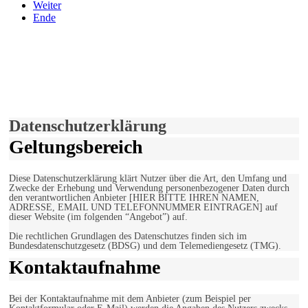
Weiter
Ende
derfunke.de verwendet Cookies!
Hiermit stimmen Sie der weiteren Nutzung unserer Seite und der
Verwendung von Cookies zu.
Mehr erfahren
Einverstanden!
Datenschutzerklärung
Geltungsbereich
Diese Datenschutzerklärung klärt Nutzer über die Art, den Umfang und
Zwecke der Erhebung und Verwendung personenbezogener Daten durch
den verantwortlichen Anbieter [HIER BITTE IHREN NAMEN,
ADRESSE, EMAIL UND TELEFONNUMMER EINTRAGEN] auf
dieser Website (im folgenden “Angebot”) auf.
Die rechtlichen Grundlagen des Datenschutzes finden sich im
Bundesdatenschutzgesetz (BDSG) und dem Telemediengesetz (TMG).
Kontaktaufnahme
Bei der Kontaktaufnahme mit dem Anbieter (zum Beispiel per