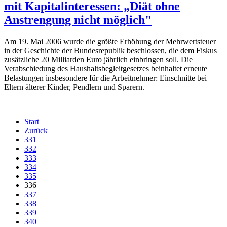
mit Kapitalinteressen: „Diät ohne
Anstrengung nicht möglich"
Am 19. Mai 2006 wurde die größte Erhöhung der Mehrwertsteuer
in der Geschichte der Bundesrepublik beschlossen, die dem Fiskus
zusätzliche 20 Milliarden Euro jährlich einbringen soll. Die
Verabschiedung des Haushaltsbegleitgesetzes beinhaltet erneute
Belastungen insbesondere für die Arbeitnehmer: Einschnitte bei
Eltern älterer Kinder, Pendlern und Sparern.
Start
Zurück
331
332
333
334
335
336
337
338
339
340