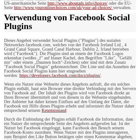
US-amerikanische Seite
http://www.aboutads.info/choices/
oder die EU-
Seite
http://www.youronlinechoices.com/uk/your-ad-choices/
verwalten.
Verwendung von Facebook Social
Plugins
Dieses Angebot verwendet Social Plugins ("Plugins") des sozialen
Netzwerkes facebook.com, welches von der Facebook Ireland Ltd., 4
Grand Canal Square, Grand Canal Harbour, Dublin 2, Irland betrieben
wird ("Facebook"). Die Plugins sind an einem der Facebook Logos
erkennbar (weißes „f“ auf blauer Kachel, den Begriffen "Like", "Gefällt
mir" oder einem „Daumen hoch“-Zeichen) oder sind mit dem Zusatz
"Facebook Social Plugin" gekennzeichnet. Die Liste und das Aussehen der
Facebook Social Plugins kann hier eingesehen
werden:
https://developers.facebook.com/docs/plugins/
.
Wenn ein Nutzer eine Webseite dieses Angebots aufruft, die ein solches
Plugin enthält, baut sein Browser eine direkte Verbindung mit den Servern
von Facebook auf. Der Inhalt des Plugins wird von Facebook direkt an
Ihren Browser übermittelt und von diesem in die Webseite eingebunden.
Der Anbieter hat daher keinen Einfluss auf den Umfang der Daten, die
Facebook mit Hilfe dieses Plugins erhebt und informiert die Nutzer daher
entsprechend seinem
Kenntnisstand
:
Durch die Einbindung der Plugins erhält Facebook die Information, dass
ein Nutzer die entsprechende Seite des Angebots aufgerufen hat. Ist der
Nutzer bei Facebook eingeloggt, kann Facebook den Besuch seinem
Facebook-Konto zuordnen. Wenn Nutzer mit den Plugins interagieren,
zum Beispiel den Like Button betätigen oder einen Kommentar abgeben,