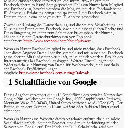
wird die entsprechende Information von Ihrem Browser direkt an
Facebook übermittelt und dort gespeichert. Falls ein Nutzer kein Mitglied
von Facebook ist, besteht trotzdem die Möglichkeit, dass Facebook seine
IP-Adresse in Erfahrung bringt und speichert. Laut Facebook wird in
Deutschland nur eine anonymisierte IP-Adresse gespeichert.
Zweck und Umfang der Datenerhebung und die weitere Verarbeitung und
Nutzung der Daten durch Facebook sowie die diesbezüglichen Rechte und
Einstellungsmöglichkeiten zum Schutz der Privatsphäre der Nutzer ,
können diese den Datenschutzhinweisen von Facebook
entnehmen:
https://www.facebook.com/about/privacy/
.
Wenn ein Nutzer Facebookmitglied ist und nicht möchte, dass Facebook
über dieses Angebot Daten über ihn sammelt und mit seinen bei Facebook
gespeicherten Mitgliedsdaten verknüpft, muss er sich vor dem Besuch des
Internetauftritts bei Facebook ausloggen. Weitere Einstellungen und
Widersprüche zur Nutzung von Daten für Werbezwecke, sind innerhalb
der Facebook-Profileinstellungen
möglich:
https://www.facebook.com/settings?tab=ads
.
+1 Schaltfläche von Google+
Dieses Angebot verwendet die “+1″-Schaltfläche des sozialen Netzwerkes
Google Plus, welches von der Google Inc., 1600 Amphitheatre Parkway,
Mountain View, CA 94043, United States betrieben wird (“Google”). Der
Button ist an dem Zeichen “+1″ auf weißem oder farbigen Hintergrund
erkennbar.
Wenn ein Nutzer eine Webseite dieses Angebotes aufruft, die eine solche
Schaltfläche enthält, baut der Browser eine direkte Verbindung mit den
Servern von Google auf. Der Inhalt der “+1″-Schaltfläche wird von