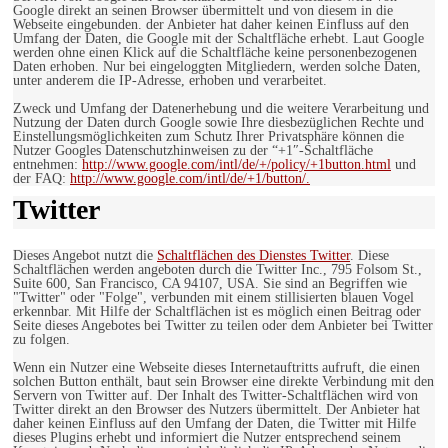
Google direkt an seinen Browser übermittelt und von diesem in die
Webseite eingebunden. der Anbieter hat daher keinen Einfluss auf den
Umfang der Daten, die Google mit der Schaltfläche erhebt. Laut Google
werden ohne einen Klick auf die Schaltfläche keine personenbezogenen
Daten erhoben. Nur bei eingeloggten Mitgliedern, werden solche Daten,
unter anderem die IP-Adresse, erhoben und verarbeitet.
Zweck und Umfang der Datenerhebung und die weitere Verarbeitung und
Nutzung der Daten durch Google sowie Ihre diesbezüglichen Rechte und
Einstellungsmöglichkeiten zum Schutz Ihrer Privatsphäre können die
Nutzer Googles Datenschutzhinweisen zu der “+1″-Schaltfläche
entnehmen:
http://www.google.com/intl/de/+/policy/+1button.html
und
der FAQ:
http://www.google.com/intl/de/+1/button/.
Twitter
Dieses Angebot nutzt die
Schaltflächen des Dienstes Twitter
. Diese
Schaltflächen werden angeboten durch die Twitter Inc., 795 Folsom St.,
Suite 600, San Francisco, CA 94107, USA. Sie sind an Begriffen wie
"Twitter" oder "Folge", verbunden mit einem stillisierten blauen Vogel
erkennbar. Mit Hilfe der Schaltflächen ist es möglich einen Beitrag oder
Seite dieses Angebotes bei Twitter zu teilen oder dem Anbieter bei Twitter
zu folgen.
Wenn ein Nutzer eine Webseite dieses Internetauftritts aufruft, die einen
solchen Button enthält, baut sein Browser eine direkte Verbindung mit den
Servern von Twitter auf. Der Inhalt des Twitter-Schaltflächen wird von
Twitter direkt an den Browser des Nutzers übermittelt. Der Anbieter hat
daher keinen Einfluss auf den Umfang der Daten, die Twitter mit Hilfe
dieses Plugins erhebt und informiert die Nutzer entsprechend seinem