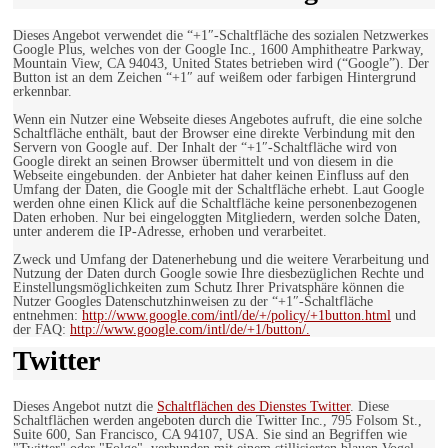
Dieses Angebot verwendet die “+1″-Schaltfläche des sozialen Netzwerkes
Google Plus, welches von der Google Inc., 1600 Amphitheatre Parkway,
Mountain View, CA 94043, United States betrieben wird (“Google”). Der
Button ist an dem Zeichen “+1″ auf weißem oder farbigen Hintergrund
erkennbar.
Wenn ein Nutzer eine Webseite dieses Angebotes aufruft, die eine solche
Schaltfläche enthält, baut der Browser eine direkte Verbindung mit den
Servern von Google auf. Der Inhalt der “+1″-Schaltfläche wird von
Google direkt an seinen Browser übermittelt und von diesem in die
Webseite eingebunden. der Anbieter hat daher keinen Einfluss auf den
Umfang der Daten, die Google mit der Schaltfläche erhebt. Laut Google
werden ohne einen Klick auf die Schaltfläche keine personenbezogenen
Daten erhoben. Nur bei eingeloggten Mitgliedern, werden solche Daten,
unter anderem die IP-Adresse, erhoben und verarbeitet.
Zweck und Umfang der Datenerhebung und die weitere Verarbeitung und
Nutzung der Daten durch Google sowie Ihre diesbezüglichen Rechte und
Einstellungsmöglichkeiten zum Schutz Ihrer Privatsphäre können die
Nutzer Googles Datenschutzhinweisen zu der “+1″-Schaltfläche
entnehmen:
http://www.google.com/intl/de/+/policy/+1button.html
und
der FAQ:
http://www.google.com/intl/de/+1/button/.
Twitter
Dieses Angebot nutzt die
Schaltflächen des Dienstes Twitter
. Diese
Schaltflächen werden angeboten durch die Twitter Inc., 795 Folsom St.,
Suite 600, San Francisco, CA 94107, USA. Sie sind an Begriffen wie