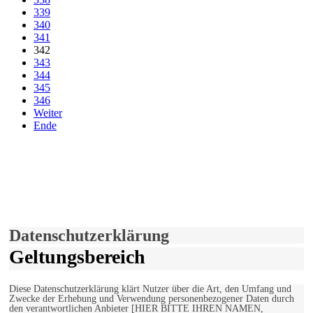
339
340
341
342
343
344
345
346
Weiter
Ende
derfunke.de verwendet Cookies!
Hiermit stimmen Sie der weiteren Nutzung unserer Seite und der
Verwendung von Cookies zu.
Mehr erfahren
Einverstanden!
Datenschutzerklärung
Geltungsbereich
Diese Datenschutzerklärung klärt Nutzer über die Art, den Umfang und
Zwecke der Erhebung und Verwendung personenbezogener Daten durch
den verantwortlichen Anbieter [HIER BITTE IHREN NAMEN,