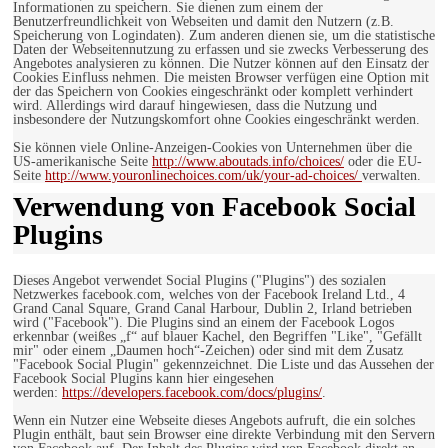
Informationen zu speichern. Sie dienen zum einem der
Benutzerfreundlichkeit von Webseiten und damit den Nutzern (z.B.
Speicherung von Logindaten). Zum anderen dienen sie, um die statistische
Daten der Webseitennutzung zu erfassen und sie zwecks Verbesserung des
Angebotes analysieren zu können. Die Nutzer können auf den Einsatz der
Cookies Einfluss nehmen. Die meisten Browser verfügen eine Option mit
der das Speichern von Cookies eingeschränkt oder komplett verhindert
wird. Allerdings wird darauf hingewiesen, dass die Nutzung und
insbesondere der Nutzungskomfort ohne Cookies eingeschränkt werden.
Sie können viele Online-Anzeigen-Cookies von Unternehmen über die
US-amerikanische Seite
http://www.aboutads.info/choices/
oder die EU-
Seite
http://www.youronlinechoices.com/uk/your-ad-choices/
verwalten.
Verwendung von Facebook Social
Plugins
Dieses Angebot verwendet Social Plugins ("Plugins") des sozialen
Netzwerkes facebook.com, welches von der Facebook Ireland Ltd., 4
Grand Canal Square, Grand Canal Harbour, Dublin 2, Irland betrieben
wird ("Facebook"). Die Plugins sind an einem der Facebook Logos
erkennbar (weißes „f“ auf blauer Kachel, den Begriffen "Like", "Gefällt
mir" oder einem „Daumen hoch“-Zeichen) oder sind mit dem Zusatz
"Facebook Social Plugin" gekennzeichnet. Die Liste und das Aussehen der
Facebook Social Plugins kann hier eingesehen
werden:
https://developers.facebook.com/docs/plugins/
.
Wenn ein Nutzer eine Webseite dieses Angebots aufruft, die ein solches
Plugin enthält, baut sein Browser eine direkte Verbindung mit den Servern