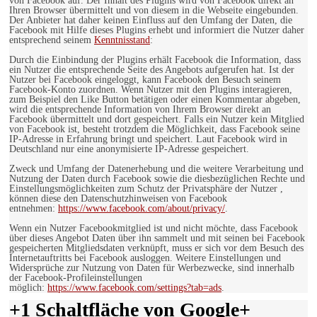
von Facebook auf. Der Inhalt des Plugins wird von Facebook direkt an
Ihren Browser übermittelt und von diesem in die Webseite eingebunden.
Der Anbieter hat daher keinen Einfluss auf den Umfang der Daten, die
Facebook mit Hilfe dieses Plugins erhebt und informiert die Nutzer daher
entsprechend seinem
Kenntnisstand
:
Durch die Einbindung der Plugins erhält Facebook die Information, dass
ein Nutzer die entsprechende Seite des Angebots aufgerufen hat. Ist der
Nutzer bei Facebook eingeloggt, kann Facebook den Besuch seinem
Facebook-Konto zuordnen. Wenn Nutzer mit den Plugins interagieren,
zum Beispiel den Like Button betätigen oder einen Kommentar abgeben,
wird die entsprechende Information von Ihrem Browser direkt an
Facebook übermittelt und dort gespeichert. Falls ein Nutzer kein Mitglied
von Facebook ist, besteht trotzdem die Möglichkeit, dass Facebook seine
IP-Adresse in Erfahrung bringt und speichert. Laut Facebook wird in
Deutschland nur eine anonymisierte IP-Adresse gespeichert.
Zweck und Umfang der Datenerhebung und die weitere Verarbeitung und
Nutzung der Daten durch Facebook sowie die diesbezüglichen Rechte und
Einstellungsmöglichkeiten zum Schutz der Privatsphäre der Nutzer ,
können diese den Datenschutzhinweisen von Facebook
entnehmen:
https://www.facebook.com/about/privacy/
.
Wenn ein Nutzer Facebookmitglied ist und nicht möchte, dass Facebook
über dieses Angebot Daten über ihn sammelt und mit seinen bei Facebook
gespeicherten Mitgliedsdaten verknüpft, muss er sich vor dem Besuch des
Internetauftritts bei Facebook ausloggen. Weitere Einstellungen und
Widersprüche zur Nutzung von Daten für Werbezwecke, sind innerhalb
der Facebook-Profileinstellungen
möglich:
https://www.facebook.com/settings?tab=ads
.
+1 Schaltfläche von Google+