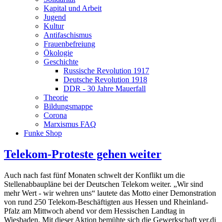
Kapital und Arbeit
Jugend
Kultur
Antifaschismus
Frauenbefreiung
Ökologie
Geschichte
Russische Revolution 1917
Deutsche Revolution 1918
DDR - 30 Jahre Mauerfall
Theorie
Bildungsmappe
Corona
Marxismus FAQ
Funke Shop
Telekom-Proteste gehen weiter
Auch nach fast fünf Monaten schwelt der Konflikt um die
Stellenabbaupläne bei der Deutschen Telekom weiter. „Wir sind
mehr Wert - wir wehren uns“ lautete das Motto einer Demonstration
von rund 250 Telekom-Beschäftigten aus Hessen und Rheinland-
Pfalz am Mittwoch abend vor dem Hessischen Landtag in
Wiesbaden. Mit dieser Aktion bemühte sich die Gewerkschaft ver.di