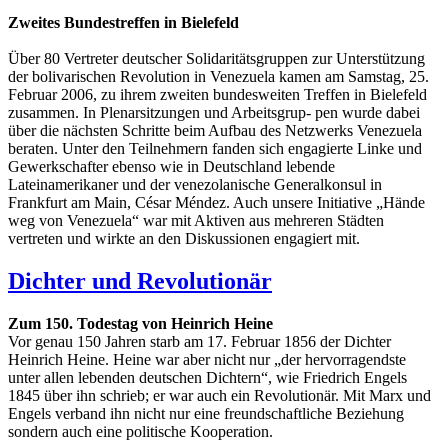
Zweites Bundestreffen in Bielefeld
Über 80 Vertreter deutscher Solidaritätsgruppen zur Unterstützung
der bolivarischen Revolution in Venezuela kamen am Samstag, 25.
Februar 2006, zu ihrem zweiten bundesweiten Treffen in Bielefeld
zusammen. In Plenarsitzungen und Arbeitsgrup- pen wurde dabei
über die nächsten Schritte beim Aufbau des Netzwerks Venezuela
beraten. Unter den Teilnehmern fanden sich engagierte Linke und
Gewerkschafter ebenso wie in Deutschland lebende
Lateinamerikaner und der venezolanische Generalkonsul in
Frankfurt am Main, César Méndez. Auch unsere Initiative „Hände
weg von Venezuela“ war mit Aktiven aus mehreren Städten
vertreten und wirkte an den Diskussionen engagiert mit.
Dichter und Revolutionär
Zum 150. Todestag von Heinrich Heine
Vor genau 150 Jahren starb am 17. Februar 1856 der Dichter
Heinrich Heine. Heine war aber nicht nur „der hervorragendste
unter allen lebenden deutschen Dichtern“, wie Friedrich Engels
1845 über ihn schrieb; er war auch ein Revolutionär. Mit Marx und
Engels verband ihn nicht nur eine freundschaftliche Beziehung
sondern auch eine politische Kooperation.