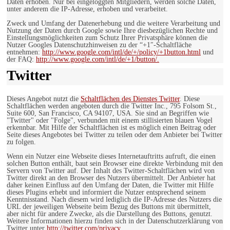
Daten erhoben. Nur bei eingeloggten Mitgliedern, werden solche Daten,
unter anderem die IP-Adresse, erhoben und verarbeitet.
Zweck und Umfang der Datenerhebung und die weitere Verarbeitung und
Nutzung der Daten durch Google sowie Ihre diesbezüglichen Rechte und
Einstellungsmöglichkeiten zum Schutz Ihrer Privatsphäre können die
Nutzer Googles Datenschutzhinweisen zu der “+1″-Schaltfläche
entnehmen:
http://www.google.com/intl/de/+/policy/+1button.html
und
der FAQ:
http://www.google.com/intl/de/+1/button/.
Twitter
Dieses Angebot nutzt die
Schaltflächen des Dienstes Twitter
. Diese
Schaltflächen werden angeboten durch die Twitter Inc., 795 Folsom St.,
Suite 600, San Francisco, CA 94107, USA. Sie sind an Begriffen wie
"Twitter" oder "Folge", verbunden mit einem stillisierten blauen Vogel
erkennbar. Mit Hilfe der Schaltflächen ist es möglich einen Beitrag oder
Seite dieses Angebotes bei Twitter zu teilen oder dem Anbieter bei Twitter
zu folgen.
Wenn ein Nutzer eine Webseite dieses Internetauftritts aufruft, die einen
solchen Button enthält, baut sein Browser eine direkte Verbindung mit den
Servern von Twitter auf. Der Inhalt des Twitter-Schaltflächen wird von
Twitter direkt an den Browser des Nutzers übermittelt. Der Anbieter hat
daher keinen Einfluss auf den Umfang der Daten, die Twitter mit Hilfe
dieses Plugins erhebt und informiert die Nutzer entsprechend seinem
Kenntnisstand. Nach diesem wird lediglich die IP-Adresse des Nutzers die
URL der jeweiligen Webseite beim Bezug des Buttons mit übermittelt,
aber nicht für andere Zwecke, als die Darstellung des Buttons, genutzt.
Weitere Informationen hierzu finden sich in der Datenschutzerklärung von
Twitter unter
http://twitter.com/privacy.