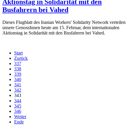
Aktionstag in Solidarität mit den
Busfahrern bei Vahed
Dieses Flugblatt des Iranian Workers' Solidarity Network verteilen
unsere GenossInnen heute am 15. Februar, dem internationalen
Aktionstag in Solidarität mit den Busfahrern bei Vahed.
Start
Zurück
337
338
339
340
341
342
343
344
345
346
Weiter
Ende