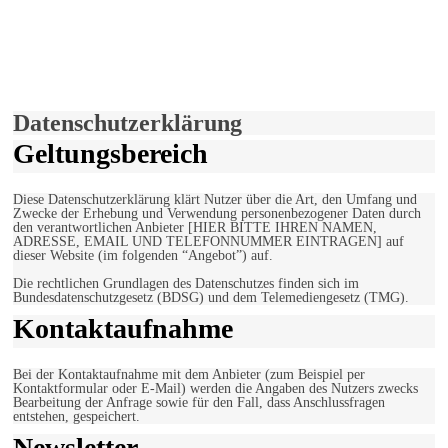
derfunke.de verwendet Cookies!
Hiermit stimmen Sie der weiteren Nutzung unserer Seite und der
Verwendung von Cookies zu.
Mehr erfahren
Einverstanden!
Datenschutzerklärung
Geltungsbereich
Diese Datenschutzerklärung klärt Nutzer über die Art, den Umfang und
Zwecke der Erhebung und Verwendung personenbezogener Daten durch
den verantwortlichen Anbieter [HIER BITTE IHREN NAMEN,
ADRESSE, EMAIL UND TELEFONNUMMER EINTRAGEN] auf
dieser Website (im folgenden “Angebot”) auf.
Die rechtlichen Grundlagen des Datenschutzes finden sich im
Bundesdatenschutzgesetz (BDSG) und dem Telemediengesetz (TMG).
Kontaktaufnahme
Bei der Kontaktaufnahme mit dem Anbieter (zum Beispiel per
Kontaktformular oder E-Mail) werden die Angaben des Nutzers zwecks
Bearbeitung der Anfrage sowie für den Fall, dass Anschlussfragen
entstehen, gespeichert.
Newsletter