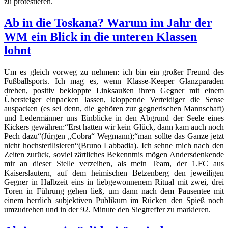
zu protestieren.
Ab in die Toskana? Warum im Jahr der
WM ein Blick in die unteren Klassen
lohnt
Um es gleich vorweg zu nehmen: ich bin ein großer Freund des
Fußballsports. Ich mag es, wenn Klasse-Keeper Glanzparaden
drehen, positiv bekloppte Linksaußen ihren Gegner mit einem
Übersteiger einpacken lassen, kloppende Verteidiger die Sense
auspacken (es sei denn, die gehören zur gegnerischen Mannschaft)
und Ledermänner uns Einblicke in den Abgrund der Seele eines
Kickers gewähren:“Erst hatten wir kein Glück, dann kam auch noch
Pech dazu“(Jürgen „Cobra“ Wegmann);“man sollte das Ganze jetzt
nicht hochsterilisieren“(Bruno Labbadia). Ich sehne mich nach den
Zeiten zurück, soviel zärtliches Bekenntnis mögen Andersdenkende
mir an dieser Stelle verzeihen, als mein Team, der 1.FC aus
Kaiserslautern, auf dem heimischen Betzenberg den jeweiligen
Gegner in Halbzeit eins in liebgewonnenem Ritual mit zwei, drei
Toren in Führung gehen ließ, um dann nach dem Pausentee mit
einem herrlich subjektiven Publikum im Rücken den Spieß noch
umzudrehen und in der 92. Minute den Siegtreffer zu markieren.