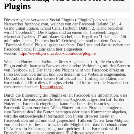
Plugins
Dieses Angebot verwendet Social Plugins ("Plugins") des sozialen
Netzwerkes facebook.com, welches von der Facebook Ireland Ltd., 4
Grand Canal Square, Grand Canal Harbour, Dublin 2, Irland betrieben
wird ("Facebook"). Die Plugins sind an einem der Facebook Logos
erkennbar (weißes „f“ auf blauer Kachel, den Begriffen "Like", "Gefällt
mir" oder einem „Daumen hoch“-Zeichen) oder sind mit dem Zusatz
"Facebook Social Plugin" gekennzeichnet. Die Liste und das Aussehen der
Facebook Social Plugins kann hier eingesehen
werden:
https://developers.facebook.com/docs/plugins/
.
Wenn ein Nutzer eine Webseite dieses Angebots aufruft, die ein solches
Plugin enthält, baut sein Browser eine direkte Verbindung mit den Servern
von Facebook auf. Der Inhalt des Plugins wird von Facebook direkt an
Ihren Browser übermittelt und von diesem in die Webseite eingebunden.
Der Anbieter hat daher keinen Einfluss auf den Umfang der Daten, die
Facebook mit Hilfe dieses Plugins erhebt und informiert die Nutzer daher
entsprechend seinem
Kenntnisstand
:
Durch die Einbindung der Plugins erhält Facebook die Information, dass
ein Nutzer die entsprechende Seite des Angebots aufgerufen hat. Ist der
Nutzer bei Facebook eingeloggt, kann Facebook den Besuch seinem
Facebook-Konto zuordnen. Wenn Nutzer mit den Plugins interagieren,
zum Beispiel den Like Button betätigen oder einen Kommentar abgeben,
wird die entsprechende Information von Ihrem Browser direkt an
Facebook übermittelt und dort gespeichert. Falls ein Nutzer kein Mitglied
von Facebook ist, besteht trotzdem die Möglichkeit, dass Facebook seine
IP-Adresse in Erfahrung bringt und speichert. Laut Facebook wird in
Deutschland nur eine anonymisierte IP-Adresse gespeichert.