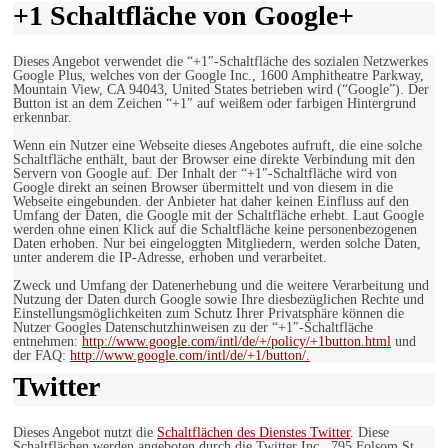
+1 Schaltfläche von Google+
Dieses Angebot verwendet die “+1″-Schaltfläche des sozialen Netzwerkes
Google Plus, welches von der Google Inc., 1600 Amphitheatre Parkway,
Mountain View, CA 94043, United States betrieben wird (“Google”). Der
Button ist an dem Zeichen “+1″ auf weißem oder farbigen Hintergrund
erkennbar.
Wenn ein Nutzer eine Webseite dieses Angebotes aufruft, die eine solche
Schaltfläche enthält, baut der Browser eine direkte Verbindung mit den
Servern von Google auf. Der Inhalt der “+1″-Schaltfläche wird von
Google direkt an seinen Browser übermittelt und von diesem in die
Webseite eingebunden. der Anbieter hat daher keinen Einfluss auf den
Umfang der Daten, die Google mit der Schaltfläche erhebt. Laut Google
werden ohne einen Klick auf die Schaltfläche keine personenbezogenen
Daten erhoben. Nur bei eingeloggten Mitgliedern, werden solche Daten,
unter anderem die IP-Adresse, erhoben und verarbeitet.
Zweck und Umfang der Datenerhebung und die weitere Verarbeitung und
Nutzung der Daten durch Google sowie Ihre diesbezüglichen Rechte und
Einstellungsmöglichkeiten zum Schutz Ihrer Privatsphäre können die
Nutzer Googles Datenschutzhinweisen zu der “+1″-Schaltfläche
entnehmen:
http://www.google.com/intl/de/+/policy/+1button.html
und
der FAQ:
http://www.google.com/intl/de/+1/button/.
Twitter
Dieses Angebot nutzt die
Schaltflächen des Dienstes Twitter
. Diese
Schaltflächen werden angeboten durch die Twitter Inc., 795 Folsom St.,