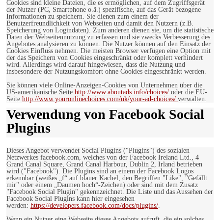
Cookies sind kleine Dateien, die es ermöglichen, auf dem Zugriffsgerät
der Nutzer (PC, Smartphone o.ä.) spezifische, auf das Gerät bezogene
Informationen zu speichern. Sie dienen zum einem der
Benutzerfreundlichkeit von Webseiten und damit den Nutzern (z.B.
Speicherung von Logindaten). Zum anderen dienen sie, um die statistische
Daten der Webseitennutzung zu erfassen und sie zwecks Verbesserung des
Angebotes analysieren zu können. Die Nutzer können auf den Einsatz der
Cookies Einfluss nehmen. Die meisten Browser verfügen eine Option mit
der das Speichern von Cookies eingeschränkt oder komplett verhindert
wird. Allerdings wird darauf hingewiesen, dass die Nutzung und
insbesondere der Nutzungskomfort ohne Cookies eingeschränkt werden.
Sie können viele Online-Anzeigen-Cookies von Unternehmen über die
US-amerikanische Seite
http://www.aboutads.info/choices/
oder die EU-
Seite
http://www.youronlinechoices.com/uk/your-ad-choices/
verwalten.
Verwendung von Facebook Social
Plugins
Dieses Angebot verwendet Social Plugins ("Plugins") des sozialen
Netzwerkes facebook.com, welches von der Facebook Ireland Ltd., 4
Grand Canal Square, Grand Canal Harbour, Dublin 2, Irland betrieben
wird ("Facebook"). Die Plugins sind an einem der Facebook Logos
erkennbar (weißes „f“ auf blauer Kachel, den Begriffen "Like", "Gefällt
mir" oder einem „Daumen hoch“-Zeichen) oder sind mit dem Zusatz
"Facebook Social Plugin" gekennzeichnet. Die Liste und das Aussehen der
Facebook Social Plugins kann hier eingesehen
werden:
https://developers.facebook.com/docs/plugins/
.
Wenn ein Nutzer eine Webseite dieses Angebots aufruft, die ein solches