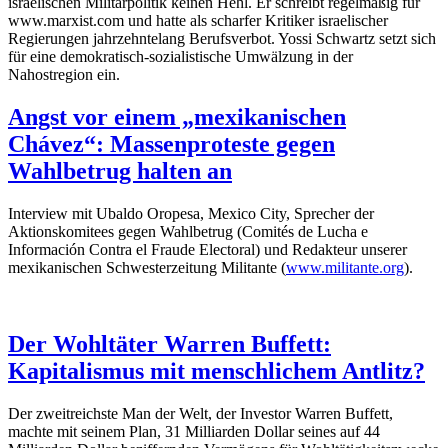
israelischen Militärpolitik keinen Hehl. Er schreibt regelmäßig für
www.marxist.com und hatte als scharfer Kritiker israelischer
Regierungen jahrzehntelang Berufsverbot. Yossi Schwartz setzt sich
für eine demokratisch-sozialistische Umwälzung in der
Nahostregion ein.
Angst vor einem „mexikanischen
Chávez“: Massenproteste gegen
Wahlbetrug halten an
Interview mit Ubaldo Oropesa, Mexico City, Sprecher der
Aktionskomitees gegen Wahlbetrug (Comités de Lucha e
Información Contra el Fraude Electoral) und Redakteur unserer
mexikanischen Schwesterzeitung Militante (
www.militante.org
).
Der Wohltäter Warren Buffett:
Kapitalismus mit menschlichem Antlitz?
Der zweitreichste Man der Welt, der Investor Warren Buffett,
machte mit seinem Plan, 31 Milliarden Dollar seines auf 44