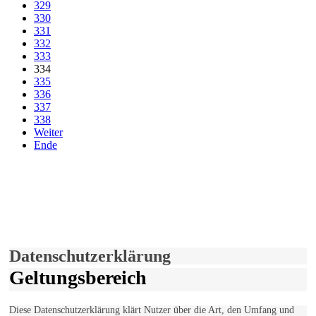
329
330
331
332
333
334
335
336
337
338
Weiter
Ende
derfunke.de verwendet Cookies!
Hiermit stimmen Sie der weiteren Nutzung unserer Seite und der
Verwendung von Cookies zu.
Mehr erfahren
Einverstanden!
Datenschutzerklärung
Geltungsbereich
Diese Datenschutzerklärung klärt Nutzer über die Art, den Umfang und