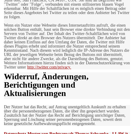
Suite 600, San Francisco, CA 94107, USA. Sie sind an Begriffen wie
"Twitter" oder "Folge", verbunden mit einem stillisierten blauen Vogel
erkennbar. Mit Hilfe der Schaltflächen ist es möglich einen Beitrag oder
Seite dieses Angebotes bei Twitter zu teilen oder dem Anbieter bei Twitter
zu folgen.
Wenn ein Nutzer eine Webseite dieses Internetauftritts aufruft, die einen
solchen Button enthält, baut sein Browser eine direkte Verbindung mit den
Servern von Twitter auf. Der Inhalt des Twitter-Schaltflächen wird von
Twitter direkt an den Browser des Nutzers übermittelt. Der Anbieter hat
daher keinen Einfluss auf den Umfang der Daten, die Twitter mit Hilfe
dieses Plugins erhebt und informiert die Nutzer entsprechend seinem
Kenntnisstand. Nach diesem wird lediglich die IP-Adresse des Nutzers die
URL der jeweiligen Webseite beim Bezug des Buttons mit übermittelt,
aber nicht für andere Zwecke, als die Darstellung des Buttons, genutzt.
Weitere Informationen hierzu finden sich in der Datenschutzerklärung von
Twitter unter
http://twitter.com/privacy.
Widerruf, Änderungen,
Berichtigungen und
Aktualisierungen
Der Nutzer hat das Recht, auf Antrag unentgeltlich Auskunft zu erhalten
über die personenbezogenen Daten, die über ihn gespeichert wurden.
Zusätzlich hat der Nutzer das Recht auf Berichtigung unrichtiger Daten,
Sperrung und Löschung seiner personenbezogenen Daten, soweit dem
keine gesetzliche Aufbewahrungspflicht entgegensteht.
Datenschutz-Muster von Rechtsanwalt Thomas Schwenke - I LAW it