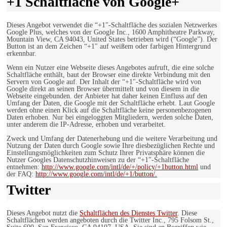
+1 Schaltfläche von Google+
Dieses Angebot verwendet die “+1″-Schaltfläche des sozialen Netzwerkes
Google Plus, welches von der Google Inc., 1600 Amphitheatre Parkway,
Mountain View, CA 94043, United States betrieben wird (“Google”). Der
Button ist an dem Zeichen “+1″ auf weißem oder farbigen Hintergrund
erkennbar.
Wenn ein Nutzer eine Webseite dieses Angebotes aufruft, die eine solche
Schaltfläche enthält, baut der Browser eine direkte Verbindung mit den
Servern von Google auf. Der Inhalt der “+1″-Schaltfläche wird von
Google direkt an seinen Browser übermittelt und von diesem in die
Webseite eingebunden. der Anbieter hat daher keinen Einfluss auf den
Umfang der Daten, die Google mit der Schaltfläche erhebt. Laut Google
werden ohne einen Klick auf die Schaltfläche keine personenbezogenen
Daten erhoben. Nur bei eingeloggten Mitgliedern, werden solche Daten,
unter anderem die IP-Adresse, erhoben und verarbeitet.
Zweck und Umfang der Datenerhebung und die weitere Verarbeitung und
Nutzung der Daten durch Google sowie Ihre diesbezüglichen Rechte und
Einstellungsmöglichkeiten zum Schutz Ihrer Privatsphäre können die
Nutzer Googles Datenschutzhinweisen zu der “+1″-Schaltfläche
entnehmen:
http://www.google.com/intl/de/+/policy/+1button.html
und
der FAQ:
http://www.google.com/intl/de/+1/button/.
Twitter
Dieses Angebot nutzt die
Schaltflächen des Dienstes Twitter
. Diese
Schaltflächen werden angeboten durch die Twitter Inc., 795 Folsom St.,