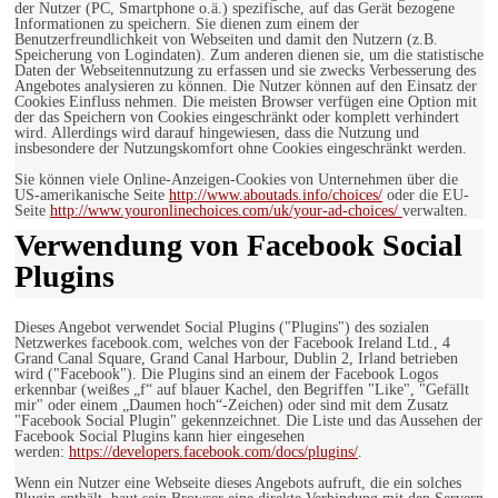
der Nutzer (PC, Smartphone o.ä.) spezifische, auf das Gerät bezogene
Informationen zu speichern. Sie dienen zum einem der
Benutzerfreundlichkeit von Webseiten und damit den Nutzern (z.B.
Speicherung von Logindaten). Zum anderen dienen sie, um die statistische
Daten der Webseitennutzung zu erfassen und sie zwecks Verbesserung des
Angebotes analysieren zu können. Die Nutzer können auf den Einsatz der
Cookies Einfluss nehmen. Die meisten Browser verfügen eine Option mit
der das Speichern von Cookies eingeschränkt oder komplett verhindert
wird. Allerdings wird darauf hingewiesen, dass die Nutzung und
insbesondere der Nutzungskomfort ohne Cookies eingeschränkt werden.
Sie können viele Online-Anzeigen-Cookies von Unternehmen über die
US-amerikanische Seite
http://www.aboutads.info/choices/
oder die EU-
Seite
http://www.youronlinechoices.com/uk/your-ad-choices/
verwalten.
Verwendung von Facebook Social
Plugins
Dieses Angebot verwendet Social Plugins ("Plugins") des sozialen
Netzwerkes facebook.com, welches von der Facebook Ireland Ltd., 4
Grand Canal Square, Grand Canal Harbour, Dublin 2, Irland betrieben
wird ("Facebook"). Die Plugins sind an einem der Facebook Logos
erkennbar (weißes „f“ auf blauer Kachel, den Begriffen "Like", "Gefällt
mir" oder einem „Daumen hoch“-Zeichen) oder sind mit dem Zusatz
"Facebook Social Plugin" gekennzeichnet. Die Liste und das Aussehen der
Facebook Social Plugins kann hier eingesehen
werden:
https://developers.facebook.com/docs/plugins/
.
Wenn ein Nutzer eine Webseite dieses Angebots aufruft, die ein solches