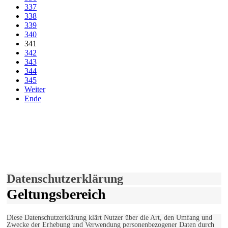
337
338
339
340
341
342
343
344
345
Weiter
Ende
derfunke.de verwendet Cookies!
Hiermit stimmen Sie der weiteren Nutzung unserer Seite und der
Verwendung von Cookies zu.
Mehr erfahren
Einverstanden!
Datenschutzerklärung
Geltungsbereich
Diese Datenschutzerklärung klärt Nutzer über die Art, den Umfang und
Zwecke der Erhebung und Verwendung personenbezogener Daten durch