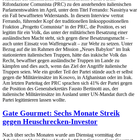
Rifondazione Comunista (PRC) zu den anstehenden italienischen
Parlamentswahlen im April, unter dem Titel Ferrando: Nassiriya war
ein Fall bewaffneten Widerstands. In diesem Interview vertrat
Ferrando, führender Kopf der traditionellen linksoppositionellen
Fraktion „Progetto Comunista“ in der PRC, die Position, es sei
legitim für ein Volk, das unter der militärischen Besatzung einer
ausländischen Macht steht, sich gegen diese Besatzungsmacht –
auch unter Einsatz von Waffengewalt – zur Wehr zu setzen. Unter
Bezug auf die im Rahmen der Mission „Neues Babylon“ im Irak
stationierten italienischen Truppen, hätte das irakische Volk das
Recht, bewaffnet gegen ausländische Truppen im Lande zu
kämpfen und dies auch, wenn das Ziel der Angriffe italienische
Truppen seien. Wie ein großer Teil der Partei stünde auch er selbst
gegen die Militäreinsätze im Kosovo, in Afghanistan oder im Irak.
Am letzten Parteitag der PRC sprachen sich 41% der Partei gegen
die Position des Generalsekretärs Fausto Bertinotti aus, der
italienische Militäreinsätze im Ausland unter UN-Mandat durch die
Partei legitimieren lassen wollte.
Gate Gourmet: Sechs Monate Streik
gegen Heuschrecken-Investor
Nach über sechs Monaten wurde am Dienstag vormittag der