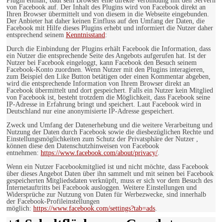
Plugin enthält, baut sein Browser eine direkte Verbindung mit den Servern
von Facebook auf. Der Inhalt des Plugins wird von Facebook direkt an
Ihren Browser übermittelt und von diesem in die Webseite eingebunden.
Der Anbieter hat daher keinen Einfluss auf den Umfang der Daten, die
Facebook mit Hilfe dieses Plugins erhebt und informiert die Nutzer daher
entsprechend seinem
Kenntnisstand
:
Durch die Einbindung der Plugins erhält Facebook die Information, dass
ein Nutzer die entsprechende Seite des Angebots aufgerufen hat. Ist der
Nutzer bei Facebook eingeloggt, kann Facebook den Besuch seinem
Facebook-Konto zuordnen. Wenn Nutzer mit den Plugins interagieren,
zum Beispiel den Like Button betätigen oder einen Kommentar abgeben,
wird die entsprechende Information von Ihrem Browser direkt an
Facebook übermittelt und dort gespeichert. Falls ein Nutzer kein Mitglied
von Facebook ist, besteht trotzdem die Möglichkeit, dass Facebook seine
IP-Adresse in Erfahrung bringt und speichert. Laut Facebook wird in
Deutschland nur eine anonymisierte IP-Adresse gespeichert.
Zweck und Umfang der Datenerhebung und die weitere Verarbeitung und
Nutzung der Daten durch Facebook sowie die diesbezüglichen Rechte und
Einstellungsmöglichkeiten zum Schutz der Privatsphäre der Nutzer ,
können diese den Datenschutzhinweisen von Facebook
entnehmen:
https://www.facebook.com/about/privacy/
.
Wenn ein Nutzer Facebookmitglied ist und nicht möchte, dass Facebook
über dieses Angebot Daten über ihn sammelt und mit seinen bei Facebook
gespeicherten Mitgliedsdaten verknüpft, muss er sich vor dem Besuch des
Internetauftritts bei Facebook ausloggen. Weitere Einstellungen und
Widersprüche zur Nutzung von Daten für Werbezwecke, sind innerhalb
der Facebook-Profileinstellungen
möglich:
https://www.facebook.com/settings?tab=ads
.