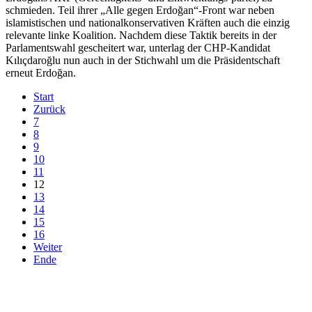
schmieden. Teil ihrer „Alle gegen Erdoğan“-Front war neben
islamistischen und nationalkonservativen Kräften auch die einzig
relevante linke Koalition. Nachdem diese Taktik bereits in der
Parlamentswahl gescheitert war, unterlag der CHP-Kandidat
Kılıçdaroğlu nun auch in der Stichwahl um die Präsidentschaft
erneut Erdoğan.
Start
Zurück
7
8
9
10
11
12
13
14
15
16
Weiter
Ende
derfunke.de verwendet Cookies!