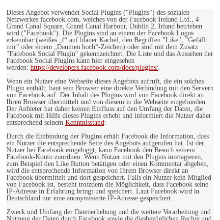
Dieses Angebot verwendet Social Plugins ("Plugins") des sozialen
Netzwerkes facebook.com, welches von der Facebook Ireland Ltd., 4
Grand Canal Square, Grand Canal Harbour, Dublin 2, Irland betrieben
wird ("Facebook"). Die Plugins sind an einem der Facebook Logos
erkennbar (weißes „f“ auf blauer Kachel, den Begriffen "Like", "Gefällt
mir" oder einem „Daumen hoch“-Zeichen) oder sind mit dem Zusatz
"Facebook Social Plugin" gekennzeichnet. Die Liste und das Aussehen der
Facebook Social Plugins kann hier eingesehen
werden:
https://developers.facebook.com/docs/plugins/
.
Wenn ein Nutzer eine Webseite dieses Angebots aufruft, die ein solches
Plugin enthält, baut sein Browser eine direkte Verbindung mit den Servern
von Facebook auf. Der Inhalt des Plugins wird von Facebook direkt an
Ihren Browser übermittelt und von diesem in die Webseite eingebunden.
Der Anbieter hat daher keinen Einfluss auf den Umfang der Daten, die
Facebook mit Hilfe dieses Plugins erhebt und informiert die Nutzer daher
entsprechend seinem
Kenntnisstand
:
Durch die Einbindung der Plugins erhält Facebook die Information, dass
ein Nutzer die entsprechende Seite des Angebots aufgerufen hat. Ist der
Nutzer bei Facebook eingeloggt, kann Facebook den Besuch seinem
Facebook-Konto zuordnen. Wenn Nutzer mit den Plugins interagieren,
zum Beispiel den Like Button betätigen oder einen Kommentar abgeben,
wird die entsprechende Information von Ihrem Browser direkt an
Facebook übermittelt und dort gespeichert. Falls ein Nutzer kein Mitglied
von Facebook ist, besteht trotzdem die Möglichkeit, dass Facebook seine
IP-Adresse in Erfahrung bringt und speichert. Laut Facebook wird in
Deutschland nur eine anonymisierte IP-Adresse gespeichert.
Zweck und Umfang der Datenerhebung und die weitere Verarbeitung und
Nutzung der Daten durch Facebook sowie die diesbezüglichen Rechte und