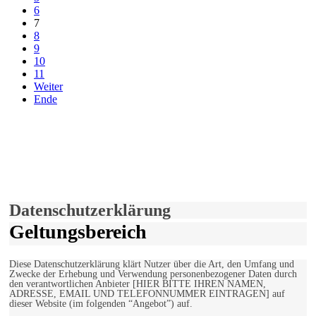
6
7
8
9
10
11
Weiter
Ende
derfunke.de verwendet Cookies!
Hiermit stimmen Sie der weiteren Nutzung unserer Seite und der
Verwendung von Cookies zu.
Mehr erfahren
Einverstanden!
Datenschutzerklärung
Geltungsbereich
Diese Datenschutzerklärung klärt Nutzer über die Art, den Umfang und
Zwecke der Erhebung und Verwendung personenbezogener Daten durch
den verantwortlichen Anbieter [HIER BITTE IHREN NAMEN,
ADRESSE, EMAIL UND TELEFONNUMMER EINTRAGEN] auf
dieser Website (im folgenden “Angebot”) auf.