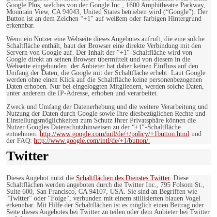
Google Plus, welches von der Google Inc., 1600 Amphitheatre Parkway,
Mountain View, CA 94043, United States betrieben wird (“Google”). Der
Button ist an dem Zeichen “+1″ auf weißem oder farbigen Hintergrund
erkennbar.
Wenn ein Nutzer eine Webseite dieses Angebotes aufruft, die eine solche
Schaltfläche enthält, baut der Browser eine direkte Verbindung mit den
Servern von Google auf. Der Inhalt der “+1″-Schaltfläche wird von
Google direkt an seinen Browser übermittelt und von diesem in die
Webseite eingebunden. der Anbieter hat daher keinen Einfluss auf den
Umfang der Daten, die Google mit der Schaltfläche erhebt. Laut Google
werden ohne einen Klick auf die Schaltfläche keine personenbezogenen
Daten erhoben. Nur bei eingeloggten Mitgliedern, werden solche Daten,
unter anderem die IP-Adresse, erhoben und verarbeitet.
Zweck und Umfang der Datenerhebung und die weitere Verarbeitung und
Nutzung der Daten durch Google sowie Ihre diesbezüglichen Rechte und
Einstellungsmöglichkeiten zum Schutz Ihrer Privatsphäre können die
Nutzer Googles Datenschutzhinweisen zu der “+1″-Schaltfläche
entnehmen:
http://www.google.com/intl/de/+/policy/+1button.html
und
der FAQ:
http://www.google.com/intl/de/+1/button/.
Twitter
Dieses Angebot nutzt die
Schaltflächen des Dienstes Twitter
. Diese
Schaltflächen werden angeboten durch die Twitter Inc., 795 Folsom St.,
Suite 600, San Francisco, CA 94107, USA. Sie sind an Begriffen wie
"Twitter" oder "Folge", verbunden mit einem stillisierten blauen Vogel
erkennbar. Mit Hilfe der Schaltflächen ist es möglich einen Beitrag oder
Seite dieses Angebotes bei Twitter zu teilen oder dem Anbieter bei Twitter