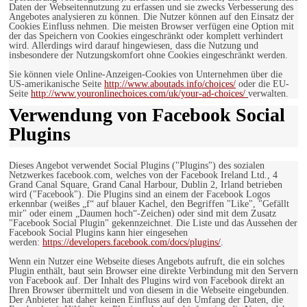
Daten der Webseitennutzung zu erfassen und sie zwecks Verbesserung des
Angebotes analysieren zu können. Die Nutzer können auf den Einsatz der
Cookies Einfluss nehmen. Die meisten Browser verfügen eine Option mit
der das Speichern von Cookies eingeschränkt oder komplett verhindert
wird. Allerdings wird darauf hingewiesen, dass die Nutzung und
insbesondere der Nutzungskomfort ohne Cookies eingeschränkt werden.
Sie können viele Online-Anzeigen-Cookies von Unternehmen über die
US-amerikanische Seite
http://www.aboutads.info/choices/
oder die EU-
Seite
http://www.youronlinechoices.com/uk/your-ad-choices/
verwalten.
Verwendung von Facebook Social
Plugins
Dieses Angebot verwendet Social Plugins ("Plugins") des sozialen
Netzwerkes facebook.com, welches von der Facebook Ireland Ltd., 4
Grand Canal Square, Grand Canal Harbour, Dublin 2, Irland betrieben
wird ("Facebook"). Die Plugins sind an einem der Facebook Logos
erkennbar (weißes „f“ auf blauer Kachel, den Begriffen "Like", "Gefällt
mir" oder einem „Daumen hoch“-Zeichen) oder sind mit dem Zusatz
"Facebook Social Plugin" gekennzeichnet. Die Liste und das Aussehen der
Facebook Social Plugins kann hier eingesehen
werden:
https://developers.facebook.com/docs/plugins/
.
Wenn ein Nutzer eine Webseite dieses Angebots aufruft, die ein solches
Plugin enthält, baut sein Browser eine direkte Verbindung mit den Servern
von Facebook auf. Der Inhalt des Plugins wird von Facebook direkt an
Ihren Browser übermittelt und von diesem in die Webseite eingebunden.
Der Anbieter hat daher keinen Einfluss auf den Umfang der Daten, die