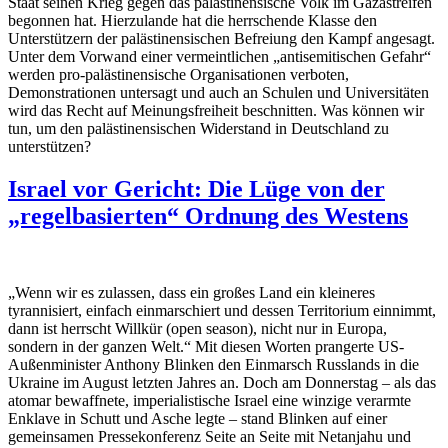
Staat seinen Krieg gegen das palästinensische Volk im Gazastreifen
begonnen hat. Hierzulande hat die herrschende Klasse den
Unterstützern der palästinensischen Befreiung den Kampf angesagt.
Unter dem Vorwand einer vermeintlichen „antisemitischen Gefahr“
werden pro-palästinensische Organisationen verboten,
Demonstrationen untersagt und auch an Schulen und Universitäten
wird das Recht auf Meinungsfreiheit beschnitten. Was können wir
tun, um den palästinensischen Widerstand in Deutschland zu
unterstützen?
Israel vor Gericht: Die Lüge von der
„regelbasierten“ Ordnung des Westens
„Wenn wir es zulassen, dass ein großes Land ein kleineres
tyrannisiert, einfach einmarschiert und dessen Territorium einnimmt,
dann ist herrscht Willkür (open season), nicht nur in Europa,
sondern in der ganzen Welt.“ Mit diesen Worten prangerte US-
Außenminister Anthony Blinken den Einmarsch Russlands in die
Ukraine im August letzten Jahres an. Doch am Donnerstag – als das
atomar bewaffnete, imperialistische Israel eine winzige verarmte
Enklave in Schutt und Asche legte – stand Blinken auf einer
gemeinsamen Pressekonferenz Seite an Seite mit Netanjahu und