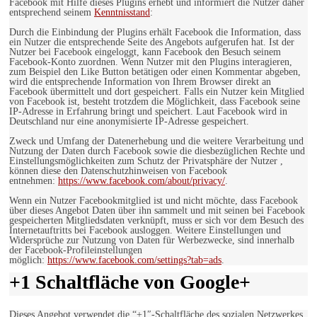
Facebook mit Hilfe dieses Plugins erhebt und informiert die Nutzer daher
entsprechend seinem
Kenntnisstand
:
Durch die Einbindung der Plugins erhält Facebook die Information, dass
ein Nutzer die entsprechende Seite des Angebots aufgerufen hat. Ist der
Nutzer bei Facebook eingeloggt, kann Facebook den Besuch seinem
Facebook-Konto zuordnen. Wenn Nutzer mit den Plugins interagieren,
zum Beispiel den Like Button betätigen oder einen Kommentar abgeben,
wird die entsprechende Information von Ihrem Browser direkt an
Facebook übermittelt und dort gespeichert. Falls ein Nutzer kein Mitglied
von Facebook ist, besteht trotzdem die Möglichkeit, dass Facebook seine
IP-Adresse in Erfahrung bringt und speichert. Laut Facebook wird in
Deutschland nur eine anonymisierte IP-Adresse gespeichert.
Zweck und Umfang der Datenerhebung und die weitere Verarbeitung und
Nutzung der Daten durch Facebook sowie die diesbezüglichen Rechte und
Einstellungsmöglichkeiten zum Schutz der Privatsphäre der Nutzer ,
können diese den Datenschutzhinweisen von Facebook
entnehmen:
https://www.facebook.com/about/privacy/
.
Wenn ein Nutzer Facebookmitglied ist und nicht möchte, dass Facebook
über dieses Angebot Daten über ihn sammelt und mit seinen bei Facebook
gespeicherten Mitgliedsdaten verknüpft, muss er sich vor dem Besuch des
Internetauftritts bei Facebook ausloggen. Weitere Einstellungen und
Widersprüche zur Nutzung von Daten für Werbezwecke, sind innerhalb
der Facebook-Profileinstellungen
möglich:
https://www.facebook.com/settings?tab=ads
.
+1 Schaltfläche von Google+
Dieses Angebot verwendet die “+1″-Schaltfläche des sozialen Netzwerkes