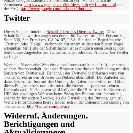
Nutzer Googles Datenschutzhinweisen zu der “+1″-Schaltfläche
entnehmen:
http://www.google.com/intl/de/+/policy/+1button.html
und
der FAQ:
http://www.google.com/intl/de/+1/button/.
Twitter
Dieses Angebot nutzt die
Schaltflächen des Dienstes Twitter
. Diese
Schaltflächen werden angeboten durch die Twitter Inc., 795 Folsom St.,
Suite 600, San Francisco, CA 94107, USA. Sie sind an Begriffen wie
"Twitter" oder "Folge", verbunden mit einem stillisierten blauen Vogel
erkennbar. Mit Hilfe der Schaltflächen ist es möglich einen Beitrag oder
Seite dieses Angebotes bei Twitter zu teilen oder dem Anbieter bei Twitter
zu folgen.
Wenn ein Nutzer eine Webseite dieses Internetauftritts aufruft, die einen
solchen Button enthält, baut sein Browser eine direkte Verbindung mit den
Servern von Twitter auf. Der Inhalt des Twitter-Schaltflächen wird von
Twitter direkt an den Browser des Nutzers übermittelt. Der Anbieter hat
daher keinen Einfluss auf den Umfang der Daten, die Twitter mit Hilfe
dieses Plugins erhebt und informiert die Nutzer entsprechend seinem
Kenntnisstand. Nach diesem wird lediglich die IP-Adresse des Nutzers die
URL der jeweiligen Webseite beim Bezug des Buttons mit übermittelt,
aber nicht für andere Zwecke, als die Darstellung des Buttons, genutzt.
Weitere Informationen hierzu finden sich in der Datenschutzerklärung von
Twitter unter
http://twitter.com/privacy.
Widerruf, Änderungen,
Berichtigungen und
Aktualisierungen