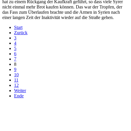
hat zu einem Rückgang der Kaufkraft geführt, so dass viele Syrer
nicht einmal mehr Brot kaufen können. Das war der Tropfen, der
das Fass zum Überlaufen brachte und die Armen in Syrien nach
einer langen Zeit der Inaktivität wieder auf die Straße gehen.
Start
Zurück
3
4
5
6
7
8
9
10
11
12
Weiter
Ende
derfunke.de verwendet Cookies!
Hiermit stimmen Sie der weiteren Nutzung unserer Seite und der
Verwendung von Cookies zu.
Mehr erfahren