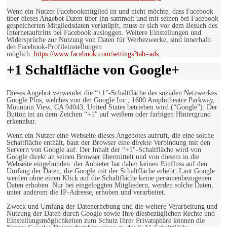
Wenn ein Nutzer Facebookmitglied ist und nicht möchte, dass Facebook
über dieses Angebot Daten über ihn sammelt und mit seinen bei Facebook
gespeicherten Mitgliedsdaten verknüpft, muss er sich vor dem Besuch des
Internetauftritts bei Facebook ausloggen. Weitere Einstellungen und
Widersprüche zur Nutzung von Daten für Werbezwecke, sind innerhalb
der Facebook-Profileinstellungen
möglich:
https://www.facebook.com/settings?tab=ads
.
+1 Schaltfläche von Google+
Dieses Angebot verwendet die “+1″-Schaltfläche des sozialen Netzwerkes
Google Plus, welches von der Google Inc., 1600 Amphitheatre Parkway,
Mountain View, CA 94043, United States betrieben wird (“Google”). Der
Button ist an dem Zeichen “+1″ auf weißem oder farbigen Hintergrund
erkennbar.
Wenn ein Nutzer eine Webseite dieses Angebotes aufruft, die eine solche
Schaltfläche enthält, baut der Browser eine direkte Verbindung mit den
Servern von Google auf. Der Inhalt der “+1″-Schaltfläche wird von
Google direkt an seinen Browser übermittelt und von diesem in die
Webseite eingebunden. der Anbieter hat daher keinen Einfluss auf den
Umfang der Daten, die Google mit der Schaltfläche erhebt. Laut Google
werden ohne einen Klick auf die Schaltfläche keine personenbezogenen
Daten erhoben. Nur bei eingeloggten Mitgliedern, werden solche Daten,
unter anderem die IP-Adresse, erhoben und verarbeitet.
Zweck und Umfang der Datenerhebung und die weitere Verarbeitung und
Nutzung der Daten durch Google sowie Ihre diesbezüglichen Rechte und
Einstellungsmöglichkeiten zum Schutz Ihrer Privatsphäre können die