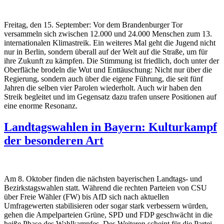
Freitag, den 15. September: Vor dem Brandenburger Tor
versammeln sich zwischen 12.000 und 24.000 Menschen zum 13.
internationalen Klimastreik.
Ein weiteres Mal geht die Jugend nicht
nur in Berlin, sondern überall auf der Welt auf die Straße, um für
ihre Zukunft zu kämpfen. Die Stimmung ist friedlich, doch unter der
Oberfläche brodeln die Wut und Enttäuschung: Nicht nur über die
Regierung, sondern auch über die eigene Führung, die seit fünf
Jahren die selben vier Parolen wiederholt. Auch wir haben den
Streik begleitet und im Gegensatz dazu trafen unsere Positionen auf
eine enorme Resonanz.
Landtagswahlen in Bayern: Kulturkampf
der besonderen Art
Am 8. Oktober finden die nächsten bayerischen Landtags- und
Bezirkstagswahlen statt. Während die rechten Parteien von CSU
über Freie Wähler (FW) bis AfD sich nach aktuellen
Umfragewerten stabilisieren oder sogar stark verbessern würden,
gehen die Ampelparteien Grüne, SPD und FDP geschwächt in die
heiße Phase des Wahlkampfes. Des Weiteren scheint für die Partei