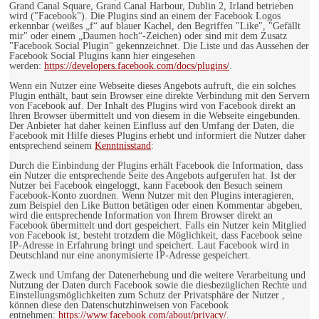
Grand Canal Square, Grand Canal Harbour, Dublin 2, Irland betrieben
wird ("Facebook"). Die Plugins sind an einem der Facebook Logos
erkennbar (weißes „f“ auf blauer Kachel, den Begriffen "Like", "Gefällt
mir" oder einem „Daumen hoch“-Zeichen) oder sind mit dem Zusatz
"Facebook Social Plugin" gekennzeichnet. Die Liste und das Aussehen der
Facebook Social Plugins kann hier eingesehen
werden:
https://developers.facebook.com/docs/plugins/
.
Wenn ein Nutzer eine Webseite dieses Angebots aufruft, die ein solches
Plugin enthält, baut sein Browser eine direkte Verbindung mit den Servern
von Facebook auf. Der Inhalt des Plugins wird von Facebook direkt an
Ihren Browser übermittelt und von diesem in die Webseite eingebunden.
Der Anbieter hat daher keinen Einfluss auf den Umfang der Daten, die
Facebook mit Hilfe dieses Plugins erhebt und informiert die Nutzer daher
entsprechend seinem
Kenntnisstand
:
Durch die Einbindung der Plugins erhält Facebook die Information, dass
ein Nutzer die entsprechende Seite des Angebots aufgerufen hat. Ist der
Nutzer bei Facebook eingeloggt, kann Facebook den Besuch seinem
Facebook-Konto zuordnen. Wenn Nutzer mit den Plugins interagieren,
zum Beispiel den Like Button betätigen oder einen Kommentar abgeben,
wird die entsprechende Information von Ihrem Browser direkt an
Facebook übermittelt und dort gespeichert. Falls ein Nutzer kein Mitglied
von Facebook ist, besteht trotzdem die Möglichkeit, dass Facebook seine
IP-Adresse in Erfahrung bringt und speichert. Laut Facebook wird in
Deutschland nur eine anonymisierte IP-Adresse gespeichert.
Zweck und Umfang der Datenerhebung und die weitere Verarbeitung und
Nutzung der Daten durch Facebook sowie die diesbezüglichen Rechte und
Einstellungsmöglichkeiten zum Schutz der Privatsphäre der Nutzer ,
können diese den Datenschutzhinweisen von Facebook
entnehmen:
https://www.facebook.com/about/privacy/
.