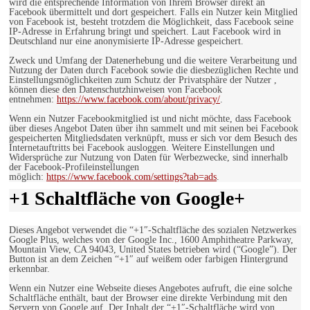
wird die entsprechende Information von Ihrem Browser direkt an
Facebook übermittelt und dort gespeichert. Falls ein Nutzer kein Mitglied
von Facebook ist, besteht trotzdem die Möglichkeit, dass Facebook seine
IP-Adresse in Erfahrung bringt und speichert. Laut Facebook wird in
Deutschland nur eine anonymisierte IP-Adresse gespeichert.
Zweck und Umfang der Datenerhebung und die weitere Verarbeitung und
Nutzung der Daten durch Facebook sowie die diesbezüglichen Rechte und
Einstellungsmöglichkeiten zum Schutz der Privatsphäre der Nutzer ,
können diese den Datenschutzhinweisen von Facebook
entnehmen:
https://www.facebook.com/about/privacy/
.
Wenn ein Nutzer Facebookmitglied ist und nicht möchte, dass Facebook
über dieses Angebot Daten über ihn sammelt und mit seinen bei Facebook
gespeicherten Mitgliedsdaten verknüpft, muss er sich vor dem Besuch des
Internetauftritts bei Facebook ausloggen. Weitere Einstellungen und
Widersprüche zur Nutzung von Daten für Werbezwecke, sind innerhalb
der Facebook-Profileinstellungen
möglich:
https://www.facebook.com/settings?tab=ads
.
+1 Schaltfläche von Google+
Dieses Angebot verwendet die “+1″-Schaltfläche des sozialen Netzwerkes
Google Plus, welches von der Google Inc., 1600 Amphitheatre Parkway,
Mountain View, CA 94043, United States betrieben wird (“Google”). Der
Button ist an dem Zeichen “+1″ auf weißem oder farbigen Hintergrund
erkennbar.
Wenn ein Nutzer eine Webseite dieses Angebotes aufruft, die eine solche
Schaltfläche enthält, baut der Browser eine direkte Verbindung mit den
Servern von Google auf. Der Inhalt der “+1″-Schaltfläche wird von