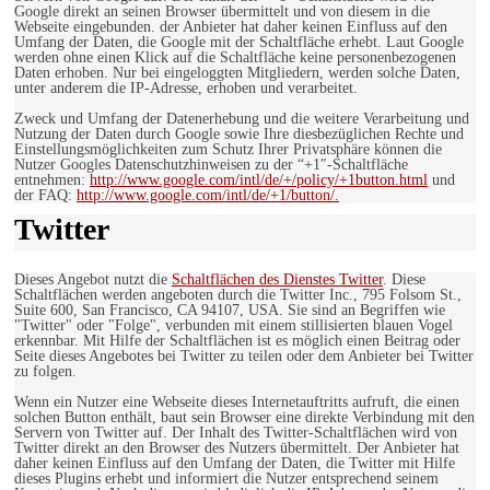
Google direkt an seinen Browser übermittelt und von diesem in die
Webseite eingebunden. der Anbieter hat daher keinen Einfluss auf den
Umfang der Daten, die Google mit der Schaltfläche erhebt. Laut Google
werden ohne einen Klick auf die Schaltfläche keine personenbezogenen
Daten erhoben. Nur bei eingeloggten Mitgliedern, werden solche Daten,
unter anderem die IP-Adresse, erhoben und verarbeitet.
Zweck und Umfang der Datenerhebung und die weitere Verarbeitung und
Nutzung der Daten durch Google sowie Ihre diesbezüglichen Rechte und
Einstellungsmöglichkeiten zum Schutz Ihrer Privatsphäre können die
Nutzer Googles Datenschutzhinweisen zu der “+1″-Schaltfläche
entnehmen:
http://www.google.com/intl/de/+/policy/+1button.html
und
der FAQ:
http://www.google.com/intl/de/+1/button/.
Twitter
Dieses Angebot nutzt die
Schaltflächen des Dienstes Twitter
. Diese
Schaltflächen werden angeboten durch die Twitter Inc., 795 Folsom St.,
Suite 600, San Francisco, CA 94107, USA. Sie sind an Begriffen wie
"Twitter" oder "Folge", verbunden mit einem stillisierten blauen Vogel
erkennbar. Mit Hilfe der Schaltflächen ist es möglich einen Beitrag oder
Seite dieses Angebotes bei Twitter zu teilen oder dem Anbieter bei Twitter
zu folgen.
Wenn ein Nutzer eine Webseite dieses Internetauftritts aufruft, die einen
solchen Button enthält, baut sein Browser eine direkte Verbindung mit den
Servern von Twitter auf. Der Inhalt des Twitter-Schaltflächen wird von
Twitter direkt an den Browser des Nutzers übermittelt. Der Anbieter hat
daher keinen Einfluss auf den Umfang der Daten, die Twitter mit Hilfe
dieses Plugins erhebt und informiert die Nutzer entsprechend seinem