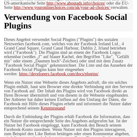
US-amerikanische Seite
http://www.aboutads.info/choices/
oder die EU-
Seite
http://www.youronlinechoices.com/uk/your-ad-choices/
verwalten.
Verwendung von Facebook Social
Plugins
Dieses Angebot verwendet Social Plugins ("Plugins") des sozialen
Netzwerkes facebook.com, welches von der Facebook Ireland Ltd., 4
Grand Canal Square, Grand Canal Harbour, Dublin 2, Irland betrieben
wird ("Facebook"). Die Plugins sind an einem der Facebook Logos
erkennbar (weißes „f“ auf blauer Kachel, den Begriffen "Like", "Gefällt
mir" oder einem „Daumen hoch“-Zeichen) oder sind mit dem Zusatz
"Facebook Social Plugin" gekennzeichnet. Die Liste und das Aussehen der
Facebook Social Plugins kann hier eingesehen
werden:
https://developers.facebook.com/docs/plugins/
.
Wenn ein Nutzer eine Webseite dieses Angebots aufruft, die ein solches
Plugin enthält, baut sein Browser eine direkte Verbindung mit den Servern
von Facebook auf. Der Inhalt des Plugins wird von Facebook direkt an
Ihren Browser übermittelt und von diesem in die Webseite eingebunden.
Der Anbieter hat daher keinen Einfluss auf den Umfang der Daten, die
Facebook mit Hilfe dieses Plugins erhebt und informiert die Nutzer daher
entsprechend seinem
Kenntnisstand
:
Durch die Einbindung der Plugins erhält Facebook die Information, dass
ein Nutzer die entsprechende Seite des Angebots aufgerufen hat. Ist der
Nutzer bei Facebook eingeloggt, kann Facebook den Besuch seinem
Facebook-Konto zuordnen. Wenn Nutzer mit den Plugins interagieren,
zum Beispiel den Like Button betätigen oder einen Kommentar abgeben,