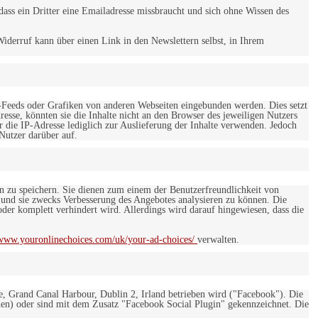
ss ein Dritter eine Emailadresse missbraucht und sich ohne Wissen des
iderruf kann über einen Link in den Newslettern selbst, in Ihrem
-Feeds oder Grafiken von anderen Webseiten eingebunden werden. Dies setzt
esse, könnten sie die Inhalte nicht an den Browser des jeweiligen Nutzers
r die IP-Adresse lediglich zur Auslieferung der Inhalte verwenden. Jedoch
 Nutzer darüber auf.
en zu speichern. Sie dienen zum einem der Benutzerfreundlichkeit von
 und sie zwecks Verbesserung des Angebotes analysieren zu können. Die
er komplett verhindert wird. Allerdings wird darauf hingewiesen, dass die
/www.youronlinechoices.com/uk/your-ad-choices/
verwalten.
e, Grand Canal Harbour, Dublin 2, Irland betrieben wird ("Facebook"). Die
en) oder sind mit dem Zusatz "Facebook Social Plugin" gekennzeichnet. Die