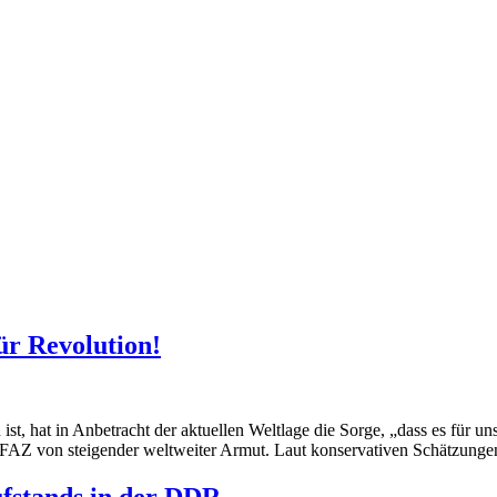
für Revolution!
n ist, hat in Anbetracht der aktuellen Weltlage die Sorge, „dass es für 
er FAZ von steigender weltweiter Armut. Laut konservativen Schätzung
ufstands in der DDR