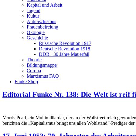
Kapital und Arbeit
Jugend
Kultur
Antifaschismus
Frauenbefreiung
Ökologie
Geschichte
Russische Revolution 1917
Deutsche Revolution 1918
DDR - 30 Jahre Mauerfall
Theorie
Bildungsmappe
Corona
Marxismus FAQ
Funke Shop
Editorial Funke Nr. 138: Die Welt ist reif 
Morris Pearl, ein Multimilliardär, der an der Wallstreet reich geworde
berichten die „Kapitalismus bringt uns allen Wohlstand“-Prediger d
17. Juni 1953: 70. Jahrestag des Arbeitera