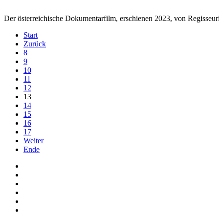
Der österreichische Dokumentarfilm, erschienen 2023, von Regisseuri
Start
Zurück
8
9
10
11
12
13
14
15
16
17
Weiter
Ende
Auf Facebook folgen
Bei Twitter teilen
Instagram
Auf Youtube folgen
der funke - Shop
marxist.com