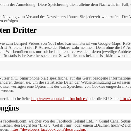
tum der Anmeldung. Diese Speicherung dient alleine dem Nachweis im Fall, da
n Nutzung zum Versand des Newsletters können Sie jederzeit widerrufen. Der W
en erfolgen.
en Dritter
, wie zum Beispiel Videos von YouTube, Kartenmaterial von Google-Maps, RSS
"Dritt-Anbieter") die IP-Adresse der Nutzer wahr nehmen. Denn ohne die IP-Adr
rlich. Wir bemühen uns nur solche Inhalte zu verwenden, deren jeweilige Anbiete
. für statistische Zwecke speichern. Soweit dies uns bekannt ist, klären wir die
 Nutzer (PC, Smartphone o.ä.) spezifische, auf das Gerät bezogene Information
deren dienen sie, um die statistische Daten der Webseitennutzung zu erfassen
owser verfügen eine Option mit der das Speichern von Cookies eingeschränkt od
 werden.
merikanische Seite
http://www.aboutads.info/choices/
oder die EU-Seite
http:/
ugins
es facebook.com, welches von der Facebook Ireland Ltd., 4 Grand Canal Squar
r Kachel, den Begriffen "Like", "Gefällt mir" oder einem „Daumen hoch“-Zeich
werden:
https://developers.facebook.com/docs/plugins/
.