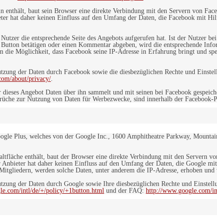
in enthält, baut sein Browser eine direkte Verbindung mit den Servern von Fac
er hat daher keinen Einfluss auf den Umfang der Daten, die Facebook mit Hilf
n Nutzer die entsprechende Seite des Angebots aufgerufen hat. Ist der Nutzer
 Button betätigen oder einen Kommentar abgeben, wird die entsprechende Info
dem die Möglichkeit, dass Facebook seine IP-Adresse in Erfahrung bringt und sp
ung der Daten durch Facebook sowie die diesbezüglichen Rechte und Einstell
com/about/privacy/
.
 dieses Angebot Daten über ihn sammelt und mit seinen bei Facebook gespeiche
sprüche zur Nutzung von Daten für Werbezwecke, sind innerhalb der Facebook-P
ogle Plus, welches von der Google Inc., 1600 Amphitheatre Parkway, Mountain
altfläche enthält, baut der Browser eine direkte Verbindung mit den Servern v
 Anbieter hat daher keinen Einfluss auf den Umfang der Daten, die Google mit
itgliedern, werden solche Daten, unter anderem die IP-Adresse, erhoben und v
zung der Daten durch Google sowie Ihre diesbezüglichen Rechte und Einstellu
le.com/intl/de/+/policy/+1button.html
und der FAQ:
http://www.google.com/int