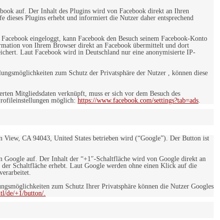
ebook auf. Der Inhalt des Plugins wird von Facebook direkt an Ihren
e dieses Plugins erhebt und informiert die Nutzer daher entsprechend
 bei Facebook eingeloggt, kann Facebook den Besuch seinem Facebook-Konto
rmation von Ihrem Browser direkt an Facebook übermittelt und dort
eichert. Laut Facebook wird in Deutschland nur eine anonymisierte IP-
ungsmöglichkeiten zum Schutz der Privatsphäre der Nutzer , können diese
rten Mitgliedsdaten verknüpft, muss er sich vor dem Besuch des
rofileinstellungen möglich:
https://www.facebook.com/settings?tab=ads
.
 View, CA 94043, United States betrieben wird (“Google”). Der Button ist
on Google auf. Der Inhalt der “+1″-Schaltfläche wird von Google direkt an
 der Schaltfläche erhebt. Laut Google werden ohne einen Klick auf die
erarbeitet.
ngsmöglichkeiten zum Schutz Ihrer Privatsphäre können die Nutzer Googles
l/de/+1/button/.