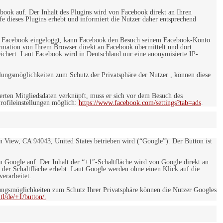
ebook auf. Der Inhalt des Plugins wird von Facebook direkt an Ihren
e dieses Plugins erhebt und informiert die Nutzer daher entsprechend
 bei Facebook eingeloggt, kann Facebook den Besuch seinem Facebook-Konto
rmation von Ihrem Browser direkt an Facebook übermittelt und dort
eichert. Laut Facebook wird in Deutschland nur eine anonymisierte IP-
ungsmöglichkeiten zum Schutz der Privatsphäre der Nutzer , können diese
rten Mitgliedsdaten verknüpft, muss er sich vor dem Besuch des
rofileinstellungen möglich:
https://www.facebook.com/settings?tab=ads
.
 View, CA 94043, United States betrieben wird (“Google”). Der Button ist
on Google auf. Der Inhalt der “+1″-Schaltfläche wird von Google direkt an
 der Schaltfläche erhebt. Laut Google werden ohne einen Klick auf die
erarbeitet.
ngsmöglichkeiten zum Schutz Ihrer Privatsphäre können die Nutzer Googles
l/de/+1/button/.