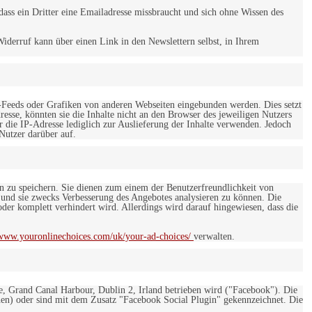
ss ein Dritter eine Emailadresse missbraucht und sich ohne Wissen des
iderruf kann über einen Link in den Newslettern selbst, in Ihrem
-Feeds oder Grafiken von anderen Webseiten eingebunden werden. Dies setzt
esse, könnten sie die Inhalte nicht an den Browser des jeweiligen Nutzers
r die IP-Adresse lediglich zur Auslieferung der Inhalte verwenden. Jedoch
 Nutzer darüber auf.
en zu speichern. Sie dienen zum einem der Benutzerfreundlichkeit von
 und sie zwecks Verbesserung des Angebotes analysieren zu können. Die
er komplett verhindert wird. Allerdings wird darauf hingewiesen, dass die
/www.youronlinechoices.com/uk/your-ad-choices/
verwalten.
e, Grand Canal Harbour, Dublin 2, Irland betrieben wird ("Facebook"). Die
en) oder sind mit dem Zusatz "Facebook Social Plugin" gekennzeichnet. Die