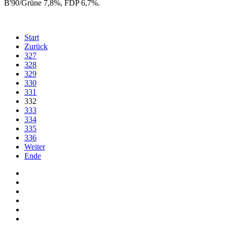
B'90/Grüne 7,8%, FDP 6,7%.
Start
Zurück
327
328
329
330
331
332
333
334
335
336
Weiter
Ende
Auf Facebook folgen
Bei Twitter teilen
Instagram
Auf Youtube folgen
der funke - Shop
marxist.com