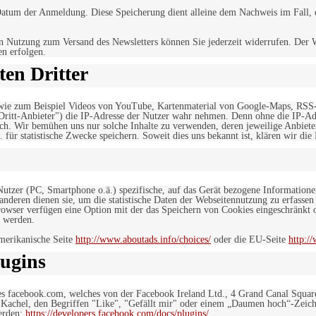
tum der Anmeldung. Diese Speicherung dient alleine dem Nachweis im Fall, da
n Nutzung zum Versand des Newsletters können Sie jederzeit widerrufen. Der W
en erfolgen.
en Dritter
, wie zum Beispiel Videos von YouTube, Kartenmaterial von Google-Maps, RSS
"Dritt-Anbieter") die IP-Adresse der Nutzer wahr nehmen. Denn ohne die IP-Adr
rlich. Wir bemühen uns nur solche Inhalte zu verwenden, deren jeweilige Anbiete
. für statistische Zwecke speichern. Soweit dies uns bekannt ist, klären wir die
 Nutzer (PC, Smartphone o.ä.) spezifische, auf das Gerät bezogene Information
deren dienen sie, um die statistische Daten der Webseitennutzung zu erfassen
owser verfügen eine Option mit der das Speichern von Cookies eingeschränkt od
 werden.
merikanische Seite
http://www.aboutads.info/choices/
oder die EU-Seite
http:/
ugins
es facebook.com, welches von der Facebook Ireland Ltd., 4 Grand Canal Squar
r Kachel, den Begriffen "Like", "Gefällt mir" oder einem „Daumen hoch“-Zeich
werden:
https://developers.facebook.com/docs/plugins/
.