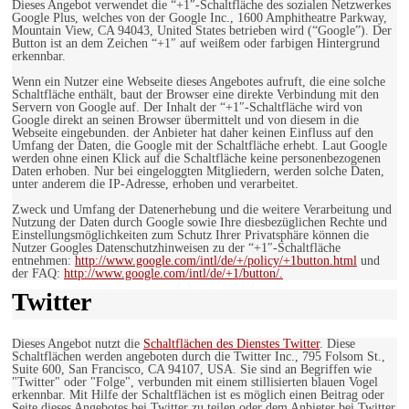
Dieses Angebot verwendet die “+1″-Schaltfläche des sozialen Netzwerkes
Google Plus, welches von der Google Inc., 1600 Amphitheatre Parkway,
Mountain View, CA 94043, United States betrieben wird (“Google”). Der
Button ist an dem Zeichen “+1″ auf weißem oder farbigen Hintergrund
erkennbar.
Wenn ein Nutzer eine Webseite dieses Angebotes aufruft, die eine solche
Schaltfläche enthält, baut der Browser eine direkte Verbindung mit den
Servern von Google auf. Der Inhalt der “+1″-Schaltfläche wird von
Google direkt an seinen Browser übermittelt und von diesem in die
Webseite eingebunden. der Anbieter hat daher keinen Einfluss auf den
Umfang der Daten, die Google mit der Schaltfläche erhebt. Laut Google
werden ohne einen Klick auf die Schaltfläche keine personenbezogenen
Daten erhoben. Nur bei eingeloggten Mitgliedern, werden solche Daten,
unter anderem die IP-Adresse, erhoben und verarbeitet.
Zweck und Umfang der Datenerhebung und die weitere Verarbeitung und
Nutzung der Daten durch Google sowie Ihre diesbezüglichen Rechte und
Einstellungsmöglichkeiten zum Schutz Ihrer Privatsphäre können die
Nutzer Googles Datenschutzhinweisen zu der “+1″-Schaltfläche
entnehmen:
http://www.google.com/intl/de/+/policy/+1button.html
und
der FAQ:
http://www.google.com/intl/de/+1/button/.
Twitter
Dieses Angebot nutzt die
Schaltflächen des Dienstes Twitter
. Diese
Schaltflächen werden angeboten durch die Twitter Inc., 795 Folsom St.,
Suite 600, San Francisco, CA 94107, USA. Sie sind an Begriffen wie
"Twitter" oder "Folge", verbunden mit einem stillisierten blauen Vogel
erkennbar. Mit Hilfe der Schaltflächen ist es möglich einen Beitrag oder
Seite dieses Angebotes bei Twitter zu teilen oder dem Anbieter bei Twitter