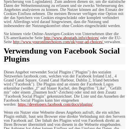
Speicherung von Logindaten). Zum anderen dienen sie, um die statistische
Daten der Webseitennutzung zu erfassen und sie zwecks Verbesserung des
Angebotes analysieren zu können. Die Nutzer können auf den Einsatz der
Cookies Einfluss nehmen. Die meisten Browser verfügen eine Option mit
der das Speichern von Cookies eingeschränkt oder komplett verhindert
wird. Allerdings wird darauf hingewiesen, dass die Nutzung und
insbesondere der Nutzungskomfort ohne Cookies eingeschränkt werden.
Sie können viele Online-Anzeigen-Cookies von Unternehmen über die
US-amerikanische Seite
http://www.aboutads.info/choices/
oder die EU-
Seite
http://www.youronlinechoices.com/uk/your-ad-choices/
verwalten.
Verwendung von Facebook Social
Plugins
Dieses Angebot verwendet Social Plugins ("Plugins") des sozialen
Netzwerkes facebook.com, welches von der Facebook Ireland Ltd., 4
Grand Canal Square, Grand Canal Harbour, Dublin 2, Irland betrieben
wird ("Facebook"). Die Plugins sind an einem der Facebook Logos
erkennbar (weißes „f“ auf blauer Kachel, den Begriffen "Like", "Gefällt
mir" oder einem „Daumen hoch“-Zeichen) oder sind mit dem Zusatz
"Facebook Social Plugin" gekennzeichnet. Die Liste und das Aussehen der
Facebook Social Plugins kann hier eingesehen
werden:
https://developers.facebook.com/docs/plugins/
.
Wenn ein Nutzer eine Webseite dieses Angebots aufruft, die ein solches
Plugin enthält, baut sein Browser eine direkte Verbindung mit den Servern
von Facebook auf. Der Inhalt des Plugins wird von Facebook direkt an
Ihren Browser übermittelt und von diesem in die Webseite eingebunden.
Der Anbieter hat daher keinen Einfluss auf den Umfang der Daten, die