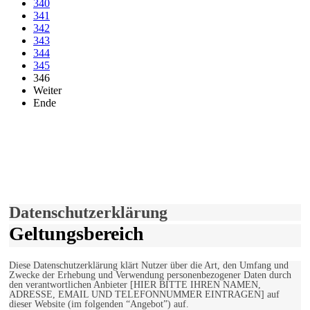
340
341
342
343
344
345
346
Weiter
Ende
derfunke.de verwendet Cookies!
Hiermit stimmen Sie der weiteren Nutzung unserer Seite und der
Verwendung von Cookies zu.
Mehr erfahren
Einverstanden!
Datenschutzerklärung
Geltungsbereich
Diese Datenschutzerklärung klärt Nutzer über die Art, den Umfang und
Zwecke der Erhebung und Verwendung personenbezogener Daten durch
den verantwortlichen Anbieter [HIER BITTE IHREN NAMEN,
ADRESSE, EMAIL UND TELEFONNUMMER EINTRAGEN] auf
dieser Website (im folgenden “Angebot”) auf.