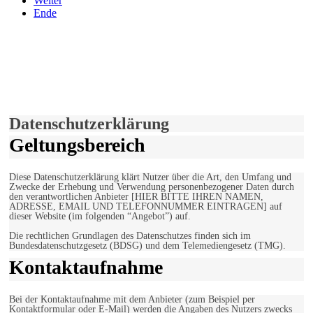
Weiter
Ende
derfunke.de verwendet Cookies!
Hiermit stimmen Sie der weiteren Nutzung unserer Seite und der
Verwendung von Cookies zu.
Mehr erfahren
Einverstanden!
Datenschutzerklärung
Geltungsbereich
Diese Datenschutzerklärung klärt Nutzer über die Art, den Umfang und
Zwecke der Erhebung und Verwendung personenbezogener Daten durch
den verantwortlichen Anbieter [HIER BITTE IHREN NAMEN,
ADRESSE, EMAIL UND TELEFONNUMMER EINTRAGEN] auf
dieser Website (im folgenden “Angebot”) auf.
Die rechtlichen Grundlagen des Datenschutzes finden sich im
Bundesdatenschutzgesetz (BDSG) und dem Telemediengesetz (TMG).
Kontaktaufnahme
Bei der Kontaktaufnahme mit dem Anbieter (zum Beispiel per
Kontaktformular oder E-Mail) werden die Angaben des Nutzers zwecks