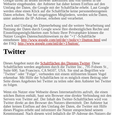
Google direkt an seinen Browser übermittelt und von diesem in die
Webseite eingebunden. der Anbieter hat daher keinen Einfluss auf den
Umfang der Daten, die Google mit der Schaltfläche erhebt. Laut Google
werden ohne einen Klick auf die Schaltfläche keine personenbezogenen
Daten erhoben. Nur bei eingeloggten Mitgliedern, werden solche Daten,
unter anderem die IP-Adresse, erhoben und verarbeitet.
Zweck und Umfang der Datenerhebung und die weitere Verarbeitung und
Nutzung der Daten durch Google sowie Ihre diesbezüglichen Rechte und
Einstellungsmöglichkeiten zum Schutz Ihrer Privatsphäre können die
Nutzer Googles Datenschutzhinweisen zu der “+1″-Schaltfläche
entnehmen:
http://www.google.com/intl/de/+/policy/+1button.html
und
der FAQ:
http://www.google.com/intl/de/+1/button/.
Twitter
Dieses Angebot nutzt die
Schaltflächen des Dienstes Twitter
. Diese
Schaltflächen werden angeboten durch die Twitter Inc., 795 Folsom St.,
Suite 600, San Francisco, CA 94107, USA. Sie sind an Begriffen wie
"Twitter" oder "Folge", verbunden mit einem stillisierten blauen Vogel
erkennbar. Mit Hilfe der Schaltflächen ist es möglich einen Beitrag oder
Seite dieses Angebotes bei Twitter zu teilen oder dem Anbieter bei Twitter
zu folgen.
Wenn ein Nutzer eine Webseite dieses Internetauftritts aufruft, die einen
solchen Button enthält, baut sein Browser eine direkte Verbindung mit den
Servern von Twitter auf. Der Inhalt des Twitter-Schaltflächen wird von
Twitter direkt an den Browser des Nutzers übermittelt. Der Anbieter hat
daher keinen Einfluss auf den Umfang der Daten, die Twitter mit Hilfe
dieses Plugins erhebt und informiert die Nutzer entsprechend seinem
Kenntnisstand. Nach diesem wird lediglich die IP-Adresse des Nutzers die