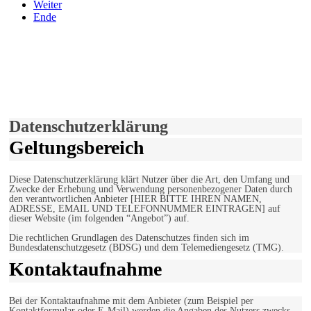
Weiter
Ende
derfunke.de verwendet Cookies!
Hiermit stimmen Sie der weiteren Nutzung unserer Seite und der
Verwendung von Cookies zu.
Mehr erfahren
Einverstanden!
Datenschutzerklärung
Geltungsbereich
Diese Datenschutzerklärung klärt Nutzer über die Art, den Umfang und
Zwecke der Erhebung und Verwendung personenbezogener Daten durch
den verantwortlichen Anbieter [HIER BITTE IHREN NAMEN,
ADRESSE, EMAIL UND TELEFONNUMMER EINTRAGEN] auf
dieser Website (im folgenden “Angebot”) auf.
Die rechtlichen Grundlagen des Datenschutzes finden sich im
Bundesdatenschutzgesetz (BDSG) und dem Telemediengesetz (TMG).
Kontaktaufnahme
Bei der Kontaktaufnahme mit dem Anbieter (zum Beispiel per
Kontaktformular oder E-Mail) werden die Angaben des Nutzers zwecks