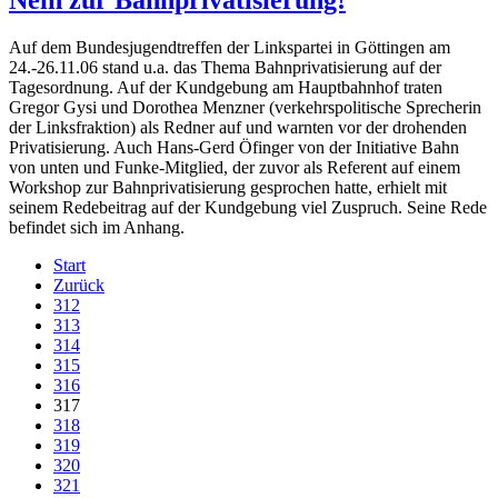
Auf dem Bundesjugendtreffen der Linkspartei in Göttingen am
24.-26.11.06 stand u.a. das Thema Bahnprivatisierung auf der
Tagesordnung. Auf der Kundgebung am Hauptbahnhof traten
Gregor Gysi und Dorothea Menzner (verkehrspolitische Sprecherin
der Linksfraktion) als Redner auf und warnten vor der drohenden
Privatisierung. Auch Hans-Gerd Öfinger von der Initiative Bahn
von unten und Funke-Mitglied, der zuvor als Referent auf einem
Workshop zur Bahnprivatisierung gesprochen hatte, erhielt mit
seinem Redebeitrag auf der Kundgebung viel Zuspruch. Seine Rede
befindet sich im Anhang.
Start
Zurück
312
313
314
315
316
317
318
319
320
321