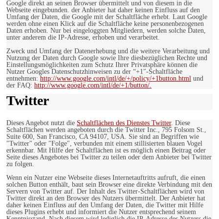
Google direkt an seinen Browser übermittelt und von diesem in die
Webseite eingebunden. der Anbieter hat daher keinen Einfluss auf den
Umfang der Daten, die Google mit der Schaltfläche erhebt. Laut Google
werden ohne einen Klick auf die Schaltfläche keine personenbezogenen
Daten erhoben. Nur bei eingeloggten Mitgliedern, werden solche Daten,
unter anderem die IP-Adresse, erhoben und verarbeitet.
Zweck und Umfang der Datenerhebung und die weitere Verarbeitung und
Nutzung der Daten durch Google sowie Ihre diesbezüglichen Rechte und
Einstellungsmöglichkeiten zum Schutz Ihrer Privatsphäre können die
Nutzer Googles Datenschutzhinweisen zu der “+1″-Schaltfläche
entnehmen:
http://www.google.com/intl/de/+/policy/+1button.html
und
der FAQ:
http://www.google.com/intl/de/+1/button/.
Twitter
Dieses Angebot nutzt die
Schaltflächen des Dienstes Twitter
. Diese
Schaltflächen werden angeboten durch die Twitter Inc., 795 Folsom St.,
Suite 600, San Francisco, CA 94107, USA. Sie sind an Begriffen wie
"Twitter" oder "Folge", verbunden mit einem stillisierten blauen Vogel
erkennbar. Mit Hilfe der Schaltflächen ist es möglich einen Beitrag oder
Seite dieses Angebotes bei Twitter zu teilen oder dem Anbieter bei Twitter
zu folgen.
Wenn ein Nutzer eine Webseite dieses Internetauftritts aufruft, die einen
solchen Button enthält, baut sein Browser eine direkte Verbindung mit den
Servern von Twitter auf. Der Inhalt des Twitter-Schaltflächen wird von
Twitter direkt an den Browser des Nutzers übermittelt. Der Anbieter hat
daher keinen Einfluss auf den Umfang der Daten, die Twitter mit Hilfe
dieses Plugins erhebt und informiert die Nutzer entsprechend seinem
Kenntnisstand. Nach diesem wird lediglich die IP-Adresse des Nutzers die