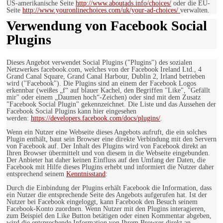
US-amerikanische Seite
http://www.aboutads.info/choices/
oder die EU-
Seite
http://www.youronlinechoices.com/uk/your-ad-choices/
verwalten.
Verwendung von Facebook Social
Plugins
Dieses Angebot verwendet Social Plugins ("Plugins") des sozialen
Netzwerkes facebook.com, welches von der Facebook Ireland Ltd., 4
Grand Canal Square, Grand Canal Harbour, Dublin 2, Irland betrieben
wird ("Facebook"). Die Plugins sind an einem der Facebook Logos
erkennbar (weißes „f“ auf blauer Kachel, den Begriffen "Like", "Gefällt
mir" oder einem „Daumen hoch“-Zeichen) oder sind mit dem Zusatz
"Facebook Social Plugin" gekennzeichnet. Die Liste und das Aussehen der
Facebook Social Plugins kann hier eingesehen
werden:
https://developers.facebook.com/docs/plugins/
.
Wenn ein Nutzer eine Webseite dieses Angebots aufruft, die ein solches
Plugin enthält, baut sein Browser eine direkte Verbindung mit den Servern
von Facebook auf. Der Inhalt des Plugins wird von Facebook direkt an
Ihren Browser übermittelt und von diesem in die Webseite eingebunden.
Der Anbieter hat daher keinen Einfluss auf den Umfang der Daten, die
Facebook mit Hilfe dieses Plugins erhebt und informiert die Nutzer daher
entsprechend seinem
Kenntnisstand
:
Durch die Einbindung der Plugins erhält Facebook die Information, dass
ein Nutzer die entsprechende Seite des Angebots aufgerufen hat. Ist der
Nutzer bei Facebook eingeloggt, kann Facebook den Besuch seinem
Facebook-Konto zuordnen. Wenn Nutzer mit den Plugins interagieren,
zum Beispiel den Like Button betätigen oder einen Kommentar abgeben,
wird die entsprechende Information von Ihrem Browser direkt an