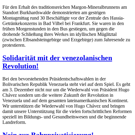
Für den Erhalt des traditionsreichen Margon-Mineralbrunnens am
Standort Burkhardswalde demonstrierten am gestrigen
Montagmittag rund 30 Beschäftigte vor der Zentrale des Hassia-
Getränkekonzerns in Bad Vilbel bei Frankfurt. Sie waren in den
frühen Morgenstunden in den Bus gestiegen, um gegen die
drohende Schließung ihres Werkes im idyllischen Müglitztal
(zwischen Elbsandsteingebirge und Erzgebirge) zum Jahresende zu
protestieren.
Solidarität mit der venezolanischen
Revolution!
Bei den bevorstehenden Präsidentschaftswahlen in der
Bolivarischen Republik Venezuela steht viel auf dem Spiel. Es geht
am 3. Dezember nicht nur um die Wiederwahl von Präsident Hugo
Chávez sondern um die weitere Zukunft der Revolution in
Venezuela und auf dem gesamten lateinamerikanischen Kontinent.
Wir unterstützen die Wiederwahl von Hugo Chávez und bringen
damit unsere Unterstützung für die vielen fortschrittlichen Reformen
speziell im Bildungs- und Gesundheitswesen und die beginnende
Landreform.
Nein zur Bahnprivatisierung!