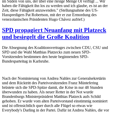
im Süden von uns, der über eine riesige Menge Öl verfügt ... Wir
haben die Fähigkeit ihn los zu werden und ich glaube, es ist an der
Zeit, diese Fähigkeit anzuwenden." (Stellungnahme des US-
Hasspredigers Pat Robertson, mit der er zur Ermordung des
venezolanischen Präsidenten Hugo Chávez aufrief.)
SPD propagiert Neuanfang mit Platzeck
und besiegelt die Große Koalition
Die Absegnung des Koalitionsvertrages zwischen CDU, CSU und
SPD und die Wahl Matthias Platzecks zum neuen SPD-
Vorsitzenden bestimmen den heute beginnenden SPD-
Bundesparteitag in Karlsruhe.
Nach der Nominierung von Andrea Nahles zur Generalsekretärin
und dem Rücktritt des Parteivorsitzenden Franz Müntefering
brüstete sich die SPD-Spitze damit, die Krise in nur 48 Stunden
überwunden zu haben. Als neuer Retter in der Not wurde
Brandenburgs Ministerpräsident Matthias Platzeck aufs Schild
gehoben. Er wurde vom alten Parteivorstand einstimmig nominiert
und ist offensichtlich quer durch alle Flügel so etwas wie
Everybody's Darling in der Partei. Dafür ist Andrea Nahles, die vor