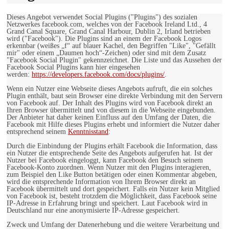
Dieses Angebot verwendet Social Plugins ("Plugins") des sozialen
Netzwerkes facebook.com, welches von der Facebook Ireland Ltd., 4
Grand Canal Square, Grand Canal Harbour, Dublin 2, Irland betrieben
wird ("Facebook"). Die Plugins sind an einem der Facebook Logos
erkennbar (weißes „f“ auf blauer Kachel, den Begriffen "Like", "Gefällt
mir" oder einem „Daumen hoch“-Zeichen) oder sind mit dem Zusatz
"Facebook Social Plugin" gekennzeichnet. Die Liste und das Aussehen der
Facebook Social Plugins kann hier eingesehen
werden:
https://developers.facebook.com/docs/plugins/
.
Wenn ein Nutzer eine Webseite dieses Angebots aufruft, die ein solches
Plugin enthält, baut sein Browser eine direkte Verbindung mit den Servern
von Facebook auf. Der Inhalt des Plugins wird von Facebook direkt an
Ihren Browser übermittelt und von diesem in die Webseite eingebunden.
Der Anbieter hat daher keinen Einfluss auf den Umfang der Daten, die
Facebook mit Hilfe dieses Plugins erhebt und informiert die Nutzer daher
entsprechend seinem
Kenntnisstand
:
Durch die Einbindung der Plugins erhält Facebook die Information, dass
ein Nutzer die entsprechende Seite des Angebots aufgerufen hat. Ist der
Nutzer bei Facebook eingeloggt, kann Facebook den Besuch seinem
Facebook-Konto zuordnen. Wenn Nutzer mit den Plugins interagieren,
zum Beispiel den Like Button betätigen oder einen Kommentar abgeben,
wird die entsprechende Information von Ihrem Browser direkt an
Facebook übermittelt und dort gespeichert. Falls ein Nutzer kein Mitglied
von Facebook ist, besteht trotzdem die Möglichkeit, dass Facebook seine
IP-Adresse in Erfahrung bringt und speichert. Laut Facebook wird in
Deutschland nur eine anonymisierte IP-Adresse gespeichert.
Zweck und Umfang der Datenerhebung und die weitere Verarbeitung und