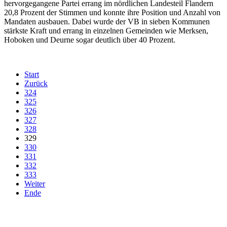
hervorgegangene Partei errang im nördlichen Landesteil Flandern
20,8 Prozent der Stimmen und konnte ihre Position und Anzahl von
Mandaten ausbauen. Dabei wurde der VB in sieben Kommunen
stärkste Kraft und errang in einzelnen Gemeinden wie Merksen,
Hoboken und Deurne sogar deutlich über 40 Prozent.
Start
Zurück
324
325
326
327
328
329
330
331
332
333
Weiter
Ende
derfunke.de verwendet Cookies!