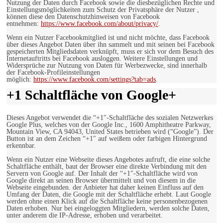
Nutzung der Daten durch Facebook sowie die diesbezüglichen Rechte und
Einstellungsmöglichkeiten zum Schutz der Privatsphäre der Nutzer ,
können diese den Datenschutzhinweisen von Facebook
entnehmen:
https://www.facebook.com/about/privacy/
.
Wenn ein Nutzer Facebookmitglied ist und nicht möchte, dass Facebook
über dieses Angebot Daten über ihn sammelt und mit seinen bei Facebook
gespeicherten Mitgliedsdaten verknüpft, muss er sich vor dem Besuch des
Internetauftritts bei Facebook ausloggen. Weitere Einstellungen und
Widersprüche zur Nutzung von Daten für Werbezwecke, sind innerhalb
der Facebook-Profileinstellungen
möglich:
https://www.facebook.com/settings?tab=ads
.
+1 Schaltfläche von Google+
Dieses Angebot verwendet die “+1″-Schaltfläche des sozialen Netzwerkes
Google Plus, welches von der Google Inc., 1600 Amphitheatre Parkway,
Mountain View, CA 94043, United States betrieben wird (“Google”). Der
Button ist an dem Zeichen “+1″ auf weißem oder farbigen Hintergrund
erkennbar.
Wenn ein Nutzer eine Webseite dieses Angebotes aufruft, die eine solche
Schaltfläche enthält, baut der Browser eine direkte Verbindung mit den
Servern von Google auf. Der Inhalt der “+1″-Schaltfläche wird von
Google direkt an seinen Browser übermittelt und von diesem in die
Webseite eingebunden. der Anbieter hat daher keinen Einfluss auf den
Umfang der Daten, die Google mit der Schaltfläche erhebt. Laut Google
werden ohne einen Klick auf die Schaltfläche keine personenbezogenen
Daten erhoben. Nur bei eingeloggten Mitgliedern, werden solche Daten,
unter anderem die IP-Adresse, erhoben und verarbeitet.