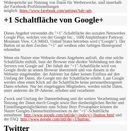
Widersprüche zur Nutzung von Daten für Werbezwecke, sind innerhalb
der Facebook-Profileinstellungen
möglich:
https://www.facebook.com/settings?tab=ads
.
+1 Schaltfläche von Google+
Dieses Angebot verwendet die “+1″-Schaltfläche des sozialen Netzwerkes
Google Plus, welches von der Google Inc., 1600 Amphitheatre Parkway,
Mountain View, CA 94043, United States betrieben wird (“Google”). Der
Button ist an dem Zeichen “+1″ auf weißem oder farbigen Hintergrund
erkennbar.
Wenn ein Nutzer eine Webseite dieses Angebotes aufruft, die eine solche
Schaltfläche enthält, baut der Browser eine direkte Verbindung mit den
Servern von Google auf. Der Inhalt der “+1″-Schaltfläche wird von
Google direkt an seinen Browser übermittelt und von diesem in die
Webseite eingebunden. der Anbieter hat daher keinen Einfluss auf den
Umfang der Daten, die Google mit der Schaltfläche erhebt. Laut Google
werden ohne einen Klick auf die Schaltfläche keine personenbezogenen
Daten erhoben. Nur bei eingeloggten Mitgliedern, werden solche Daten,
unter anderem die IP-Adresse, erhoben und verarbeitet.
Zweck und Umfang der Datenerhebung und die weitere Verarbeitung und
Nutzung der Daten durch Google sowie Ihre diesbezüglichen Rechte und
Einstellungsmöglichkeiten zum Schutz Ihrer Privatsphäre können die
Nutzer Googles Datenschutzhinweisen zu der “+1″-Schaltfläche
entnehmen:
http://www.google.com/intl/de/+/policy/+1button.html
und
der FAQ:
http://www.google.com/intl/de/+1/button/.
Twitter