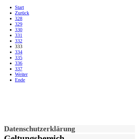
Start
Zurück
328
329
330
331
332
333
334
335
336
337
Weiter
Ende
derfunke.de verwendet Cookies!
Hiermit stimmen Sie der weiteren Nutzung unserer Seite und der
Verwendung von Cookies zu.
Mehr erfahren
Einverstanden!
Datenschutzerklärung
Geltungsbereich