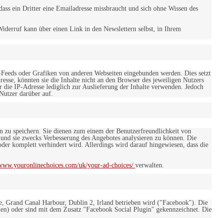
ss ein Dritter eine Emailadresse missbraucht und sich ohne Wissen des
iderruf kann über einen Link in den Newslettern selbst, in Ihrem
-Feeds oder Grafiken von anderen Webseiten eingebunden werden. Dies setzt
esse, könnten sie die Inhalte nicht an den Browser des jeweiligen Nutzers
r die IP-Adresse lediglich zur Auslieferung der Inhalte verwenden. Jedoch
 Nutzer darüber auf.
en zu speichern. Sie dienen zum einem der Benutzerfreundlichkeit von
 und sie zwecks Verbesserung des Angebotes analysieren zu können. Die
er komplett verhindert wird. Allerdings wird darauf hingewiesen, dass die
/www.youronlinechoices.com/uk/your-ad-choices/
verwalten.
e, Grand Canal Harbour, Dublin 2, Irland betrieben wird ("Facebook"). Die
en) oder sind mit dem Zusatz "Facebook Social Plugin" gekennzeichnet. Die