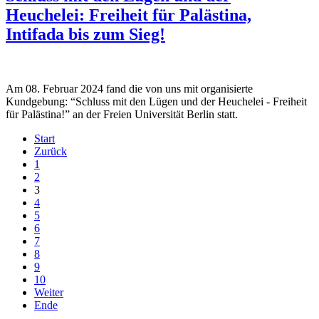
Heuchelei: Freiheit für Palästina,
Intifada bis zum Sieg!
Am 08. Februar 2024 fand die von uns mit organisierte
Kundgebung: “Schluss mit den Lügen und der Heuchelei - Freiheit
für Palästina!” an der Freien Universität Berlin statt.
Start
Zurück
1
2
3
4
5
6
7
8
9
10
Weiter
Ende