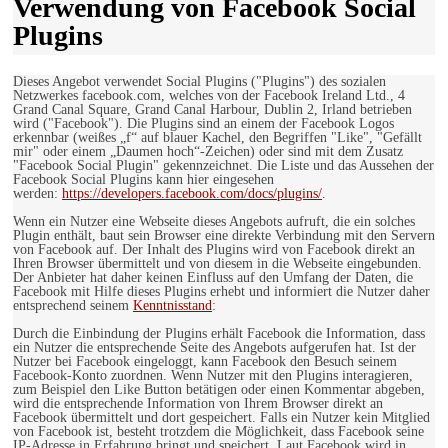
Verwendung von Facebook Social
Plugins
Dieses Angebot verwendet Social Plugins ("Plugins") des sozialen
Netzwerkes facebook.com, welches von der Facebook Ireland Ltd., 4
Grand Canal Square, Grand Canal Harbour, Dublin 2, Irland betrieben
wird ("Facebook"). Die Plugins sind an einem der Facebook Logos
erkennbar (weißes „f“ auf blauer Kachel, den Begriffen "Like", "Gefällt
mir" oder einem „Daumen hoch“-Zeichen) oder sind mit dem Zusatz
"Facebook Social Plugin" gekennzeichnet. Die Liste und das Aussehen der
Facebook Social Plugins kann hier eingesehen
werden:
https://developers.facebook.com/docs/plugins/
.
Wenn ein Nutzer eine Webseite dieses Angebots aufruft, die ein solches
Plugin enthält, baut sein Browser eine direkte Verbindung mit den Servern
von Facebook auf. Der Inhalt des Plugins wird von Facebook direkt an
Ihren Browser übermittelt und von diesem in die Webseite eingebunden.
Der Anbieter hat daher keinen Einfluss auf den Umfang der Daten, die
Facebook mit Hilfe dieses Plugins erhebt und informiert die Nutzer daher
entsprechend seinem
Kenntnisstand
:
Durch die Einbindung der Plugins erhält Facebook die Information, dass
ein Nutzer die entsprechende Seite des Angebots aufgerufen hat. Ist der
Nutzer bei Facebook eingeloggt, kann Facebook den Besuch seinem
Facebook-Konto zuordnen. Wenn Nutzer mit den Plugins interagieren,
zum Beispiel den Like Button betätigen oder einen Kommentar abgeben,
wird die entsprechende Information von Ihrem Browser direkt an
Facebook übermittelt und dort gespeichert. Falls ein Nutzer kein Mitglied
von Facebook ist, besteht trotzdem die Möglichkeit, dass Facebook seine
IP-Adresse in Erfahrung bringt und speichert. Laut Facebook wird in