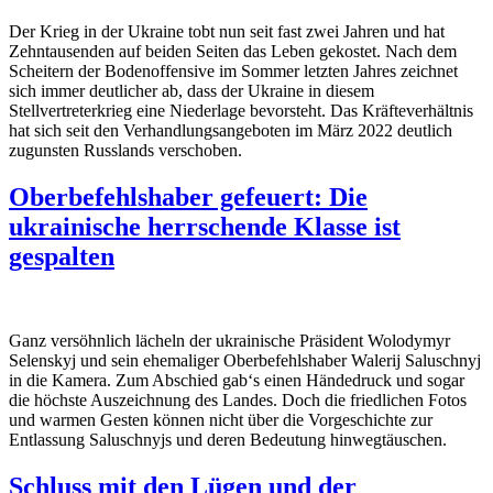
Der Krieg in der Ukraine tobt nun seit fast zwei Jahren und hat
Zehntausenden auf beiden Seiten das Leben gekostet. Nach dem
Scheitern der Bodeno
ff
ensive im Sommer letzten Jahres zeichnet
sich immer deutlicher ab, dass der Ukraine in diesem
Stellvertreterkrieg eine Niederlage bevorsteht. Das Kräfteverhältnis
hat sich seit den Verhandlungsangeboten im März 2022 deutlich
zugunsten Russlands verschoben.
Oberbefehlshaber gefeuert: Die
ukrainische herrschende Klasse ist
gespalten
Ganz versöhnlich lächeln der ukrainische Präsident Wolodymyr
Selenskyj und sein ehemaliger Oberbefehlshaber Walerij Saluschnyj
in die Kamera. Zum Abschied gab‘s einen Händedruck und sogar
die höchste Auszeichnung des Landes. Doch die friedlichen Fotos
und warmen Gesten können nicht über die Vorgeschichte zur
Entlassung Saluschnyjs und deren Bedeutung hinwegtäuschen.
Schluss mit den Lügen und der