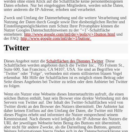
werden ohne einen Klick auf die Schaltfläche keine personenbezogenen
Daten erhoben. Nur bei eingeloggten Mitgliedern, werden solche Daten,
unter anderem die IP-Adresse, erhoben und verarbeitet.
Zweck und Umfang der Datenerhebung und die weitere Verarbeitung und
Nutzung der Daten durch Google sowie Ihre diesbezüglichen Rechte und
Einstellungsmöglichkeiten zum Schutz Ihrer Privatsphäre können die
Nutzer Googles Datenschutzhinweisen zu der “+1″-Schaltfläche
entnehmen:
http://www.google.com/intl/de/+/policy/+1button.html
und
der FAQ:
http://www.google.com/intl/de/+1/button/.
Twitter
Dieses Angebot nutzt die
Schaltflächen des Dienstes Twitter
. Diese
Schaltflächen werden angeboten durch die Twitter Inc., 795 Folsom St.,
Suite 600, San Francisco, CA 94107, USA. Sie sind an Begriffen wie
"Twitter" oder "Folge", verbunden mit einem stillisierten blauen Vogel
erkennbar. Mit Hilfe der Schaltflächen ist es möglich einen Beitrag oder
Seite dieses Angebotes bei Twitter zu teilen oder dem Anbieter bei Twitter
zu folgen.
Wenn ein Nutzer eine Webseite dieses Internetauftritts aufruft, die einen
solchen Button enthält, baut sein Browser eine direkte Verbindung mit den
Servern von Twitter auf. Der Inhalt des Twitter-Schaltflächen wird von
Twitter direkt an den Browser des Nutzers übermittelt. Der Anbieter hat
daher keinen Einfluss auf den Umfang der Daten, die Twitter mit Hilfe
dieses Plugins erhebt und informiert die Nutzer entsprechend seinem
Kenntnisstand. Nach diesem wird lediglich die IP-Adresse des Nutzers die
URL der jeweiligen Webseite beim Bezug des Buttons mit übermittelt,
aber nicht für andere Zwecke, als die Darstellung des Buttons, genutzt.
Weitere Informationen hierzu finden sich in der Datenschutzerklärung von