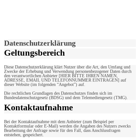
derfunke.de verwendet Cookies!
Hiermit stimmen Sie der weiteren Nutzung unserer Seite und der
Verwendung von Cookies zu.
Mehr erfahren
Einverstanden!
Datenschutzerklärung
Geltungsbereich
Diese Datenschutzerklärung klärt Nutzer über die Art, den Umfang und
Zwecke der Erhebung und Verwendung personenbezogener Daten durch
den verantwortlichen Anbieter [HIER BITTE IHREN NAMEN,
ADRESSE, EMAIL UND TELEFONNUMMER EINTRAGEN] auf
dieser Website (im folgenden “Angebot”) auf.
Die rechtlichen Grundlagen des Datenschutzes finden sich im
Bundesdatenschutzgesetz (BDSG) und dem Telemediengesetz (TMG).
Kontaktaufnahme
Bei der Kontaktaufnahme mit dem Anbieter (zum Beispiel per
Kontaktformular oder E-Mail) werden die Angaben des Nutzers zwecks
Bearbeitung der Anfrage sowie für den Fall, dass Anschlussfragen
entstehen, gespeichert.