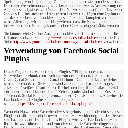
Speicherung von Logindaten). Zum anderen dienen sie, um die statistische
Daten der Webseitennutzung zu erfassen und sie zwecks Verbesserung des
Angebotes analysieren zu können. Die Nutzer können auf den Einsatz der
Cookies Einfluss nehmen. Die meisten Browser verfügen eine Option mit
der das Speichern von Cookies eingeschränkt oder komplett verhindert
wird. Allerdings wird darauf hingewiesen, dass die Nutzung und
insbesondere der Nutzungskomfort ohne Cookies eingeschränkt werden.
Sie können viele Online-Anzeigen-Cookies von Unternehmen über die
US-amerikanische Seite
http://www.aboutads.info/choices/
oder die EU-
Seite
http://www.youronlinechoices.com/uk/your-ad-choices/
verwalten.
Verwendung von Facebook Social
Plugins
Dieses Angebot verwendet Social Plugins ("Plugins") des sozialen
Netzwerkes facebook.com, welches von der Facebook Ireland Ltd., 4
Grand Canal Square, Grand Canal Harbour, Dublin 2, Irland betrieben
wird ("Facebook"). Die Plugins sind an einem der Facebook Logos
erkennbar (weißes „f“ auf blauer Kachel, den Begriffen "Like", "Gefällt
mir" oder einem „Daumen hoch“-Zeichen) oder sind mit dem Zusatz
"Facebook Social Plugin" gekennzeichnet. Die Liste und das Aussehen der
Facebook Social Plugins kann hier eingesehen
werden:
https://developers.facebook.com/docs/plugins/
.
Wenn ein Nutzer eine Webseite dieses Angebots aufruft, die ein solches
Plugin enthält, baut sein Browser eine direkte Verbindung mit den Servern
von Facebook auf. Der Inhalt des Plugins wird von Facebook direkt an
Ihren Browser übermittelt und von diesem in die Webseite eingebunden.
Der Anbieter hat daher keinen Einfluss auf den Umfang der Daten, die