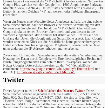
Dieses Angebot verwendet die “+1″-Schaltfläche des sozialen Netzwerkes
Google Plus, welches von der Google Inc., 1600 Amphitheatre Parkway,
Mountain View, CA 94043, United States betrieben wird (“Google”). Der
Button ist an dem Zeichen “+1″ auf weißem oder farbigen Hintergrund
erkennbar.
Wenn ein Nutzer eine Webseite dieses Angebotes aufruft, die eine solche
Schaltfläche enthält, baut der Browser eine direkte Verbindung mit den
Servern von Google auf. Der Inhalt der “+1″-Schaltfläche wird von
Google direkt an seinen Browser übermittelt und von diesem in die
Webseite eingebunden. der Anbieter hat daher keinen Einfluss auf den
Umfang der Daten, die Google mit der Schaltfläche erhebt. Laut Google
werden ohne einen Klick auf die Schaltfläche keine personenbezogenen
Daten erhoben. Nur bei eingeloggten Mitgliedern, werden solche Daten,
unter anderem die IP-Adresse, erhoben und verarbeitet.
Zweck und Umfang der Datenerhebung und die weitere Verarbeitung und
Nutzung der Daten durch Google sowie Ihre diesbezüglichen Rechte und
Einstellungsmöglichkeiten zum Schutz Ihrer Privatsphäre können die
Nutzer Googles Datenschutzhinweisen zu der “+1″-Schaltfläche
entnehmen:
http://www.google.com/intl/de/+/policy/+1button.html
und
der FAQ:
http://www.google.com/intl/de/+1/button/.
Twitter
Dieses Angebot nutzt die
Schaltflächen des Dienstes Twitter
. Diese
Schaltflächen werden angeboten durch die Twitter Inc., 795 Folsom St.,
Suite 600, San Francisco, CA 94107, USA. Sie sind an Begriffen wie
"Twitter" oder "Folge", verbunden mit einem stillisierten blauen Vogel
erkennbar. Mit Hilfe der Schaltflächen ist es möglich einen Beitrag oder
Seite dieses Angebotes bei Twitter zu teilen oder dem Anbieter bei Twitter