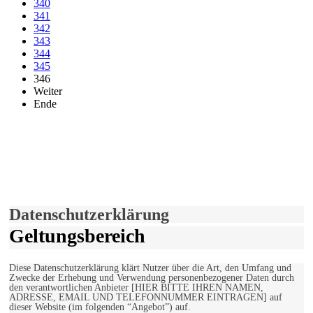
340
341
342
343
344
345
346
Weiter
Ende
derfunke.de verwendet Cookies!
Hiermit stimmen Sie der weiteren Nutzung unserer Seite und der
Verwendung von Cookies zu.
Mehr erfahren
Einverstanden!
Datenschutzerklärung
Geltungsbereich
Diese Datenschutzerklärung klärt Nutzer über die Art, den Umfang und
Zwecke der Erhebung und Verwendung personenbezogener Daten durch
den verantwortlichen Anbieter [HIER BITTE IHREN NAMEN,
ADRESSE, EMAIL UND TELEFONNUMMER EINTRAGEN] auf
dieser Website (im folgenden “Angebot”) auf.