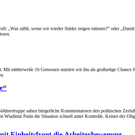
uft: „Was zählt, wenn wir wieder Stärke zeigen müssen?“ oder „Damit uns
lesen.
. Mit mittlerweile 16 Genossen nutzten wir ihn als großartige Chance f
en.
e“
ldnertruppe sahen bürgerliche Kommentatoren den politischen Zerfall 
t Wladimir Putin die Situation schnell unter Kontrolle. Keiner der Olig
it Einheitsfront die Arbeiterbewegung