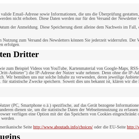
alide Email-Adresse sowie Informationen, die uns die Überprüfung gestatten,
werden nicht erhoben. Diese Daten werden nur für den Versand der Newsletter 
tum der Anmeldung. Diese Speicherung dient alleine dem Nachweis im Fall, da
n Nutzung zum Versand des Newsletters können Sie jederzeit widerrufen. Der W
en erfolgen.
en Dritter
, wie zum Beispiel Videos von YouTube, Kartenmaterial von Google-Maps, RSS
"Dritt-Anbieter") die IP-Adresse der Nutzer wahr nehmen. Denn ohne die IP-Adr
rlich. Wir bemühen uns nur solche Inhalte zu verwenden, deren jeweilige Anbiete
. für statistische Zwecke speichern. Soweit dies uns bekannt ist, klären wir die
 Nutzer (PC, Smartphone o.ä.) spezifische, auf das Gerät bezogene Information
deren dienen sie, um die statistische Daten der Webseitennutzung zu erfassen
owser verfügen eine Option mit der das Speichern von Cookies eingeschränkt od
 werden.
merikanische Seite
http://www.aboutads.info/choices/
oder die EU-Seite
http:/
ugins