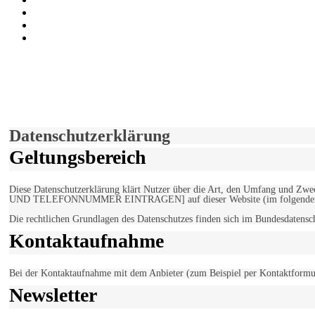
Auf Youtube folgen
der funke - Shop
marxist.com
derfunke.de verwendet Cookies!
Hiermit stimmen Sie der weiteren Nutzung unserer Seite und der V
Einverstanden!
Datenschutzerklärung
Geltungsbereich
Diese Datenschutzerklärung klärt Nutzer über die Art, den Umfang un
UND TELEFONNUMMER EINTRAGEN] auf dieser Website (im folgenden 
Die rechtlichen Grundlagen des Datenschutzes finden sich im Bundesdaten
Kontaktaufnahme
Bei der Kontaktaufnahme mit dem Anbieter (zum Beispiel per Kontaktformula
Newsletter