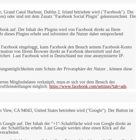
e, Grand Canal Harbour, Dublin 2, Irland betrieben wird ("Facebook"). Die
en) oder sind mit dem Zusatz "Facebook Social Plugin" gekennzeichnet. Die
ebook auf. Der Inhalt des Plugins wird von Facebook direkt an Ihren
e dieses Plugins erhebt und informiert die Nutzer daher entsprechend
 bei Facebook eingeloggt, kann Facebook den Besuch seinem Facebook-Konto
rmation von Ihrem Browser direkt an Facebook übermittelt und dort
eichert. Laut Facebook wird in Deutschland nur eine anonymisierte IP-
ungsmöglichkeiten zum Schutz der Privatsphäre der Nutzer , können diese
rten Mitgliedsdaten verknüpft, muss er sich vor dem Besuch des
rofileinstellungen möglich:
https://www.facebook.com/settings?tab=ads
.
 View, CA 94043, United States betrieben wird (“Google”). Der Button ist
on Google auf. Der Inhalt der “+1″-Schaltfläche wird von Google direkt an
 der Schaltfläche erhebt. Laut Google werden ohne einen Klick auf die
erarbeitet.