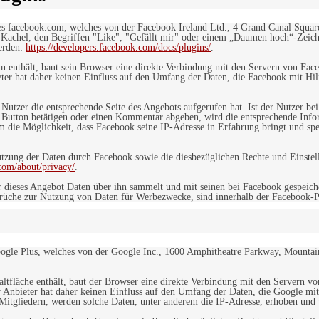
es facebook.com, welches von der Facebook Ireland Ltd., 4 Grand Canal Squar
r Kachel, den Begriffen "Like", "Gefällt mir" oder einem „Daumen hoch“-Zeich
werden:
https://developers.facebook.com/docs/plugins/
.
in enthält, baut sein Browser eine direkte Verbindung mit den Servern von Fac
er hat daher keinen Einfluss auf den Umfang der Daten, die Facebook mit Hilf
n Nutzer die entsprechende Seite des Angebots aufgerufen hat. Ist der Nutzer
 Button betätigen oder einen Kommentar abgeben, wird die entsprechende Info
dem die Möglichkeit, dass Facebook seine IP-Adresse in Erfahrung bringt und sp
ung der Daten durch Facebook sowie die diesbezüglichen Rechte und Einstell
com/about/privacy/
.
 dieses Angebot Daten über ihn sammelt und mit seinen bei Facebook gespeiche
sprüche zur Nutzung von Daten für Werbezwecke, sind innerhalb der Facebook-P
ogle Plus, welches von der Google Inc., 1600 Amphitheatre Parkway, Mountain
altfläche enthält, baut der Browser eine direkte Verbindung mit den Servern v
 Anbieter hat daher keinen Einfluss auf den Umfang der Daten, die Google mit
itgliedern, werden solche Daten, unter anderem die IP-Adresse, erhoben und v