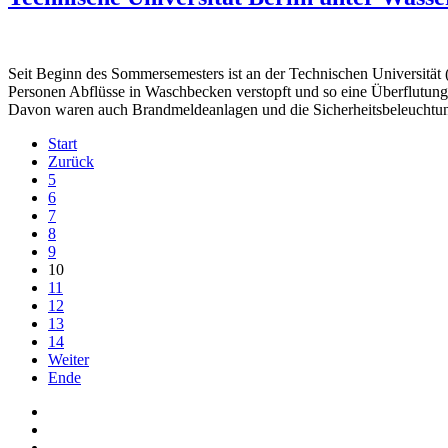
Seit Beginn des Sommersemesters ist an der Technischen Universität 
Personen Abflüsse in Waschbecken verstopft und so eine Überflutun
Davon waren auch Brandmeldeanlagen und die Sicherheitsbeleuchtun
Start
Zurück
5
6
7
8
9
10
11
12
13
14
Weiter
Ende
Auf Facebook folgen
Bei Twitter teilen
Instagram