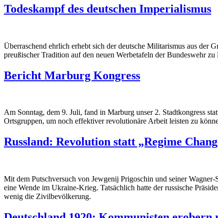
Todeskampf des deutschen Imperialismus
Überraschend ehrlich erhebt sich der deutsche Militarismus aus der Gr
preußischer Tradition auf den neuen Werbetafeln der Bundeswehr zu 
Bericht Marburg Kongress
Am Sonntag, dem 9. Juli, fand in Marburg unser 2. Stadtkongress statt
Ortsgruppen, um noch effektiver revolutionäre Arbeit leisten zu könn
Russland: Revolution statt „Regime Chang
Mit dem Putschversuch von Jewgenij Prigoschin und seiner Wagner-Sö
eine Wende im Ukraine-Krieg. Tatsächlich hatte der russische Präsiden
wenig die Zivilbevölkerung.
Deutschland 1920: Kommunisten erobern m