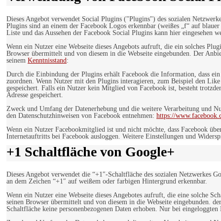
Dieses Angebot verwendet Social Plugins ("Plugins") des sozialen Netzwerk
Plugins sind an einem der Facebook Logos erkennbar (weißes „f“ auf blaue
Liste und das Aussehen der Facebook Social Plugins kann hier eingesehen 
Wenn ein Nutzer eine Webseite dieses Angebots aufruft, die ein solches Plug
Browser übermittelt und von diesem in die Webseite eingebunden. Der Anbiet
seinem
Kenntnisstand
:
Durch die Einbindung der Plugins erhält Facebook die Information, dass ei
zuordnen. Wenn Nutzer mit den Plugins interagieren, zum Beispiel den Like
gespeichert. Falls ein Nutzer kein Mitglied von Facebook ist, besteht trotz
Adresse gespeichert.
Zweck und Umfang der Datenerhebung und die weitere Verarbeitung und Nutz
den Datenschutzhinweisen von Facebook entnehmen:
https://www.facebook.
Wenn ein Nutzer Facebookmitglied ist und nicht möchte, dass Facebook über
Internetauftritts bei Facebook ausloggen. Weitere Einstellungen und Wider
+1 Schaltfläche von Google+
Dieses Angebot verwendet die “+1″-Schaltfläche des sozialen Netzwerkes Go
an dem Zeichen “+1″ auf weißem oder farbigen Hintergrund erkennbar.
Wenn ein Nutzer eine Webseite dieses Angebotes aufruft, die eine solche Sch
seinen Browser übermittelt und von diesem in die Webseite eingebunden. der
Schaltfläche keine personenbezogenen Daten erhoben. Nur bei eingeloggten M