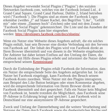
Dieses Angebot verwendet Social Plugins ("Plugins") des sozialen
Netzwerkes facebook.com, welches von der Facebook Ireland Ltd., 4
Grand Canal Square, Grand Canal Harbour, Dublin 2, Irland betrieben
wird ("Facebook"). Die Plugins sind an einem der Facebook Logos
erkennbar (weißes „f“ auf blauer Kachel, den Begriffen "Like", "Gefällt
mir" oder einem „Daumen hoch“-Zeichen) oder sind mit dem Zusatz
"Facebook Social Plugin" gekennzeichnet. Die Liste und das Aussehen der
Facebook Social Plugins kann hier eingesehen
werden:
https://developers.facebook.com/docs/plugins/
.
Wenn ein Nutzer eine Webseite dieses Angebots aufruft, die ein solches
Plugin enthält, baut sein Browser eine direkte Verbindung mit den Servern
von Facebook auf. Der Inhalt des Plugins wird von Facebook direkt an
Ihren Browser übermittelt und von diesem in die Webseite eingebunden.
Der Anbieter hat daher keinen Einfluss auf den Umfang der Daten, die
Facebook mit Hilfe dieses Plugins erhebt und informiert die Nutzer daher
entsprechend seinem
Kenntnisstand
:
Durch die Einbindung der Plugins erhält Facebook die Information, dass
ein Nutzer die entsprechende Seite des Angebots aufgerufen hat. Ist der
Nutzer bei Facebook eingeloggt, kann Facebook den Besuch seinem
Facebook-Konto zuordnen. Wenn Nutzer mit den Plugins interagieren,
zum Beispiel den Like Button betätigen oder einen Kommentar abgeben,
wird die entsprechende Information von Ihrem Browser direkt an
Facebook übermittelt und dort gespeichert. Falls ein Nutzer kein Mitglied
von Facebook ist, besteht trotzdem die Möglichkeit, dass Facebook seine
IP-Adresse in Erfahrung bringt und speichert. Laut Facebook wird in
Deutschland nur eine anonymisierte IP-Adresse gespeichert.
Zweck und Umfang der Datenerhebung und die weitere Verarbeitung und
Nutzung der Daten durch Facebook sowie die diesbezüglichen Rechte und