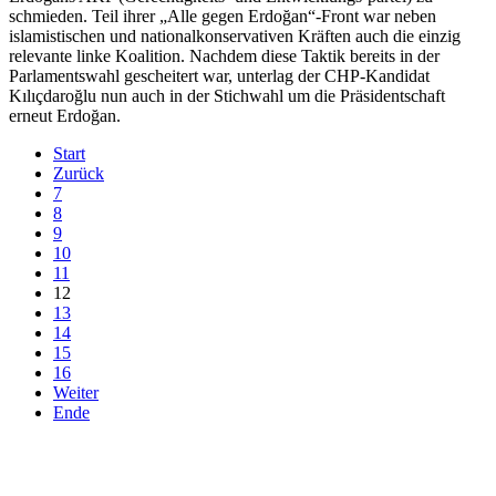
schmieden. Teil ihrer „Alle gegen Erdoğan“-Front war neben
islamistischen und nationalkonservativen Kräften auch die einzig
relevante linke Koalition. Nachdem diese Taktik bereits in der
Parlamentswahl gescheitert war, unterlag der CHP-Kandidat
Kılıçdaroğlu nun auch in der Stichwahl um die Präsidentschaft
erneut Erdoğan.
Start
Zurück
7
8
9
10
11
12
13
14
15
16
Weiter
Ende
derfunke.de verwendet Cookies!