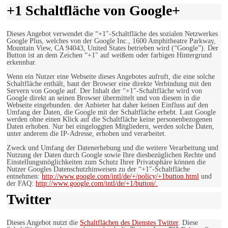
+1 Schaltfläche von Google+
Dieses Angebot verwendet die “+1″-Schaltfläche des sozialen Netzwerkes
Google Plus, welches von der Google Inc., 1600 Amphitheatre Parkway,
Mountain View, CA 94043, United States betrieben wird (“Google”). Der
Button ist an dem Zeichen “+1″ auf weißem oder farbigen Hintergrund
erkennbar.
Wenn ein Nutzer eine Webseite dieses Angebotes aufruft, die eine solche
Schaltfläche enthält, baut der Browser eine direkte Verbindung mit den
Servern von Google auf. Der Inhalt der “+1″-Schaltfläche wird von
Google direkt an seinen Browser übermittelt und von diesem in die
Webseite eingebunden. der Anbieter hat daher keinen Einfluss auf den
Umfang der Daten, die Google mit der Schaltfläche erhebt. Laut Google
werden ohne einen Klick auf die Schaltfläche keine personenbezogenen
Daten erhoben. Nur bei eingeloggten Mitgliedern, werden solche Daten,
unter anderem die IP-Adresse, erhoben und verarbeitet.
Zweck und Umfang der Datenerhebung und die weitere Verarbeitung und
Nutzung der Daten durch Google sowie Ihre diesbezüglichen Rechte und
Einstellungsmöglichkeiten zum Schutz Ihrer Privatsphäre können die
Nutzer Googles Datenschutzhinweisen zu der “+1″-Schaltfläche
entnehmen:
http://www.google.com/intl/de/+/policy/+1button.html
und
der FAQ:
http://www.google.com/intl/de/+1/button/.
Twitter
Dieses Angebot nutzt die
Schaltflächen des Dienstes Twitter
. Diese