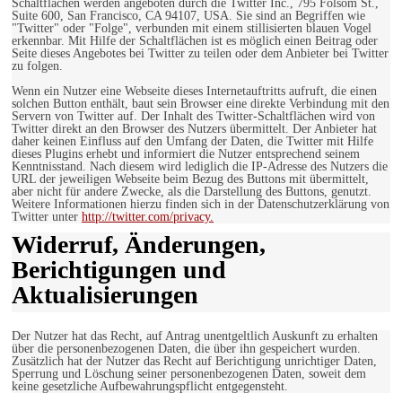
Schaltflächen werden angeboten durch die Twitter Inc., 795 Folsom St.,
Suite 600, San Francisco, CA 94107, USA. Sie sind an Begriffen wie
"Twitter" oder "Folge", verbunden mit einem stillisierten blauen Vogel
erkennbar. Mit Hilfe der Schaltflächen ist es möglich einen Beitrag oder
Seite dieses Angebotes bei Twitter zu teilen oder dem Anbieter bei Twitter
zu folgen.
Wenn ein Nutzer eine Webseite dieses Internetauftritts aufruft, die einen
solchen Button enthält, baut sein Browser eine direkte Verbindung mit den
Servern von Twitter auf. Der Inhalt des Twitter-Schaltflächen wird von
Twitter direkt an den Browser des Nutzers übermittelt. Der Anbieter hat
daher keinen Einfluss auf den Umfang der Daten, die Twitter mit Hilfe
dieses Plugins erhebt und informiert die Nutzer entsprechend seinem
Kenntnisstand. Nach diesem wird lediglich die IP-Adresse des Nutzers die
URL der jeweiligen Webseite beim Bezug des Buttons mit übermittelt,
aber nicht für andere Zwecke, als die Darstellung des Buttons, genutzt.
Weitere Informationen hierzu finden sich in der Datenschutzerklärung von
Twitter unter
http://twitter.com/privacy.
Widerruf, Änderungen,
Berichtigungen und
Aktualisierungen
Der Nutzer hat das Recht, auf Antrag unentgeltlich Auskunft zu erhalten
über die personenbezogenen Daten, die über ihn gespeichert wurden.
Zusätzlich hat der Nutzer das Recht auf Berichtigung unrichtiger Daten,
Sperrung und Löschung seiner personenbezogenen Daten, soweit dem
keine gesetzliche Aufbewahrungspflicht entgegensteht.