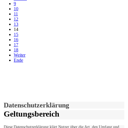
9
10
11
12
13
14
15
16
17
18
Weiter
Ende
derfunke.de verwendet Cookies!
Hiermit stimmen Sie der weiteren Nutzung unserer Seite und der
Verwendung von Cookies zu.
Mehr erfahren
Einverstanden!
Datenschutzerklärung
Geltungsbereich
Diese Datenschutzerklärung klärt Nutzer über die Art, den Umfang und