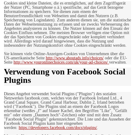
Cookies sind kleine Dateien, die es ermöglichen, auf dem Zugriffsgerät
der Nutzer (PC, Smartphone o.ä.) spezifische, auf das Gerät bezogene
Informationen zu speichern. Sie dienen zum einem der
Benutzerfreundlichkeit von Webseiten und damit den Nutzern (z.B.
Speicherung von Logindaten). Zum anderen dienen sie, um die statistische
Daten der Webseitennutzung zu erfassen und sie zwecks Verbesserung des
Angebotes analysieren zu können. Die Nutzer können auf den Einsatz der
Cookies Einfluss nehmen. Die meisten Browser verfügen eine Option mit
der das Speichern von Cookies eingeschränkt oder komplett verhindert
wird. Allerdings wird darauf hingewiesen, dass die Nutzung und
insbesondere der Nutzungskomfort ohne Cookies eingeschränkt werden.
Sie können viele Online-Anzeigen-Cookies von Unternehmen über die
US-amerikanische Seite
http://www.aboutads.info/choices/
oder die EU-
Seite
http://www.youronlinechoices.com/uk/your-ad-choices/
verwalten.
Verwendung von Facebook Social
Plugins
Dieses Angebot verwendet Social Plugins ("Plugins") des sozialen
Netzwerkes facebook.com, welches von der Facebook Ireland Ltd., 4
Grand Canal Square, Grand Canal Harbour, Dublin 2, Irland betrieben
wird ("Facebook"). Die Plugins sind an einem der Facebook Logos
erkennbar (weißes „f“ auf blauer Kachel, den Begriffen "Like", "Gefällt
mir" oder einem „Daumen hoch“-Zeichen) oder sind mit dem Zusatz
"Facebook Social Plugin" gekennzeichnet. Die Liste und das Aussehen der
Facebook Social Plugins kann hier eingesehen
werden:
https://developers.facebook.com/docs/plugins/
.