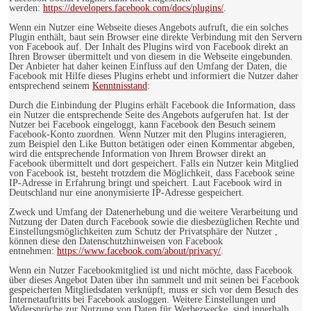
werden:
https://developers.facebook.com/docs/plugins/
.
Wenn ein Nutzer eine Webseite dieses Angebots aufruft, die ein solches
Plugin enthält, baut sein Browser eine direkte Verbindung mit den Servern
von Facebook auf. Der Inhalt des Plugins wird von Facebook direkt an
Ihren Browser übermittelt und von diesem in die Webseite eingebunden.
Der Anbieter hat daher keinen Einfluss auf den Umfang der Daten, die
Facebook mit Hilfe dieses Plugins erhebt und informiert die Nutzer daher
entsprechend seinem
Kenntnisstand
:
Durch die Einbindung der Plugins erhält Facebook die Information, dass
ein Nutzer die entsprechende Seite des Angebots aufgerufen hat. Ist der
Nutzer bei Facebook eingeloggt, kann Facebook den Besuch seinem
Facebook-Konto zuordnen. Wenn Nutzer mit den Plugins interagieren,
zum Beispiel den Like Button betätigen oder einen Kommentar abgeben,
wird die entsprechende Information von Ihrem Browser direkt an
Facebook übermittelt und dort gespeichert. Falls ein Nutzer kein Mitglied
von Facebook ist, besteht trotzdem die Möglichkeit, dass Facebook seine
IP-Adresse in Erfahrung bringt und speichert. Laut Facebook wird in
Deutschland nur eine anonymisierte IP-Adresse gespeichert.
Zweck und Umfang der Datenerhebung und die weitere Verarbeitung und
Nutzung der Daten durch Facebook sowie die diesbezüglichen Rechte und
Einstellungsmöglichkeiten zum Schutz der Privatsphäre der Nutzer ,
können diese den Datenschutzhinweisen von Facebook
entnehmen:
https://www.facebook.com/about/privacy/
.
Wenn ein Nutzer Facebookmitglied ist und nicht möchte, dass Facebook
über dieses Angebot Daten über ihn sammelt und mit seinen bei Facebook
gespeicherten Mitgliedsdaten verknüpft, muss er sich vor dem Besuch des
Internetauftritts bei Facebook ausloggen. Weitere Einstellungen und
Widersprüche zur Nutzung von Daten für Werbezwecke, sind innerhalb