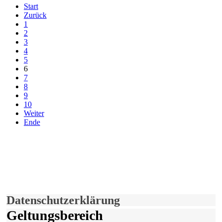
Start
Zurück
1
2
3
4
5
6
7
8
9
10
Weiter
Ende
derfunke.de verwendet Cookies!
Hiermit stimmen Sie der weiteren Nutzung unserer Seite und der
Verwendung von Cookies zu.
Mehr erfahren
Einverstanden!
Datenschutzerklärung
Geltungsbereich