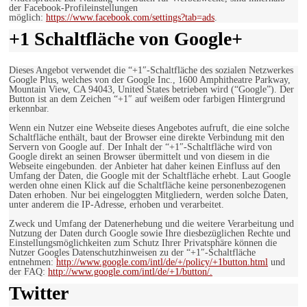
der Facebook-Profileinstellungen
möglich:
https://www.facebook.com/settings?tab=ads
.
+1 Schaltfläche von Google+
Dieses Angebot verwendet die “+1″-Schaltfläche des sozialen Netzwerkes
Google Plus, welches von der Google Inc., 1600 Amphitheatre Parkway,
Mountain View, CA 94043, United States betrieben wird (“Google”). Der
Button ist an dem Zeichen “+1″ auf weißem oder farbigen Hintergrund
erkennbar.
Wenn ein Nutzer eine Webseite dieses Angebotes aufruft, die eine solche
Schaltfläche enthält, baut der Browser eine direkte Verbindung mit den
Servern von Google auf. Der Inhalt der “+1″-Schaltfläche wird von
Google direkt an seinen Browser übermittelt und von diesem in die
Webseite eingebunden. der Anbieter hat daher keinen Einfluss auf den
Umfang der Daten, die Google mit der Schaltfläche erhebt. Laut Google
werden ohne einen Klick auf die Schaltfläche keine personenbezogenen
Daten erhoben. Nur bei eingeloggten Mitgliedern, werden solche Daten,
unter anderem die IP-Adresse, erhoben und verarbeitet.
Zweck und Umfang der Datenerhebung und die weitere Verarbeitung und
Nutzung der Daten durch Google sowie Ihre diesbezüglichen Rechte und
Einstellungsmöglichkeiten zum Schutz Ihrer Privatsphäre können die
Nutzer Googles Datenschutzhinweisen zu der “+1″-Schaltfläche
entnehmen:
http://www.google.com/intl/de/+/policy/+1button.html
und
der FAQ:
http://www.google.com/intl/de/+1/button/.
Twitter