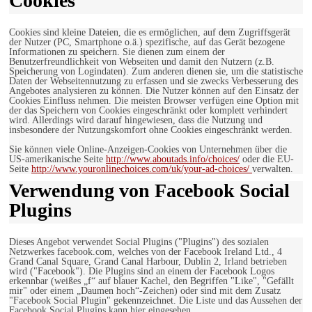
Cookies
Cookies sind kleine Dateien, die es ermöglichen, auf dem Zugriffsgerät
der Nutzer (PC, Smartphone o.ä.) spezifische, auf das Gerät bezogene
Informationen zu speichern. Sie dienen zum einem der
Benutzerfreundlichkeit von Webseiten und damit den Nutzern (z.B.
Speicherung von Logindaten). Zum anderen dienen sie, um die statistische
Daten der Webseitennutzung zu erfassen und sie zwecks Verbesserung des
Angebotes analysieren zu können. Die Nutzer können auf den Einsatz der
Cookies Einfluss nehmen. Die meisten Browser verfügen eine Option mit
der das Speichern von Cookies eingeschränkt oder komplett verhindert
wird. Allerdings wird darauf hingewiesen, dass die Nutzung und
insbesondere der Nutzungskomfort ohne Cookies eingeschränkt werden.
Sie können viele Online-Anzeigen-Cookies von Unternehmen über die
US-amerikanische Seite
http://www.aboutads.info/choices/
oder die EU-
Seite
http://www.youronlinechoices.com/uk/your-ad-choices/
verwalten.
Verwendung von Facebook Social
Plugins
Dieses Angebot verwendet Social Plugins ("Plugins") des sozialen
Netzwerkes facebook.com, welches von der Facebook Ireland Ltd., 4
Grand Canal Square, Grand Canal Harbour, Dublin 2, Irland betrieben
wird ("Facebook"). Die Plugins sind an einem der Facebook Logos
erkennbar (weißes „f“ auf blauer Kachel, den Begriffen "Like", "Gefällt
mir" oder einem „Daumen hoch“-Zeichen) oder sind mit dem Zusatz
"Facebook Social Plugin" gekennzeichnet. Die Liste und das Aussehen der
Facebook Social Plugins kann hier eingesehen