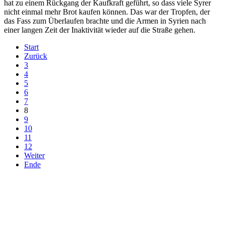
hat zu einem Rückgang der Kaufkraft geführt, so dass viele Syrer
nicht einmal mehr Brot kaufen können. Das war der Tropfen, der
das Fass zum Überlaufen brachte und die Armen in Syrien nach
einer langen Zeit der Inaktivität wieder auf die Straße gehen.
Start
Zurück
3
4
5
6
7
8
9
10
11
12
Weiter
Ende
derfunke.de verwendet Cookies!
Hiermit stimmen Sie der weiteren Nutzung unserer Seite und der
Verwendung von Cookies zu.
Mehr erfahren