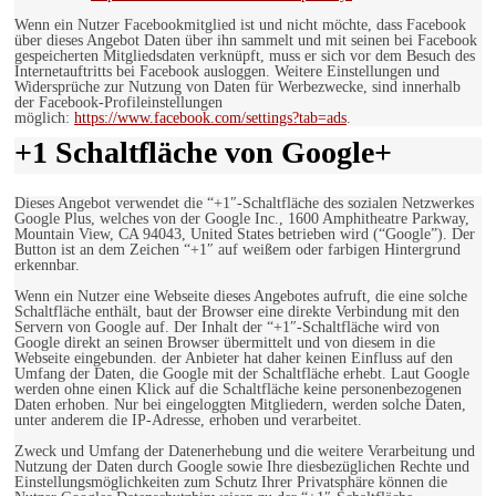
Wenn ein Nutzer Facebookmitglied ist und nicht möchte, dass Facebook
über dieses Angebot Daten über ihn sammelt und mit seinen bei Facebook
gespeicherten Mitgliedsdaten verknüpft, muss er sich vor dem Besuch des
Internetauftritts bei Facebook ausloggen. Weitere Einstellungen und
Widersprüche zur Nutzung von Daten für Werbezwecke, sind innerhalb
der Facebook-Profileinstellungen
möglich:
https://www.facebook.com/settings?tab=ads
.
+1 Schaltfläche von Google+
Dieses Angebot verwendet die “+1″-Schaltfläche des sozialen Netzwerkes
Google Plus, welches von der Google Inc., 1600 Amphitheatre Parkway,
Mountain View, CA 94043, United States betrieben wird (“Google”). Der
Button ist an dem Zeichen “+1″ auf weißem oder farbigen Hintergrund
erkennbar.
Wenn ein Nutzer eine Webseite dieses Angebotes aufruft, die eine solche
Schaltfläche enthält, baut der Browser eine direkte Verbindung mit den
Servern von Google auf. Der Inhalt der “+1″-Schaltfläche wird von
Google direkt an seinen Browser übermittelt und von diesem in die
Webseite eingebunden. der Anbieter hat daher keinen Einfluss auf den
Umfang der Daten, die Google mit der Schaltfläche erhebt. Laut Google
werden ohne einen Klick auf die Schaltfläche keine personenbezogenen
Daten erhoben. Nur bei eingeloggten Mitgliedern, werden solche Daten,
unter anderem die IP-Adresse, erhoben und verarbeitet.
Zweck und Umfang der Datenerhebung und die weitere Verarbeitung und
Nutzung der Daten durch Google sowie Ihre diesbezüglichen Rechte und
Einstellungsmöglichkeiten zum Schutz Ihrer Privatsphäre können die