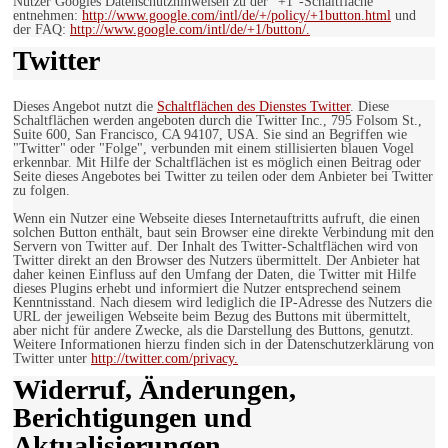
Nutzer Googles Datenschutzhinweisen zu der “+1″-Schaltfläche
entnehmen:
http://www.google.com/intl/de/+/policy/+1button.html
und
der FAQ:
http://www.google.com/intl/de/+1/button/.
Twitter
Dieses Angebot nutzt die
Schaltflächen des Dienstes Twitter
. Diese
Schaltflächen werden angeboten durch die Twitter Inc., 795 Folsom St.,
Suite 600, San Francisco, CA 94107, USA. Sie sind an Begriffen wie
"Twitter" oder "Folge", verbunden mit einem stillisierten blauen Vogel
erkennbar. Mit Hilfe der Schaltflächen ist es möglich einen Beitrag oder
Seite dieses Angebotes bei Twitter zu teilen oder dem Anbieter bei Twitter
zu folgen.
Wenn ein Nutzer eine Webseite dieses Internetauftritts aufruft, die einen
solchen Button enthält, baut sein Browser eine direkte Verbindung mit den
Servern von Twitter auf. Der Inhalt des Twitter-Schaltflächen wird von
Twitter direkt an den Browser des Nutzers übermittelt. Der Anbieter hat
daher keinen Einfluss auf den Umfang der Daten, die Twitter mit Hilfe
dieses Plugins erhebt und informiert die Nutzer entsprechend seinem
Kenntnisstand. Nach diesem wird lediglich die IP-Adresse des Nutzers die
URL der jeweiligen Webseite beim Bezug des Buttons mit übermittelt,
aber nicht für andere Zwecke, als die Darstellung des Buttons, genutzt.
Weitere Informationen hierzu finden sich in der Datenschutzerklärung von
Twitter unter
http://twitter.com/privacy.
Widerruf, Änderungen,
Berichtigungen und
Aktualisierungen