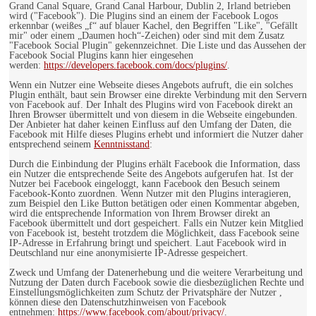
Grand Canal Square, Grand Canal Harbour, Dublin 2, Irland betrieben
wird ("Facebook"). Die Plugins sind an einem der Facebook Logos
erkennbar (weißes „f“ auf blauer Kachel, den Begriffen "Like", "Gefällt
mir" oder einem „Daumen hoch“-Zeichen) oder sind mit dem Zusatz
"Facebook Social Plugin" gekennzeichnet. Die Liste und das Aussehen der
Facebook Social Plugins kann hier eingesehen
werden:
https://developers.facebook.com/docs/plugins/
.
Wenn ein Nutzer eine Webseite dieses Angebots aufruft, die ein solches
Plugin enthält, baut sein Browser eine direkte Verbindung mit den Servern
von Facebook auf. Der Inhalt des Plugins wird von Facebook direkt an
Ihren Browser übermittelt und von diesem in die Webseite eingebunden.
Der Anbieter hat daher keinen Einfluss auf den Umfang der Daten, die
Facebook mit Hilfe dieses Plugins erhebt und informiert die Nutzer daher
entsprechend seinem
Kenntnisstand
:
Durch die Einbindung der Plugins erhält Facebook die Information, dass
ein Nutzer die entsprechende Seite des Angebots aufgerufen hat. Ist der
Nutzer bei Facebook eingeloggt, kann Facebook den Besuch seinem
Facebook-Konto zuordnen. Wenn Nutzer mit den Plugins interagieren,
zum Beispiel den Like Button betätigen oder einen Kommentar abgeben,
wird die entsprechende Information von Ihrem Browser direkt an
Facebook übermittelt und dort gespeichert. Falls ein Nutzer kein Mitglied
von Facebook ist, besteht trotzdem die Möglichkeit, dass Facebook seine
IP-Adresse in Erfahrung bringt und speichert. Laut Facebook wird in
Deutschland nur eine anonymisierte IP-Adresse gespeichert.
Zweck und Umfang der Datenerhebung und die weitere Verarbeitung und
Nutzung der Daten durch Facebook sowie die diesbezüglichen Rechte und
Einstellungsmöglichkeiten zum Schutz der Privatsphäre der Nutzer ,
können diese den Datenschutzhinweisen von Facebook
entnehmen:
https://www.facebook.com/about/privacy/
.