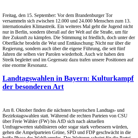
Freitag, den 15. September: Vor dem Brandenburger Tor
versammeln sich zwischen 12.000 und 24.000 Menschen zum 13.
internationalen Klimastreik.
Ein weiteres Mal geht die Jugend nicht
nur in Berlin, sondern überall auf der Welt auf die Straße, um für
ihre Zukunft zu kämpfen. Die Stimmung ist friedlich, doch unter der
Oberfläche brodeln die Wut und Enttäuschung: Nicht nur über die
Regierung, sondern auch über die eigene Führung, die seit fünf
Jahren die selben vier Parolen wiederholt. Auch wir haben den
Streik begleitet und im Gegensatz dazu trafen unsere Positionen auf
eine enorme Resonanz.
Landtagswahlen in Bayern: Kulturkampf
der besonderen Art
Am 8. Oktober finden die nächsten bayerischen Landtags- und
Bezirkstagswahlen statt. Während die rechten Parteien von CSU
über Freie Wähler (FW) bis AfD sich nach aktuellen
Umfragewerten stabilisieren oder sogar stark verbessern würden,
gehen die Ampelparteien Grüne, SPD und FDP geschwächt in die
heiße Phase des Wahlkampfes. Des Weiteren scheint für die Partei