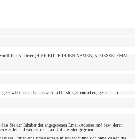
 verantwortlichen Anbieter [HIER BITTE IHREN NAMEN, ADRESSE, EMAIL
 sowie für den Fall, dass Anschlussfragen entstehen, gespeichert.
 dass Sie der Inhaber der angegebenen Email-Adresse sind bzw. deren
verwendet und werden nicht an Dritte weiter gegeben.
ss ein Dritter eine Emailadresse missbraucht und sich ohne Wissen des