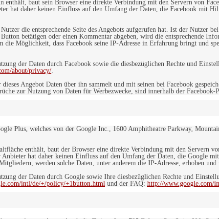
in enthält, baut sein Browser eine direkte Verbindung mit den Servern von Fac
er hat daher keinen Einfluss auf den Umfang der Daten, die Facebook mit Hilf
n Nutzer die entsprechende Seite des Angebots aufgerufen hat. Ist der Nutzer
 Button betätigen oder einen Kommentar abgeben, wird die entsprechende Info
dem die Möglichkeit, dass Facebook seine IP-Adresse in Erfahrung bringt und sp
ung der Daten durch Facebook sowie die diesbezüglichen Rechte und Einstell
com/about/privacy/
.
 dieses Angebot Daten über ihn sammelt und mit seinen bei Facebook gespeiche
sprüche zur Nutzung von Daten für Werbezwecke, sind innerhalb der Facebook-P
ogle Plus, welches von der Google Inc., 1600 Amphitheatre Parkway, Mountain
altfläche enthält, baut der Browser eine direkte Verbindung mit den Servern v
 Anbieter hat daher keinen Einfluss auf den Umfang der Daten, die Google mit
itgliedern, werden solche Daten, unter anderem die IP-Adresse, erhoben und v
zung der Daten durch Google sowie Ihre diesbezüglichen Rechte und Einstellu
le.com/intl/de/+/policy/+1button.html
und der FAQ:
http://www.google.com/int