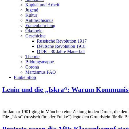
Kapital und Arbeit
Jugend
Kultur
Antifaschismus
Frauenbefreiung
Ökologie
Geschichte
Russische Revolution 1917
Deutsche Revolution 1918
DDR - 30 Jahre Mauerfall
Theorie
Bildungsmappe
Corona
Marxismus FAQ
Funke Shop
Lenin und die „Iskra“: Warum Kommunist
Im Januar 1901 ging in München eine Zeitung in den Druck, die den L
Die „Iskra“ (russisch für „der Funke“) legte den Grundstein für die B
Proteste gegen die AfD: Klassenkampf statt