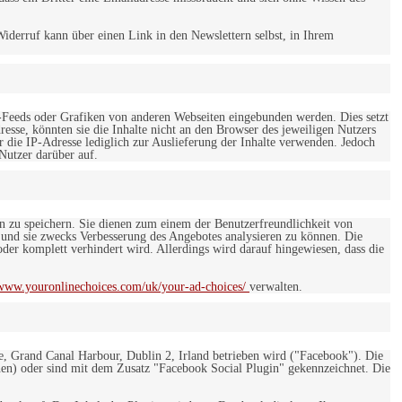
iderruf kann über einen Link in den Newslettern selbst, in Ihrem
-Feeds oder Grafiken von anderen Webseiten eingebunden werden. Dies setzt
esse, könnten sie die Inhalte nicht an den Browser des jeweiligen Nutzers
r die IP-Adresse lediglich zur Auslieferung der Inhalte verwenden. Jedoch
 Nutzer darüber auf.
en zu speichern. Sie dienen zum einem der Benutzerfreundlichkeit von
 und sie zwecks Verbesserung des Angebotes analysieren zu können. Die
er komplett verhindert wird. Allerdings wird darauf hingewiesen, dass die
/www.youronlinechoices.com/uk/your-ad-choices/
verwalten.
e, Grand Canal Harbour, Dublin 2, Irland betrieben wird ("Facebook"). Die
en) oder sind mit dem Zusatz "Facebook Social Plugin" gekennzeichnet. Die