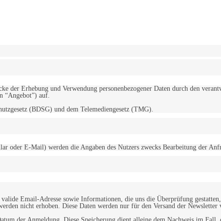
erwendung von Cookies zu.
Mehr erfahren
d Zwecke der Erhebung und Verwendung personenbezogener Daten durch den
“Angebot”) auf.
schutzgesetz (BDSG) und dem Telemediengesetz (TMG).
r oder E-Mail) werden die Angaben des Nutzers zwecks Bearbeitung der Anfrage
alide Email-Adresse sowie Informationen, die uns die Überprüfung gestatten,
werden nicht erhoben. Diese Daten werden nur für den Versand der Newsletter 
tum der Anmeldung. Diese Speicherung dient alleine dem Nachweis im Fall, da