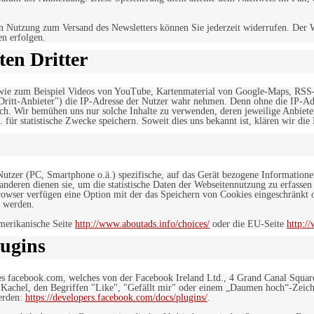
n Nutzung zum Versand des Newsletters können Sie jederzeit widerrufen. Der W
en erfolgen.
en Dritter
, wie zum Beispiel Videos von YouTube, Kartenmaterial von Google-Maps, RSS
"Dritt-Anbieter") die IP-Adresse der Nutzer wahr nehmen. Denn ohne die IP-Adr
rlich. Wir bemühen uns nur solche Inhalte zu verwenden, deren jeweilige Anbiete
. für statistische Zwecke speichern. Soweit dies uns bekannt ist, klären wir die
 Nutzer (PC, Smartphone o.ä.) spezifische, auf das Gerät bezogene Information
deren dienen sie, um die statistische Daten der Webseitennutzung zu erfassen
owser verfügen eine Option mit der das Speichern von Cookies eingeschränkt od
 werden.
merikanische Seite
http://www.aboutads.info/choices/
oder die EU-Seite
http:/
ugins
es facebook.com, welches von der Facebook Ireland Ltd., 4 Grand Canal Squar
r Kachel, den Begriffen "Like", "Gefällt mir" oder einem „Daumen hoch“-Zeich
werden:
https://developers.facebook.com/docs/plugins/
.