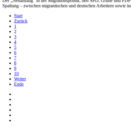
Der „Neuanfang“ in der Migrationspolitik, den SPD, Grüne und FDP b
Spaltung – zwischen migrantischen und deutschen Arbeitern sowie inn
Start
Zurück
1
2
3
4
5
6
7
8
9
10
Weiter
Ende
Auf Facebook folgen
Bei Twitter teilen
Instagram
Auf Youtube folgen
der funke - Shop
marxist.com