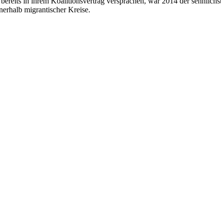
ereits in ihrem Koalitionsvertrag versprachen, war 2014 der sehnlich
erhalb migrantischer Kreise.