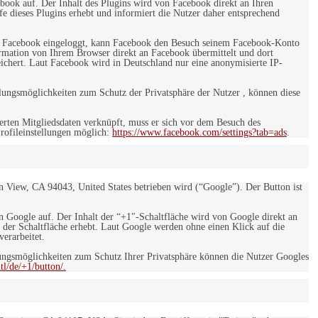
ebook auf. Der Inhalt des Plugins wird von Facebook direkt an Ihren
e dieses Plugins erhebt und informiert die Nutzer daher entsprechend
 bei Facebook eingeloggt, kann Facebook den Besuch seinem Facebook-Konto
rmation von Ihrem Browser direkt an Facebook übermittelt und dort
eichert. Laut Facebook wird in Deutschland nur eine anonymisierte IP-
ungsmöglichkeiten zum Schutz der Privatsphäre der Nutzer , können diese
rten Mitgliedsdaten verknüpft, muss er sich vor dem Besuch des
rofileinstellungen möglich:
https://www.facebook.com/settings?tab=ads
.
 View, CA 94043, United States betrieben wird (“Google”). Der Button ist
on Google auf. Der Inhalt der “+1″-Schaltfläche wird von Google direkt an
 der Schaltfläche erhebt. Laut Google werden ohne einen Klick auf die
erarbeitet.
ngsmöglichkeiten zum Schutz Ihrer Privatsphäre können die Nutzer Googles
l/de/+1/button/.