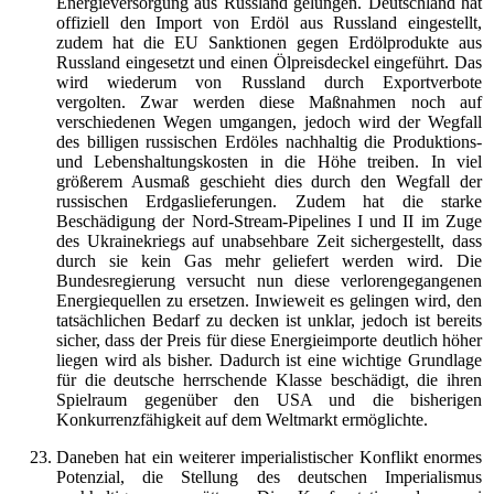
Energieversorgung aus Russland gelungen. Deutschland hat
offiziell den Import von Erdöl aus Russland eingestellt,
zudem hat die EU Sanktionen gegen Erdölprodukte aus
Russland eingesetzt und einen Ölpreisdeckel eingeführt. Das
wird wiederum von Russland durch Exportverbote
vergolten. Zwar werden diese Maßnahmen noch auf
verschiedenen Wegen umgangen, jedoch wird der Wegfall
des billigen russischen Erdöles nachhaltig die Produktions-
und Lebenshaltungskosten in die Höhe treiben. In viel
größerem Ausmaß geschieht dies durch den Wegfall der
russischen Erdgaslieferungen. Zudem hat die starke
Beschädigung der Nord-Stream-Pipelines I und II im Zuge
des Ukrainekriegs auf unabsehbare Zeit sichergestellt, dass
durch sie kein Gas mehr geliefert werden wird. Die
Bundesregierung versucht nun diese verlorengegangenen
Energiequellen zu ersetzen. Inwieweit es gelingen wird, den
tatsächlichen Bedarf zu decken ist unklar, jedoch ist bereits
sicher, dass der Preis für diese Energieimporte deutlich höher
liegen wird als bisher. Dadurch ist eine wichtige Grundlage
für die deutsche herrschende Klasse beschädigt, die ihren
Spielraum gegenüber den USA und die bisherigen
Konkurrenzfähigkeit auf dem Weltmarkt ermöglichte.
Daneben hat ein weiterer imperialistischer Konflikt enormes
Potenzial, die Stellung des deutschen Imperialismus