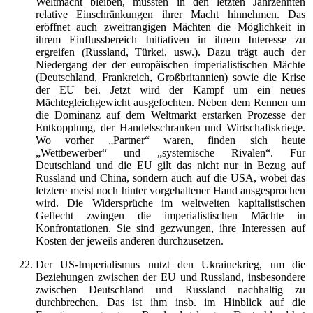
Weltmacht bleiben, mussten in den letzten Jahrzehnten
relative Einschränkungen ihrer Macht hinnehmen. Das
eröffnet auch zweitrangigen Mächten die Möglichkeit in
ihrem Einflussbereich Initiativen in ihrem Interesse zu
ergreifen (Russland, Türkei, usw.). Dazu trägt auch der
Niedergang der der europäischen imperialistischen Mächte
(Deutschland, Frankreich, Großbritannien) sowie die Krise
der EU bei. Jetzt wird der Kampf um ein neues
Mächtegleichgewicht ausgefochten. Neben dem Rennen um
die Dominanz auf dem Weltmarkt erstarken Prozesse der
Entkopplung, der Handelsschranken und Wirtschaftskriege.
Wo vorher „Partner“ waren, finden sich heute
„Wettbewerber“ und „systemische Rivalen“. Für
Deutschland und die EU gilt das nicht nur in Bezug auf
Russland und China, sondern auch auf die USA, wobei das
letztere meist noch hinter vorgehaltener Hand ausgesprochen
wird. Die Widersprüche im weltweiten kapitalistischen
Geflecht zwingen die imperialistischen Mächte in
Konfrontationen. Sie sind gezwungen, ihre Interessen auf
Kosten der jeweils anderen durchzusetzen.
Der US-Imperialismus nutzt den Ukrainekrieg, um die
Beziehungen zwischen der EU und Russland, insbesondere
zwischen Deutschland und Russland nachhaltig zu
durchbrechen. Das ist ihm insb. im Hinblick auf die