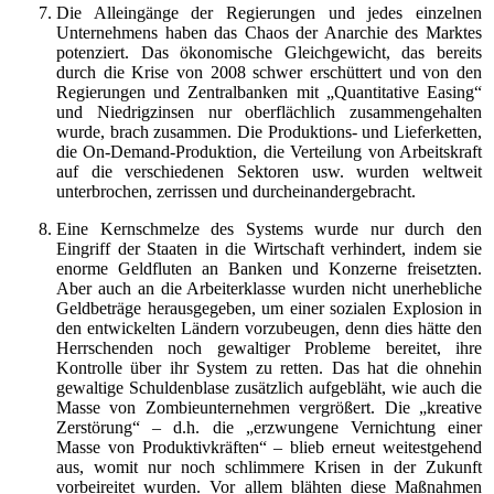
Die Alleingänge der Regierungen und jedes einzelnen
Unternehmens haben das Chaos der Anarchie des Marktes
potenziert. Das ökonomische Gleichgewicht, das bereits
durch die Krise von 2008 schwer erschüttert und von den
Regierungen und Zentralbanken mit „Quantitative Easing“
und Niedrigzinsen nur oberflächlich zusammengehalten
wurde, brach zusammen. Die Produktions- und Lieferketten,
die On-Demand-Produktion, die Verteilung von Arbeitskraft
auf die verschiedenen Sektoren usw. wurden weltweit
unterbrochen, zerrissen und durcheinandergebracht.
Eine Kernschmelze des Systems wurde nur durch den
Eingriff der Staaten in die Wirtschaft verhindert, indem sie
enorme Geldfluten an Banken und Konzerne freisetzten.
Aber auch an die Arbeiterklasse wurden nicht unerhebliche
Geldbeträge herausgegeben, um einer sozialen Explosion in
den entwickelten Ländern vorzubeugen, denn dies hätte den
Herrschenden noch gewaltiger Probleme bereitet, ihre
Kontrolle über ihr System zu retten. Das hat die ohnehin
gewaltige Schuldenblase zusätzlich aufgebläht, wie auch die
Masse von Zombieunternehmen vergrößert. Die „kreative
Zerstörung“ – d.h. die „erzwungene Vernichtung einer
Masse von Produktivkräften“ – blieb erneut weitestgehend
aus, womit nur noch schlimmere Krisen in der Zukunft
vorbeireitet wurden. Vor allem blähten diese Maßnahmen