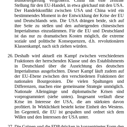
Bundesregierung vergrößern. China hat eine zentrale
Stellung für den EU-Handel, in etwa gleichauf mit den USA.
Der Handelskonflikt zwischen USA und China wird ein
bestimmendes Moment in der Entwicklung der Krise der EU
und Deutschlands sein. Die USA drängen beide, sich auf
ihre Seite zu stellen und den aufsteigenden chinesischen
Imperialismus einzudämmen. Für die EU und Deutschland
ist das nur zu dramatischen Kosten möglich, die extreme
soziale und politische Konsequenzen, d.h. revolutionären
Klassenkampf, nach sich ziehen würden.
Deshalb wird aktuell ein Kampf zwischen verschiedenen
Fraktionen der herrschenden Klasse und des Establishments
in Deutschland über die Ausrichtung des deutschen
Imperialismus ausgefochten. Dieser Kampf läuft zudem auf
der EU-Ebene zwischen den verschiedenen Fraktionen der
nationalen Bourgeoisien. Die vielen Spaltungen und
Differenzen, machen eine gemeinsame Strategie unmöglich.
Nationale Alleingänge und diplomatische Krisen sind
vorprogrammiert (siehe unten). Insgesamt verläuft diese
Krise im Interesse der USA, die am stärksten davon
profitiert. In Wirklichkeit besteht keine Einheit des Westens.
Im Gegenteil, die EU ist gespalten und ordnet sich dem
Willen und den Interessen der USA unter.
Die Grünen und die FDP drücken in konzentrierter Form den