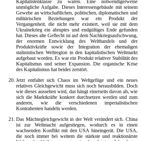
Kapitalistenklasse zu waren. Eine notwendigerweise
unmögliche Aufgabe. Dieses Interessengebäude mit seinem
Gewebe an wirtschaftlichen, politischen, diplomatischen und
militärischen Beziehungen war ein Produkt der
Vergangenheit, die nicht mehr existiert, weil sie mit dem
Ukrainekrieg ein abruptes und endgültiges Ende gefunden
hat. Dieses alte Geflecht ist auf dem Nachkriegsaufschwung,
der enormen Entwicklung des Welthandels und der
Produktivkräfte sowie der Integration der ehemaligen
stalinistischen Weltregion in den kapitalistischen Weltmarkt
aufgebaut worden. Es war ein Produkt relativer Stabilität des
Kapitalismus und seiner Expansion. Die organische Krise
des Kapitalismus hat beides zerstört.
Jetzt entfaltet sich Chaos im Weltgefüge und ein neues
relatives Gleichgewicht muss sich noch herausbilden. Doch
wie dieses aussehen wird, das hängt einerseits davon ab, wie
sich die Marktkräfte konkret durchsetzen werden und zum
anderen, wie die verschiedenen imperialistischen
Kontrahenten handeln werden.
Das Mächtegleichgewicht in der Welt verändert sich. China
ist zur Weltmacht aufgestiegen, wodurch es in einen
wachsenden Konflikt mit den USA hineingerät. Die USA,
die noch immer bei weitem die stärkste und reaktionärste