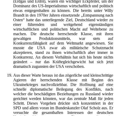
(Erdgas und Erdöl), waren ein wichtiger Eckpfeiler, um der
Dominanz des US-Imperialismus wirtschaftlich und politisch
etwas entgegenhalten zu können. Die bereits unter Willy
Brandt in den 1970er Jahren einsetzende „Entspannung nach
Osten“ hatte das unterliegende Ziel, Deutschland wieder zu
einer führenden und weitgehend eigenständigen
wirtschaftlichen und politischen Macht auf Weltebene zu
machen. Die deutsche herrschende Klasse, mit ihren
gewaltigen Produktionsmitteln, war stets auf
Konkurrenzfähigkeit auf dem Weltmarkt angewiesen. Sie
musste die USA zwar als militärische Schutzmacht
akzeptieren, stand zu ihnen wirtschaftlich aber immer in
Konkurrenz. An diesem Verhältnis hat sich bis heute nichts
geändert – nur das Kräftegleichgewicht hat sich jetzt
dramatisch zugunsten der USA verschoben.
Aus dieser Warte heraus ist das zögerliche und kleinschrittige
Agieren der herrschenden Klasse mit Beginn des
Ukrainekrieges nachvollziehbar. Die Hoffnung auf eine
schnelle diplomatische Beilegung des Konflikts, nach
welcher die beschädigten Beziehungen zu Russland wieder
gerichtet werden könnten, war das zentrale Maß für jeden
Schritt. Dieses Vorgehen drückte sich konzentriert in der
SPD und allem voran im Bundeskanzler Olaf Scholz aus. Er
versuchte die gesamthaften Interessen der deutschen