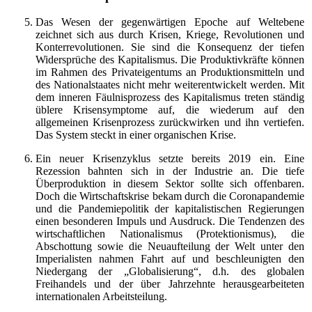
Das Wesen der gegenwärtigen Epoche auf Weltebene
zeichnet sich aus durch Krisen, Kriege, Revolutionen und
Konterrevolutionen. Sie sind die Konsequenz der tiefen
Widersprüche des Kapitalismus. Die Produktivkräfte können
im Rahmen des Privateigentums an Produktionsmitteln und
des Nationalstaates nicht mehr weiterentwickelt werden. Mit
dem inneren Fäulnisprozess des Kapitalismus treten ständig
üblere Krisensymptome auf, die wiederum auf den
allgemeinen Krisenprozess zurückwirken und ihn vertiefen.
Das System steckt in einer organischen Krise.
Ein neuer Krisenzyklus setzte bereits 2019 ein. Eine
Rezession bahnten sich in der Industrie an. Die tiefe
Überproduktion in diesem Sektor sollte sich offenbaren.
Doch die Wirtschaftskrise bekam durch die Coronapandemie
und die Pandemiepolitik der kapitalistischen Regierungen
einen besonderen Impuls und Ausdruck. Die Tendenzen des
wirtschaftlichen Nationalismus (Protektionismus), die
Abschottung sowie die Neuaufteilung der Welt unter den
Imperialisten nahmen Fahrt auf und beschleunigten den
Niedergang der „Globalisierung“, d.h. des globalen
Freihandels und der über Jahrzehnte herausgearbeiteten
internationalen Arbeitsteilung.