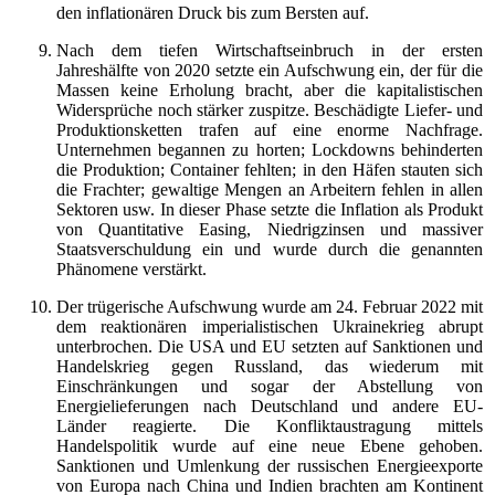
den inflationären Druck bis zum Bersten auf.
Nach dem tiefen Wirtschaftseinbruch in der ersten
Jahreshälfte von 2020 setzte ein Aufschwung ein, der für die
Massen keine Erholung bracht, aber die kapitalistischen
Widersprüche noch stärker zuspitze. Beschädigte Liefer- und
Produktionsketten trafen auf eine enorme Nachfrage.
Unternehmen begannen zu horten; Lockdowns behinderten
die Produktion; Container fehlten; in den Häfen stauten sich
die Frachter; gewaltige Mengen an Arbeitern fehlen in allen
Sektoren usw. In dieser Phase setzte die Inflation als Produkt
von Quantitative Easing, Niedrigzinsen und massiver
Staatsverschuldung ein und wurde durch die genannten
Phänomene verstärkt.
Der trügerische Aufschwung wurde am 24. Februar 2022 mit
dem reaktionären imperialistischen Ukrainekrieg abrupt
unterbrochen. Die USA und EU setzten auf Sanktionen und
Handelskrieg gegen Russland, das wiederum mit
Einschränkungen und sogar der Abstellung von
Energielieferungen nach Deutschland und andere EU-
Länder reagierte. Die Konfliktaustragung mittels
Handelspolitik wurde auf eine neue Ebene gehoben.
Sanktionen und Umlenkung der russischen Energieexporte
von Europa nach China und Indien brachten am Kontinent