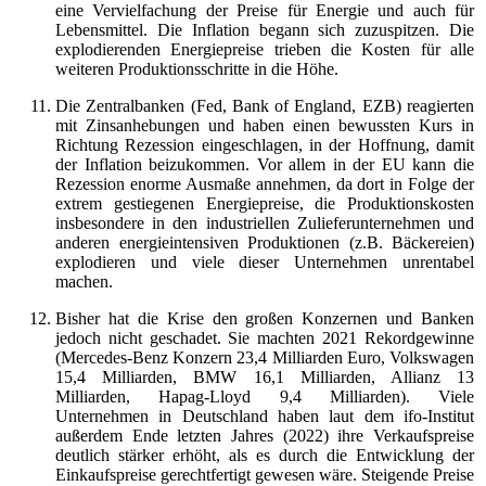
eine Vervielfachung der Preise für Energie und auch für
Lebensmittel. Die Inflation begann sich zuzuspitzen. Die
explodierenden Energiepreise trieben die Kosten für alle
weiteren Produktionsschritte in die Höhe.
Die Zentralbanken (Fed, Bank of England, EZB) reagierten
mit Zinsanhebungen und haben einen bewussten Kurs in
Richtung Rezession eingeschlagen, in der Hoffnung, damit
der Inflation beizukommen. Vor allem in der EU kann die
Rezession enorme Ausmaße annehmen, da dort in Folge der
extrem gestiegenen Energiepreise, die Produktionskosten
insbesondere in den industriellen Zulieferunternehmen und
anderen energieintensiven Produktionen (z.B. Bäckereien)
explodieren und viele dieser Unternehmen unrentabel
machen.
Bisher hat die Krise den großen Konzernen und Banken
jedoch nicht geschadet. Sie machten 2021 Rekordgewinne
(Mercedes-Benz Konzern 23,4 Milliarden Euro, Volkswagen
15,4 Milliarden, BMW 16,1 Milliarden, Allianz 13
Milliarden, Hapag-Lloyd 9,4 Milliarden). Viele
Unternehmen in Deutschland haben laut dem ifo-Institut
außerdem Ende letzten Jahres (2022) ihre Verkaufspreise
deutlich stärker erhöht, als es durch die Entwicklung der
Einkaufspreise gerechtfertigt gewesen wäre. Steigende Preise