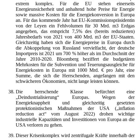
extrem komplex. Für die EU stehen einerseits
Energieunsicherheit und anhaltend hohe Preise für Energie
sowie massive Kosten für die Energiekonversion in Europa
an. Für das kommende Jahr hat EU-Kommissionspräsidentin
von der Leyen ein Fehlvolumen für 30 Mrd. m3 Erdgas
angegeben, das entspricht 7,5% des (bereits reduzierten)
Jahresbedarfs von 2021 von 400 Mrd. m3 der EU-Staaten.
Gleichzeitig haben sich die Energiepreise in Europa durch
die Abkoppelung von Russland vervielfacht, der deutsche
Importpreis ist 2021 um 700 % höher als im Durchschnitt der
Jahre 2010-2020. Bloomberg beziffert die budgetären
Mehrkosten für die Subvention und Teuerungsausgleiche für
Energiekosten in Europa mit 1000 Mrd. € pro Jahr, eine
Summe, die sich die Herrschenden, angefangen mit den
schwächeren Ökonomien, nicht lange leisten können.
Die herrschende Klasse befürchtet eine
„Deindustrialisierung“ Europas. Wegen der
Energieknappheit und gleichzeitig gesetzten
protektionistischen Maßnahmen der USA („inflation
reduction act“ vom August 2022) drohen wichtige
industrielle Kapazitäten und Investitionen von Europa an die
USA verloren zu gehen.
Dieser Krisenkomplex wird zentrifugale Kräfte innerhalb der