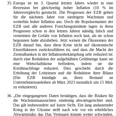
Europa ist im 3. Quartal letzten Jahres wieder in eine
Rezession bei gleichzeitig hoher Inflation (10 % im
Jahresvergleich) gerutscht. Die Prognosen der EZB gehen
für die nächsten Jahre von niedrigem Wachstum und
weiterhin hoher Inflation aus. Doch die Repräsentanten der
EZB und alle anderen Forschungsinstitute lagen in ihren
Prognosen schon in den letzten Jahren ständig falsch und
verneinten die Gefahr von Inflation noch laut, als sie schon
begonnen hatte abzuheben. Jetzt weisen die Ökonomen der
EZB darauf hin, dass diese Krise nicht auf ökonomische
Einzelfaktoren zurückzuführen ist, und dass die Macht der
Zentralbanken in der Inflationsbekämpfung sehr reduziert ist:
durch eine Reduktion der aufgeblähten Geldmenge kann sie
eine Wirtschaftskrise befördern, indem sie die
Kreditnachfrage reduziert. Dies geschieht durch die
Erhöhung der Leitzinsen und die Reduktion ihrer Bilanz
(Die EZB kündigte an, ihren Bestand an
Unternehmensanleihen ab März 2023 monatlich um 15 Mrd.
zu reduzieren).
„Die eingegangenen Daten bestätigen, dass die Risiken für
die Wachstumsaussichten eindeutig abwärtsgerichtet sind.
Das gilt insbesondere auf kurze Sicht. Ein lang andauernder
Krieg in der Ukraine stellt nach wie vor ein erhebliches
Abwärtsrisiko dar. Das Vertrauen könnte weiter schwinden,