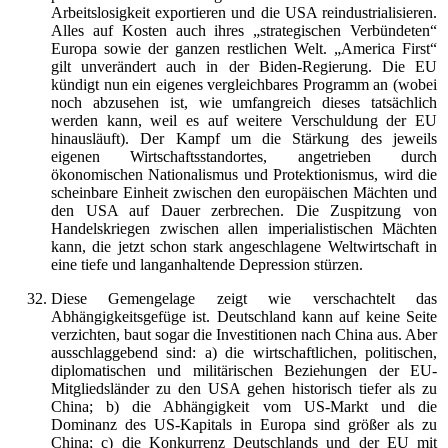
Arbeitslosigkeit exportieren und die USA reindustrialisieren.
Alles auf Kosten auch ihres „strategischen Verbündeten“
Europa sowie der ganzen restlichen Welt. „America First“
gilt unverändert auch in der Biden-Regierung. Die EU
kündigt nun ein eigenes vergleichbares Programm an (wobei
noch abzusehen ist, wie umfangreich dieses tatsächlich
werden kann, weil es auf weitere Verschuldung der EU
hinausläuft). Der Kampf um die Stärkung des jeweils
eigenen Wirtschaftsstandortes, angetrieben durch
ökonomischen Nationalismus und Protektionismus, wird die
scheinbare Einheit zwischen den europäischen Mächten und
den USA auf Dauer zerbrechen. Die Zuspitzung von
Handelskriegen zwischen allen imperialistischen Mächten
kann, die jetzt schon stark angeschlagene Weltwirtschaft in
eine tiefe und langanhaltende Depression stürzen.
Diese Gemengelage zeigt wie verschachtelt das
Abhängigkeitsgefüge ist. Deutschland kann auf keine Seite
verzichten, baut sogar die Investitionen nach China aus. Aber
ausschlaggebend sind: a) die wirtschaftlichen, politischen,
diplomatischen und militärischen Beziehungen der EU-
Mitgliedsländer zu den USA gehen historisch tiefer als zu
China; b) die Abhängigkeit vom US-Markt und die
Dominanz des US-Kapitals in Europa sind größer als zu
China; c) die Konkurrenz Deutschlands und der EU mit