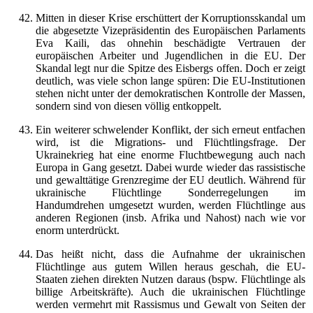
Mitten in dieser Krise erschüttert der Korruptionsskandal um
die abgesetzte Vizepräsidentin des Europäischen Parlaments
Eva Kaili, das ohnehin beschädigte Vertrauen der
europäischen Arbeiter und Jugendlichen in die EU. Der
Skandal legt nur die Spitze des Eisbergs offen. Doch er zeigt
deutlich, was viele schon lange spüren: Die EU-Institutionen
stehen nicht unter der demokratischen Kontrolle der Massen,
sondern sind von diesen völlig entkoppelt.
Ein weiterer schwelender Konflikt, der sich erneut entfachen
wird, ist die Migrations- und Flüchtlingsfrage. Der
Ukrainekrieg hat eine enorme Fluchtbewegung auch nach
Europa in Gang gesetzt. Dabei wurde wieder das rassistische
und gewalttätige Grenzregime der EU deutlich. Während für
ukrainische Flüchtlinge Sonderregelungen im
Handumdrehen umgesetzt wurden, werden Flüchtlinge aus
anderen Regionen (insb. Afrika und Nahost) nach wie vor
enorm unterdrückt.
Das heißt nicht, dass die Aufnahme der ukrainischen
Flüchtlinge aus gutem Willen heraus geschah, die EU-
Staaten ziehen direkten Nutzen daraus (bspw. Flüchtlinge als
billige Arbeitskräfte). Auch die ukrainischen Flüchtlinge
werden vermehrt mit Rassismus und Gewalt von Seiten der