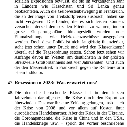
sozialen Explosionen bewusst, die sie im vergangenen Jahr
in Ländern wie Kasachstan und Sri Lanka genau
beobachteten. Auch die Gelbwestenbewegung in Frankreich,
die an der Frage von Treibstoffpreisen ausbrach, haben sie
nicht vergessen. Die Länder, die es sich leisten können,
versuchen derzeit den sozialen Frieden zu wahren, indem
große Einsparungspläne hintangestellt werden oder
Einmalzahlungen wie Heizkostenzuschüsse ausgegeben
werden. Doch diese Politik ist nicht langfristig finanzierbar,
steht jetzt schon unter Druck und wird den Klassenkampf
überall auf die Tagesordnung setzen. Schon jetzt sehen wir
Anfänge davon im Westen, am deutlichsten in der größten
Streikwelle Großbritanniens seit vier Jahrzehnten. Und auch
der den Massenstreik in Frankreich gegen die Rentenreform
ist ein Indikator.
Rezession in 2023: Was erwartet uns?
Die deutsche herrschende Klasse hat in den letzten
Jahrzehnten daraufgesetzt, die Krise durch den Export zu
überwinden. Das war ihr eine Zeitlang gelungen, insb. nach
der Krise von 2008 und vor allem auf Kosten ihrer
europäischen Handelspartner. Aber der Krieg in der Ukraine,
die Coronapandemie, die Krise in China und in den USA,
die Handelskriege usw. – sprich die vorher beschriebene