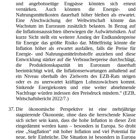
und angebotsseitige Engpässe könnten sich erneut
verstärken. Auch könnten die Energie- und
Nahrungsmittelkosten dauerhaft höher bleiben als erwartet.
Eine Abschwächung der Weltwirtschaft könnte das
Wachstum im Euroraum zusätzlich belasten. In Bezug auf
die Inflationsaussichten überwiegen die Aufwärtsrisiken. Auf
kurze Sicht stellt ein weiterer Anstieg der Endkundenpreise
für Energie das größte Risiko dar. Mittelfristig könnte die
Inflation höher als erwartet ausfallen, falls die Preise für
Energie- und Nahrungsmittelrohstoffe anziehen und diese
Entwicklung stärker auf die Verbraucherpreise durchschlägt,
die Produktionskapazität im Euroraum dauerhaft
beeinträchtigt wird, die Inflationserwartungen anhaltend auf
ein Niveau oberhalb des Zielwerts des EZB-Rats steigen
oder es zu unerwartet kräftigen Lohnzuwächsen kommt.
Sinkende Energiekosten und eine weiter abnehmende
Nachfrage würden indessen den Preisdruck mindern.“ (EZB,
Wirtschaftsbericht 2022/7.)
Die ökonomische Perspektive ist eine mehrjährige
stagnierende Ökonomie, ohne dass die herrschende Klasse
sich sicher sein kann, dass die hohe Inflation in dieser Zeit
eingedämmt werden kann – besonders in Europa. So droht
eine „Stagflation“ mit hoher Inflation und viel Potential für
neue, tiefe Einbrüche. Die Situation ist besonders in Europa