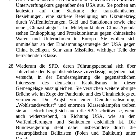
Unterwerfungskurs gegenüber den USA aus. Sie pochen am
lautesten auf eine Stärkung der transatlantischen
Beziehungen, eine stärkere Beteiligung am Ukrainekrieg
durch Waffenlieferungen, Geld und Sanktionen sowie eine
neue „Chinastrategie“. Im Mittelpunkt ihrer China-Agenda
stehen Entkopplung und Protektionismus gegen chinesische
Waren und Unternehmen in Europa. Sie wollen sich
unmittelbar an der Eindämmungsstrategie der USA gegen
China beteiligen. Sehr zum Missfallen wichtiger Teile der
herrschenden Klasse.
Wiederum die SPD, deren Führungspersonal sich über
Jahrzehnte der Kapitalistenklasse zuverlässig angedient hat,
versucht, in der Bundesregierung die gegensätzlichen
Interessen des deutschen Kapitalismus in dieser
Gemengelage auszugleichen. Sie versuchen weitere abrupte
Brüche wie im Zuge der Pandemie und des Ukrainekriegs zu
vermeiden. Die Angst vor einer Deindustrialisierung,
„Wohlstandsverlust“ und enormen Klassenkämpfen treiben
sie an. Jedoch beugt sich auch die SPD schrittweise, wenn
auch widerstrebend, in Richtung USA, wie an den
Waffenlieferungen und Sanktionen ersichtlich ist. Die
Bundesregierung steht dabei insbesondere durch die
osteuropäischen Bellizisten (Polen und Baltikum) unter
Druck.