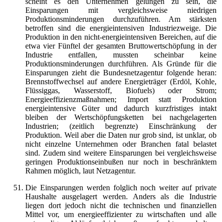
scheint es den Unternehmen gelungen zu sein, die
Einsparungen mit vergleichsweise niedrigen
Produktionsminderungen durchzuführen. Am stärksten
betroffen sind die energieintensiven Industriezweige. Die
Produktion in den nicht-energieintensiven Bereichen, auf die
etwa vier Fünftel der gesamten Bruttowertschöpfung in der
Industrie entfallen, mussten scheinbar keine
Produktionsminderungen durchführen. Als Gründe für die
Einsparungen zieht die Bundesnetzagentur folgende heran:
Brennstoffwechsel auf andere Energieträger (Erdöl, Kohle,
Flüssiggas, Wasserstoff, Biofuels) oder Strom;
Energieeffizienzmaßnahmen; Import statt Produktion
energieintensive Güter und dadurch kurzfristiges intakt
bleiben der Wertschöpfungsketten bei nachgelagerten
Industrien; (zeitlich begrenzte) Einschränkung der
Produktion. Weil aber die Daten nur grob sind, ist unklar, ob
nicht einzelne Unternehmen oder Branchen fatal belastet
sind. Zudem sind weitere Einsparungen bei vergleichsweise
geringen Produktionseinbußen nur noch in beschränktem
Rahmen möglich, laut Netzagentur.
Die Einsparungen werden folglich noch weiter auf private
Haushalte ausgelagert werden. Anders als die Industrie
liegen dort jedoch nicht die technischen und finanziellen
Mittel vor, um energieeffizienter zu wirtschaften und alle