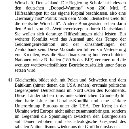
Wirtschaft, Deutschland. Die Regierung Scholz hat indessen
den deutschen „Doppel-Wumms“ von 200 Mrd. €
Hilfszahlungen für das eigene Kapital beschlossen, also eine
„Germany first“ Politik nach dem Motto „deutsches Geld für
die deutsche Wirtschaft“. Andere Bourgeoisien sehen darin
den Bruch von EU-Wettbewerbsregeln durch Deutschland.
Sie wollen sich derartige Hilfszahlungen nicht leisten. Ein
weiterer Konflikt wird das Ausmaß und das Tempo der
Geldmengenreduktion und der Zinsanhebungen der
Zentralbank sein. Diese Maßnahmen führen zur Verteuerung
von Krediten, was die Staatsfinanzierung hochverschuldeter
Nationen wie z.B. Italien (180 % des BIP) verteuert und die
weniger wettbewerbsfähigen Betriebe zusätzlich unter Stress
setzen wird.
Gleichzeitig bildet sich mit Polen und Schweden und dem
Baltikum (hinter denen die USA stehen) erstmals politische
Gegenspieler Deutschlands im Nord-Osten des Kontinents.
Diese Länder stehen (aus unterschiedlichen Gründen!) für
eine harte Linie im Ukraine-Konflikt und eine stärkere
Unterordnung Europas unter die USA. Der Krieg in der
Ukraine wird Europa nicht näher zusammenbringen, sondern
im Gegenteil die Spannungen zwischen den Bourgeoisien
auf Dauer erhöhen und das ideologische Gespenst des
rabiaten Nationalismus wieder aus der Gruft herauslassen.