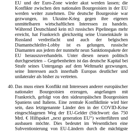
EU und der Euro-Zone wieder akut werden lassen; die
Konflikte zwischen den nationalen Bourgeoisien in der EU
werden weiter zunehmen. Die deutsche Bourgeoisie war
gezwungen, im Ukraine-Krieg gegen ihre eigenen
unmittelbaren wirtschaftlichen Interessen zu handeln.
Während Deutschland kein m3 russisches Pipelinegas mehr
erreicht, hat Frankreich gleichzeitig seine Uraneinkäufe in
Russland verdreifacht und auch der belgischen
Diamantschleifer-Lobby ist es gelungen, russische
Diamanten aus jedem der nunmehr neun Sanktionspakete der
EU herauszuverhandeln. Unter diesen neuen politisch
durchgesetzten – Gegebenheiten ist das deutsche Kapital bei
Strafe seines Untergangs auf dem Weltmarkt gezwungen,
seine Interessen auch innerhalb Europas deutlicher und
unilateraler als bisher zu vertreten.
Das muss einen Konflikt mit Interessen anderer europäischer
nationaler Bourgeoisien erzeugen, angefangen mit
Frankreich, gefolgt von den südeuropäischen Bourgeoisien
Spaniens und Italiens. Eine zentrale Konfliktlinie wird hier
sein, dass letztgenannte Länder den in der COVID-Krise
eingeschlagenen Weg der EU-Gelder (Stichwort: das 750
Mrd. € Hilfspaket „next generation EU“) weiterführen und
ausbauen möchte. Dies bedeutet im Wesentlichen eine
Subventionierung von EU-Ländern durch die mächtigste