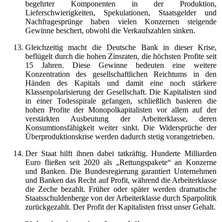
begehrter Komponenten in der Produktion,
Lieferschwierigkeiten, Spekulationen, Staatsgelder und
Nachfragesprünge haben vielen Konzernen steigende
Gewinne beschert, obwohl die Verkaufszahlen sinken.
Gleichzeitig macht die Deutsche Bank in dieser Krise,
beflügelt durch die hohen Zinsraten, die höchsten Profite seit
15 Jahren. Diese Gewinne bedeuten eine weitere
Konzentration des gesellschaftlichen Reichtums in den
Händen des Kapitals und damit eine noch stärkere
Klassenpolarisierung der Gesellschaft. Die Kapitalisten sind
in einer Todesspirale gefangen, schließlich basieren die
hohen Profite der Monopolkapitalisten vor allem auf der
verstärkten Ausbeutung der Arbeiterklasse, deren
Konsumtionsfähigkeit weiter sinkt. Die Widersprüche der
Überproduktionskrise werden dadurch stetig vorangetrieben.
Der Staat hilft ihnen dabei tatkräftig. Hunderte Milliarden
Euro fließen seit 2020 als „Rettungspakete“ an Konzerne
und Banken. Die Bundesregierung garantiert Unternehmen
und Banken das Recht auf Profit, während die Arbeiterklasse
die Zeche bezahlt. Früher oder später werden dramatische
Staatsschuldenberge von der Arbeiterklasse durch Sparpolitik
zurückgezahlt. Der Profit der Kapitalisten frisst unser Gehalt.