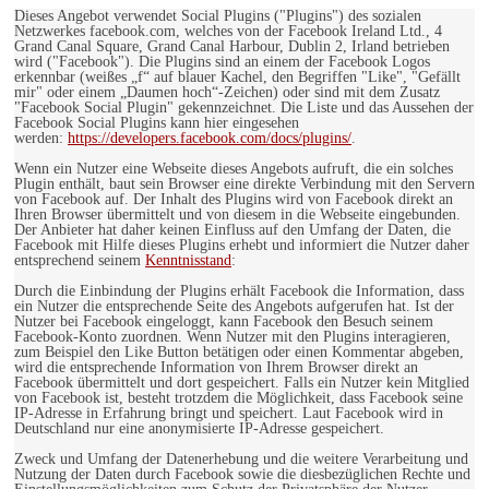
Dieses Angebot verwendet Social Plugins ("Plugins") des sozialen
Netzwerkes facebook.com, welches von der Facebook Ireland Ltd., 4
Grand Canal Square, Grand Canal Harbour, Dublin 2, Irland betrieben
wird ("Facebook"). Die Plugins sind an einem der Facebook Logos
erkennbar (weißes „f“ auf blauer Kachel, den Begriffen "Like", "Gefällt
mir" oder einem „Daumen hoch“-Zeichen) oder sind mit dem Zusatz
"Facebook Social Plugin" gekennzeichnet. Die Liste und das Aussehen der
Facebook Social Plugins kann hier eingesehen
werden:
https://developers.facebook.com/docs/plugins/
.
Wenn ein Nutzer eine Webseite dieses Angebots aufruft, die ein solches
Plugin enthält, baut sein Browser eine direkte Verbindung mit den Servern
von Facebook auf. Der Inhalt des Plugins wird von Facebook direkt an
Ihren Browser übermittelt und von diesem in die Webseite eingebunden.
Der Anbieter hat daher keinen Einfluss auf den Umfang der Daten, die
Facebook mit Hilfe dieses Plugins erhebt und informiert die Nutzer daher
entsprechend seinem
Kenntnisstand
:
Durch die Einbindung der Plugins erhält Facebook die Information, dass
ein Nutzer die entsprechende Seite des Angebots aufgerufen hat. Ist der
Nutzer bei Facebook eingeloggt, kann Facebook den Besuch seinem
Facebook-Konto zuordnen. Wenn Nutzer mit den Plugins interagieren,
zum Beispiel den Like Button betätigen oder einen Kommentar abgeben,
wird die entsprechende Information von Ihrem Browser direkt an
Facebook übermittelt und dort gespeichert. Falls ein Nutzer kein Mitglied
von Facebook ist, besteht trotzdem die Möglichkeit, dass Facebook seine
IP-Adresse in Erfahrung bringt und speichert. Laut Facebook wird in
Deutschland nur eine anonymisierte IP-Adresse gespeichert.
Zweck und Umfang der Datenerhebung und die weitere Verarbeitung und
Nutzung der Daten durch Facebook sowie die diesbezüglichen Rechte und