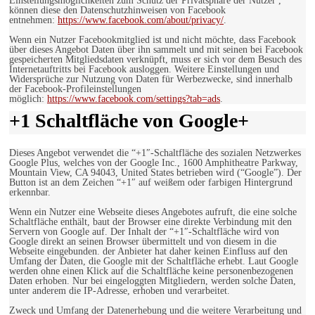
Einstellungsmöglichkeiten zum Schutz der Privatsphäre der Nutzer ,
können diese den Datenschutzhinweisen von Facebook
entnehmen:
https://www.facebook.com/about/privacy/
.
Wenn ein Nutzer Facebookmitglied ist und nicht möchte, dass Facebook
über dieses Angebot Daten über ihn sammelt und mit seinen bei Facebook
gespeicherten Mitgliedsdaten verknüpft, muss er sich vor dem Besuch des
Internetauftritts bei Facebook ausloggen. Weitere Einstellungen und
Widersprüche zur Nutzung von Daten für Werbezwecke, sind innerhalb
der Facebook-Profileinstellungen
möglich:
https://www.facebook.com/settings?tab=ads
.
+1 Schaltfläche von Google+
Dieses Angebot verwendet die “+1″-Schaltfläche des sozialen Netzwerkes
Google Plus, welches von der Google Inc., 1600 Amphitheatre Parkway,
Mountain View, CA 94043, United States betrieben wird (“Google”). Der
Button ist an dem Zeichen “+1″ auf weißem oder farbigen Hintergrund
erkennbar.
Wenn ein Nutzer eine Webseite dieses Angebotes aufruft, die eine solche
Schaltfläche enthält, baut der Browser eine direkte Verbindung mit den
Servern von Google auf. Der Inhalt der “+1″-Schaltfläche wird von
Google direkt an seinen Browser übermittelt und von diesem in die
Webseite eingebunden. der Anbieter hat daher keinen Einfluss auf den
Umfang der Daten, die Google mit der Schaltfläche erhebt. Laut Google
werden ohne einen Klick auf die Schaltfläche keine personenbezogenen
Daten erhoben. Nur bei eingeloggten Mitgliedern, werden solche Daten,
unter anderem die IP-Adresse, erhoben und verarbeitet.
Zweck und Umfang der Datenerhebung und die weitere Verarbeitung und