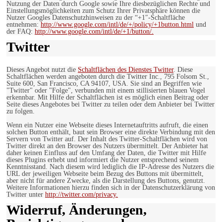
Nutzung der Daten durch Google sowie Ihre diesbezüglichen Rechte und
Einstellungsmöglichkeiten zum Schutz Ihrer Privatsphäre können die
Nutzer Googles Datenschutzhinweisen zu der “+1″-Schaltfläche
entnehmen:
http://www.google.com/intl/de/+/policy/+1button.html
und
der FAQ:
http://www.google.com/intl/de/+1/button/.
Twitter
Dieses Angebot nutzt die
Schaltflächen des Dienstes Twitter
. Diese
Schaltflächen werden angeboten durch die Twitter Inc., 795 Folsom St.,
Suite 600, San Francisco, CA 94107, USA. Sie sind an Begriffen wie
"Twitter" oder "Folge", verbunden mit einem stillisierten blauen Vogel
erkennbar. Mit Hilfe der Schaltflächen ist es möglich einen Beitrag oder
Seite dieses Angebotes bei Twitter zu teilen oder dem Anbieter bei Twitter
zu folgen.
Wenn ein Nutzer eine Webseite dieses Internetauftritts aufruft, die einen
solchen Button enthält, baut sein Browser eine direkte Verbindung mit den
Servern von Twitter auf. Der Inhalt des Twitter-Schaltflächen wird von
Twitter direkt an den Browser des Nutzers übermittelt. Der Anbieter hat
daher keinen Einfluss auf den Umfang der Daten, die Twitter mit Hilfe
dieses Plugins erhebt und informiert die Nutzer entsprechend seinem
Kenntnisstand. Nach diesem wird lediglich die IP-Adresse des Nutzers die
URL der jeweiligen Webseite beim Bezug des Buttons mit übermittelt,
aber nicht für andere Zwecke, als die Darstellung des Buttons, genutzt.
Weitere Informationen hierzu finden sich in der Datenschutzerklärung von
Twitter unter
http://twitter.com/privacy.
Widerruf, Änderungen,