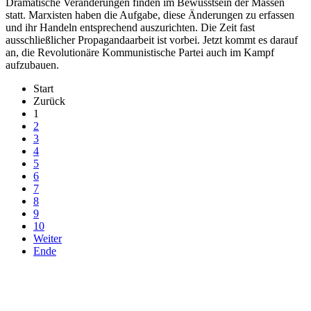
Dramatische Veränderungen finden im Bewusstsein der Massen
statt. Marxisten haben die Aufgabe, diese Änderungen zu erfassen
und ihr Handeln entsprechend auszurichten. Die Zeit fast
ausschließlicher Propagandaarbeit ist vorbei. Jetzt kommt es darauf
an, die Revolutionäre Kommunistische Partei auch im Kampf
aufzubauen.
Start
Zurück
1
2
3
4
5
6
7
8
9
10
Weiter
Ende
derfunke.de verwendet Cookies!
Hiermit stimmen Sie der weiteren Nutzung unserer Seite und der