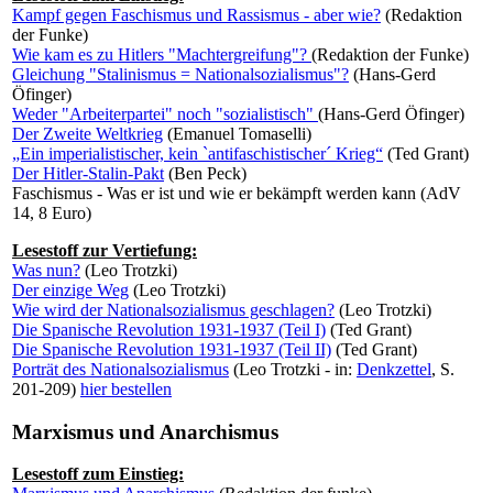
Kampf gegen Faschismus und Rassismus - aber wie?
(Redaktion
der Funke)
Wie kam es zu Hitlers "Machtergreifung"?
(Redaktion der Funke)
Gleichung "Stalinismus = Nationalsozialismus"?
(Hans-Gerd
Öfinger)
Weder "Arbeiterpartei" noch "sozialistisch"
(Hans-Gerd Öfinger)
Der Zweite Weltkrieg
(Emanuel Tomaselli)
„Ein imperialistischer, kein `antifaschistischer´ Krieg“
(Ted Grant)
Der Hitler-Stalin-Pakt
(Ben Peck)
Faschismus - Was er ist und wie er bekämpft werden kann (AdV
14, 8 Euro)
Lesestoff zur Vertiefung:
Was nun?
(Leo Trotzki)
Der einzige Weg
(Leo Trotzki)
Wie wird der Nationalsozialismus geschlagen?
(Leo Trotzki)
Die Spanische Revolution 1931-1937 (Teil I)
(Ted Grant)
Die Spanische Revolution 1931-1937 (Teil II)
(Ted Grant)
Porträt des Nationalsozialismus
(Leo Trotzki - in:
Denkzettel
, S.
201-209)
hier bestellen
Marxismus und Anarchismus
Lesestoff zum Einstieg: