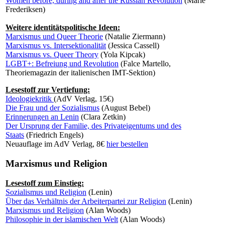
Women before, during and after the Russian Revolution
(Marie
Frederiksen)
Weitere identitätspolitische Ideen:
Marxismus und Queer Theorie
(Natalie Ziermann)
Marxismus vs. Intersektionalität
(Jessica Cassell)
Marxismus vs. Queer Theory
(Yola Kipcak)
LGBT+: Befreiung und Revolution
(Falce Martello,
Theoriemagazin der italienischen IMT-Sektion)
Lesestoff zur Vertiefung:
Ideologiekritik
(AdV Verlag, 15€)
Die Frau und der Sozialismus
(August Bebel)
Erinnerungen an Lenin
(Clara Zetkin)
Der Ursprung der Familie, des Privateigentums und des
Staats
(Friedrich Engels)
Neuauflage im AdV Verlag, 8€
hier bestellen
Marxismus und Religion
Lesestoff zum Einstieg:
Sozialismus und Religion
(Lenin)
Über das Verhältnis der Arbeiterpartei zur Religion
(Lenin)
Marxismus und Religion
(Alan Woods)
Philosophie in der islamischen Welt
(Alan Woods)