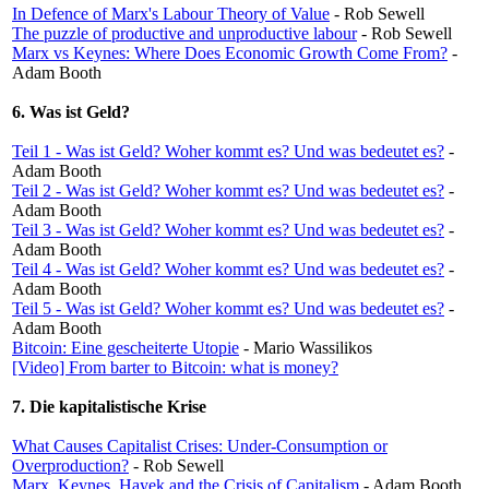
In Defence of Marx's Labour Theory of Value
- Rob Sewell
The puzzle of productive and unproductive labour
- Rob Sewell
Marx vs Keynes: Where Does Economic Growth Come From?
-
Adam Booth
6. Was ist Geld?
Teil 1 - Was ist Geld? Woher kommt es? Und was bedeutet es?
-
Adam Booth
Teil 2 - Was ist Geld? Woher kommt es? Und was bedeutet es?
-
Adam Booth
Teil 3 - Was ist Geld? Woher kommt es? Und was bedeutet es?
-
Adam Booth
Teil 4 - Was ist Geld? Woher kommt es? Und was bedeutet es?
-
Adam Booth
Teil 5 - Was ist Geld? Woher kommt es? Und was bedeutet es?
-
Adam Booth
Bitcoin: Eine gescheiterte Utopie
- Mario Wassilikos
[Video] From barter to Bitcoin: what is money?
7. Die kapitalistische Krise
What Causes Capitalist Crises: Under-Consumption or
Overproduction?
- Rob Sewell
Marx, Keynes, Hayek and the Crisis of Capitalism
- Adam Booth