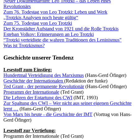
Neuer Dokumentarfilm: Leo Trotzki – das Leben eines
Revolutionärs
Zum 76. Todestag von Leo Trotzki: Leben und Werk
„Trotzkis Analysen noch heute gültig“
Zum 75. Todestag von Leo Trotzki
Der Kronstädter Aufstand von 1921 und die Rolle Trotzkis
Esteban Volkov: Erinnerungen an Leo Trotzki
“Trotzki verteidigte die wahren Traditionen des Leninismus"
Was ist Trotzkismus?
Geschichte unserer Tendenz
Lesestoff zum Einstieg:
Hundertmal Verteidigung des Marxismus
(Hans-Gerd Öfinger)
Geschichte der Internationalen
(Redaktion der funke)
Ted Grant - der permanente Revolutionär
(Hans-Gerd Öfinger)
Programm der Internationale
(Ted Grant)
Die Lehren der Entartung des CWI
(IMT, 1993)
Zur Spaltung des CWI – Wer nicht aus seiner eigenen Geschichte
lernt …
(Hans-Gerd Öfinger)
Von Marx bis heute - die Geschichte der IMT
(Vortrag von Hans-
Gerd Öfinger)
Lesestoff zur Vertiefung:
Programm der Internationale (Ted Grant)