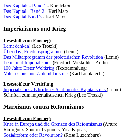
Das Kapitals - Band 1
- Karl Marx
Das Kapital - Band 2
- Karl Marx
Das Kapital Band 3
- Karl Marx
Imperialismus und Krieg
Lesestoff zum Einstieg:
Lernt denken!
(Leo Trotzki)
Über das „Friedensprogramm“
(Lenin)
Das Militärprogramm der proletarischen Revolution
(Lenin)
Lenin und Imperialismus
(Friedrich Voßkühler) Audio
100 Jahre Erster Weltkrieg
(Textsammlung)
Militarismus und Antimilitarismus
(Karl Liebknecht)
Lesestoff zur Vertiefung:
Imperialismus als höchstes Stadium des Kapitalismus
(Lenin)
Schriften zum imperialistischen Krieg (Leo Trotzki)
Marxismus contra Reformismus
Lesestoff zum Einstieg:
Krise in Europa und die Grenzen des Reformismus
(Arturo
Rodríguez, Sandro Tsipouras, Yola Kipcak)
Sozialreform oder Revolution?
(Rosa Luxemburg)