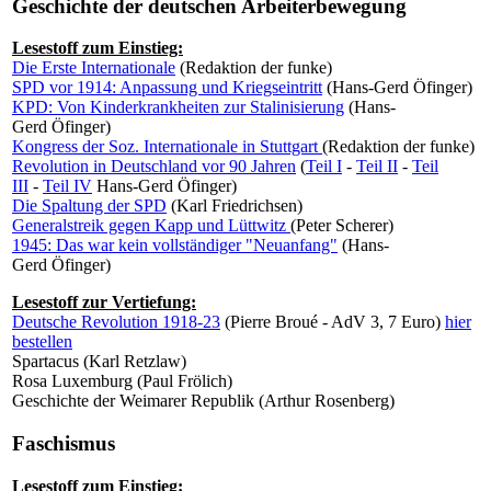
Geschichte der deutschen Arbeiterbewegung
Lesestoff zum Einstieg:
Die Erste Internationale
(Redaktion der funke)
SPD vor 1914: Anpassung und Kriegseintritt
(Hans-Gerd Öfinger)
KPD: Von Kinderkrankheiten zur Stalinisierung
(Hans-
Gerd Öfinger)
Kongress der Soz. Internationale in Stuttgart
(Redaktion der funke)
Revolution in Deutschland vor 90 Jahren
(
Teil I
-
Teil II
-
Teil
III
-
Teil IV
Hans-Gerd Öfinger)
Die Spaltung der SPD
(Karl Friedrichsen)
Generalstreik gegen Kapp und Lüttwitz
(Peter Scherer)
1945: Das war kein vollständiger "Neuanfang"
(Hans-
Gerd Öfinger)
Lesestoff zur Vertiefung:
Deutsche Revolution 1918-23
(Pierre Broué - AdV 3, 7 Euro)
hier
bestellen
Spartacus (Karl Retzlaw)
Rosa Luxemburg (Paul Frölich)
Geschichte der Weimarer Republik (Arthur Rosenberg)
Faschismus
Lesestoff zum Einstieg: