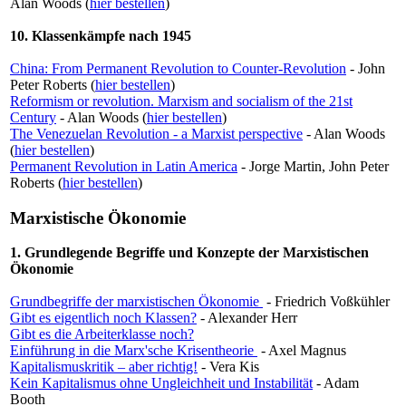
Alan Woods (
hier bestellen
)
10. Klassenkämpfe nach 1945
China: From Permanent Revolution to Counter-Revolution
- John
Peter Roberts (
hier bestellen
)
Reformism or revolution. Marxism and socialism of the 21st
Century
- Alan Woods (
hier bestellen
)
The Venezuelan Revolution - a Marxist perspective
- Alan Woods
(
hier bestellen
)
Permanent Revolution in Latin America
- Jorge Martin, John Peter
Roberts (
hier bestellen
)
Marxistische Ökonomie
1. Grundlegende Begriffe und Konzepte der Marxistischen
Ökonomie
Grundbegriffe der marxistischen Ökonomie
- Friedrich Voßkühler
Gibt es eigentlich noch Klassen?
- Alexander Herr
Gibt es die Arbeiterklasse noch?
Einführung in die Marx'sche Krisentheorie
- Axel Magnus
Kapitalismuskritik – aber richtig!
- Vera Kis
Kein Kapitalismus ohne Ungleichheit und Instabilität
- Adam
Booth