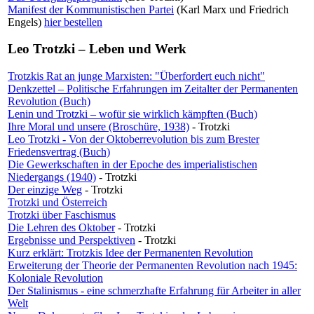
Manifest der Kommunistischen Partei
(Karl Marx und Friedrich
Engels)
hier bestellen
Leo Trotzki – Leben und Werk
Trotzkis Rat an junge Marxisten: "Überfordert euch nicht"
Denkzettel – Politische Erfahrungen im Zeitalter der Permanenten
Revolution (Buch)
Lenin und Trotzki – wofür sie wirklich kämpften (Buch)
Ihre Moral und unsere (Broschüre, 1938)
- Trotzki
Leo Trotzki - Von der Oktoberrevolution bis zum Brester
Friedensvertrag (Buch)
Die Gewerkschaften in der Epoche des imperialistischen
Niedergangs (1940)
- Trotzki
Der einzige Weg
- Trotzki
Trotzki und Österreich
Trotzki über Faschismus
Die Lehren des Oktober
- Trotzki
Ergebnisse und Perspektiven
- Trotzki
Kurz erklärt: Trotzkis Idee der Permanenten Revolution
Erweiterung der Theorie der Permanenten Revolution nach 1945:
Koloniale Revolution
Der Stalinismus - eine schmerzhafte Erfahrung für Arbeiter in aller
Welt