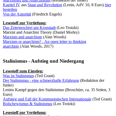
Marxismus und Anarchismus
(Redaktion der funke)
Kapitel IV
aus
Staat und Revolution
(Lenin, AdV 10, 8 Euro)
hier
bestellen
Von der Autorität
(Friedrich Engels)
Lesestoff zur Vertiefung:
Das Zetergeschrei um Kronstadt
(Leo Trotzki)
Marxist and Anarchist Theory
(Daniel Morley)
Marxism and anarchism
(Alan Woods)
Marxism or anarchism? - An open letter to thinking
anarchists
(Alan Woods, 2017)
Stalinismus - Aufstieg und Niedergang
Lesestoff zum Einstieg:
Was ist Stalinismus
(Ted Grant)
Der Stalinismus - eine schmerzhafte Erfahrung
(Redaktion der
funke)
Lenins Kampf gegen den Stalinismus (Broschüre, ca. 35 Seiten, 3
Euro)
Aufstieg und Fall der Kommunistischen Internationale
(Ted Grant)
Bolschewismus & Stalinismus
(Leo Trotzki)
Lesestoff zur Vertiefung: