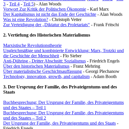
3
-
Teil 4
-
Teil 5
) - Alan Woods
Vorwort Zur Kritik der Politischen Ökonomie
- Karl Marx
Der Kapitalismus ist nicht das Ende der Geschichte
- Alan Woods
Was ist eine Revolution?
- Christoph Vetter
Zur Verteidigung der „Diktatur des Proletariats“
- Frank Fritschi
2. Vertiefung des Historischen Materialismus
Marxistische Revolutionstheorie
Ungleichmäßige und kombinierte Entwicklung: Marx, Trotzki und
die Geschichte der Menschheit
- Flo Sieber
Anti-Dühring - Dritter Abschnitt: Sozialismus
- Friedrich Engels
Über den historischen Materialismus
- Franz Mehring
Über materialistische Geschichtsauffassung
- Georgi Plechanow
Technology, innovation, growth, and capitalism
- Adam Booth
3.
Der Ursprung der Familie, des Privateigentums und des
Staats
Buchbesprechung: Der Ursprung der Familie, des Privateigentums
und des Staates – Teil 1
Buchbesprechung: Der Ursprung der Familie, des Privateigentums
und des Staates – Teil 2
Der Ursprung der Familie, des Privateigentums und des Staats
-
Friedrich Engels