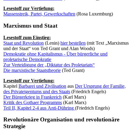
Lesestoff zur Vertiefung:
Massenstreik, Partei, Gewerkschaften
(Rosa Luxemburg)
Marxismus und Staat
Lesestoff zum Einstieg:
Staat und Revolution
(Lenin)
hier bestellen
(mit Text „Marxismus
und der Staat“ von Ted Grant und Alan Woods)
Demokratie ohne Kapitalismus - Über bürgerliche und
proletarische Demokratie
Zur Verteidigung der „Diktatur des Proletariats“
Die marxistische Staatstheorie
(Ted Grant)
Lesestoff zur Vertiefung:
Kapitel
Barbarei und Zivilisation
aus
Der Ursprung der Familie,
des Privateigentums und des Staats
(Friedrich Engels)
Der Bürgerkrieg in Frankreich
(Karl Marx)
Kritik des Gothaer Programms
(Karl Marx)
Teil II, Kapitel 2-4 aus Anti-Dühring
(Friedrich Engels)
Revolutionäre Organisation und revolutionäre
Strategie