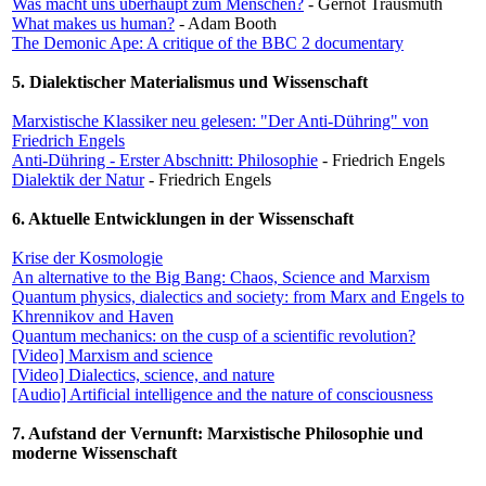
Was macht uns überhaupt zum Menschen?
- Gernot Trausmuth
What makes us human?
- Adam Booth
The Demonic Ape: A critique of the BBC 2 documentary
5. Dialektischer Materialismus und Wissenschaft
Marxistische Klassiker neu gelesen: "Der Anti-Dühring" von
Friedrich Engels
Anti-Dühring - Erster Abschnitt: Philosophie
- Friedrich Engels
Dialektik der Natur
- Friedrich Engels
6. Aktuelle Entwicklungen in der Wissenschaft
Krise der Kosmologie
An alternative to the Big Bang:
Chaos, Science and Marxism
Quantum physics, dialectics and society: from Marx and Engels to
Khrennikov and Haven
Quantum mechanics: on the cusp of a scientific revolution?
[Video] Marxism and science
[Video] Dialectics, science, and nature
[Audio] Artificial intelligence and the nature of consciousness
7. Aufstand der Vernunft: Marxistische Philosophie und
moderne Wissenschaft