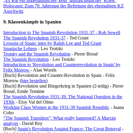
„Es war ein imperialistischer, kein `antifaschistischer´ Krieg“
Holocaust: Zum 70. Jahrestag der Befreiung des ehemaligen KZ
Auschwitz
9. Klassenkämpfe in Spanien
Introduction to The Spanish Revolution 1931-37 - Rob Sewell
The Spanish Revolution 1931-37
- Ted Grant
Lessons of Spain: intro by Ralph Lee and Ted Grant
Spanische Lehren
- Leo Trotzki
Trotsky and the Spanish Revolution
- Pierre Broué
The Spanish Revolution
- Leo Trotzki
Introduction to 'Revolution and Counterrevolution in Spain' by
Felix Morrow
- Alan Woods
[Buch] Revolution and Counter-Revolution in Spain - Felix
Morrow (
hier bestellen
)
[Buch] Revolution und Bürgerkrieg in Spanien (2-teilig) - Pierre
Broué, Emile Temime
The Spanish Revolution 1931-39: The National Question in the
1930s
- Eloy Val del Olmo
Working Class Women in the 1931-39 Spanish Republic
- Juana
Cobo
“
The Spanish Transition”: What really happened? A Marxist
analysis
- David Rey
[Buch]
Spain's Revolution Against Franco: The Great Betrayal
-