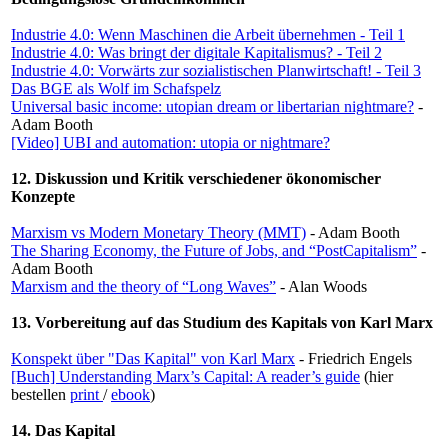
Industrie 4.0: Wenn Maschinen die Arbeit übernehmen - Teil 1
Industrie 4.0: Was bringt der digitale Kapitalismus? - Teil 2
Industrie 4.0: Vorwärts zur sozialistischen Planwirtschaft! - Teil 3
Das BGE als Wolf im Schafspelz
Universal basic income: utopian dream or libertarian nightmare?
-
Adam Booth
[Video] UBI and automation: utopia or nightmare?
12. Diskussion und Kritik verschiedener ökonomischer
Konzepte
Marxism vs Modern Monetary Theory (MMT)
- Adam Booth
The Sharing Economy, the Future of Jobs, and “PostCapitalism”
-
Adam Booth
Marxism and the theory of “Long Waves”
- Alan Woods
13. Vorbereitung auf das Studium des Kapitals von Karl Marx
Konspekt über "Das Kapital" von Karl Marx
- Friedrich Engels
[Buch] Understanding Marx’s Capital: A reader’s guide
(hier
bestellen
print
/
ebook
)
14. Das Kapital