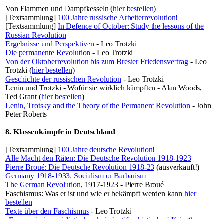
Von Flammen und Dampfkesseln (
hier bestellen
)
[Textsammlung]
100 Jahre russische Arbeiterrevolution!
[Textsammlung]
In Defence of October: Study the lessons of the
Russian Revolution
Ergebnisse und Perspektiven
- Leo Trotzki
Die permanente Revolution
- Leo Trotzki
Von der Oktoberrevolution bis zum Brester Friedensvertrag
- Leo
Trotzki (
hier bestellen
)
Geschichte der russischen Revolution
- Leo Trotzki
Lenin und Trotzki - Wofür sie wirklich kämpften - Alan Woods,
Ted Grant (
hier bestellen
)
Lenin, Trotsky and the Theory of the Permanent Revolution
- John
Peter Roberts
8. Klassenkämpfe in Deutschland
[Textsammlung]
100 Jahre deutsche Revolution!
Alle Macht den Räten: Die Deutsche Revolution 1918-1923
Pierre Broué: Die Deutsche Revolution 1918-23
(ausverkauft!)
Germany 1918-1933: Socialism or Barbarism
The German Revolution
, 1917-1923 - Pierre Broué
Faschismus: Was er ist und wie er bekämpft werden kann
hier
bestellen
Texte über den Faschismus
- Leo Trotzki