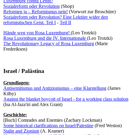
Luxemburg contra Lenin?
Sozialreform oder Revolution
(Shop)
Reformen ja – Reformismus nein!
(Vorwort zur Broschüre)
Sozialreform oder Revolution? Eine Lektüre wider den
reformistischen Geist. Teil I
-
Teil II
Hände weg von Rosa Luxemburg!
(Leo Trotzki)
Rosa Luxemburg und die IV. Internationale
(Leo Trotzki)
The Revolutionary Legacy of Rosa Luxemburg
(Marie
Frederiksen)
Israel / Palästina
Grundlagen:
Antisemitismus und Antizionismus – eine Klarstellung
(James
Kilby)
Against the blanket boycott of Israel - for a working class solution
(Isa Al-Jaza'iri and Alex Grant)
Geschichte:
[Buch] Comrades and Enemies (Zachary Lockman)
Some historical clarifications on Israel/Palestine
(Fred Weston)
Stalin and Zionism
(A. Kramer)