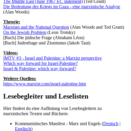
The Middle East (June 1967 EC statement)
(Ted Grant)
Die Bedeutung des Kriegs im Gaza - eine marxistische Analyse
(Alan Woods)
Theorie:
Marxism and the National Question
(Alan Woods and Ted Grant)
On the Jewish Problem
(Leon Trotsky)
[Buch] Die jüdische Frage (Abraham Léon)
[Buch] Judenfrage und Zionismus (Jakob Taut)
Videos:
IMTV #3 - Israel and Palestine: a Marxist perspective
Which way forward for Israel-Palestine?
Israel & Palestine: which way forward?
Weitere Quellen:
https://www.marxist.com/israel-palestine.htm
Lesebegleiter und Leselisten
Hier findest du eine Auflistung von Lesebegleitern zu
marxistischen Texten und Büchern:
Kommunistisches Manifest - Marx und Engels (
Deutsch
|
Englisch
)