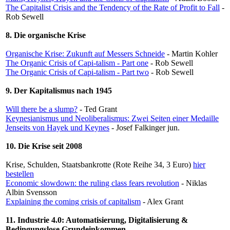
The Capitalist Crisis and the Tendency of the Rate of Profit to Fall
-
Rob Sewell
8. Die organische Krise
Organische Krise: Zukunft auf Messers Schneide
- Martin Kohler
The Organic Crisis of Capi-talism - Part one
- Rob Sewell
The Organic Crisis of Capi-talism - Part two
- Rob Sewell
9. Der Kapitalismus nach 1945
Will there be a slump?
- Ted Grant
Keynesianismus und Neoliberalismus: Zwei Seiten einer Medaille
Jenseits von Hayek und Keynes
- Josef Falkinger jun.
10. Die Krise seit 2008
Krise, Schulden, Staatsbankrotte
(Rote Reihe 34, 3 Euro)
hier
bestellen
Economic slowdown: the ruling class fears revolution
- Niklas
Albin Svensson
Explaining the coming crisis of capitalism
- Alex Grant
11. Industrie 4.0: Automatisierung, Digitalisierung &
Bedingungslose Grundeinkommen