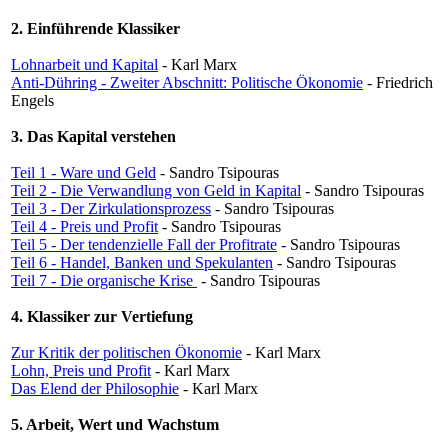
2. Einführende Klassiker
Lohnarbeit und Kapital
- Karl Marx
Anti-Dühring - Zweiter Abschnitt: Politische Ökonomie
- Friedrich
Engels
3. Das Kapital verstehen
Teil 1 - Ware und Geld
- Sandro Tsipouras
Teil 2 - Die Verwandlung von Geld in Kapital
- Sandro Tsipouras
Teil 3 - Der Zirkulationsprozess
- Sandro Tsipouras
Teil 4 - Preis und Profit
- Sandro Tsipouras
Teil 5 - Der tendenzielle Fall der Profitrate
- Sandro Tsipouras
Teil 6 - Handel, Banken und Spekulanten
- Sandro Tsipouras
Teil 7 - Die organische Krise
- Sandro Tsipouras
4. Klassiker zur Vertiefung
Zur Kritik der politischen Ökonomie
- Karl Marx
Lohn, Preis und Profit
- Karl Marx
Das Elend der Philosophie
- Karl Marx
5. Arbeit, Wert und Wachstum