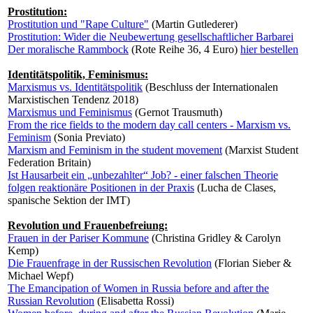
Prostitution:
Prostitution und "Rape Culture"
(Martin Gutlederer)
Prostitution: Wider die Neubewertung gesellschaftlicher Barbarei
Der moralische Rammbock
(Rote Reihe 36, 4 Euro)
hier bestellen
Identitätspolitik, Feminismus:
Marxismus vs. Identitätspolitik
(Beschluss der Internationalen
Marxistischen Tendenz 2018)
Marxismus und Feminismus
(Gernot Trausmuth)
From the rice fields to the modern day call centers - Marxism vs.
Feminism
(Sonia Previato)
Marxism and Feminism in the student movement
(Marxist Student
Federation Britain)
Ist Hausarbeit ein „unbezahlter“ Job? - einer falschen Theorie
folgen reaktionäre Positionen in der Praxis
(Lucha de Clases,
spanische Sektion der IMT)
Revolution und Frauenbefreiung:
Frauen in der Pariser Kommune
(Christina Gridley & Carolyn
Kemp)
Die Frauenfrage in der Russischen Revolution
(Florian Sieber &
Michael Wepf)
The Emancipation of Women in Russia before and after the
Russian Revolution
(Elisabetta Rossi)