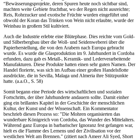
“Bewässerungsprojekte, deren Spuren heute noch sichtbar sind,
machten weite Gebiete fruchtbar, wo der Regen nicht ausreichte;
Reis, Rohrzucker und exotische Früchte wurden eingeführt und
obwohl der Koran das Trinken von Wein nicht erlaubte, wurde der
Weinbau in großem Stil kultiviert.
Auch die Industrie erlebte eine Blütephase. Dies reichte vom Gold-
und Silberbergbau über die Woll- und Seidenweberei über die
Papierherstellung, die von den Arabern nach Europa gebracht
wurde. Es wurde die Glasproduktion im 9. Jahrhundert in Cordoba
erfunden, dazu gab es Metall-, Keramik- und Lederverarbeitende
Manufakturen. Diese Produkte hatten einen sehr guten Namen. Der
Handel florierte, was sich im Aufbau einer großen Handelsflotte
ausdrückte, die in Sevilla, Malaga und Almeria ihre Stützpunkte
hatte. (a.a.O., S. 58)
Somit begann eine Periode des wirtschaftlichen und sozialen
Fortschritts, der über Jahrhunderte andauern sollte. Damit einher
ging ein brillantes Kapitel in der Geschichte der menschlichen
Kultur, der Kunst und der Wissenschaft. Ein Kommentator
beschrieb diesen Prozess so: "Die Mohren organisierten das
wunderbare Königreich von Cordoba, das Wunder des Mittelalters.
Während ganz Europa in barbarischer Ignoranz fest gefangen war,
hielt es die Flamme des Lernens und der Zivilisation vor der
westlichen Welt am Brennen." (zitiert nach Ameer Ali Syed, Short