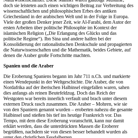
doch sie leisteten auch einen wichtigen Beitrag zur Verbreitung des
wissenschaftlichen und philosophischen Erbes des antiken
Griechenland in der arabischen Welt und in der Folge in Europa.
Viele der großen Denker jener Zeit, wie Al-Farabi, dem Autor der
ersten Arbeiten über politische Philosophie im Kontext der
islamischen Religion („Die Erlangung des Glücks und das
politische Regime“). Ibn Sina und andere halfen bei der
Konsolidierung der rationalistischen Denkschule und propagierten
die Naturwissenschaften und die Mathematik, beides Gebiete, auf
denen die Araber große Fortschritte machten.
Spanien und die Araber
Die Eroberung Spaniens begann im Jahr 711 n.Ch. und markierte
einen Wendepunkt in der Weltgeschichte. Die Araber, die von
Nordafrika auf der iberischen Halbinsel eingefallen waren, sahen
dies anfangs als reinen Beutefeldzug. Doch das Reich der
Westgoten war bereits innerlich verfault und brach unter diesem
externen Druck rasch zusammen. Die Araber – Mohren, wie sie
von den Spaniern genannt wurden – eroberten nahezu die gesamte
Halbinsel und stießen bis tief ins heutige Frankreich vor. Das
Tempo, mit dem diese Eroberung voranschritt, kann nur damit
erklärt werden, dass die unterdrückten Massen die Eroberer
begrüßten, nachdem sie von diesen besser behandelt wurden als
unter den christlichen Feudalherren.