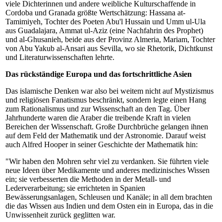
viele Dichterinnen und andere weibliche Kulturschaffende in
Cordoba und Granada größte Wertschätzung: Hassana at-
Tamimiyeh, Tochter des Poeten Abu'l Hussain und Umm ul-Ula
aus Guadalajara, Ammat ul-Aziz (eine Nachfahrin des Prophet)
und al-Ghusanieh, beide aus der Provinz Almeria, Mariam, Tochter
von Abu Yakub al-Ansari aus Sevilla, wo sie Rhetorik, Dichtkunst
und Literaturwissenschaften lehrte.
Das rückständige Europa und das fortschrittliche Asien
Das islamische Denken war also bei weitem nicht auf Mystizismus
und religiösen Fanatismus beschränkt, sondern legte einen Hang
zum Rationalismus und zur Wissenschaft an den Tag. Über
Jahrhunderte waren die Araber die treibende Kraft in vielen
Bereichen der Wissenschaft. Große Durchbrüche gelangen ihnen
auf dem Feld der Mathematik und der Astronomie. Darauf weist
auch Alfred Hooper in seiner Geschichte der Mathematik hin:
"Wir haben den Mohren sehr viel zu verdanken. Sie führten viele
neue Ideen über Medikamente und anderes medizinisches Wissen
ein; sie verbesserten die Methoden in der Metall- und
Lederverarbeitung; sie errichteten in Spanien
Bewässerungsanlagen, Schleusen und Kanäle; in all dem brachten
die das Wissen aus Indien und dem Osten ein in Europa, das in die
Unwissenheit zurück geglitten war.