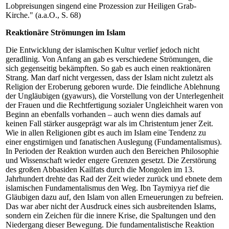
Lobpreisungen singend eine Prozession zur Heiligen Grab-
Kirche." (a.a.O., S. 68)
Reaktionäre Strömungen im Islam
Die Entwicklung der islamischen Kultur verlief jedoch nicht
geradlinig. Von Anfang an gab es verschiedene Strömungen, die
sich gegenseitig bekämpften. So gab es auch einen reaktionären
Strang. Man darf nicht vergessen, dass der Islam nicht zuletzt als
Religion der Eroberung geboren wurde. Die feindliche Ablehnung
der Ungläubigen (gyawurs), die Vorstellung von der Unterlegenheit
der Frauen und die Rechtfertigung sozialer Ungleichheit waren von
Beginn an ebenfalls vorhanden – auch wenn dies damals auf
keinen Fall stärker ausgeprägt war als im Christentum jener Zeit.
Wie in allen Religionen gibt es auch im Islam eine Tendenz zu
einer engstirnigen und fanatischen Auslegung (Fundamentalismus).
In Perioden der Reaktion wurden auch den Bereichen Philosophie
und Wissenschaft wieder engere Grenzen gesetzt. Die Zerstörung
des großen Abbasiden Kailfats durch die Mongolen im 13.
Jahrhundert drehte das Rad der Zeit wieder zurück und ebnete dem
islamischen Fundamentalismus den Weg. Ibn Taymiyya rief die
Gläubigen dazu auf, den Islam von allen Erneuerungen zu befreien.
Das war aber nicht der Ausdruck eines sich ausbreitenden Islams,
sondern ein Zeichen für die innere Krise, die Spaltungen und den
Niedergang dieser Bewegung. Die fundamentalistische Reaktion