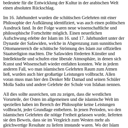
bedeutete für die Entwicklung der Kultur in der arabischen Welt
einen absoluten Rückschlag.
Im 16. Jahrhundert wurden die schiitischen Gelehrten mit einer
Philosophie der Aufklärung identifiziert, was auch einen politischen
Ausdruck fand. In der Folge waren neue wissenschaftliche und
philosophische Fortschritte möglich. Einen neuerlichen
Aufschwung erlebte der Islam im 16. und 17. Jahrhundert unter der
Dynastie der Safawiden, welche in Abgrenzung zum sunnitischen
Ottomanenreich die schiitische Strömung des Islam zur offiziellen
Staatsreligion machten. Die Safawiden förderten Künstler und
Intellektuelle und schufen eine liberale Atmosphäre, in denen sich
Kunst und Wissenschaft wieder entfalten konnten. Wie in jedem
anderen Fall, wo man islamischen Gelehrten Raum zum Atmen
ließ, wurden auch hier großartige Leistungen vollbracht. Allen
voran muss man hier den Denker Mir Damad und seinen Schüler
Molla Sadra und andere Gelehrte der Schule von Isfahan nennen.
All dies sollte ausreichen, um zu zeigen, dass die westlichen
Vorurteile, der Osten im allgemeinen und die islamische Welt im
speziellen haben im Bereich der Philosophie keine Leistungen
vollbracht, jeder Grundlage entbehren. In jenen Perioden, wo den
islamischen Gelehrten die nötige Freiheit gelassen wurde, lieferten
sie den Beweis, dass sie im Vergleich zum Westen mehr als
gleichwertige Resultate zu liefern imstande waren. Wo der Islam