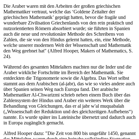
Die Araber waren mit den Arbeiten der großen griechischen
Mathematiker vertraut, welche das ‘Goldene Zeitalter der
griechischen Mathematik’ geprägt hatten, bevor die fragile und
wunderbare Zivilisation Griechenlands von den rein praktisch und
nutzorientierten Römern absorbiert wurde; sie führten in Spanien
auch die neue und revolutionäre Methode des Schreibens von
Zahlen, die sie von den Hindus gelernt hatten, ein, eine Methode,
welche unserer modernen Welt der Wissenschaft und Mathematik
den Weg geebnet hat" (Alfred Hooper, Makers of Mathematics, S.
24).
Während des gesamten Mittelalters machten nur die Inder und die
Araber wirkliche Fortschritte im Bereich der Mathematik. Sie
entdeckten die Trigonomerie sowie die Algebra. Das Wort selbst
stammt aus dem Arabischen (al-jabr), das wie so vieles andere auch
über Spanien seinen Weg nach Europa fand. Der arabische
Mathematiker Al-Chwarizmi schrieb neben einem Buch über das
Zahlensystem der Hindus und Araber ein weiteres Werk über die
Behandlung von Gleichungen, das er al jabr w'al muquabalah
(„Wissenschaft der Reduktion und des gleichzeitigen Aufhebens“)
nannte. Es wurde später ins Lateinische übersetzt und dadurch auch
in Europa zugänglich gemacht.
Alfred Hooper dazu: "Die Zeit von 800 bis ungefähr 1450, genannt
das Mittelalter, waren durch eine beinahe vollständige Stagnation