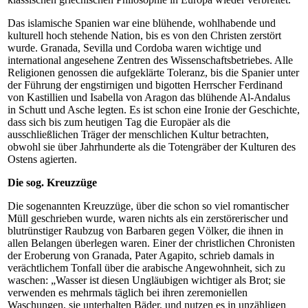
Das islamische Spanien war eine blühende, wohlhabende und
kulturell hoch stehende Nation, bis es von den Christen zerstört
wurde. Granada, Sevilla und Cordoba waren wichtige und
international angesehene Zentren des Wissenschaftsbetriebes. Alle
Religionen genossen die aufgeklärte Toleranz, bis die Spanier unter
der Führung der engstirnigen und bigotten Herrscher Ferdinand
von Kastillien und Isabella von Aragon das blühende Al-Andalus
in Schutt und Asche legten. Es ist schon eine Ironie der Geschichte,
dass sich bis zum heutigen Tag die Europäer als die
ausschließlichen Träger der menschlichen Kultur betrachten,
obwohl sie über Jahrhunderte als die Totengräber der Kulturen des
Ostens agierten.
Die sog. Kreuzzüge
Die sogenannten Kreuzzüge, über die schon so viel romantischer
Müll geschrieben wurde, waren nichts als ein zerstörerischer und
blutrünstiger Raubzug von Barbaren gegen Völker, die ihnen in
allen Belangen überlegen waren. Einer der christlichen Chronisten
der Eroberung von Granada, Pater Agapito, schrieb damals in
verächtlichem Tonfall über die arabische Angewohnheit, sich zu
waschen: „Wasser ist diesen Ungläubigen wichtiger als Brot; sie
verwenden es mehrmals täglich bei ihren zeremoniellen
Waschungen, sie unterhalten Bäder, und nutzen es in unzähligen