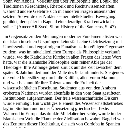
Sohn von Abbais, Vorlesungen über Philosophie und Logik, die
Traditionen (Geschichte), Rhetorik und Rechtswissenschaften,
während andere Gelehrte sich mit anderen Fragen auseinander
setzten. So wurde der Nukleus einer intellektuellen Bewegung
gebildet, der später in Bagdad eine derartige Kraft entwickeln
sollte.“ (Ameer Ali Syed, Short History of the Saracens, S. 47)
Im Gegensatz zu den Meinungen moderner Fundamentalisten war
der Islam in seinen Ursprüngen keinesfalls eine Gleichsetzung mit
Unwissenheit und engstirnigem Fanatismus. Im völligen Gegensatz
zu dem, was im mittelalterlichen Europa als Philosophie verkauft
wurde, wo die Katholische Kirche in allen Fragen das letzte Wort
hatte, war die islamische Philosophie kein reiner Ableger der
Theologie. Ihre Anfänge gehen zurück auf die Zeit zwischen dem
späten 8. Jahrhundert und der Mitte des 9. Jahrhunderts. Sie genoss
die volle Unterstützung durch die Kalifen, allen voran Ma’mun,
und war bekannt für ihre Toleranz und die Freiheit der
wissenschaftlichen Forschung. Studenten aus von den Arabern
eroberten Nationen wurden ebenfalls in den vom Staat gestifteten
Institutionen aufgenommen. Der freie wissenschaftliche Diskurs
wurde ermutigt. Ein wichtiges Element des Wissenschaftsbetriebes
lag im Studium und in der Übersetzung griechischer Texte.
Während in Europa das dunkle Mittelalter herrschte, wurde in der
islamischen Welt die Flamme der Zivilisation bewahrt. Bagdad war
das Zentrum dieser Hochkultur, die sich von Cordoba in Spanien