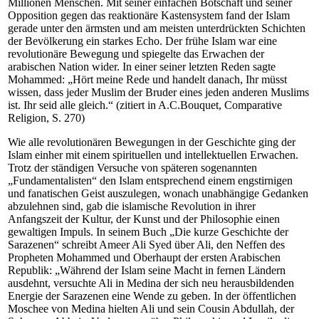
Millionen Menschen. Mit seiner einfachen Botschaft und seiner
Opposition gegen das reaktionäre Kastensystem fand der Islam
gerade unter den ärmsten und am meisten unterdrückten Schichten
der Bevölkerung ein starkes Echo. Der frühe Islam war eine
revolutionäre Bewegung und spiegelte das Erwachen der
arabischen Nation wider. In einer seiner letzten Reden sagte
Mohammed: „Hört meine Rede und handelt danach, Ihr müsst
wissen, dass jeder Muslim der Bruder eines jeden anderen Muslims
ist. Ihr seid alle gleich.“ (zitiert in A.C.Bouquet, Comparative
Religion, S. 270)
Wie alle revolutionären Bewegungen in der Geschichte ging der
Islam einher mit einem spirituellen und intellektuellen Erwachen.
Trotz der ständigen Versuche von späteren sogenannten
„Fundamentalisten“ den Islam entsprechend einem engstirnigen
und fanatischen Geist auszulegen, wonach unabhängige Gedanken
abzulehnen sind, gab die islamische Revolution in ihrer
Anfangszeit der Kultur, der Kunst und der Philosophie einen
gewaltigen Impuls. In seinem Buch „Die kurze Geschichte der
Sarazenen“ schreibt Ameer Ali Syed über Ali, den Neffen des
Propheten Mohammed und Oberhaupt der ersten Arabischen
Republik: „Während der Islam seine Macht in fernen Ländern
ausdehnt, versuchte Ali in Medina der sich neu herausbildenden
Energie der Sarazenen eine Wende zu geben. In der öffentlichen
Moschee von Medina hielten Ali und sein Cousin Abdullah, der