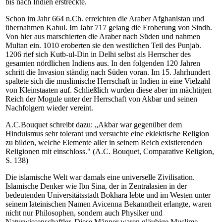
bis nach Indien erstreckte.
Schon im Jahr 664 n.Ch. erreichten die Araber Afghanistan und
übernahmen Kabul. Im Jahr 717 gelang die Eroberung von Sindh.
Von hier aus marschierten die Araber nach Süden und nahmen
Multan ein. 1010 eroberten sie den westlichen Teil des Punjab.
1206 rief sich Kutb-ul-Din in Delhi selbst als Herrscher des
gesamten nördlichen Indiens aus. In den folgenden 120 Jahren
schritt die Invasion ständig nach Süden voran. Im 15. Jahrhundert
spaltete sich die muslimische Herrschaft in Indien in eine Vielzahl
von Kleinstaaten auf. Schließlich wurden diese aber im mächtigen
Reich der Mogule unter der Herrschaft von Akbar und seinen
Nachfolgern wieder vereint.
A.C.Bouquet schreibt dazu: „Akbar war gegenüber dem
Hinduismus sehr tolerant und versuchte eine eklektische Religion
zu bilden, welche Elemente aller in seinem Reich existierenden
Religionen mit einschloss." (A.C. Bouquet, Comparative Religion,
S. 138)
Die islamische Welt war damals eine universelle Zivilisation.
Islamische Denker wie Ibn Sina, der in Zentralasien in der
bedeutenden Universitätsstadt Bokhara lebte und im Westen unter
seinem lateinischen Namen Avicenna Bekanntheit erlangte, waren
nicht nur Philosophen, sondern auch Physiker und
Naturwissenschaftler. Diese Männer waren gläubige Muslime,