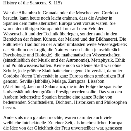
History of the Saracens, S. 115)
Wer die Alhambra in Granada oder die Moschee von Cordoba
besucht, kann heute noch leicht erahnen, dass die Araber in
Spanien dem mittelalterlichen Europa weit voraus waren. Sie
waren dem übrigen Europa nicht nur auf dem Feld der
Wissenschaft und der Technik überlegen, sondern auch in den
Bereichen der feinen Künste, der Malerei und der Bildhauerei. Die
kulturellen Traditionen der Araber umfassten weite Wissensgebiete:
das Studium der Logik, die Naturwissenschaften (einschließlich
Psychologie und Biologie), die mathematischen Wissenschaften
(einschließlich der Musik und der Astronomie), Metaphysik, Ethik
und Politikwissenschaften. Keine noch so kleine Stadt war ohne
Schule, jede größere Stadt hatte eine eigene Universität, darunter
Cordoba (deren Universität in ganz Europa einen großartigen Ruf
genoss), Sevilla (Ishbilia), Malaga, Zaragoza, Lissabon
(Alishbuna), Jaen und Salamanca, die in der Folge die spanische
Universität mit dem größten Prestige werden sollte. Das von den
Arabern beherrschte Spanien brachte eine ganze Reihe von
bedeutenden Schriftstellern, Dichtern, Historikern und Philosophen
hervor.
Anders als man glauben möchte, waren darunter auch viele
weibliche Intellektuelle. Zu einer Zeit, als im christlichen Europa
die Idee von der Gleichheit der Frau unvorstellbar war, genossen