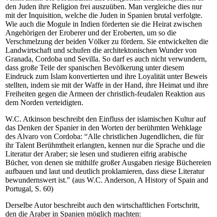
den Juden ihre Religion frei auszuüben. Man vergleiche dies nur
mit der Inquisition, welche die Juden in Spanien brutal verfolgte.
Wie auch die Mogule in Indien förderten sie die Heirat zwischen
Angehörigen der Eroberer und der Eroberten, um so die
Verschmelzung der beiden Völker zu fördern. Sie entwickelten die
Landwirtschaft und schufen die architektonischen Wunder von
Granada, Cordoba und Sevilla. So darf es auch nicht verwundern,
dass große Teile der spanischen Bevölkerung unter diesem
Eindruck zum Islam konvertierten und ihre Loyalität unter Beweis
stellten, indem sie mit der Waffe in der Hand, ihre Heimat und ihre
Freiheiten gegen die Armeen der christlich-feudalen Reaktion aus
dem Norden verteidigten.
W.C. Atkinson beschreibt den Einfluss der islamischen Kultur auf
das Denken der Spanier in den Worten der berühmten Wehklage
des Alvaro von Cordoba: “Alle christlichen Jugendlichen, die für
ihr Talent Berühmtheit erlangten, kennen nur die Sprache und die
Literatur der Araber; sie lesen und studieren eifrig arabische
Bücher, von denen sie mithilfe großer Ausgaben riesige Büchereien
aufbauen und laut und deutlich proklamieren, dass diese Literatur
bewundernswert ist." (aus W.C. Anderson, A History of Spain and
Portugal, S. 60)
Derselbe Autor beschreibt auch den wirtschaftlichen Fortschritt,
den die Araber in Spanien möglich machten: