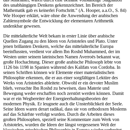
des unabhängigen Denkens gekennzeichnet. Im Bereich der
Mathematik gab es keinerlei Fortschritt." (A. Hooper, a.a.O., S. 84)
Wie Hooper erklärt, wäre ohne die Anwendung der arabischen
Zahlensymbole die Entwicklung der elementaren Arithmetik
undenkbar gewesen.
Die mittelalterliche Welt bekam in erster Linie über arabische
Quellen Zugang zu den Ideen von Aristoteles und Plato. Unter
jenen brillanten Denkern, welche das mittelalterliche Europa
beeinflussten, verdient vor allem Ibn Roshd Muhammed, der im
Westen unter seinem lateinischen Namen Averroës bekannt war,
große Hochachtung. Dieser große arabische Philosoph lebte von
1126 bis 1198 in Spanien während des Kalifats von Cordoba. In
seinen Schriften können wir Elemente einer materialistischen
Philosophie erkennen, die er aus einer sorgfältigen Lektüre des
Werks von Aristoteles ableitete. Obwohl er ein devoter Muslim
blieb, versuchte Ibn Roshd zu beweisen, dass Materie und
Bewegung weder erschaffen noch zerstört werden können. Damit
war er ein Wegbereiter der Energieerhaltungstheorien der
modernen Physik. Er leugnete auch die Unsterblichkeit der Seele.
Seine Ideen waren derart radikal, dass sie von orthodoxen Moslems
auf das Schärfste verfolgt wurden. Durch die Arbeiten dieses
großen Philosophen, speziell seine Kommentare zum Werk von
Aristoteles, wurden die Ideen der längst vergessenen Welt der
klassischen griechischen Philosophie in Europa wieder verbreitet.