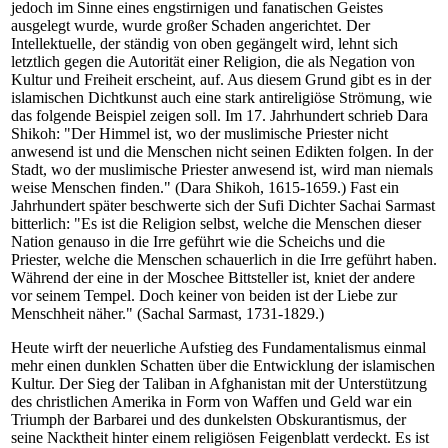
jedoch im Sinne eines engstirnigen und fanatischen Geistes
ausgelegt wurde, wurde großer Schaden angerichtet. Der
Intellektuelle, der ständig von oben gegängelt wird, lehnt sich
letztlich gegen die Autorität einer Religion, die als Negation von
Kultur und Freiheit erscheint, auf. Aus diesem Grund gibt es in der
islamischen Dichtkunst auch eine stark antireligiöse Strömung, wie
das folgende Beispiel zeigen soll. Im 17. Jahrhundert schrieb Dara
Shikoh: "Der Himmel ist, wo der muslimische Priester nicht
anwesend ist und die Menschen nicht seinen Edikten folgen. In der
Stadt, wo der muslimische Priester anwesend ist, wird man niemals
weise Menschen finden." (Dara Shikoh, 1615-1659.) Fast ein
Jahrhundert später beschwerte sich der Sufi Dichter Sachai Sarmast
bitterlich: "Es ist die Religion selbst, welche die Menschen dieser
Nation genauso in die Irre geführt wie die Scheichs und die
Priester, welche die Menschen schauerlich in die Irre geführt haben.
Während der eine in der Moschee Bittsteller ist, kniet der andere
vor seinem Tempel. Doch keiner von beiden ist der Liebe zur
Menschheit näher." (Sachal Sarmast, 1731-1829.)
Heute wirft der neuerliche Aufstieg des Fundamentalismus einmal
mehr einen dunklen Schatten über die Entwicklung der islamischen
Kultur. Der Sieg der Taliban in Afghanistan mit der Unterstützung
des christlichen Amerika in Form von Waffen und Geld war ein
Triumph der Barbarei und des dunkelsten Obskurantismus, der
seine Nacktheit hinter einem religiösen Feigenblatt verdeckt. Es ist