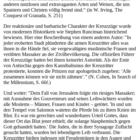
anderen nutzlosen und extravaganten Arten und Weisen, die uns
Spaniern und Christen völlig fremd sind.“ (in W. Irving, The
Conquest of Granada, S. 251)
Der reaktionäre und barbarische Charakter der Kreuzzüge wurde
von modernen Historikern wie Stephen Runciman hinreichend
bewiesen. Hier eine Beschreibung von einem anderen Autor: "In
jeder eroberten Stadt plünderten die armen Kreuzritter alles was
ihnen in die Hände fiel, sie vergewaltigten muslimische Frauen und
verübten Massaker an der Zivilbevölkerung. Die offiziellen Führer
der Kreuzzüge hatten bei ihnen keinerlei Autorität. Als der Emir
von Antiochia gegen den Kannibalismus der Kreuzritter
protestierte, konnten die Prinzen nur apologetisch zugeben: ‘Alle
zusammen können wir sie nicht zähmen’.” (N. Cohen, In Search of
the Millennium, S. 66f.)
Und weiter: "Dem Fall von Jerusalem folgte ein riesiges Massaker;
mit Ausnahme des Gouverneurs und seines Leibwächters wurden
alle Moslems – Männer, Frauen und Kinder – getötet. 'In und um
den Tempel von Salomon wateten die Pferde bis zu ihren Knien im
Blut. Es war ein gerechtes und wunderbares Urteil Gottes, dass
dieser Ort das Blut jener erhielt, die solange blasphemisch gegen
Gott gehandelt hatten.' Die Juden, die in ihrer Synagoge Zuflucht
gesucht hatten, wurden bei lebendigem Leib verbrannt. Die
Kreuzritter hielten indessen mit Freudentränen in den Augen und