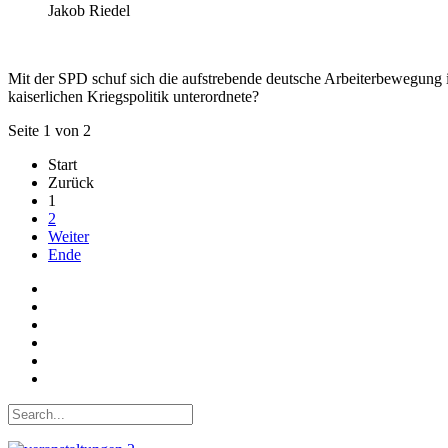
Jakob Riedel
Mit der SPD schuf sich die aufstrebende deutsche Arbeiterbewegung im
kaiserlichen Kriegspolitik unterordnete?
Seite 1 von 2
Start
Zurück
1
2
Weiter
Ende
Auf Facebook folgen
Bei Twitter teilen
Instagram
Auf Youtube folgen
der funke - Shop
marxist.com