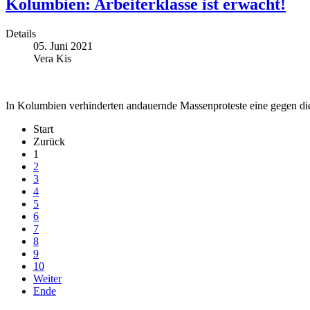
Kolumbien: Arbeiterklasse ist erwacht!
Details
05. Juni 2021
Vera Kis
In Kolumbien verhinderten andauernde Massenproteste eine gegen die 
Start
Zurück
1
2
3
4
5
6
7
8
9
10
Weiter
Ende