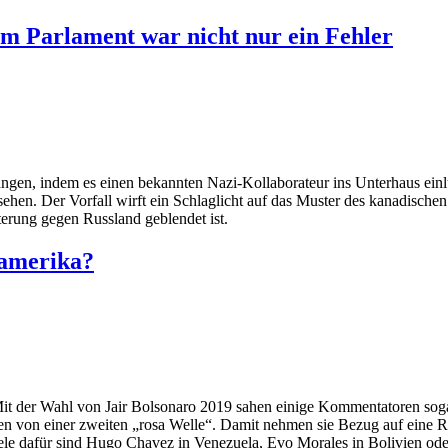
im Parlament war nicht nur ein Fehler
gen, indem es einen bekannten Nazi-Kollaborateur ins Unterhaus einl
sehen. Der Vorfall wirft ein Schlaglicht auf das Muster des kanadische
erung gegen Russland geblendet ist.
namerika?
. Mit der Wahl von Jair Bolsonaro 2019 sahen einige Kommentatoren sog
n von einer zweiten „rosa Welle“. Damit nehmen sie Bezug auf eine R
e dafür sind Hugo Chavez in Venezuela, Evo Morales in Bolivien oder L