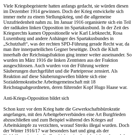
Viele Kriegsbegeisterte hatten anfangs gedacht, sie würden diesen
im Dezember 1914 gewinnen. Doch der Krieg entwickelte sich
immer mehr zu einem Stellungskrieg, und die allgemeine
Unzufriedenheit nahm zu. Im Januar 1916 organisierte sich ein Teil
der radikalen linken Opposition im Spartakusbund. In der Zeit des
Kriegsrechts kamen Oppositionelle wie Karl Liebknecht, Rosa
Luxemburg und andere Anhänger des Spartakusbundes in
„Schutzhaft“, was der rechten SPD-Führung gerade Recht war, da
man ihre innerparteilichen Gegner beseitigte. Doch die Kluft
innerhalb der Reichstagsfraktion ging immer weiter auseinander. So
wurden im März 1916 die linken Zentristen aus der Fraktion
ausgeschlossen. Auch wurden von der Führung weitere
Säuberungen durchgeführt und die Parteipresse zensiert. Als
Reaktion auf diese Säuberungswellen bildete sich eine
Sozialdemokratische Arbeitsgemeinschaft mit 18
Reichstagsabgeordneten, deren führender Kopf Hugo Haase war.
Anti-Kriegs-Opposition bildet sich
Schon kurz vor dem Krieg hatte die Gewerkschaftsbürokratie
angefangen, mit den Arbeitgeberverbänden eine Art Burgfrieden
abzuschließen und zum Beispiel während des Krieges auf
Arbeitskämpfe zu verzichten, worauf Streiks illegal wurden. Doch
der Winter 1916/17 war besonders hart und ging als der