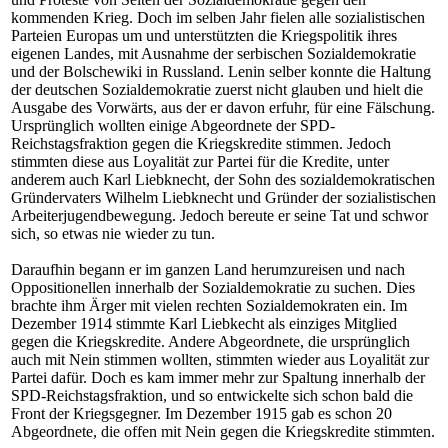
kommenden Krieg. Doch im selben Jahr fielen alle sozialistischen
Parteien Europas um und unterstützten die Kriegspolitik ihres
eigenen Landes, mit Ausnahme der serbischen Sozialdemokratie
und der Bolschewiki in Russland. Lenin selber konnte die Haltung
der deutschen Sozialdemokratie zuerst nicht glauben und hielt die
Ausgabe des Vorwärts, aus der er davon erfuhr, für eine Fälschung.
Ursprünglich wollten einige Abgeordnete der SPD-
Reichstagsfraktion gegen die Kriegskredite stimmen. Jedoch
stimmten diese aus Loyalität zur Partei für die Kredite, unter
anderem auch Karl Liebknecht, der Sohn des sozialdemokratischen
Gründervaters Wilhelm Liebknecht und Gründer der sozialistischen
Arbeiterjugendbewegung. Jedoch bereute er seine Tat und schwor
sich, so etwas nie wieder zu tun.
Daraufhin begann er im ganzen Land herumzureisen und nach
Oppositionellen innerhalb der Sozialdemokratie zu suchen. Dies
brachte ihm Ärger mit vielen rechten Sozialdemokraten ein. Im
Dezember 1914 stimmte Karl Liebkecht als einziges Mitglied
gegen die Kriegskredite. Andere Abgeordnete, die ursprünglich
auch mit Nein stimmen wollten, stimmten wieder aus Loyalität zur
Partei dafür. Doch es kam immer mehr zur Spaltung innerhalb der
SPD-Reichstagsfraktion, und so entwickelte sich schon bald die
Front der Kriegsgegner. Im Dezember 1915 gab es schon 20
Abgeordnete, die offen mit Nein gegen die Kriegskredite stimmten.