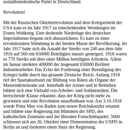
sozialdemokratische Partei in Deutschland.
Revolution!
Mit der Russischen Oktoberrevolution und dem Kriegseintritt der
USA kam es im Jahr 1917 zu entscheidenden Wendungen im
Ersten Weltkrieg. Eine drohende Niederlage des deutschen
Imperialismus begann sich abzuzeichnen. Es kam zu einer
revolutionären Stimmung in der breiten Masse der Bevölkerung. Im
Jahr 1917 hatte sich die Anzahl der Streiks von 240 aus dem Jahr
1916 auf 560 mit 650000 Beteiligten massiv gesteigert. 1918 waren
es 770 Streiks mit über einer Million beteiligten Arbeitern. Allein
im Januar streikten 400000 der insgesamt 650000 Berliner
Industriearbeiter. Das Echo der Forderung einer Beendigung des
Krieges hallte durch das gesamte Deutsche Reich. Anfang 1918
rief der Spartakusbund zur Bildung von Räten als Organe der
Massendemokratie auf. Innerhalb der Armee und in Betrieben
bildete sich eine Vielzahl von Arbeiter- und Soldatenräten. Die
herrschende Klasse erkannte, dass der Krieg nicht mehr zu
gewinnen und eine Revolution unaufhaltsam war. Am 3.10.1918
wurde Prinz Max von Baden zum neuen Reichskanzler ernannt
und bildete eine Regierung mit Ministern der SPD, des
katholischen Zentrums und der liberalen Fortschrittspartei. 5000
schlossen sich am 26. Oktober einer Demonstration der USPD in
Berlin an und forderten einen Sturz der Regierung.