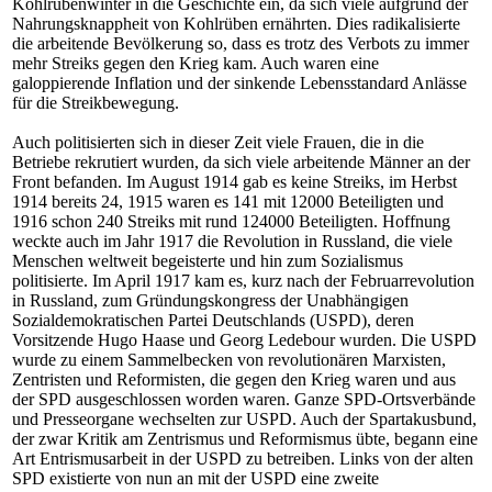
Kohlrübenwinter in die Geschichte ein, da sich viele aufgrund der
Nahrungsknappheit von Kohlrüben ernährten. Dies radikalisierte
die arbeitende Bevölkerung so, dass es trotz des Verbots zu immer
mehr Streiks gegen den Krieg kam. Auch waren eine
galoppierende Inflation und der sinkende Lebensstandard Anlässe
für die Streikbewegung.
Auch politisierten sich in dieser Zeit viele Frauen, die in die
Betriebe rekrutiert wurden, da sich viele arbeitende Männer an der
Front befanden. Im August 1914 gab es keine Streiks, im Herbst
1914 bereits 24, 1915 waren es 141 mit 12000 Beteiligten und
1916 schon 240 Streiks mit rund 124000 Beteiligten. Hoffnung
weckte auch im Jahr 1917 die Revolution in Russland, die viele
Menschen weltweit begeisterte und hin zum Sozialismus
politisierte. Im April 1917 kam es, kurz nach der Februarrevolution
in Russland, zum Gründungskongress der Unabhängigen
Sozialdemokratischen Partei Deutschlands (USPD), deren
Vorsitzende Hugo Haase und Georg Ledebour wurden. Die USPD
wurde zu einem Sammelbecken von revolutionären Marxisten,
Zentristen und Reformisten, die gegen den Krieg waren und aus
der SPD ausgeschlossen worden waren. Ganze SPD-Ortsverbände
und Presseorgane wechselten zur USPD. Auch der Spartakusbund,
der zwar Kritik am Zentrismus und Reformismus übte, begann eine
Art Entrismusarbeit in der USPD zu betreiben. Links von der alten
SPD existierte von nun an mit der USPD eine zweite