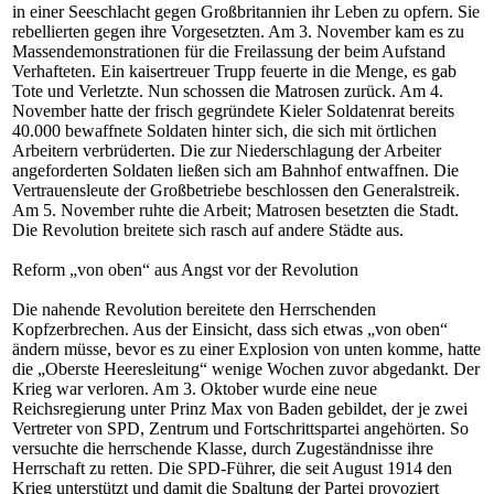
in einer Seeschlacht gegen Großbritannien ihr Leben zu opfern. Sie
rebellierten gegen ihre Vorgesetzten. Am 3. November kam es zu
Massendemonstrationen für die Freilassung der beim Aufstand
Verhafteten. Ein kaisertreuer Trupp feuerte in die Menge, es gab
Tote und Verletzte. Nun schossen die Matrosen zurück. Am 4.
November hatte der frisch gegründete Kieler Soldatenrat bereits
40.000 bewaffnete Soldaten hinter sich, die sich mit örtlichen
Arbeitern verbrüderten. Die zur Niederschlagung der Arbeiter
angeforderten Soldaten ließen sich am Bahnhof entwaffnen. Die
Vertrauensleute der Großbetriebe beschlossen den Generalstreik.
Am 5. November ruhte die Arbeit; Matrosen besetzten die Stadt.
Die Revolution breitete sich rasch auf andere Städte aus.
Reform „von oben“ aus Angst vor der Revolution
Die nahende Revolution bereitete den Herrschenden
Kopfzerbrechen. Aus der Einsicht, dass sich etwas „von oben“
ändern müsse, bevor es zu einer Explosion von unten komme, hatte
die „Oberste Heeresleitung“ wenige Wochen zuvor abgedankt. Der
Krieg war verloren. Am 3. Oktober wurde eine neue
Reichsregierung unter Prinz Max von Baden gebildet, der je zwei
Vertreter von SPD, Zentrum und Fortschrittspartei angehörten. So
versuchte die herrschende Klasse, durch Zugeständnisse ihre
Herrschaft zu retten. Die SPD-Führer, die seit August 1914 den
Krieg unterstützt und damit die Spaltung der Partei provoziert