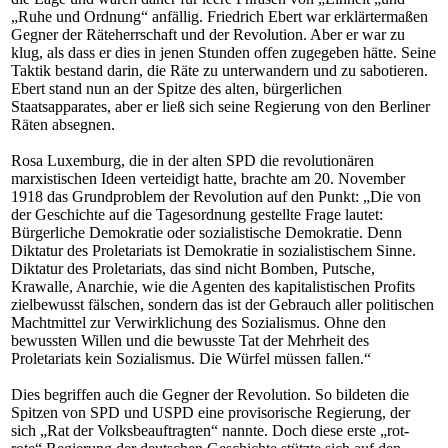
„Ruhe und Ordnung“ anfällig. Friedrich Ebert war erklärtermaßen
Gegner der Räteherrschaft und der Revolution. Aber er war zu
klug, als dass er dies in jenen Stunden offen zugegeben hätte. Seine
Taktik bestand darin, die Räte zu unterwandern und zu sabotieren.
Ebert stand nun an der Spitze des alten, bürgerlichen
Staatsapparates, aber er ließ sich seine Regierung von den Berliner
Räten absegnen.
Rosa Luxemburg, die in der alten SPD die revolutionären
marxistischen Ideen verteidigt hatte, brachte am 20. November
1918 das Grundproblem der Revolution auf den Punkt: „Die von
der Geschichte auf die Tagesordnung gestellte Frage lautet:
Bürgerliche Demokratie oder sozialistische Demokratie. Denn
Diktatur des Proletariats ist Demokratie in sozialistischem Sinne.
Diktatur des Proletariats, das sind nicht Bomben, Putsche,
Krawalle, Anarchie, wie die Agenten des kapitalistischen Profits
zielbewusst fälschen, sondern das ist der Gebrauch aller politischen
Machtmittel zur Verwirklichung des Sozialismus. Ohne den
bewussten Willen und die bewusste Tat der Mehrheit des
Proletariats kein Sozialismus. Die Würfel müssen fallen.“
Dies begriffen auch die Gegner der Revolution. So bildeten die
Spitzen von SPD und USPD eine provisorische Regierung, der
sich „Rat der Volksbeauftragten“ nannte. Doch diese erste „rot-