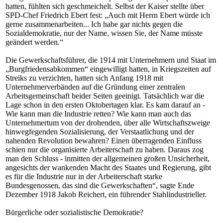
hatten, fühlten sich geschmeichelt. Selbst der Kaiser stellte über
SPD-Chef Friedrich Ebert fest: „Auch mit Herrn Ebert würde ich
gerne zusammenarbeiten... Ich habe gar nichts gegen die
Sozialdemokratie, nur der Name, wissen Sie, der Name müsste
geändert werden.“
Die Gewerkschaftsführer, die 1914 mit Unternehmern und Staat im
„Burgfriedensabkommen“ eingewilligt hatten, in Kriegszeiten auf
Streiks zu verzichten, hatten sich Anfang 1918 mit
Unternehmerverbänden auf die Gründung einer zentralen
Arbeitsgemeinschaft beider Seiten geeinigt. Tatsächlich war die
Lage schon in den ersten Oktobertagen klar. Es kam darauf an -
Wie kann man die Industrie retten? Wie kann man auch das
Unternehmertum von der drohenden, über alle Wirtschaftszweige
hinwegfegenden Sozialisierung, der Verstaatlichung und der
nahenden Revolution bewahren? Einen überragenden Einfluss
schien nur die organisierte Arbeiterschaft zu haben. Daraus zog
man den Schluss - inmitten der allgemeinen großen Unsicherheit,
angesichts der wankenden Macht des Staates und Regierung, gibt
es für die Industrie nur in der Arbeiterschaft starke
Bundesgenossen, das sind die Gewerkschaften“, sagte Ende
Dezember 1918 Jakob Reichert, ein führender Stahlindustrieller.
Bürgerliche oder sozialistische Demokratie?