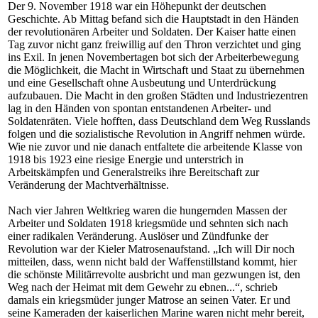
Der 9. November 1918 war ein Höhepunkt der deutschen
Geschichte. Ab Mittag befand sich die Hauptstadt in den Händen
der revolutionären Arbeiter und Soldaten. Der Kaiser hatte einen
Tag zuvor nicht ganz freiwillig auf den Thron verzichtet und ging
ins Exil. In jenen Novembertagen bot sich der Arbeiterbewegung
die Möglichkeit, die Macht in Wirtschaft und Staat zu übernehmen
und eine Gesellschaft ohne Ausbeutung und Unterdrückung
aufzubauen. Die Macht in den großen Städten und Industriezentren
lag in den Händen von spontan entstandenen Arbeiter- und
Soldatenräten. Viele hofften, dass Deutschland dem Weg Russlands
folgen und die sozialistische Revolution in Angriff nehmen würde.
Wie nie zuvor und nie danach entfaltete die arbeitende Klasse von
1918 bis 1923 eine riesige Energie und unterstrich in
Arbeitskämpfen und Generalstreiks ihre Bereitschaft zur
Veränderung der Machtverhältnisse.
Nach vier Jahren Weltkrieg waren die hungernden Massen der
Arbeiter und Soldaten 1918 kriegsmüde und sehnten sich nach
einer radikalen Veränderung. Auslöser und Zündfunke der
Revolution war der Kieler Matrosenaufstand. „Ich will Dir noch
mitteilen, dass, wenn nicht bald der Waffenstillstand kommt, hier
die schönste Militärrevolte ausbricht und man gezwungen ist, den
Weg nach der Heimat mit dem Gewehr zu ebnen...“, schrieb
damals ein kriegsmüder junger Matrose an seinen Vater. Er und
seine Kameraden der kaiserlichen Marine waren nicht mehr bereit,