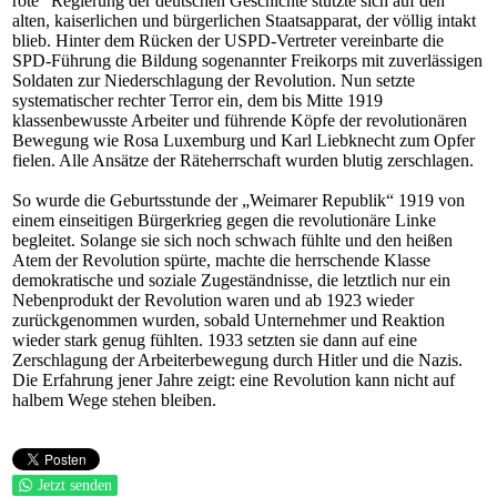
rote“ Regierung der deutschen Geschichte stützte sich auf den
alten, kaiserlichen und bürgerlichen Staatsapparat, der völlig intakt
blieb. Hinter dem Rücken der USPD-Vertreter vereinbarte die
SPD-Führung die Bildung sogenannter Freikorps mit zuverlässigen
Soldaten zur Niederschlagung der Revolution. Nun setzte
systematischer rechter Terror ein, dem bis Mitte 1919
klassenbewusste Arbeiter und führende Köpfe der revolutionären
Bewegung wie Rosa Luxemburg und Karl Liebknecht zum Opfer
fielen. Alle Ansätze der Räteherrschaft wurden blutig zerschlagen.
So wurde die Geburtsstunde der „Weimarer Republik“ 1919 von
einem einseitigen Bürgerkrieg gegen die revolutionäre Linke
begleitet. Solange sie sich noch schwach fühlte und den heißen
Atem der Revolution spürte, machte die herrschende Klasse
demokratische und soziale Zugeständnisse, die letztlich nur ein
Nebenprodukt der Revolution waren und ab 1923 wieder
zurückgenommen wurden, sobald Unternehmer und Reaktion
wieder stark genug fühlten. 1933 setzten sie dann auf eine
Zerschlagung der Arbeiterbewegung durch Hitler und die Nazis.
Die Erfahrung jener Jahre zeigt: eine Revolution kann nicht auf
halbem Wege stehen bleiben.
Jetzt senden