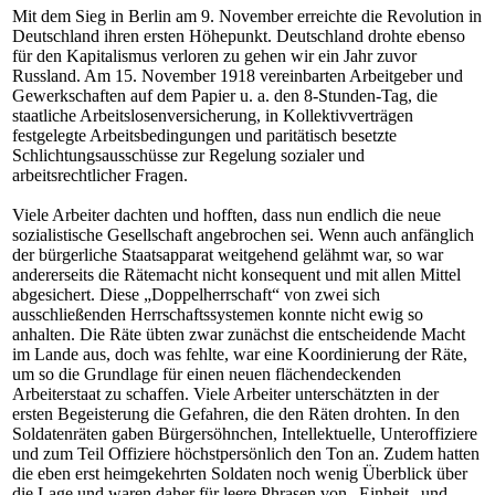
Mit dem Sieg in Berlin am 9. November erreichte die Revolution in
Deutschland ihren ersten Höhepunkt. Deutschland drohte ebenso
für den Kapitalismus verloren zu gehen wir ein Jahr zuvor
Russland. Am 15. November 1918 vereinbarten Arbeitgeber und
Gewerkschaften auf dem Papier u. a. den 8-Stunden-Tag, die
staatliche Arbeitslosenversicherung, in Kollektivverträgen
festgelegte Arbeitsbedingungen und paritätisch besetzte
Schlichtungsausschüsse zur Regelung sozialer und
arbeitsrechtlicher Fragen.
Viele Arbeiter dachten und hofften, dass nun endlich die neue
sozialistische Gesellschaft angebrochen sei. Wenn auch anfänglich
der bürgerliche Staatsapparat weitgehend gelähmt war, so war
andererseits die Rätemacht nicht konsequent und mit allen Mittel
abgesichert. Diese „Doppelherrschaft“ von zwei sich
ausschließenden Herrschaftssystemen konnte nicht ewig so
anhalten. Die Räte übten zwar zunächst die entscheidende Macht
im Lande aus, doch was fehlte, war eine Koordinierung der Räte,
um so die Grundlage für einen neuen flächendeckenden
Arbeiterstaat zu schaffen. Viele Arbeiter unterschätzten in der
ersten Begeisterung die Gefahren, die den Räten drohten. In den
Soldatenräten gaben Bürgersöhnchen, Intellektuelle, Unteroffiziere
und zum Teil Offiziere höchstpersönlich den Ton an. Zudem hatten
die eben erst heimgekehrten Soldaten noch wenig Überblick über
die Lage und waren daher für leere Phrasen von „Einheit „und