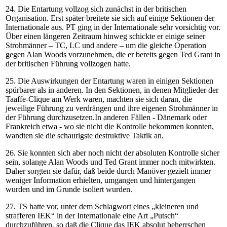
24. Die Entartung vollzog sich zunächst in der britischen
Organisation. Erst später breitete sie sich auf einige Sektionen der
Internationale aus. PT ging in der Internationale sehr vorsichtig vor.
Über einen längeren Zeitraum hinweg schickte er einige seiner
Strohmänner – TC, LC und andere – um die gleiche Operation
gegen Alan Woods vorzunehmen, die er bereits gegen Ted Grant in
der britischen Führung vollzogen hatte.
25. Die Auswirkungen der Entartung waren in einigen Sektionen
spürbarer als in anderen. In den Sektionen, in denen Mitglieder der
Taaffe-Clique am Werk waren, machten sie sich daran, die
jeweilige Führung zu verdrängen und ihre eigenen Strohmänner in
der Führung durchzusetzen.In anderen Fällen - Dänemark oder
Frankreich etwa - wo sie nicht die Kontrolle bekommen konnten,
wandten sie die schaurigste destruktive Taktik an.
26. Sie konnten sich aber noch nicht der absoluten Kontrolle sicher
sein, solange Alan Woods und Ted Grant immer noch mitwirkten.
Daher sorgten sie dafür, daß beide durch Manöver gezielt immer
weniger Information erhielten, umgangen und hintergangen
wurden und im Grunde isoliert wurden.
27. TS hatte vor, unter dem Schlagwort eines „kleineren und
strafferen IEK“ in der Internationale eine Art „Putsch“
durchzuführen, so daß die Clique das IEK absolut beherrschen