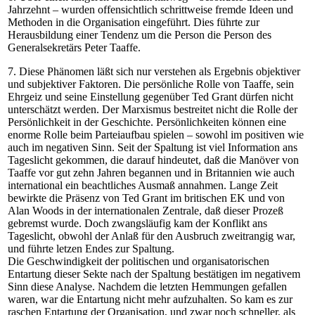
Jahrzehnt – wurden offensichtlich schrittweise fremde Ideen und
Methoden in die Organisation eingeführt. Dies führte zur
Herausbildung einer Tendenz um die Person die Person des
Generalsekretärs Peter Taaffe.
7. Diese Phänomen läßt sich nur verstehen als Ergebnis objektiver
und subjektiver Faktoren. Die persönliche Rolle von Taaffe, sein
Ehrgeiz und seine Einstellung gegenüber Ted Grant dürfen nicht
unterschätzt werden. Der Marxismus bestreitet nicht die Rolle der
Persönlichkeit in der Geschichte. Persönlichkeiten können eine
enorme Rolle beim Parteiaufbau spielen – sowohl im positiven wie
auch im negativen Sinn. Seit der Spaltung ist viel Information ans
Tageslicht gekommen, die darauf hindeutet, daß die Manöver von
Taaffe vor gut zehn Jahren begannen und in Britannien wie auch
international ein beachtliches Ausmaß annahmen. Lange Zeit
bewirkte die Präsenz von Ted Grant im britischen EK und von
Alan Woods in der internationalen Zentrale, daß dieser Prozeß
gebremst wurde. Doch zwangsläufig kam der Konflikt ans
Tageslicht, obwohl der Anlaß für den Ausbruch zweitrangig war,
und führte letzen Endes zur Spaltung.
Die Geschwindigkeit der politischen und organisatorischen
Entartung dieser Sekte nach der Spaltung bestätigen im negativem
Sinn diese Analyse. Nachdem die letzten Hemmungen gefallen
waren, war die Entartung nicht mehr aufzuhalten. So kam es zur
raschen Entartung der Organisation, und zwar noch schneller, als