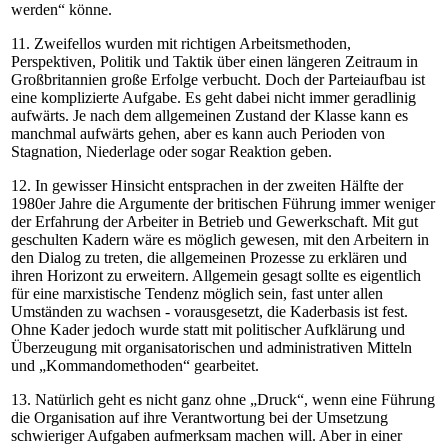
werden“ könne.
11. Zweifellos wurden mit richtigen Arbeitsmethoden,
Perspektiven, Politik und Taktik über einen längeren Zeitraum in
Großbritannien große Erfolge verbucht. Doch der Parteiaufbau ist
eine komplizierte Aufgabe. Es geht dabei nicht immer geradlinig
aufwärts. Je nach dem allgemeinen Zustand der Klasse kann es
manchmal aufwärts gehen, aber es kann auch Perioden von
Stagnation, Niederlage oder sogar Reaktion geben.
12. In gewisser Hinsicht entsprachen in der zweiten Hälfte der
1980er Jahre die Argumente der britischen Führung immer weniger
der Erfahrung der Arbeiter in Betrieb und Gewerkschaft. Mit gut
geschulten Kadern wäre es möglich gewesen, mit den Arbeitern in
den Dialog zu treten, die allgemeinen Prozesse zu erklären und
ihren Horizont zu erweitern. Allgemein gesagt sollte es eigentlich
für eine marxistische Tendenz möglich sein, fast unter allen
Umständen zu wachsen - vorausgesetzt, die Kaderbasis ist fest.
Ohne Kader jedoch wurde statt mit politischer Aufklärung und
Überzeugung mit organisatorischen und administrativen Mitteln
und „Kommandomethoden“ gearbeitet.
13. Natürlich geht es nicht ganz ohne „Druck“, wenn eine Führung
die Organisation auf ihre Verantwortung bei der Umsetzung
schwieriger Aufgaben aufmerksam machen will. Aber in einer