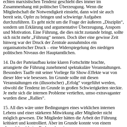
echten marxistischen Tendenz geschieht dies immer im
Zusammenhang mit politischer Überzeugung. Wenn die
Mitgliedschaft die Notwendigkeit einsieht, dann wird sie auch
bereit sein, Opfer zu bringen und schwierige Aufgaben
durchzuführen. Es geht nicht um die Frage der äußeren „Disziplin“,
sondern um Erklärung und argumentative Überzeugung, Ansporn
und Motivation. Eine Führung, die dies nicht zustande bringt, sollte
sich nicht mehr „Führung“ nennen. Doch über eine gewisse Zeit
hinweg war der Druck der Zentrale ausnahmslos ein
organisatorischer Druck – eine Widerspiegelung des niedrigen
politischen Niveaus der Hauptamtlichen.
14. Da der Parteiaufbau keine klaren Fortschritte brachte,
arrangierte die Führung zunehmend spektakuläre Veranstaltungen.
Besonders Taaffe mit seiner Vorliege für Show-Effekte war von
dieser Idee wie besessen. Im Grunde sollte mit diesen
Veranstaltungen ein (illusorischer) „Erfolg“ vorgeführt werden,
obwohl die Tendenz im Grunde in großen Schwierigkeiten steckte.
Je mehr sich die internen Probleme vertieften, umso extravaganter
wurden diese „Rallies“.
15. All dies wäre unter Bedingungen eines wirklichen internen
Lebens und einer stärkeren Mitwirkung aller Mitglieder nicht
möglich gewesen. Die Mitglieder hätten die Arbeit der Führung
kritisiert und kontrolliert. Aber im Grunde konnte von einem