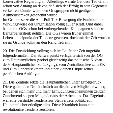
konservative Regierung an. Allerdings warnte Genosse Ted Grant
schon von Anfang an davor, daß sich der Erfolg in sein Gegenteil
verkehren könnte, wenn den Ortsgruppen nicht genügend
Aufmerksamkeit geschenkt würde.
Im Grunde setze die Anti-Poll-Tax-Bewegung die Funktion und
Wirkungsweise der Organisation völlig außer Kraft. Und dabei
hatten die OGs schon bei vorhergehenden Kampagnen seit dem
Bergarbeiterstreik gelitten. Die OGs waren früher einmal
Lebensmittelpunkt der Tendenz gewesen, doch mit der Zeit wurden
sie im Grunde völlig an den Rand gedrängt.
20. Die Entwicklung vollzog sich im Laufe der Zeit ungefähr
folgendermaßen: Der Schwerpunkt verlagerte sich von der OG
zum Hauptamtlichen (wobei gleichzeitig das politische Niveau
der/s Hauptamtlichen zurückging), vom Zentralkomitee zum EK
und zum Generalsekretär und einer kleinen Clique seiner
persönlichen Anhänger
21. Die Zentrale setzte die Hauptamtlichen unter Erfolgsdruck.
Diese gaben den Druck einfach an die aktiven Mitglieder weiter,
bei denen sich mehr und mehr Ermüdungserscheinungen zeigten.
Zunehmend stiegen Mitglieder aus der Arbeit aus. Das Ergebnis
war eine verstärkte Tendenz zur Stellvertreterpolitik: ein
Hauptamtlicher erledigte alles. Diese Krankheit kann eine
revolutionäre Tendenz zerstören.