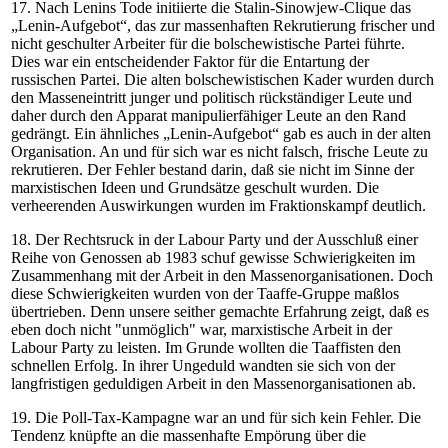
17. Nach Lenins Tode initiierte die Stalin-Sinowjew-Clique das
„Lenin-Aufgebot“, das zur massenhaften Rekrutierung frischer und
nicht geschulter Arbeiter für die bolschewistische Partei führte.
Dies war ein entscheidender Faktor für die Entartung der
russischen Partei. Die alten bolschewistischen Kader wurden durch
den Masseneintritt junger und politisch rückständiger Leute und
daher durch den Apparat manipulierfähiger Leute an den Rand
gedrängt. Ein ähnliches „Lenin-Aufgebot“ gab es auch in der alten
Organisation. An und für sich war es nicht falsch, frische Leute zu
rekrutieren. Der Fehler bestand darin, daß sie nicht im Sinne der
marxistischen Ideen und Grundsätze geschult wurden. Die
verheerenden Auswirkungen wurden im Fraktionskampf deutlich.
18. Der Rechtsruck in der Labour Party und der Ausschluß einer
Reihe von Genossen ab 1983 schuf gewisse Schwierigkeiten im
Zusammenhang mit der Arbeit in den Massenorganisationen. Doch
diese Schwierigkeiten wurden von der Taaffe-Gruppe maßlos
übertrieben. Denn unsere seither gemachte Erfahrung zeigt, daß es
eben doch nicht "unmöglich" war, marxistische Arbeit in der
Labour Party zu leisten. Im Grunde wollten die Taaffisten den
schnellen Erfolg. In ihrer Ungeduld wandten sie sich von der
langfristigen geduldigen Arbeit in den Massenorganisationen ab.
19. Die Poll-Tax-Kampagne war an und für sich kein Fehler. Die
Tendenz knüpfte an die massenhafte Empörung über die