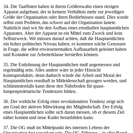
34. Die Taaffisten haben in ihrem Größenwahn einen riesigen
Apparat aufgebaut, der in keinem Verhältnis mehr zur jeweiligen
Größe der Organisation oder ihren Bedürfnissen stand. Dies wurde
selbst zum Problem, das schwer auf der Organisation lastete.
Natürlich sind wir für den Aufbau eines ernsthaften hauptamtlichen
Apparates. Aber der Apparat ist ein Mittel zum Zweck und kein
Selbstzweck. Wir müssen darauf achten, daß die Hauptamtlichen
ein hohes politisches Niveau haben; es kommen solche Genossen
in Frage, die selbst erwiesenermaßen Aufbauarbeit geleistet haben
und Kontakte zur Arbeiterklasse herstellen können.
35. Die Entlohnung der Hauptamtlichen muß angemessen und
regelmäßig sein. Alles andere wäre in jeder Hinsicht
kontraproduktiv, denn dadurch würde die Arbeit und Moral der
Hauptamtlichen ernsthaft in Mitleidenschaft gezogen werden, und
schlimmstenfalls kann diese den Nährboden für quasi-
lumpenproletarische Tendenzen bilden.
36. Der wirkliche Erfolg einer revolutionären Tendenz zeigt sich
am Grad der aktiven Mitwirkung der Mitgliedschaft. Der Erfolg
eines Hauptamtlichen sollte sich daran messen, ob er diesem Ziel
näher kommt und neue Kader heranbilden kann.
37. Die OG muß im Mittelpunkt des internen Lebens der
Organisation fest verankert sein. Die OG-Führung – in aller Regel