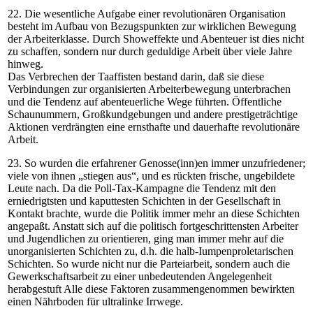
22. Die wesentliche Aufgabe einer revolutionären Organisation
besteht im Aufbau von Bezugspunkten zur wirklichen Bewegung
der Arbeiterklasse. Durch Showeffekte und Abenteuer ist dies nicht
zu schaffen, sondern nur durch geduldige Arbeit über viele Jahre
hinweg.
Das Verbrechen der Taaffisten bestand darin, daß sie diese
Verbindungen zur organisierten Arbeiterbewegung unterbrachen
und die Tendenz auf abenteuerliche Wege führten. Öffentliche
Schaunummern, Großkundgebungen und andere prestigeträchtige
Aktionen verdrängten eine ernsthafte und dauerhafte revolutionäre
Arbeit.
23. So wurden die erfahrener Genosse(inn)en immer unzufriedener;
viele von ihnen „stiegen aus“, und es rückten frische, ungebildete
Leute nach. Da die Poll-Tax-Kampagne die Tendenz mit den
erniedrigtsten und kaputtesten Schichten in der Gesellschaft in
Kontakt brachte, wurde die Politik immer mehr an diese Schichten
angepaßt. Anstatt sich auf die politisch fortgeschrittensten Arbeiter
und Jugendlichen zu orientieren, ging man immer mehr auf die
unorganisierten Schichten zu, d.h. die halb-Iumpenproletarischen
Schichten. So wurde nicht nur die Parteiarbeit, sondern auch die
Gewerkschaftsarbeit zu einer unbedeutenden Angelegenheit
herabgestuft Alle diese Faktoren zusammengenommen bewirkten
einen Nährboden für ultralinke Irrwege.