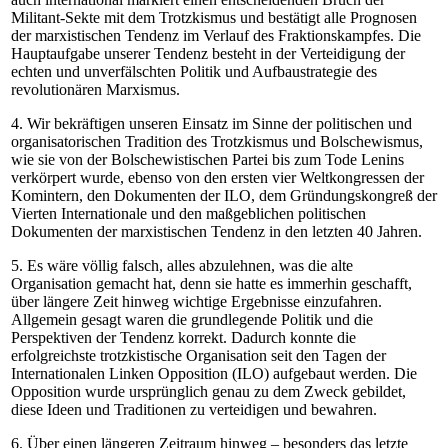
Militant-Sekte mit dem Trotzkismus und bestätigt alle Prognosen
der marxistischen Tendenz im Verlauf des Fraktionskampfes. Die
Hauptaufgabe unserer Tendenz besteht in der Verteidigung der
echten und unverfälschten Politik und Aufbaustrategie des
revolutionären Marxismus.
4. Wir bekräftigen unseren Einsatz im Sinne der politischen und
organisatorischen Tradition des Trotzkismus und Bolschewismus,
wie sie von der Bolschewistischen Partei bis zum Tode Lenins
verkörpert wurde, ebenso von den ersten vier Weltkongressen der
Komintern, den Dokumenten der ILO, dem Gründungskongreß der
Vierten Internationale und den maßgeblichen politischen
Dokumenten der marxistischen Tendenz in den letzten 40 Jahren.
5. Es wäre völlig falsch, alles abzulehnen, was die alte
Organisation gemacht hat, denn sie hatte es immerhin geschafft,
über längere Zeit hinweg wichtige Ergebnisse einzufahren.
Allgemein gesagt waren die grundlegende Politik und die
Perspektiven der Tendenz korrekt. Dadurch konnte die
erfolgreichste trotzkistische Organisation seit den Tagen der
Internationalen Linken Opposition (ILO) aufgebaut werden. Die
Opposition wurde ursprünglich genau zu dem Zweck gebildet,
diese Ideen und Traditionen zu verteidigen und bewahren.
6. Über einen längeren Zeitraum hinweg – besonders das letzte