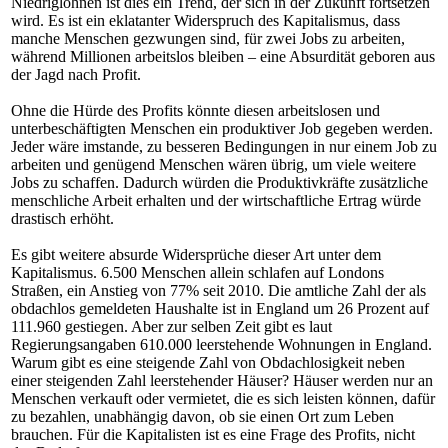
Niedriglöhnen ist dies ein Trend, der sich in der Zukunft fortsetzen
wird. Es ist ein eklatanter Widerspruch des Kapitalismus, dass
manche Menschen gezwungen sind, für zwei Jobs zu arbeiten,
während Millionen arbeitslos bleiben – eine Absurdität geboren aus
der Jagd nach Profit.
Ohne die Hürde des Profits könnte diesen arbeitslosen und
unterbeschäftigten Menschen ein produktiver Job gegeben werden.
Jeder wäre imstande, zu besseren Bedingungen in nur einem Job zu
arbeiten und genügend Menschen wären übrig, um viele weitere
Jobs zu schaffen. Dadurch würden die Produktivkräfte zusätzliche
menschliche Arbeit erhalten und der wirtschaftliche Ertrag würde
drastisch erhöht.
Es gibt weitere absurde Widersprüche dieser Art unter dem
Kapitalismus. 6.500 Menschen allein schlafen auf Londons
Straßen, ein Anstieg von 77% seit 2010. Die amtliche Zahl der als
obdachlos gemeldeten Haushalte ist in England um 26 Prozent auf
111.960 gestiegen. Aber zur selben Zeit gibt es laut
Regierungsangaben 610.000 leerstehende Wohnungen in England.
Warum gibt es eine steigende Zahl von Obdachlosigkeit neben
einer steigenden Zahl leerstehender Häuser? Häuser werden nur an
Menschen verkauft oder vermietet, die es sich leisten können, dafür
zu bezahlen, unabhängig davon, ob sie einen Ort zum Leben
brauchen. Für die Kapitalisten ist es eine Frage des Profits, nicht