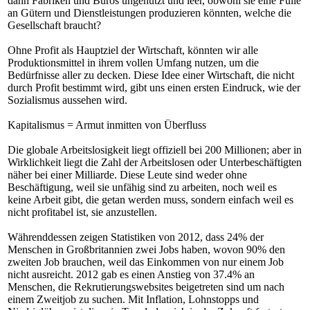
dann Fabriken und Büros ungenutzt und leer, obwohl sie eine Fülle
an Gütern und Dienstleistungen produzieren könnten, welche die
Gesellschaft braucht?
Ohne Profit als Hauptziel der Wirtschaft, könnten wir alle
Produktionsmittel in ihrem vollen Umfang nutzen, um die
Bedürfnisse aller zu decken. Diese Idee einer Wirtschaft, die nicht
durch Profit bestimmt wird, gibt uns einen ersten Eindruck, wie der
Sozialismus aussehen wird.
Kapitalismus = Armut inmitten von Überfluss
Die globale Arbeitslosigkeit liegt offiziell bei 200 Millionen; aber in
Wirklichkeit liegt die Zahl der Arbeitslosen oder Unterbeschäftigten
näher bei einer Milliarde. Diese Leute sind weder ohne
Beschäftigung, weil sie unfähig sind zu arbeiten, noch weil es
keine Arbeit gibt, die getan werden muss, sondern einfach weil es
nicht profitabel ist, sie anzustellen.
Währenddessen zeigen Statistiken von 2012, dass 24% der
Menschen in Großbritannien zwei Jobs haben, wovon 90% den
zweiten Job brauchen, weil das Einkommen von nur einem Job
nicht ausreicht. 2012 gab es einen Anstieg von 37.4% an
Menschen, die Rekrutierungswebsites beigetreten sind um nach
einem Zweitjob zu suchen. Mit Inflation, Lohnstopps und