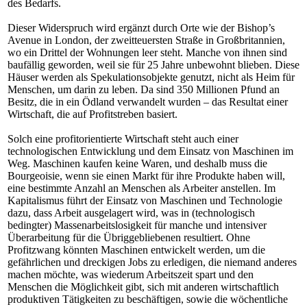
des Bedarfs.
Dieser Widerspruch wird ergänzt durch Orte wie der Bishop’s
Avenue in London, der zweitteuersten Straße in Großbritannien,
wo ein Drittel der Wohnungen leer steht. Manche von ihnen sind
baufällig geworden, weil sie für 25 Jahre unbewohnt blieben. Diese
Häuser werden als Spekulationsobjekte genutzt, nicht als Heim für
Menschen, um darin zu leben. Da sind 350 Millionen Pfund an
Besitz, die in ein Ödland verwandelt wurden – das Resultat einer
Wirtschaft, die auf Profitstreben basiert.
Solch eine profitorientierte Wirtschaft steht auch einer
technologischen Entwicklung und dem Einsatz von Maschinen im
Weg. Maschinen kaufen keine Waren, und deshalb muss die
Bourgeoisie, wenn sie einen Markt für ihre Produkte haben will,
eine bestimmte Anzahl an Menschen als Arbeiter anstellen. Im
Kapitalismus führt der Einsatz von Maschinen und Technologie
dazu, dass Arbeit ausgelagert wird, was in (technologisch
bedingter) Massenarbeitslosigkeit für manche und intensiver
Überarbeitung für die Übriggebliebenen resultiert. Ohne
Profitzwang könnten Maschinen entwickelt werden, um die
gefährlichen und dreckigen Jobs zu erledigen, die niemand anderes
machen möchte, was wiederum Arbeitszeit spart und den
Menschen die Möglichkeit gibt, sich mit anderen wirtschaftlich
produktiven Tätigkeiten zu beschäftigen, sowie die wöchentliche