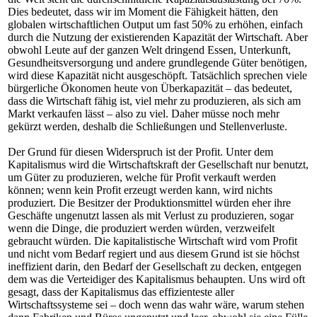
Dies bedeutet, dass wir im Moment die Fähigkeit hätten, den
globalen wirtschaftlichen Output um fast 50% zu erhöhen, einfach
durch die Nutzung der existierenden Kapazität der Wirtschaft. Aber
obwohl Leute auf der ganzen Welt dringend Essen, Unterkunft,
Gesundheitsversorgung und andere grundlegende Güter benötigen,
wird diese Kapazität nicht ausgeschöpft. Tatsächlich sprechen viele
bürgerliche Ökonomen heute von Überkapazität – das bedeutet,
dass die Wirtschaft fähig ist, viel mehr zu produzieren, als sich am
Markt verkaufen lässt – also zu viel. Daher müsse noch mehr
gekürzt werden, deshalb die Schließungen und Stellenverluste.
Der Grund für diesen Widerspruch ist der Profit. Unter dem
Kapitalismus wird die Wirtschaftskraft der Gesellschaft nur benutzt,
um Güter zu produzieren, welche für Profit verkauft werden
können; wenn kein Profit erzeugt werden kann, wird nichts
produziert. Die Besitzer der Produktionsmittel würden eher ihre
Geschäfte ungenutzt lassen als mit Verlust zu produzieren, sogar
wenn die Dinge, die produziert werden würden, verzweifelt
gebraucht würden. Die kapitalistische Wirtschaft wird vom Profit
und nicht vom Bedarf regiert und aus diesem Grund ist sie höchst
ineffizient darin, den Bedarf der Gesellschaft zu decken, entgegen
dem was die Verteidiger des Kapitalismus behaupten. Uns wird oft
gesagt, dass der Kapitalismus das effizienteste aller
Wirtschaftssysteme sei – doch wenn das wahr wäre, warum stehen