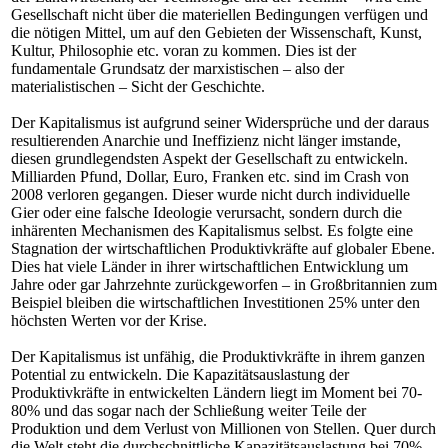
Gesellschaft nicht über die materiellen Bedingungen verfügen und
die nötigen Mittel, um auf den Gebieten der Wissenschaft, Kunst,
Kultur, Philosophie etc. voran zu kommen. Dies ist der
fundamentale Grundsatz der marxistischen – also der
materialistischen – Sicht der Geschichte.
Der Kapitalismus ist aufgrund seiner Widersprüche und der daraus
resultierenden Anarchie und Ineffizienz nicht länger imstande,
diesen grundlegendsten Aspekt der Gesellschaft zu entwickeln.
Milliarden Pfund, Dollar, Euro, Franken etc. sind im Crash von
2008 verloren gegangen. Dieser wurde nicht durch individuelle
Gier oder eine falsche Ideologie verursacht, sondern durch die
inhärenten Mechanismen des Kapitalismus selbst. Es folgte eine
Stagnation der wirtschaftlichen Produktivkräfte auf globaler Ebene.
Dies hat viele Länder in ihrer wirtschaftlichen Entwicklung um
Jahre oder gar Jahrzehnte zurückgeworfen – in Großbritannien zum
Beispiel bleiben die wirtschaftlichen Investitionen 25% unter den
höchsten Werten vor der Krise.
Der Kapitalismus ist unfähig, die Produktivkräfte in ihrem ganzen
Potential zu entwickeln. Die Kapazitätsauslastung der
Produktivkräfte in entwickelten Ländern liegt im Moment bei 70-
80% und das sogar nach der Schließung weiter Teile der
Produktion und dem Verlust von Millionen von Stellen. Quer durch
die Welt steht die durchschnittliche Kapazitätsauslastung bei 70%.