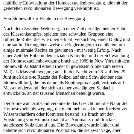
natürliche Entwicklung der Homosexuellenbewegung, die mit der
generellen revolutionären Bewegung verknüpft ist.
Von Stonewall zur Flaute in der Bewegung
Nach dem Zweiten Weltkrieg, in einer Zeit der allgemeinen Ebbe
des Klassenkampfes, spielten jene schwulen Gruppen eine
führende Rolle, die, wie oben erklärt, versuchten, einen Dialog und
eine sanfte Herangehensweise an Regierungen zu etablieren, um
einige minimale Rechte zu gewinnen - mit wenig Erfolg. Nach
einer Zeit der Ebbe in den sozialen Kämpfen und der Schwächung
der Homosexuellenbewegung brach sie 1969 in New York mit dem
Stonewall-Aufstand erneut (oder in gewissem Sinne zum ersten
Mal) als Massenbewegung aus. In der Nacht vom 28. auf den 29.
Juni stieß die x-te Razzia der Polizei auf eine Schwulenbar (das
Stonewall Inn), die bis dahin als Routinepraxis galt, erstmals auf
Massenwiderstand, der sich zu einer zweitägigen Schlacht
entwickelte, an der tausend Menschen beteiligt waren.
Der Stonewall-Aufstand veränderte das Gesicht und die Natur der
Homosexuellenbewegung, die nicht mehr aus kleinen Kreisen von
Wissenschaftlern oder Komitees bestand: sie brach mit der
Vorstellung von Homosexualität als Anomalie, und drückte
stattdessen Stolz darauf aus. Die Bewegung wurde linker und
näherte sich revolutionären Positionen, die sie zwar vage, aber