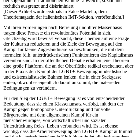
der sogenannten "traditionellen Familie" abweicht, sozial und
rechtlich ausgrenzt und diskriminiert.
[Dieser Artikel wurde erstmals in Falce Martello, dem
Theoriemagazin der italienischen IMT-Sektion, veröffentlicht.]
Mit ihren Forderungen nach Befreiung und ihrer Massenbasis
tragen diese Proteste ein revolutionäres Potential in sich.
Gleichzeitig wird bewusst versucht, diese Themen auf eine Frage
der Kultur zu reduzieren und die Ziele der Bewegung auf den
Kampf für kleine Zugeständnisse zu beschränken, die mit dem
normalen (d.h. unterdrückerischen) Funktionieren des Kapitalismus
vereinbar sind. In der öffentlichen Debatte erhalten jene Theorien
eine große Plattform, die an der Oberfläche radikal erscheinen, aber
in der Praxis den Kampf der LGBT+-Bewegung in idealistische
und existenzialistische Bahnen lenken, die in einer Sackgasse
enden, obwohl es eigentlich darauf ankommt, die materiellen
Bedingungen zu verändern.
Für den Sieg der LGBT+-Bewegung ist es von entscheidender
Bedeutung, dass sie einen Klassenansatz verfolgt, mit dem der
Kampf gegen homophobe Unterdrückung und für volle
Bürgerrechte mit dem allgemeinen Kampf für ein
menschenwürdiges, von wirtschaftlicher und sozialer
Unterdrückung freies, Leben verbunden wird. Es ist ebenso
wichtig, dass die Arbeiterbewegung den LGBT+-Kampf aufnimmt
und die historisch bestehende Kluft überwindet, die insbesondere