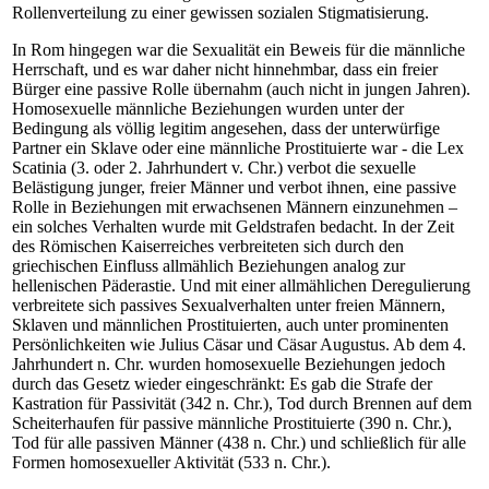
Rollenverteilung zu einer gewissen sozialen Stigmatisierung.
In Rom hingegen war die Sexualität ein Beweis für die männliche
Herrschaft, und es war daher nicht hinnehmbar, dass ein freier
Bürger eine passive Rolle übernahm (auch nicht in jungen Jahren).
Homosexuelle männliche Beziehungen wurden unter der
Bedingung als völlig legitim angesehen, dass der unterwürfige
Partner ein Sklave oder eine männliche Prostituierte war - die Lex
Scatinia (3. oder 2. Jahrhundert v. Chr.) verbot die sexuelle
Belästigung junger, freier Männer und verbot ihnen, eine passive
Rolle in Beziehungen mit erwachsenen Männern einzunehmen –
ein solches Verhalten wurde mit Geldstrafen bedacht. In der Zeit
des Römischen Kaiserreiches verbreiteten sich durch den
griechischen Einfluss allmählich Beziehungen analog zur
hellenischen Päderastie. Und mit einer allmählichen Deregulierung
verbreitete sich passives Sexualverhalten unter freien Männern,
Sklaven und männlichen Prostituierten, auch unter prominenten
Persönlichkeiten wie Julius Cäsar und Cäsar Augustus. Ab dem 4.
Jahrhundert n. Chr. wurden homosexuelle Beziehungen jedoch
durch das Gesetz wieder eingeschränkt: Es gab die Strafe der
Kastration für Passivität (342 n. Chr.), Tod durch Brennen auf dem
Scheiterhaufen für passive männliche Prostituierte (390 n. Chr.),
Tod für alle passiven Männer (438 n. Chr.) und schließlich für alle
Formen homosexueller Aktivität (533 n. Chr.).