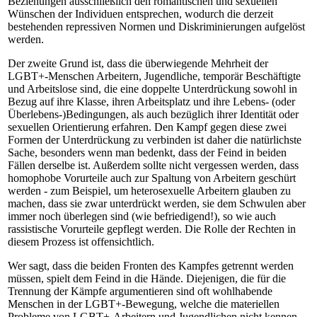
Beziehungen ausschließlich den romantischen und sexuellen
Wünschen der Individuen entsprechen, wodurch die derzeit
bestehenden repressiven Normen und Diskriminierungen aufgelöst
werden.
Der zweite Grund ist, dass die überwiegende Mehrheit der
LGBT+-Menschen Arbeitern, Jugendliche, temporär Beschäftigte
und Arbeitslose sind, die eine doppelte Unterdrückung sowohl in
Bezug auf ihre Klasse, ihren Arbeitsplatz und ihre Lebens- (oder
Überlebens-)Bedingungen, als auch bezüglich ihrer Identität oder
sexuellen Orientierung erfahren. Den Kampf gegen diese zwei
Formen der Unterdrückung zu verbinden ist daher die natürlichste
Sache, besonders wenn man bedenkt, dass der Feind in beiden
Fällen derselbe ist. Außerdem sollte nicht vergessen werden, dass
homophobe Vorurteile auch zur Spaltung von Arbeitern geschürt
werden - zum Beispiel, um heterosexuelle Arbeitern glauben zu
machen, dass sie zwar unterdrückt werden, sie dem Schwulen aber
immer noch überlegen sind (wie befriedigend!), so wie auch
rassistische Vorurteile gepflegt werden. Die Rolle der Rechten in
diesem Prozess ist offensichtlich.
Wer sagt, dass die beiden Fronten des Kampfes getrennt werden
müssen, spielt dem Feind in die Hände. Diejenigen, die für die
Trennung der Kämpfe argumentieren sind oft wohlhabende
Menschen in der LGBT+-Bewegung, welche die materiellen
Probleme von LGBT+-Arbeitern und Jugendlichen nicht kennen.