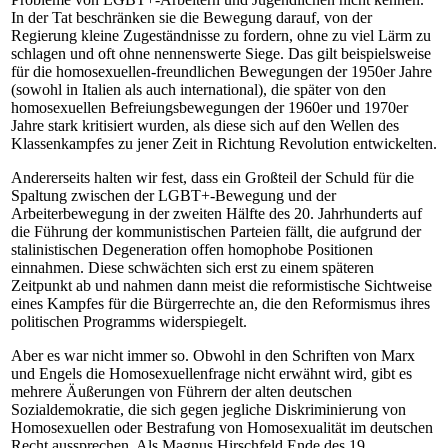
In der Tat beschränken sie die Bewegung darauf, von der
Regierung kleine Zugeständnisse zu fordern, ohne zu viel Lärm zu
schlagen und oft ohne nennenswerte Siege. Das gilt beispielsweise
für die homosexuellen-freundlichen Bewegungen der 1950er Jahre
(sowohl in Italien als auch international), die später von den
homosexuellen Befreiungsbewegungen der 1960er und 1970er
Jahre stark kritisiert wurden, als diese sich auf den Wellen des
Klassenkampfes zu jener Zeit in Richtung Revolution entwickelten.
Andererseits halten wir fest, dass ein Großteil der Schuld für die
Spaltung zwischen der LGBT+-Bewegung und der
Arbeiterbewegung in der zweiten Hälfte des 20. Jahrhunderts auf
die Führung der kommunistischen Parteien fällt, die aufgrund der
stalinistischen Degeneration offen homophobe Positionen
einnahmen. Diese schwächten sich erst zu einem späteren
Zeitpunkt ab und nahmen dann meist die reformistische Sichtweise
eines Kampfes für die Bürgerrechte an, die den Reformismus ihres
politischen Programms widerspiegelt.
Aber es war nicht immer so. Obwohl in den Schriften von Marx
und Engels die Homosexuellenfrage nicht erwähnt wird, gibt es
mehrere Äußerungen von Führern der alten deutschen
Sozialdemokratie, die sich gegen jegliche Diskriminierung von
Homosexuellen oder Bestrafung von Homosexualität im deutschen
Recht aussprechen. Als Magnus Hirschfeld Ende des 19.