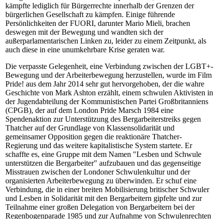
kämpfte lediglich für Bürgerrechte innerhalb der Grenzen der
bürgerlichen Gesellschaft zu kämpfen. Einige führende
Persönlichkeiten der FUORI, darunter Mario Mieli, brachen
deswegen mit der Bewegung und wandten sich der
außerparlamentarischen Linken zu, leider zu einem Zeitpunkt, als
auch diese in eine unumkehrbare Krise geraten war.
Die verpasste Gelegenheit, eine Verbindung zwischen der LGBT+-
Bewegung und der Arbeiterbewegung herzustellen, wurde im Film
Pride! aus dem Jahr 2014 sehr gut hervorgehoben, der die wahre
Geschichte von Mark Ashton erzählt, einem schwulen Aktivisten in
der Jugendabteilung der Kommunistischen Partei Großbritanniens
(CPGB), der auf dem London Pride Marsch 1984 eine
Spendenaktion zur Unterstützung des Bergarbeiterstreiks gegen
Thatcher auf der Grundlage von Klassensolidarität und
gemeinsamer Opposition gegen die reaktionäre Thatcher-
Regierung und das weitere kapitalistische System startete. Er
schaffte es, eine Gruppe mit dem Namen "Lesben und Schwule
unterstützen die Bergarbeiter" aufzubauen und das gegenseitige
Misstrauen zwischen der Londoner Schwulenkultur und der
organisierten Arbeiterbewegung zu überwinden. Er schuf eine
Verbindung, die in einer breiten Mobilisierung britischer Schwuler
und Lesben in Solidarität mit den Bergarbeitern gipfelte und zur
Teilnahme einer großen Delegation von Bergarbeitern bei der
Regenbogenparade 1985 und zur Aufnahme von Schwulenrechten