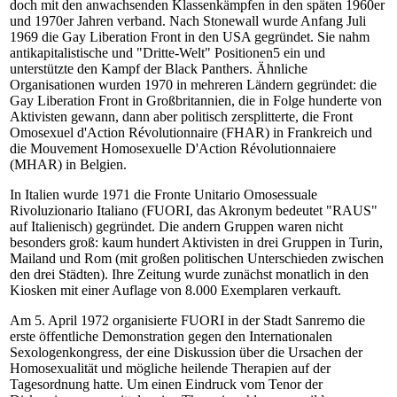
doch mit den anwachsenden Klassenkämpfen in den späten 1960er
und 1970er Jahren verband. Nach Stonewall wurde Anfang Juli
1969 die Gay Liberation Front in den USA gegründet. Sie nahm
antikapitalistische und "Dritte-Welt" Positionen5 ein und
unterstützte den Kampf der Black Panthers. Ähnliche
Organisationen wurden 1970 in mehreren Ländern gegründet: die
Gay Liberation Front in Großbritannien, die in Folge hunderte von
Aktivisten gewann, dann aber politisch zersplitterte, die Front
Omosexuel d'Action Révolutionnaire (FHAR) in Frankreich und
die Mouvement Homosexuelle D'Action Révolutionnaiere
(MHAR) in Belgien.
In Italien wurde 1971 die Fronte Unitario Omosessuale
Rivoluzionario Italiano (FUORI, das Akronym bedeutet "RAUS"
auf Italienisch) gegründet. Die andern Gruppen waren nicht
besonders groß: kaum hundert Aktivisten in drei Gruppen in Turin,
Mailand und Rom (mit großen politischen Unterschieden zwischen
den drei Städten). Ihre Zeitung wurde zunächst monatlich in den
Kiosken mit einer Auflage von 8.000 Exemplaren verkauft.
Am 5. April 1972 organisierte FUORI in der Stadt Sanremo die
erste öffentliche Demonstration gegen den Internationalen
Sexologenkongress, der eine Diskussion über die Ursachen der
Homosexualität und mögliche heilende Therapien auf der
Tagesordnung hatte. Um einen Eindruck vom Tenor der