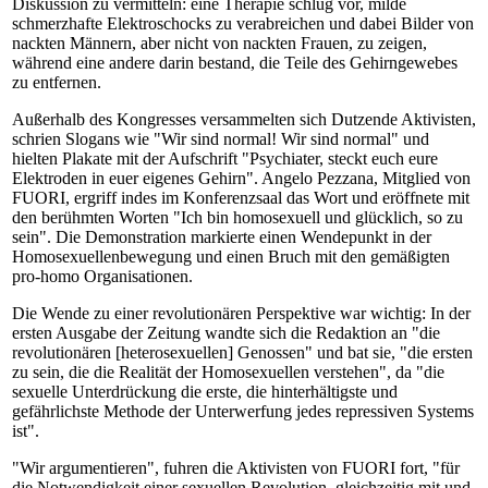
Diskussion zu vermitteln: eine Therapie schlug vor, milde
schmerzhafte Elektroschocks zu verabreichen und dabei Bilder von
nackten Männern, aber nicht von nackten Frauen, zu zeigen,
während eine andere darin bestand, die Teile des Gehirngewebes
zu entfernen.
Außerhalb des Kongresses versammelten sich Dutzende Aktivisten,
schrien Slogans wie "Wir sind normal! Wir sind normal" und
hielten Plakate mit der Aufschrift "Psychiater, steckt euch eure
Elektroden in euer eigenes Gehirn". Angelo Pezzana, Mitglied von
FUORI, ergriff indes im Konferenzsaal das Wort und eröffnete mit
den berühmten Worten "Ich bin homosexuell und glücklich, so zu
sein". Die Demonstration markierte einen Wendepunkt in der
Homosexuellenbewegung und einen Bruch mit den gemäßigten
pro-homo Organisationen.
Die Wende zu einer revolutionären Perspektive war wichtig: In der
ersten Ausgabe der Zeitung wandte sich die Redaktion an "die
revolutionären [heterosexuellen] Genossen" und bat sie, "die ersten
zu sein, die die Realität der Homosexuellen verstehen", da "die
sexuelle Unterdrückung die erste, die hinterhältigste und
gefährlichste Methode der Unterwerfung jedes repressiven Systems
ist".
"Wir argumentieren", fuhren die Aktivisten von FUORI fort, "für
die Notwendigkeit einer sexuellen Revolution, gleichzeitig mit und