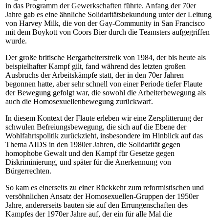
in das Programm der Gewerkschaften führte. Anfang der 70er
Jahre gab es eine ähnliche Solidaritätsbekundung unter der Leitung
von Harvey Milk, die von der Gay-Community in San Francisco
mit dem Boykott von Coors Bier durch die Teamsters aufgegriffen
wurde.
Der große britische Bergarbeiterstreik von 1984, der bis heute als
beispielhafter Kampf gilt, fand während des letzten großen
Ausbruchs der Arbeitskämpfe statt, der in den 70er Jahren
begonnen hatte, aber sehr schnell von einer Periode tiefer Flaute
der Bewegung gefolgt war, die sowohl die Arbeiterbewegung als
auch die Homosexuellenbewegung zurückwarf.
In diesem Kontext der Flaute erleben wir eine Zersplitterung der
schwulen Befreiungsbewegung, die sich auf die Ebene der
Wohlfahrtspolitik zurückzieht, insbesondere im Hinblick auf das
Thema AIDS in den 1980er Jahren, die Solidarität gegen
homophobe Gewalt und den Kampf für Gesetze gegen
Diskriminierung, und später für die Anerkennung von
Bürgerrechten.
So kam es einerseits zu einer Rückkehr zum reformistischen und
versöhnlichen Ansatz der Homosexuellen-Gruppen der 1950er
Jahre, andererseits bauten sie auf den Errungenschaften des
Kampfes der 1970er Jahre auf, der ein für alle Mal die