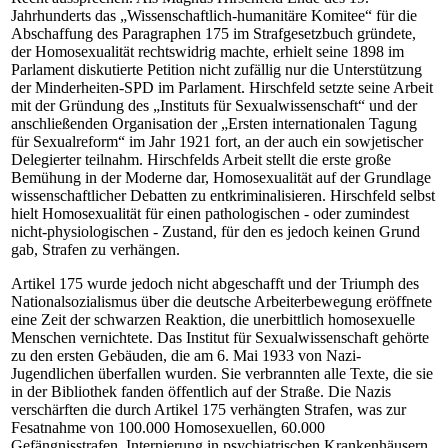
Jahrhunderts das „Wissenschaftlich-humanitäre Komitee“ für die
Abschaffung des Paragraphen 175 im Strafgesetzbuch gründete,
der Homosexualität rechtswidrig machte, erhielt seine 1898 im
Parlament diskutierte Petition nicht zufällig nur die Unterstützung
der Minderheiten-SPD im Parlament. Hirschfeld setzte seine Arbeit
mit der Gründung des „Instituts für Sexualwissenschaft“ und der
anschließenden Organisation der „Ersten internationalen Tagung
für Sexualreform“ im Jahr 1921 fort, an der auch ein sowjetischer
Delegierter teilnahm. Hirschfelds Arbeit stellt die erste große
Bemühung in der Moderne dar, Homosexualität auf der Grundlage
wissenschaftlicher Debatten zu entkriminalisieren. Hirschfeld selbst
hielt Homosexualität für einen pathologischen - oder zumindest
nicht-physiologischen - Zustand, für den es jedoch keinen Grund
gab, Strafen zu verhängen.
Artikel 175 wurde jedoch nicht abgeschafft und der Triumph des
Nationalsozialismus über die deutsche Arbeiterbewegung eröffnete
eine Zeit der schwarzen Reaktion, die unerbittlich homosexuelle
Menschen vernichtete. Das Institut für Sexualwissenschaft gehörte
zu den ersten Gebäuden, die am 6. Mai 1933 von Nazi-
Jugendlichen überfallen wurden. Sie verbrannten alle Texte, die sie
in der Bibliothek fanden öffentlich auf der Straße. Die Nazis
verschärften die durch Artikel 175 verhängten Strafen, was zur
Fesatnahme von 100.000 Homosexuellen, 60.000
Gefängnisstrafen, Internierung in psychiatrischen Krankenhäusern