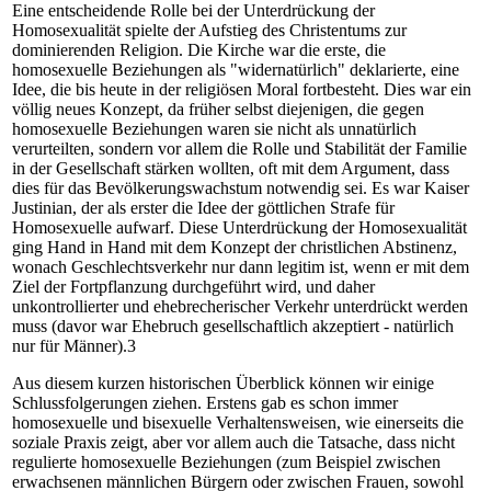
Eine entscheidende Rolle bei der Unterdrückung der
Homosexualität spielte der Aufstieg des Christentums zur
dominierenden Religion. Die Kirche war die erste, die
homosexuelle Beziehungen als "widernatürlich" deklarierte, eine
Idee, die bis heute in der religiösen Moral fortbesteht. Dies war ein
völlig neues Konzept, da früher selbst diejenigen, die gegen
homosexuelle Beziehungen waren sie nicht als unnatürlich
verurteilten, sondern vor allem die Rolle und Stabilität der Familie
in der Gesellschaft stärken wollten, oft mit dem Argument, dass
dies für das Bevölkerungswachstum notwendig sei. Es war Kaiser
Justinian, der als erster die Idee der göttlichen Strafe für
Homosexuelle aufwarf. Diese Unterdrückung der Homosexualität
ging Hand in Hand mit dem Konzept der christlichen Abstinenz,
wonach Geschlechtsverkehr nur dann legitim ist, wenn er mit dem
Ziel der Fortpflanzung durchgeführt wird, und daher
unkontrollierter und ehebrecherischer Verkehr unterdrückt werden
muss (davor war Ehebruch gesellschaftlich akzeptiert - natürlich
nur für Männer).3
Aus diesem kurzen historischen Überblick können wir einige
Schlussfolgerungen ziehen. Erstens gab es schon immer
homosexuelle und bisexuelle Verhaltensweisen, wie einerseits die
soziale Praxis zeigt, aber vor allem auch die Tatsache, dass nicht
regulierte homosexuelle Beziehungen (zum Beispiel zwischen
erwachsenen männlichen Bürgern oder zwischen Frauen, sowohl