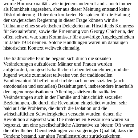
wurde Homosexualität - wie in jedem anderen Land - noch immer
als Krankheit angesehen, aber aus dieser Meinung entstand keine
Diskriminierung. Unter den konkreten Beispielen für die Haltung
der sowjetischen Regierung in dieser Frage können wir die
Teilnahme eines sowjetischen Delegierten an Hirschfelds Kongress
für Sexualreform, sowie die Ernennung von Georgy Chicherin, der
offen schwul war, zum Kommissar für auswärtige Angelegenheiten
im Jahre 1918 nennen. Solche Handlungen waren im damaligen
historischen Kontext weltweit einmalig.
Die traditionelle Familie begann sich durch die sozialen
Veränderungen aufzulösen: Männer und Frauen wurden
aufgefordert, am gesellschaftlichen Leben teilzunehmen, und die
Jugend wurde zumindest teilweise von der traditionellen
Familienautorität befreit und strebte nach neuen sozialen (auch
emotionalen und sexuellen) Beziehungen4, insbesondere innerhalb
der Jugendorganisationen. Allerdings stießen die radikalen
Veränderungen auch in der Familie und hinsichtlich sexueller
Beziehungen, die durch die Revolution eingeleitet wurden, sehr
bald auf die Probleme, die durch die Isolation und die
wirtschaftlichen Schwierigkeiten versucht wurden, denen die
Revolution ausgesetzt war. Die materiellen Ressourcen waren zu
begrenzt, um eine gesellschaftliche Alternative zu bieten: Oft waren
die öffentlichen Dienstleistungen von so geringer Qualität, dass die
Tendenz bestand, zur alten Familienstruktur zurückzukehren.