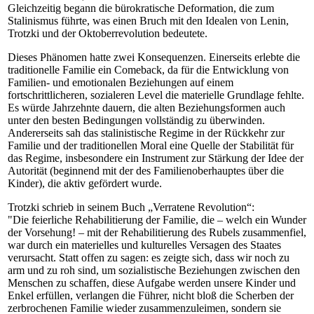
Gleichzeitig begann die bürokratische Deformation, die zum
Stalinismus führte, was einen Bruch mit den Idealen von Lenin,
Trotzki und der Oktoberrevolution bedeutete.
Dieses Phänomen hatte zwei Konsequenzen. Einerseits erlebte die
traditionelle Familie ein Comeback, da für die Entwicklung von
Familien- und emotionalen Beziehungen auf einem
fortschrittlicheren, sozialeren Level die materielle Grundlage fehlte.
Es würde Jahrzehnte dauern, die alten Beziehungsformen auch
unter den besten Bedingungen vollständig zu überwinden.
Andererseits sah das stalinistische Regime in der Rückkehr zur
Familie und der traditionellen Moral eine Quelle der Stabilität für
das Regime, insbesondere ein Instrument zur Stärkung der Idee der
Autorität (beginnend mit der des Familienoberhauptes über die
Kinder), die aktiv gefördert wurde.
Trotzki schrieb in seinem Buch „Verratene Revolution“:
"Die feierliche Rehabilitierung der Familie, die – welch ein Wunder
der Vorsehung! – mit der Rehabilitierung des Rubels zusammenfiel,
war durch ein materielles und kulturelles Versagen des Staates
verursacht. Statt offen zu sagen: es zeigte sich, dass wir noch zu
arm und zu roh sind, um sozialistische Beziehungen zwischen den
Menschen zu schaffen, diese Aufgabe werden unsere Kinder und
Enkel erfüllen, verlangen die Führer, nicht bloß die Scherben der
zerbrochenen Familie wieder zusammenzuleimen, sondern sie