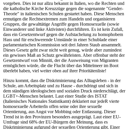
vorgeben. Dies ist nur allzu bekannt in Italien, wo die Rechten und
die katholische Kirche Kreuzzüge gegen die sogenannte "Gender-
Theorie" in italienischen Schulen gestartet haben. Diese Menschen
ermutigen die Rechtsextremen zum Handeln und organisieren
Gruppen, die gewalttätige Angriffe gegen Homosexuelle (sowie
Einwanderer und linke Aktivisten) durchführen. Es ist kein Zufall,
dass ein Gesetzentwurf gegen die Aufstachelung zu homophobem
Hass und für erschwerende Umstände in einer Schublade einer
parlamentarischen Kommission seit drei Jahren Staub ansammelt.
Dieses Gesetz geht zwar nicht weit genug, würde aber zumindest
ein gewisses Maß an Schutz gewährleisten. Aber offenbar steht der
Gesetzentwurf von Minniti, der die Ausweisung von Migranten
ermöglichen würde, die die Flucht über das Mittelmeer im Boot
überlebt haben, viel weiter oben auf ihrer Prioritätenliste!
Hinzu kommt, dass die Diskriminierung das Alltagsleben - in der
Schule, am Arbeitsplatz und zu Hause - durchdringt und sich in
dem ständigen ideologischen und sozialen Druck niederschlägt, der
LGBT+-Menschen belastet. Laut einer Studie des ISTAT
(Italienisches Nationales Statistikamt) deklariert nur jedeR vierte
homosexuelle ArbeiterIn offen seine oder ihre sexuelle
Orientierung, aus Angst vor Mobbing oder Entlassung. Dieser
Trend ist in den Provinzen besonders ausgeprägt. Laut einer EU-
Umfrage sind 68% der EU-Bürgern der Meinung, dass es
Diskriminierung aufgrund der sexuellen Orientierung gibt. Einer