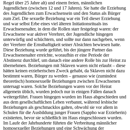
Regel über 25 Jahre alt) und einem freien, männlichen
Jugendlichen (zwischen 12 und 17 Jahren). Sie hatte die Erziehung
des Jugendlichen zum Erwachsensein und den Status als Bürger
zum Ziel. Die sexuelle Beziehung war ein Teil dieser Erziehung
und war selbst Erbe eines viel älteren Initiationsrituals ins
Erwachsenenalter, in dem die Rollen starr festgelegt waren: der
Erwachsene war aktiver Verehrer, der Jugendliche hingegen
unterwürfig und schüchtern, und sollte nur dann nachgeben, wenn
der Verehrer die Ernsthaftigkeit seiner Absichten bewiesen hatte.
Diese Beziehung wurde geführt, bis der jüngere Partner das
Erwachsenenalter erreichte, woraufhin er eine Periode der
Abstinenz durchlief, um danach eine andere Rolle bis zur Heirat zu
übernehmen. Beziehungen mit Sklaven waren nicht erlaubt – diese
hätten keinen erzieherischen Zweck gehabt, da Sklaven nicht dazu
bestimmt waren, Bürger zu werden – genauso wie (zumindest
theoretisch) homosexuelle Beziehungen zwischen Erwachsenen
untersagt waren. Solche Beziehungen waren vor der Heirat
allgemein üblich, wurden jedoch nur in einigen Fällen danach
weitergeführt. Frauen hingegen wurden im Haus abgeschieden und
aus dem gesellschaftlichen Leben verbannt, während lesbische
Beziehungen als geschmacklos galten, obwohl sie vor allem in
Schulen für die Ausbildung junger Frauen (Sappho war Erzieherin)
existierten, bevor sie schließlich im Haus eingeschlossen wurden.
Im Laufe der Jahrhunderte führten die Verbreitung männlicher
homosexueller Beziehungen und eine Schwächung der