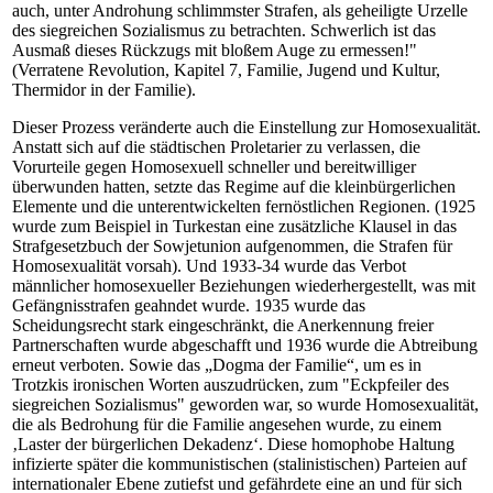
auch, unter Androhung schlimmster Strafen, als geheiligte Urzelle
des siegreichen Sozialismus zu betrachten. Schwerlich ist das
Ausmaß dieses Rückzugs mit bloßem Auge zu ermessen!"
(Verratene Revolution, Kapitel 7, Familie, Jugend und Kultur,
Thermidor in der Familie).
Dieser Prozess veränderte auch die Einstellung zur Homosexualität.
Anstatt sich auf die städtischen Proletarier zu verlassen, die
Vorurteile gegen Homosexuell schneller und bereitwilliger
überwunden hatten, setzte das Regime auf die kleinbürgerlichen
Elemente und die unterentwickelten fernöstlichen Regionen. (1925
wurde zum Beispiel in Turkestan eine zusätzliche Klausel in das
Strafgesetzbuch der Sowjetunion aufgenommen, die Strafen für
Homosexualität vorsah). Und 1933-34 wurde das Verbot
männlicher homosexueller Beziehungen wiederhergestellt, was mit
Gefängnisstrafen geahndet wurde. 1935 wurde das
Scheidungsrecht stark eingeschränkt, die Anerkennung freier
Partnerschaften wurde abgeschafft und 1936 wurde die Abtreibung
erneut verboten. Sowie das „Dogma der Familie“, um es in
Trotzkis ironischen Worten auszudrücken, zum "Eckpfeiler des
siegreichen Sozialismus" geworden war, so wurde Homosexualität,
die als Bedrohung für die Familie angesehen wurde, zu einem
‚Laster der bürgerlichen Dekadenz‘. Diese homophobe Haltung
infizierte später die kommunistischen (stalinistischen) Parteien auf
internationaler Ebene zutiefst und gefährdete eine an und für sich