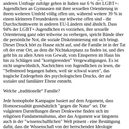
anderen Umfrage zufolge gehen in Italien nur 6 % der LGBT+-
Jugendlichen an Gymnasien mit ihrer sexuellen Orientierung in
ihrem weiteren Umfeld völlig offen um, während weitere 39 % in
einem kleineren Freundeskreis nur teilweise offen sind - die
Durchschnittswerte in anderen EU-Ländern sind ähnlich. Dass
94% der LGBT+-Jugendlichen es vorziehen, ihre sexuelle
Orientierung ganz oder teilweise zu verbergen, spricht Bände über
die persönliche Not, die soziale Diskriminierung mit sich bringt.
Dieser Druck hört zu Hause nicht auf, und die Familie ist in der Tat
oft der erste Ort, an dem die Nichtakzeptanz zu finden ist, und dies
geht bis zu allen Arten von Gewalt, vom Einsperren im Haus bis
hin zu Schlägen und "korrigierenden" Vergewaltigungen. Es ist
nicht ungewöhnlich, Nachrichten von Jugendlichen zu lesen, die
"Selbstmord begangen haben, weil sie schwul waren", das
tragische Endergebnis des psychologischen Drucks, der auf
sozialer und familiärer Ebene entsteht.
Welche „traditionelle“ Familie?
Jede homophobe Kampagne basiert auf dem Argument, dass
Homosexualität grundsätzlich "gegen die Natur" sei. Die
vulgärsten Darstellungen dieser Denkweise finden sich im
religiösen Fundamentalismus, aber das Argument war längstens
auch in der "wissenschaftlichen" Welt präsent - eine Bestätigung
dafür, dass die Wissenschaft von der herrschenden Ideologie