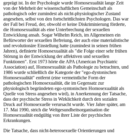
geprägt ist. In der Psychologie wurde Homosexualität lange Zeit
von der Mehrheit der wissenschaftlichen Gemeinschaft als
pathologisch oder zumindest als nicht-physiologischer Zustand
angesehen, selbst von den fortschrittlichsten Psychologen. Das war
der Fall bei Freud, der, obwohl er keine Diskriminierung förderte,
die Homosexualität als eine Unterbrechung der sexuellen
Entwicklung ansah. Sogar Wilhelm Reich, im Allgemeinen ein
Befürworter der sexuellen Befreiung, der auch eine materialistische
und revolutionäre Einstellung hatte (zumindest in seinen frühen
Jahren), definierte Homosexualität als "die Folge einer sehr frühen
Störung in der Entwicklung der affektiven und sexuellen
Funktionen". Erst 1973 hörte die APA (American Psychiatric
Association) auf, Homosexualität als Pathologie zu betrachten, und
1986 wurde schließlich die Kategorie der "ego-dystonischen
Homosexualität" entfernt (eine vermeintliche Form der
pathologischen Homosexualität, die im Gegensatz zur
physiologisch begründeten ego-syntonischen Homosexualität als
Quelle von Stress angesehen wird), in Anerkennung der Tatsache,
dass der psychische Stress in Wirklichkeit durch den sozialen
Druck auf Homosexuelle verursacht wurde. Vier Jahre später, am
17. Mai 1990, strich die Weltgesundheitsorganisation die
Homosexualität endgültig von ihrer Liste der psychischen
Erkrankungen.
Die Tatsache, dass nicht-heterosexuelle Orientierungen und