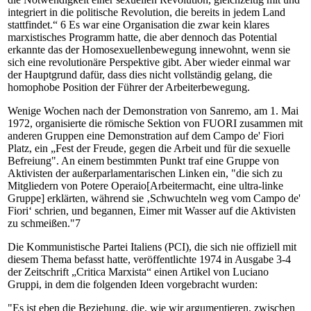
integriert in die politische Revolution, die bereits in jedem Land
stattfindet.“ 6 Es war eine Organisation die zwar kein klares
marxistisches Programm hatte, die aber dennoch das Potential
erkannte das der Homosexuellenbewegung innewohnt, wenn sie
sich eine revolutionäre Perspektive gibt. Aber wieder einmal war
der Hauptgrund dafür, dass dies nicht vollständig gelang, die
homophobe Position der Führer der Arbeiterbewegung.
Wenige Wochen nach der Demonstration von Sanremo, am 1. Mai
1972, organisierte die römische Sektion von FUORI zusammen mit
anderen Gruppen eine Demonstration auf dem Campo de' Fiori
Platz, ein „Fest der Freude, gegen die Arbeit und für die sexuelle
Befreiung". An einem bestimmten Punkt traf eine Gruppe von
Aktivisten der außerparlamentarischen Linken ein, "die sich zu
Mitgliedern von Potere Operaio[Arbeitermacht, eine ultra-linke
Gruppe] erklärten, während sie ‚Schwuchteln weg vom Campo de'
Fiori‘ schrien, und begannen, Eimer mit Wasser auf die Aktivisten
zu schmeißen."7
Die Kommunistische Partei Italiens (PCI), die sich nie offiziell mit
diesem Thema befasst hatte, veröffentlichte 1974 in Ausgabe 3-4
der Zeitschrift „Critica Marxista“ einen Artikel von Luciano
Gruppi, in dem die folgenden Ideen vorgebracht wurden:
"Es ist eben die Beziehung, die, wie wir argumentieren, zwischen