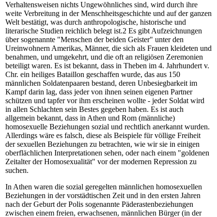
Verhaltensweisen nichts Ungewöhnliches sind, wird durch ihre
weite Verbreitung in der Menschheitsgeschichte und auf der ganzen
Welt bestätigt, was durch anthropologische, historische und
literarische Studien reichlich belegt ist.2 Es gibt Aufzeichnungen
über sogenannte "Menschen der beiden Geister" unter den
Ureinwohnern Amerikas, Männer, die sich als Frauen kleideten und
benahmen, und umgekehrt, und die oft an religiösen Zeremonien
beteiligt waren. Es ist bekannt, dass in Theben im 4. Jahrhundert v.
Chr. ein heiliges Bataillon geschaffen wurde, das aus 150
männlichen Soldatenpaaren bestand, deren Unbesiegbarkeit im
Kampf darin lag, dass jeder von ihnen seinen eigenen Partner
schützen und tapfer vor ihm erscheinen wollte - jeder Soldat wird
in allen Schlachten sein Bestes gegeben haben. Es ist auch
allgemein bekannt, dass in Athen und Rom (männliche)
homosexuelle Beziehungen sozial und rechtlich anerkannt wurden.
Allerdings wäre es falsch, diese als Beispiele für völlige Freiheit
der sexuellen Beziehungen zu betrachten, wie wir sie in einigen
oberflächlichen Interpretationen sehen, oder nach einem "goldenen
Zeitalter der Homosexualität" vor der modernen Repression zu
suchen.
In Athen waren die sozial geregelten männlichen homosexuellen
Beziehungen in der vorstädtischen Zeit und in den ersten Jahren
nach der Geburt der Polis sogenannte Päderastenbeziehungen
zwischen einem freien, erwachsenen, männlichen Bürger (in der