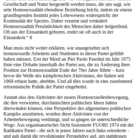
Gesellschaft und Natur hergestellt werden muss, die uns sagt, wie
sehr Homosexualität ebendiese Beziehung bricht, indem sie einem
grundlegenden Instinkt jedes Lebewesens widerspricht: der
Kontinuität der Spezies. Daher verarmt und verändert
Homosexualität Persönlichkeit des Menschen daher tiefgreifend.
Oft aus der Einsamkeit geboren, endet sie oft auch in der
Einsamkeit.“ 8
Man muss nicht weiter erklären, wie unangenehm sich
homosexuelle Arbeitern und Studenten in dieser Partei gefühlt
haben müssen. Erst der Mord an Pier Paolo Pasolini im Jahr 1975
löste eine Debatte innerhalb der Partei aus, die zu Änderung ihrer
Position zur Homosexualität Ende der 70er Jahre führte – kurz
bevor die Welle des kämpferischen Aktivismus, der Italien seit
1968 erfasst hatte, abebbte. Und all dies wurde in eine zunehmend
reformistische Politik der Partei eingebettet.
Anstatt also den Aktivisten der neuen Homosexuellenbewegung,
die ihre verwirrten, durchmischten politischen Ideen hätten
überwinden können, eine Perspektive des allgemeinen politischen
Kampfes anzubieten, wurden diese Aktivisten von der
Arbeiterbewegung verdrängt, und so gingen sie unterschiedliche
Wege. Aus organisatorischer Sicht fusionierte FUORI 1974 mit der
Radikalen Partei - die sich in jenen Jahren nach links orientierte -
und gab damit die revolutionäre Perspektive auf, um stattdessen