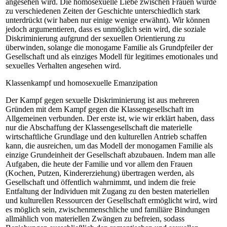
angesehen wird. Die homosexuelle Liebe zwischen Frauen wurde
zu verschiedenen Zeiten der Geschichte unterschiedlich stark
unterdrückt (wir haben nur einige wenige erwähnt). Wir können
jedoch argumentieren, dass es unmöglich sein wird, die soziale
Diskriminierung aufgrund der sexuellen Orientierung zu
überwinden, solange die monogame Familie als Grundpfeiler der
Gesellschaft und als einziges Modell für legitimes emotionales und
sexuelles Verhalten angesehen wird.
Klassenkampf und homosexuelle Emanzipation
Der Kampf gegen sexuelle Diskriminierung ist aus mehreren
Gründen mit dem Kampf gegen die Klassengesellschaft im
Allgemeinen verbunden. Der erste ist, wie wir erklärt haben, dass
nur die Abschaffung der Klassengesellschaft die materielle
wirtschaftliche Grundlage und den kulturellen Antrieb schaffen
kann, die ausreichen, um das Modell der monogamen Familie als
einzige Grundeinheit der Gesellschaft abzubauen. Indem man alle
Aufgaben, die heute der Familie und vor allem den Frauen
(Kochen, Putzen, Kindererziehung) übertragen werden, als
Gesellschaft und öffentlich wahrnimmt, und indem die freie
Entfaltung der Individuen mit Zugang zu den besten materiellen
und kulturellen Ressourcen der Gesellschaft ermöglicht wird, wird
es möglich sein, zwischenmenschliche und familiäre Bindungen
allmählich von materiellen Zwängen zu befreien, sodass