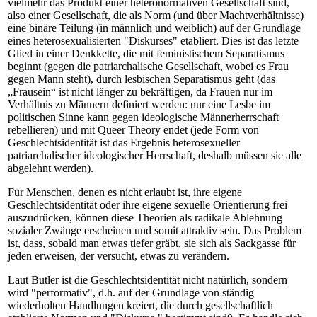
vielmehr das Produkt einer heteronormativen Gesellschaft sind,
also einer Gesellschaft, die als Norm (und über Machtverhältnisse)
eine binäre Teilung (in männlich und weiblich) auf der Grundlage
eines heterosexualisierten "Diskurses" etabliert. Dies ist das letzte
Glied in einer Denkkette, die mit feministischem Separatismus
beginnt (gegen die patriarchalische Gesellschaft, wobei es Frau
gegen Mann steht), durch lesbischen Separatismus geht (das
„Frausein“ ist nicht länger zu bekräftigen, da Frauen nur im
Verhältnis zu Männern definiert werden: nur eine Lesbe im
politischen Sinne kann gegen ideologische Männerherrschaft
rebellieren) und mit Queer Theory endet (jede Form von
Geschlechtsidentität ist das Ergebnis heterosexueller
patriarchalischer ideologischer Herrschaft, deshalb müssen sie alle
abgelehnt werden).
Für Menschen, denen es nicht erlaubt ist, ihre eigene
Geschlechtsidentität oder ihre eigene sexuelle Orientierung frei
auszudrücken, können diese Theorien als radikale Ablehnung
sozialer Zwänge erscheinen und somit attraktiv sein. Das Problem
ist, dass, sobald man etwas tiefer gräbt, sie sich als Sackgasse für
jeden erweisen, der versucht, etwas zu verändern.
Laut Butler ist die Geschlechtsidentität nicht natürlich, sondern
wird "performativ", d.h. auf der Grundlage von ständig
wiederholten Handlungen kreiert, die durch gesellschaftlich