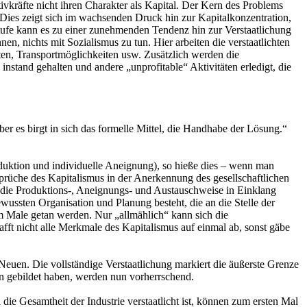
vkräfte nicht ihren Charakter als Kapital. Der Kern des Problems
m. Dies zeigt sich im wachsenden Druck hin zur Kapitalkonzentration,
ufe kann es zu einer zunehmenden Tendenz hin zur Verstaatlichung
, nichts mit Sozialismus zu tun. Hier arbeiten die verstaatlichten
sten, Transportmöglichkeiten usw. Zusätzlich werden die
nstand gehalten und andere „unprofitable“ Aktivitäten erledigt, die
ber es birgt in sich das formelle Mittel, die Handhabe der Lösung.“
 Produktion und individuelle Aneignung), so hieße dies – wenn man
rsprüche des Kapitalismus in der Anerkennung des gesellschaftlichen
so die Produktions-, Aneignungs- und Austauschweise in Einklang
wussten Organisation und Planung besteht, die an die Stelle der
em Male getan werden. Nur „allmählich“ kann sich die
fft nicht alle Merkmale des Kapitalismus auf einmal ab, sonst gäbe
Neuen. Die vollständige Verstaatlichung markiert die äußerste Grenze
ten gebildet haben, werden nun vorherrschend.
ie Gesamtheit der Industrie verstaatlicht ist, können zum ersten Mal