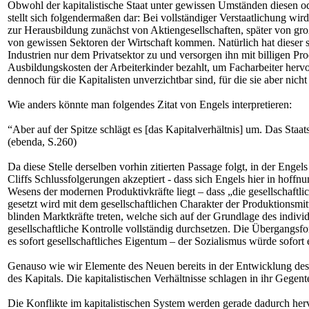
Obwohl der kapitalistische Staat unter gewissen Umständen diesen od
stellt sich folgendermaßen dar: Bei vollständiger Verstaatlichung wir
zur Herausbildung zunächst von Aktiengesellschaften, später von g
von gewissen Sektoren der Wirtschaft kommen. Natürlich hat dieser s
Industrien nur dem Privatsektor zu und versorgen ihn mit billigen P
Ausbildungskosten der Arbeiterkinder bezahlt, um Facharbeiter hervor
dennoch für die Kapitalisten unverzichtbar sind, für die sie aber nich
Wie anders könnte man folgendes Zitat von Engels interpretieren:
“Aber auf der Spitze schlägt es [das Kapitalverhältnis] um. Das Staat
(ebenda, S.260)
Da diese Stelle derselben vorhin zitierten Passage folgt, in der Engel
Cliffs Schlussfolgerungen akzeptiert - dass sich Engels hier in hoff
Wesens der modernen Produktivkräfte liegt – dass „die gesellschaftl
gesetzt wird mit dem gesellschaftlichen Charakter der Produktionsmit
blinden Marktkräfte treten, welche sich auf der Grundlage des indivi
gesellschaftliche Kontrolle vollständig durchsetzen. Die Übergangsfo
es sofort gesellschaftliches Eigentum – der Sozialismus würde sofort
Genauso wie wir Elemente des Neuen bereits in der Entwicklung des A
des Kapitals. Die kapitalistischen Verhältnisse schlagen in ihr Gegen
Die Konflikte im kapitalistischen System werden gerade dadurch herv