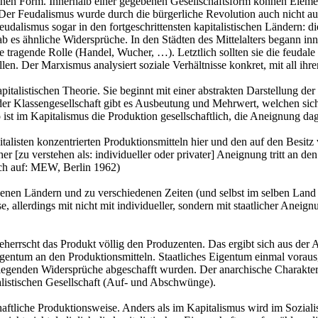
inen Form. Innerhalb einer gegebenen Gesellschaftsform können Eleme
. Der Feudalismus wurde durch die bürgerliche Revolution auch nicht a
eudalismus sogar in den fortgeschrittensten kapitalistischen Ländern: d
 es ähnliche Widersprüche. In den Städten des Mittelalters begann in
eine tragende Rolle (Handel, Wucher, …). Letztlich sollten sie die feu
len. Der Marxismus analysiert soziale Verhältnisse konkret, mit all ihre
pitalistischen Theorie. Sie beginnt mit einer abstrakten Darstellung de
er Klassengesellschaft gibt es Ausbeutung und Mehrwert, welchen sich
ist im Kapitalismus die Produktion gesellschaftlich, die Aneignung dag
sten konzentrierten Produktionsmitteln hier und den auf den Besitz vo
er [zu verstehen als: individueller oder privater] Aneignung tritt an de
ich auf: MEW, Berlin 1962)
enen Ländern und zu verschiedenen Zeiten (und selbst im selben Land 
 allerdings mit nicht mit individueller, sondern mit staatlicher Aneignu
eherrscht das Produkt völlig den Produzenten. Das ergibt sich aus d
gentum an den Produktionsmitteln. Staatliches Eigentum einmal vorau
legenden Widersprüche abgeschafft wurden. Der anarchische Charakter 
alistischen Gesellschaft (Auf- und Abschwünge).
aftliche Produktionsweise. Anders als im Kapitalismus wird im Sozialis