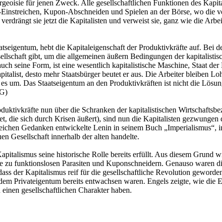
geoisie für jenen Zweck. Alle gesellschaftlichen Funktionen des Kapita
en-Einstreichen, Kupon-Abschneiden und Spielen an der Börse, wo die v
 verdrängt sie jetzt die Kapitalisten und verweist sie, ganz wie die Ar
tseigentum, hebt die Kapitaleigenschaft der Produktivkräfte auf. Bei d
esellschaft gibt, um die allgemeinen äußern Bedingungen der kapitalist
ch seine Form, ist eine wesentlich kapitalistische Maschine, Staat der K
alist, desto mehr Staatsbürger beutet er aus. Die Arbeiter bleiben Lohn
 es um. Das Staatseigentum an den Produktivkräften ist nicht die Lösung 
TG)
oduktivkräfte nun über die Schranken der kapitalistischen Wirtschafts
tet, die sich durch Krisen äußert), sind nun die Kapitalisten gezwungen
gleichen Gedanken entwickelte Lenin in seinem Buch „Imperialismus“, i
en Gesellschaft innerhalb der alten handelte.
Kapitalismus seine historische Rolle bereits erfüllt. Aus diesem Grund 
ie zu funktionslosen Parasiten und Kuponschneidern. Genauso waren di
 dass der Kapitalismus reif für die gesellschaftliche Revolution geworde
 dem Privateigentum bereits entwachsen waren. Engels zeigte, wie die 
 einen gesellschaftlichen Charakter haben.