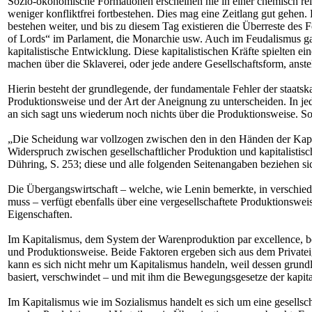
Sozio-ökonomische Formationen erscheinen nie in einer chemisch re
weniger konfliktfrei fortbestehen. Dies mag eine Zeitlang gut gehen
bestehen weiter, und bis zu diesem Tag existieren die Überreste des F
of Lords“ im Parlament, die Monarchie usw. Auch im Feudalismus gab
kapitalistische Entwicklung. Diese kapitalistischen Kräfte spielten 
machen über die Sklaverei, oder jede andere Gesellschaftsform, anstel
Hierin besteht der grundlegende, der fundamentale Fehler der staatska
Produktionsweise und der Art der Aneignung zu unterscheiden. In jed
an sich sagt uns wiederum noch nichts über die Produktionsweise. So 
„Die Scheidung war vollzogen zwischen den in den Händen der Kapitali
Widerspruch zwischen gesellschaftlicher Produktion und kapitalistisch
Dühring, S. 253; diese und alle folgenden Seitenangaben beziehen s
Die Übergangswirtschaft – welche, wie Lenin bemerkte, in verschied
muss – verfügt ebenfalls über eine vergesellschaftete Produktionsweise,
Eigenschaften.
Im Kapitalismus, dem System der Warenproduktion par excellence, b
und Produktionsweise. Beide Faktoren ergeben sich aus dem Privatei
kann es sich nicht mehr um Kapitalismus handeln, weil dessen grund
basiert, verschwindet – und mit ihm die Bewegungsgesetze der kapit
Im Kapitalismus wie im Sozialismus handelt es sich um eine gesellsch