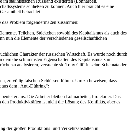
 im stalinistischen Russland existierten (Lohnarbeit,
chaftssystems schließen zu können. Auch hier braucht es eine
Gesamtheit betrachtet.
sste das Problem folgendermaßen zusammen:
Elemente, Teilchen, Stückchen sowohl des Kapitalismus als auch des
enn nun die Elemente der verschiedenen gesellschaftlichen
rüchlichen Charakter der russischen Wirtschaft. Es wurde noch durch
me, in dem die schlimmsten Eigenschaften des Kapitalismus zum
üche zu analysieren, versuchte sie Tony Cliff in seine Schemata der
en, zu völlig falschen Schlüssen führen. Um zu beweisen, dass
itt aus dem „Anti-Dühring“:
beutet er aus. Die Arbeiter bleiben Lohnarbeiter, Proletarier. Das
 den Produktivkräften ist nicht die Lösung des Konflikts, aber es
ng der großen Produktions- und Verkehrsanstalten in