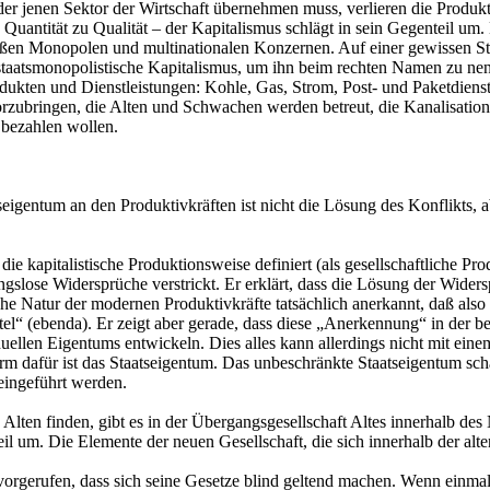
er jenen Sektor der Wirtschaft übernehmen muss, verlieren die Produkti
d Quantität zu Qualität – der Kapitalismus schlägt in sein Gegenteil u
roßen Monopolen und multinationalen Konzernen. Auf einer gewissen St
taatsmonopolistische Kapitalismus, um ihn beim rechten Namen zu nennen
rodukten und Dienstleistungen: Kohle, Gas, Strom, Post- und Paketdien
zubringen, die Alten und Schwachen werden betreut, die Kanalisation i
t bezahlen wollen.
seigentum an den Produktivkräften ist nicht die Lösung des Konflikts, a
s die kapitalistische Produktionsweise definiert (als gesellschaftliche
nungslose Widersprüche verstrickt. Er erklärt, dass die Lösung der Wide
iche Natur der modernen Produktivkräfte tatsächlich anerkannt, daß al
tel“ (ebenda). Er zeigt aber gerade, dass diese „Anerkennung“ in der be
duellen Eigentums entwickeln. Dies alles kann allerdings nicht mit ein
rm dafür ist das Staatseigentum. Das unbeschränkte Staatseigentum scha
 eingeführt werden.
lten finden, gibt es in der Übergangsgesellschaft Altes innerhalb des 
teil um. Die Elemente der neuen Gesellschaft, die sich innerhalb der al
orgerufen, dass sich seine Gesetze blind geltend machen. Wenn einmal d