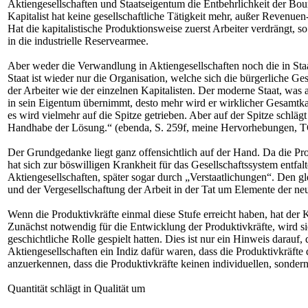
Aktiengesellschaften und Staatseigentum die Entbehrlichkeit der Bour
Kapitalist hat keine gesellschaftliche Tätigkeit mehr, außer Revenu
Hat die kapitalistische Produktionsweise zuerst Arbeiter verdrängt, so
in die industrielle Reservearmee.
Aber weder die Verwandlung in Aktiengesellschaften noch die in Staa
Staat ist wieder nur die Organisation, welche sich die bürgerliche G
der Arbeiter wie der einzelnen Kapitalisten. Der moderne Staat, was au
in sein Eigentum übernimmt, desto mehr wird er wirklicher Gesamtkapit
es wird vielmehr auf die Spitze getrieben. Aber auf der Spitze schlägt
Handhabe der Lösung.“ (ebenda, S. 259f, meine Hervorhebungen, 
Der Grundgedanke liegt ganz offensichtlich auf der Hand. Da die Pr
hat sich zur böswilligen Krankheit für das Gesellschaftssystem entfal
Aktiengesellschaften, später sogar durch „Verstaatlichungen“. Den 
und der Vergesellschaftung der Arbeit in der Tat um Elemente der neu
Wenn die Produktivkräfte einmal diese Stufe erreicht haben, hat der 
Zunächst notwendig für die Entwicklung der Produktivkräfte, wird s
geschichtliche Rolle gespielt hatten. Dies ist nur ein Hinweis darauf,
Aktiengesellschaften ein Indiz dafür waren, dass die Produktivkräfte
anzuerkennen, dass die Produktivkräfte keinen individuellen, sondern
Quantität schlägt in Qualität um