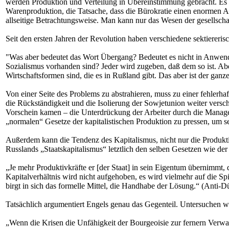
werden Produktion und Verteilung in Übereinstimmung gebracht. Es reic
Warenproduktion, die Tatsache, dass die Bürokratie einen enormen A
allseitige Betrachtungsweise. Man kann nur das Wesen der gesellschaf
Seit den ersten Jahren der Revolution haben verschiedene sektierer
"Was aber bedeutet das Wort Übergang? Bedeutet es nicht in Anwendu
Sozialismus vorhanden sind? Jeder wird zugeben, daß dem so ist. Abe
Wirtschaftsformen sind, die es in Rußland gibt. Das aber ist der gan
Von einer Seite des Problems zu abstrahieren, muss zu einer fehlerh
die Rückständigkeit und die Isolierung der Sowjetunion weiter verschä
Vorschein kamen – die Unterdrückung der Arbeiter durch die Manager,
„normalen“ Gesetze der kapitalistischen Produktion zu pressen, um sei
Außerdem kann die Tendenz des Kapitalismus, nicht nur die Produktiv
Russlands „Staatskapitalismus“ letztlich den selben Gesetzen wie der 
„Je mehr Produktivkräfte er [der Staat] in sein Eigentum übernimmt, d
Kapitalverhältnis wird nicht aufgehoben, es wird vielmehr auf die Spi
birgt in sich das formelle Mittel, die Handhabe der Lösung.“
(Anti-Dü
Tatsächlich argumentiert Engels genau das Gegenteil. Untersuchen w
„Wenn die Krisen die Unfähigkeit der Bourgeoisie zur fernern Verwa