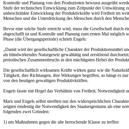
Kontrolle und Planung von den Produzenten bewusst ausgeübt werden 
Stufe der technischen Entwicklung zum Zeitpunkt der Umwälzung zum
unbeschränkte Entwicklung der Produktivkräfte wird Freiheit im weite
Menschen und die Unterdrückung des Menschen durch den Menschen 
Bevor eine solche Stufe erreicht wird, muss die Gesellschaft durch e
abgeschafft ist und Kontrolle und Planung zum ersten Mal möglich w
Phase (die Übergangsperiode) schrieb Engels:
„Damit wird der gesellschaftliche Charakter der Produktionsmittel un
als blindwirkendes Naturgesetz gewalttätig und zerstörend durchset
periodischen Zusammenbruchs in den mächtigsten Hebel der Produkti
Die gesellschaftlich wirksamen Kräfte wirken ganz wie die Naturkräft
Tätigkeit, ihre Richtungen, ihre Wirkungen begriffen, so hängt es nu
von den heutigen gewaltigen Produktivkräften.
Engels fasste mit Hegel das Verhältnis von Freiheit, Notwendigkeit 
Marx und Engels selbst streiften nur den widersprüchlichen Charakter
zeigten eindeutig die Notwendigkeit des Staatseigentums als eine no
folgenden zwei Gründen:
1) um Maßnahmen gegen die alte herrschende Klasse zu treffen