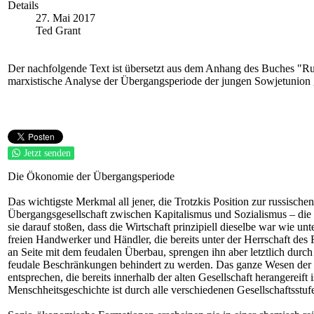
Details
27. Mai 2017
Ted Grant
Der nachfolgende Text ist übersetzt aus dem Anhang des Buches "Russ
marxistische Analyse der Übergangsperiode der jungen Sowjetunion
Jetzt senden
Die Ökonomie der Übergangsperiode
Das wichtigste Merkmal all jener, die Trotzkis Position zur russisch
Übergangsgesellschaft zwischen Kapitalismus und Sozialismus – die G
sie darauf stoßen, dass die Wirtschaft prinzipiell dieselbe war wie un
freien Handwerker und Händler, die bereits unter der Herrschaft des
an Seite mit dem feudalen Überbau, sprengen ihn aber letztlich durch
feudale Beschränkungen behindert zu werden. Das ganze Wesen der pro
entsprechen, die bereits innerhalb der alten Gesellschaft herangereif
Menschheitsgeschichte ist durch alle verschiedenen Gesellschaftsstu