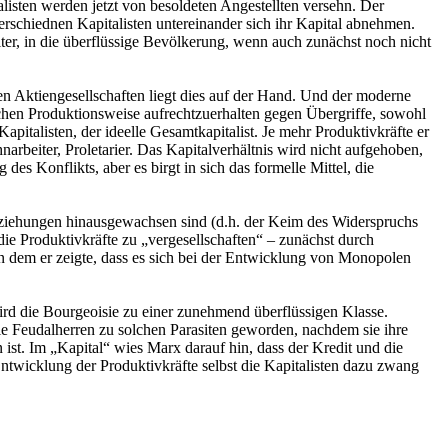
listen werden jetzt von besoldeten Angestellten versehn. Der
erschiednen Kapitalisten untereinander sich ihr Kapital abnehmen.
beiter, in die überflüssige Bevölkerung, wenn auch zunächst noch nicht
en Aktiengesellschaften liegt dies auf der Hand. Und der moderne
ischen Produktionsweise aufrechtzuerhalten gegen Übergriffe, sowohl
apitalisten, der ideelle Gesamtkapitalist. Je mehr Produktivkräfte er
arbeiter, Proletarier. Das Kapitalverhältnis wird nicht aufgehoben,
des Konflikts, aber es birgt in sich das formelle Mittel, die
beziehungen hinausgewachsen sind (d.h. der Keim des Widerspruchs
 die Produktivkräfte zu „vergesellschaften“ – zunächst durch
n dem er zeigte, dass es sich bei der Entwicklung von Monopolen
wird die Bourgeoisie zu einer zunehmend überflüssigen Klasse.
e Feudalherren zu solchen Parasiten geworden, nachdem sie ihre
n ist. Im „Kapital“ wies Marx darauf hin, dass der Kredit und die
Entwicklung der Produktivkräfte selbst die Kapitalisten dazu zwang