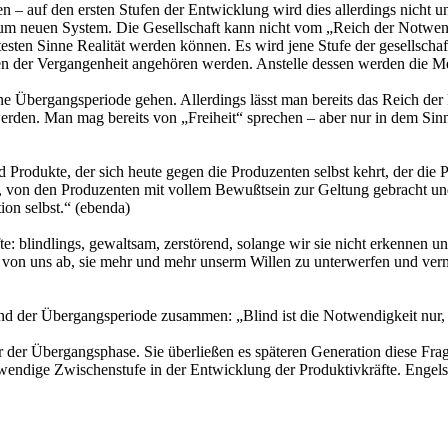
– auf den ersten Stufen der Entwicklung wird dies allerdings nicht u
 neuen System. Die Gesellschaft kann nicht vom „Reich der Notwendig
sten Sinne Realität werden können. Es wird jene Stufe der gesellschaft
der Vergangenheit angehören werden. Anstelle dessen werden die M
ine Übergangsperiode gehen. Allerdings lässt man bereits das Reich der
erden. Man mag bereits von „Freiheit“ sprechen – aber nur in dem Sin
d Produkte, der sich heute gegen die Produzenten selbst kehrt, der die
zt, von den Produzenten mit vollem Bewußtsein zur Geltung gebracht un
on selbst.“ (ebenda)
e: blindlings, gewaltsam, zerstörend, solange wir sie nicht erkennen un
r von uns ab, sie mehr und mehr unserm Willen zu unterwerfen und vermi
und der Übergangsperiode zusammen: „Blind ist die Notwendigkeit nur, i
 der Übergangsphase. Sie überließen es späteren Generation diese Frag
twendige Zwischenstufe in der Entwicklung der Produktivkräfte. Engels 