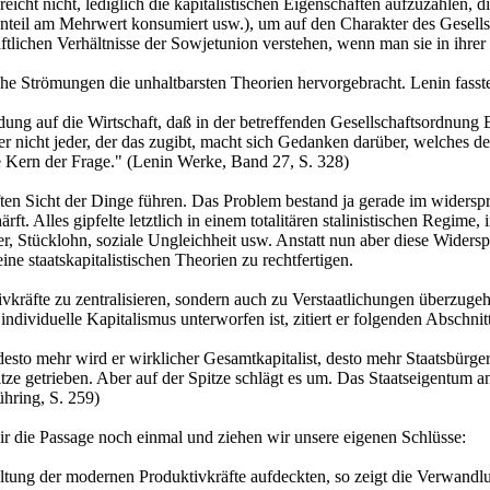
ht nicht, lediglich die kapitalistischen Eigenschaften aufzuzählen, die
nteil am Mehrwert konsumiert usw.), um auf den Charakter des Gesells
tlichen Verhältnisse der Sowjetunion verstehen, wenn man sie in ihrer 
ische Strömungen die unhaltbarsten Theorien hervorgebracht. Lenin fa
ng auf die Wirtschaft, daß in der betreffenden Gesellschaftsordnung 
r nicht jeder, der das zugibt, macht sich Gedanken darüber, welches d
ze Kern der Frage." (Lenin Werke, Band 27, S. 328)
aften Sicht der Dinge führen. Das Problem bestand ja gerade im widersp
rft. Alles gipfelte letztlich in einem totalitären stalinistischen Regi
 Stücklohn, soziale Ungleichheit usw. Anstatt nun aber diese Widerspr
ne staatskapitalistischen Theorien zu rechtfertigen.
kräfte zu zentralisieren, sondern auch zu Verstaatlichungen überzugeh
individuelle Kapitalismus unterworfen ist, zitiert er folgenden Abschn
esto mehr wird er wirklicher Gesamtkapitalist, desto mehr Staatsbürger 
tze getrieben. Aber auf der Spitze schlägt es um. Das Staatseigentum an
hring, S. 259)
ir die Passage noch einmal und ziehen wir unsere eigenen Schlüsse:
ltung der modernen Produktivkräfte aufdeckten, so zeigt die Verwandlu