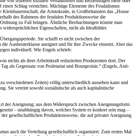
nte von früheren sozialen Verhältnissen und Beziehungen mehr oder
uf einen Schlag vernichtet. Mächtige Elemente des Feudalismus
ie Kleinbauernschaft, die Aristokratie, in Großbritannien das „House
nerhalb des Rahmens der feudalen Produktionsweise die
dale Ordnung zu Fall bringen. Ähnliche Beobachtungen könnte man
n widersprüchlichen Eigenschaften, nicht als Idealbilder.
r Übergangsperiode. Sie schafft es nicht zwischen der
 die Ausbeuterklasse aneignet und für ihre Zwecke einsetzt. Aber das
egen individuell. Wie Engels schrieb:
n nichts als ihrer Arbeitskraft reduzierten Produzenten dort. Der
n Tag als Gegensatz von Proletariat und Bourgeoisie.“ (Engels, Anti-
zu verschiedenen Zeiten) völlig unterschiedlich aussehen kann und
ng. Sie vereint sowohl sozialistische als auch kapitalistische
er Art der Aneignung; aus dem Widerspruch zwischen Aneignungsform
sgesetzt – unabhängig davon, welches System es konkret sein mag –
der gesellschaftlichen Produktionsweise, die auf privater Aneignung
mus auch die Verteilung gesellschaftlich organisiert. Zum ersten Mal