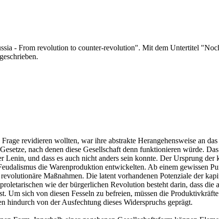
ia - From revolution to counter-revolution". Mit dem Untertitel "Noch
 geschrieben.
en Frage revidieren wollten, war ihre abstrakte Herangehensweise an das
esetze, nach denen diese Gesellschaft denn funktionieren würde. Das 
ter Lenin, und dass es auch nicht anders sein konnte. Der Ursprung der k
 Feudalismus die Warenproduktion entwickelten. Ab einem gewissen Punkt
 revolutionäre Maßnahmen. Die latent vorhandenen Potenziale der kapit
letarischen wie der bürgerlichen Revolution besteht darin, dass die a
t ist. Um sich von diesen Fesseln zu befreien, müssen die Produktivkräf
fen hindurch von der Ausfechtung dieses Widerspruchs geprägt.