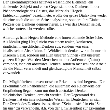
Der Erkenntnisprozess hat zwei wesentliche Elemente: ein
denkendes Subjekt und einen Gegenstand des Denkens. In der
Phänomenologie des Geistes, das Marx als "Hegels
Entdeckungsreise" bezeichnete, wollte der große Dialektiker weder
die eine noch die andere Seite analysieren, sondern ihre Einheit im
Prozess des Denkens demonstrieren. Es war das Denken selbst,
welches untersucht werden sollte.
Allerdings hatte Hegels Methode eine innewohnende Schwäche.
Als Idealist ging Hegel nicht von einem realen, konkreten,
sinnlichen menschlichen Denken aus, sondern von einer
idealistischen Abstraktion. In Wirklichkeit denken wir nicht nur mit
unserem Geist, sondern mit allen unseren Sinnen - mit unserem
ganzen Körper. Was den Menschen mit der Außenwelt (Natur)
verbindet, ist nicht abstraktes Denken, sondern menschliche Arbeit,
die die Natur verwandelt und gleichzeitig die Menschheit selbst
verwandelt.
Die Möglichkeiten der sensorischen Erkenntnis sind begrenzt. Die
Erkenntnis von Phänomenen, die außerhalb der Reichweite der
Empfindung liegen, kann nur durch abstraktes Denken,
dialektisches Denken, erreicht werden. Der Gegenstand des
Denkens hat ein innewohnendes Wesen, im Deutschen, an sich.
Der Zweck des Denkens ist es, dieses "Sein an sich" in ein "Sein
für uns" zu verwandeln, d.h. von der Unwissenheit zur Erkenntnis