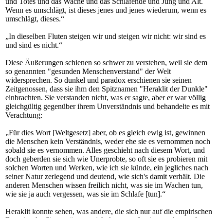
und Totes und das Wache und das Schlafende und Jung und Alt.
Wenn es umschlägt, ist dieses jenes und jenes wiederum, wenn es
umschlägt, dieses.“
„In dieselben Fluten steigen wir und steigen wir nicht: wir sind es
und sind es nicht.“
Diese Äußerungen schienen so schwer zu verstehen, weil sie dem
so genannten "gesunden Menschenverstand" der Welt
widersprechen. So dunkel und paradox erschienen sie seinen
Zeitgenossen, dass sie ihm den Spitznamen "Heraklit der Dunkle"
einbrachten. Sie verstanden nicht, was er sagte, aber er war völlig
gleichgültig gegenüber ihrem Unverständnis und behandelte es mit
Verachtung:
„Für dies Wort [Weltgesetz] aber, ob es gleich ewig ist, gewinnen
die Menschen kein Verständnis, weder ehe sie es vernommen noch
sobald sie es vernommen. Alles geschieht nach diesem Wort, und
doch geberden sie sich wie Unerprobte, so oft sie es probieren mit
solchen Worten und Werken, wie ich sie künde, ein jegliches nach
seiner Natur zerlegend und deutend, wie sich's damit verhält. Die
anderen Menschen wissen freilich nicht, was sie im Wachen tun,
wie sie ja auch vergessen, was sie im Schlafe [tun].“
Heraklit konnte sehen, was andere, die sich nur auf die empirischen