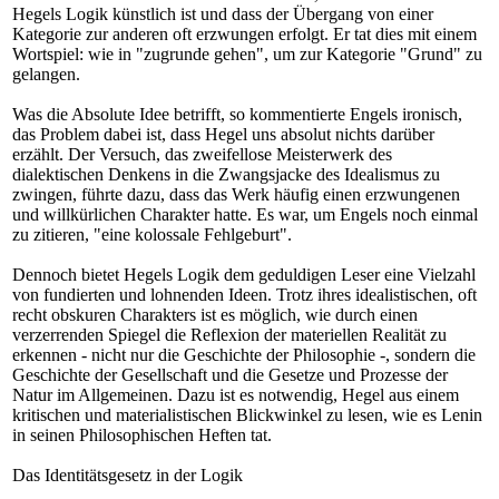
Hegels Logik künstlich ist und dass der Übergang von einer
Kategorie zur anderen oft erzwungen erfolgt. Er tat dies mit einem
Wortspiel: wie in "zugrunde gehen", um zur Kategorie "Grund" zu
gelangen.
Was die Absolute Idee betrifft, so kommentierte Engels ironisch,
das Problem dabei ist, dass Hegel uns absolut nichts darüber
erzählt. Der Versuch, das zweifellose Meisterwerk des
dialektischen Denkens in die Zwangsjacke des Idealismus zu
zwingen, führte dazu, dass das Werk häufig einen erzwungenen
und willkürlichen Charakter hatte. Es war, um Engels noch einmal
zu zitieren, "eine kolossale Fehlgeburt".
Dennoch bietet Hegels Logik dem geduldigen Leser eine Vielzahl
von fundierten und lohnenden Ideen. Trotz ihres idealistischen, oft
recht obskuren Charakters ist es möglich, wie durch einen
verzerrenden Spiegel die Reflexion der materiellen Realität zu
erkennen - nicht nur die Geschichte der Philosophie -, sondern die
Geschichte der Gesellschaft und die Gesetze und Prozesse der
Natur im Allgemeinen. Dazu ist es notwendig, Hegel aus einem
kritischen und materialistischen Blickwinkel zu lesen, wie es Lenin
in seinen Philosophischen Heften tat.
Das Identitätsgesetz in der Logik