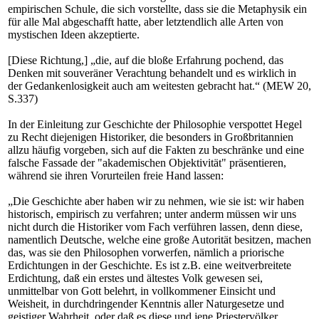
empirischen Schule, die sich vorstellte, dass sie die Metaphysik ein
für alle Mal abgeschafft hatte, aber letztendlich alle Arten von
mystischen Ideen akzeptierte.
[Diese Richtung,] „die, auf die bloße Erfahrung pochend, das
Denken mit souveräner Verachtung behandelt und es wirklich in
der Gedankenlosigkeit auch am weitesten gebracht hat.“ (MEW 20,
S.337)
In der Einleitung zur Geschichte der Philosophie verspottet Hegel
zu Recht diejenigen Historiker, die besonders in Großbritannien
allzu häufig vorgeben, sich auf die Fakten zu beschränke und eine
falsche Fassade der "akademischen Objektivität" präsentieren,
während sie ihren Vorurteilen freie Hand lassen:
„Die Geschichte aber haben wir zu nehmen, wie sie ist: wir haben
historisch, empirisch zu verfahren; unter anderm müssen wir uns
nicht durch die Historiker vom Fach verführen lassen, denn diese,
namentlich Deutsche, welche eine große Autorität besitzen, machen
das, was sie den Philosophen vorwerfen, nämlich a priorische
Erdichtungen in der Geschichte. Es ist z.B. eine weitverbreitete
Erdichtung, daß ein erstes und ältestes Volk gewesen sei,
unmittelbar von Gott belehrt, in vollkommener Einsicht und
Weisheit, in durchdringender Kenntnis aller Naturgesetze und
geistiger Wahrheit, oder daß es diese und jene Priestervölker