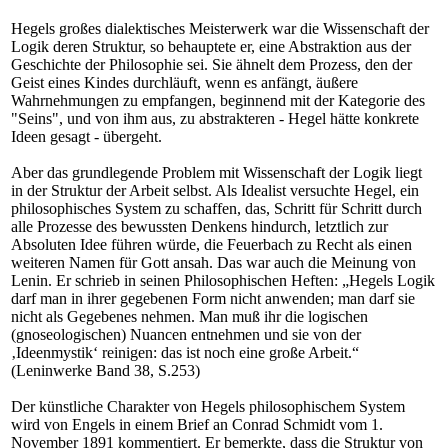
Hegels großes dialektisches Meisterwerk war die Wissenschaft der
Logik deren Struktur, so behauptete er, eine Abstraktion aus der
Geschichte der Philosophie sei. Sie ähnelt dem Prozess, den der
Geist eines Kindes durchläuft, wenn es anfängt, äußere
Wahrnehmungen zu empfangen, beginnend mit der Kategorie des
"Seins", und von ihm aus, zu abstrakteren - Hegel hätte konkrete
Ideen gesagt - übergeht.
Aber das grundlegende Problem mit Wissenschaft der Logik liegt
in der Struktur der Arbeit selbst. Als Idealist versuchte Hegel, ein
philosophisches System zu schaffen, das, Schritt für Schritt durch
alle Prozesse des bewussten Denkens hindurch, letztlich zur
Absoluten Idee führen würde, die Feuerbach zu Recht als einen
weiteren Namen für Gott ansah. Das war auch die Meinung von
Lenin. Er schrieb in seinen Philosophischen Heften: „Hegels Logik
darf man in ihrer gegebenen Form nicht anwenden; man darf sie
nicht als Gegebenes nehmen. Man muß ihr die logischen
(gnoseologischen) Nuancen entnehmen und sie von der
‚Ideenmystik‘ reinigen: das ist noch eine große Arbeit.“
(Leninwerke Band 38, S.253)
Der künstliche Charakter von Hegels philosophischem System
wird von Engels in einem Brief an Conrad Schmidt vom 1.
November 1891 kommentiert. Er bemerkte, dass die Struktur von