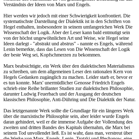
Verständnis der Ideen von Marx und Engels.
Hier werden wir jedoch mit einer Schwierigkeit konfrontiert. Die
systematischste Darstellung der Dialektik ist in den Schriften von
Hegel enthalten, insbesondere in seinem umfangreichen Werk Die
Wissenschaft der Logik. Aber der Leser kann bald entmutigt sein
von der höchst ungewöhnlichen Art und Weise, wie Hegel seine
Ideen darlegt - "abstrakt und abstrus" - nannte es Engels, während
Lenin bemerkte, dass das Lesen von Die Wissenschaft der Logik
der beste Weg sei, Kopfschmerzen zu bekommen.
Marx beabsichtigte, ein Werk über den dialektischen Materialismus
zu schreiben, um dem allgemeinen Leser den rationalen Kern von
Hegels Gedanken zugänglich zu machen. Leider starb er, bevor er
es tun konnte. Marx' unermüdlicher Genosse Friedrich Engels
schrieb eine Reihe brillanter Studien zur dialektischen Philosophie,
darunter Ludwig Feuerbach und der Ausgang der deutschen
klassischen Philosophie, Anti-Dühring und Die Dialektik der Natur.
Das letztgenannte Werk sollte die Grundlage für ein längeres Werk
über die marxistische Philosophie sein, aber leider wurde Engels
daran gehindert, weil er die immense Aufgabe der Vollendung des
zweiten und dritten Bandes des Kapitals übernahm, die Marx bei
seinem Tod unvollendet ließ. Es ist wahr, dass man, verstreut über
die Werke von Marx, Engels, Lenin, Trotzki und Plechanow, eine