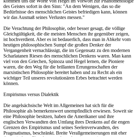
kommen uns die Worte von Hegel im Vorwort zur Phänomenologie
des Geistes sofort in den Sinn: "An dem Wenigen, das so die
Bedürfnisse des menschlichen Geistes befriedigen kann, können
wir das Ausmaß seines Verlustes messen."
Die Verachtung der Philosophie, oder besser gesagt, die völlige
Gleichgültigkeit, die die meisten Menschen ihr gegenüber zeigen,
ist hochverdient. Aber es ist bedauerlich, dass man in Abkehr vom
heutigen philosophischen Sumpf die großen Denker der
Vergangenheit vernachlässigt, die im Gegensatz zu den modernen
Scharlatanen Riesen des menschlichen Denkens waren. Man kann
viel von den Griechen, Spinoza und Hegel lernen, die Pioniere
waren, die den Weg für die brillanten Errungenschaften der
marxistischen Philosophie bereitet haben und zu Recht als ein
wichtiger Teil unseres revolutionären Erbes betrachtet werden
können.
Empirismus versus Dialektik
Die angelsächsische Welt im Allgemeinen hat sich für die
Philosophie als bemerkenswert unempfindlich erwiesen. Soweit sie
eine Philosophie besitzen, haben die Amerikaner und ihre
englischen Verwandten den Umfang ihres Denkens auf die engen
Grenzen des Empirismus und seines Seelenverwandten, des
Pragmatismus, beschränkt. Breite Verallgemeinerungen mit eher