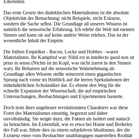
Erkenntnis
Das erste Gesetz des dialektischen Materialismus ist die absolute
Objektivität der Betrachtung: nicht Beispiele, nicht Exkurse,
sondern die Sache selbst. Die Grundlage all unseres Wissens ist
natürlich die sensorische Erfahrung. Ich erlebe die Welt mit meinen
Sinnen und kann sie auf keine andere Weise erleben. Das ist der
wesentliche Inhalt der Empirie.
Die frühen Empiriker - Bacon, Locke und Hobbes - waren
Materialisten. Ihr Kampfruf war: Nihil est in intellectu quod non sit
prius in sensu (Nichts ist im Kopf, was nicht zuerst in den Sinnen
war). Ihr Beharren auf die sensorische Wahrnehmung als
Grundlage allen Wissens stellte seinerzeit einen gigantischen
Sprung nach vorne im Hinblick auf die leeren Spekulationen der
mittelalterlichen Scholastiker dar. Es ebnete den Weg für die
schnelle Expansion der Wissenschaft, die auf empirischen
Untersuchungen, Beobachtungen und Experimenten basierte.
Doch trotz ihres ungeheuer revolutionären Charakters war diese
Form des Materialismus einseitig, begrenzt und daher
unvollständig. Sie neigte dazu, die Fakten als isoliert und statisch
zu betrachten. Im Extremfall, wie es etwa bei Hume und Berkeley
der Fall war, führte dies zu einem subjektiven Idealismus, der die
Existenz einer vom Beobachter unabhängigen materiellen Realität