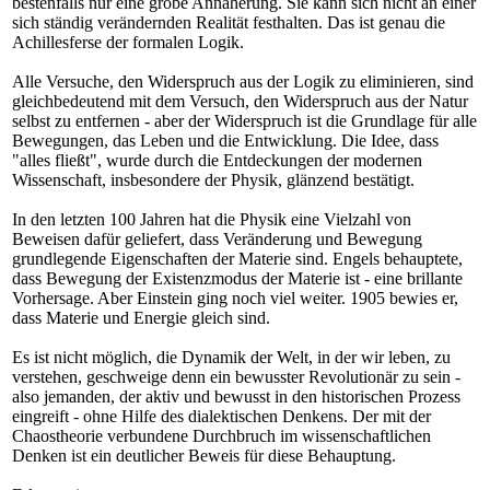
bestenfalls nur eine grobe Annäherung. Sie kann sich nicht an einer
sich ständig verändernden Realität festhalten. Das ist genau die
Achillesferse der formalen Logik.
Alle Versuche, den Widerspruch aus der Logik zu eliminieren, sind
gleichbedeutend mit dem Versuch, den Widerspruch aus der Natur
selbst zu entfernen - aber der Widerspruch ist die Grundlage für alle
Bewegungen, das Leben und die Entwicklung. Die Idee, dass
"alles fließt", wurde durch die Entdeckungen der modernen
Wissenschaft, insbesondere der Physik, glänzend bestätigt.
In den letzten 100 Jahren hat die Physik eine Vielzahl von
Beweisen dafür geliefert, dass Veränderung und Bewegung
grundlegende Eigenschaften der Materie sind. Engels behauptete,
dass Bewegung der Existenzmodus der Materie ist - eine brillante
Vorhersage. Aber Einstein ging noch viel weiter. 1905 bewies er,
dass Materie und Energie gleich sind.
Es ist nicht möglich, die Dynamik der Welt, in der wir leben, zu
verstehen, geschweige denn ein bewusster Revolutionär zu sein -
also jemanden, der aktiv und bewusst in den historischen Prozess
eingreift - ohne Hilfe des dialektischen Denkens. Der mit der
Chaostheorie verbundene Durchbruch im wissenschaftlichen
Denken ist ein deutlicher Beweis für diese Behauptung.