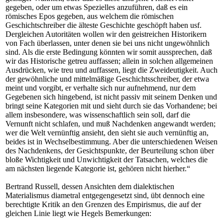
gegeben, oder um etwas Spezielles anzuführen, daß es ein
römisches Epos gegeben, aus welchem die römischen
Geschichtschreiber die älteste Geschichte geschöpft haben usf.
Dergleichen Autoritäten wollen wir den geistreichen Historikern
von Fach überlassen, unter denen sie bei uns nicht ungewöhnlich
sind. Als die erste Bedingung könnten wir somit aussprechen, daß
wir das Historische getreu auffassen; allein in solchen allgemeinen
Ausdrücken, wie treu und auffassen, liegt die Zweideutigkeit. Auch
der gewöhnliche und mittelmäßige Geschichtsschreiber, der etwa
meint und vorgibt, er verhalte sich nur aufnehmend, nur dem
Gegebenen sich hingebend, ist nicht passiv mit seinem Denken und
bringt seine Kategorien mit und sieht durch sie das Vorhandene; bei
allem insbesondere, was wissenschaftlich sein soll, darf die
Vernunft nicht schlafen, und muß Nachdenken angewandt werden;
wer die Welt vernünftig ansieht, den sieht sie auch vernünftig an,
beides ist in Wechselbestimmung. Aber die unterschiedenen Weisen
des Nachdenkens, der Gesichtspunkte, der Beurteilung schon über
bloße Wichtigkeit und Unwichtigkeit der Tatsachen, welches die
am nächsten liegende Kategorie ist, gehören nicht hierher.“
Bertrand Russell, dessen Ansichten dem dialektischen
Materialismus diametral entgegengesetzt sind, übt dennoch eine
berechtigte Kritik an den Grenzen des Empirismus, die auf der
gleichen Linie liegt wie Hegels Bemerkungen: