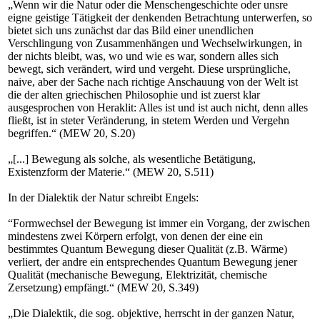
„Wenn wir die Natur oder die Menschengeschichte oder unsre
eigne geistige Tätigkeit der denkenden Betrachtung unterwerfen, so
bietet sich uns zunächst dar das Bild einer unendlichen
Verschlingung von Zusammenhängen und Wechselwirkungen, in
der nichts bleibt, was, wo und wie es war, sondern alles sich
bewegt, sich verändert, wird und vergeht. Diese ursprüngliche,
naive, aber der Sache nach richtige Anschauung von der Welt ist
die der alten griechischen Philosophie und ist zuerst klar
ausgesprochen von Heraklit: Alles ist und ist auch nicht, denn alles
fließt, ist in steter Veränderung, in stetem Werden und Vergehn
begriffen.“ (MEW 20, S.20)
„[...] Bewegung als solche, als wesentliche Betätigung,
Existenzform der Materie.“ (MEW 20, S.511)
In der Dialektik der Natur schreibt Engels:
“Formwechsel der Bewegung ist immer ein Vorgang, der zwischen
mindestens zwei Körpern erfolgt, von denen der eine ein
bestimmtes Quantum Bewegung dieser Qualität (z.B. Wärme)
verliert, der andre ein entsprechendes Quantum Bewegung jener
Qualität (mechanische Bewegung, Elektrizität, chemische
Zersetzung) empfängt.“ (MEW 20, S.349)
„Die Dialektik, die sog. objektive, herrscht in der ganzen Natur,