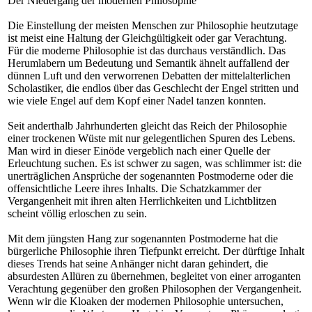
Der Niedergang der modernen Philosophie
Die Einstellung der meisten Menschen zur Philosophie heutzutage
ist meist eine Haltung der Gleichgültigkeit oder gar Verachtung.
Für die moderne Philosophie ist das durchaus verständlich. Das
Herumlabern um Bedeutung und Semantik ähnelt auffallend der
dünnen Luft und den verworrenen Debatten der mittelalterlichen
Scholastiker, die endlos über das Geschlecht der Engel stritten und
wie viele Engel auf dem Kopf einer Nadel tanzen konnten.
Seit anderthalb Jahrhunderten gleicht das Reich der Philosophie
einer trockenen Wüste mit nur gelegentlichen Spuren des Lebens.
Man wird in dieser Einöde vergeblich nach einer Quelle der
Erleuchtung suchen. Es ist schwer zu sagen, was schlimmer ist: die
unerträglichen Ansprüche der sogenannten Postmoderne oder die
offensichtliche Leere ihres Inhalts. Die Schatzkammer der
Vergangenheit mit ihren alten Herrlichkeiten und Lichtblitzen
scheint völlig erloschen zu sein.
Mit dem jüngsten Hang zur sogenannten Postmoderne hat die
bürgerliche Philosophie ihren Tiefpunkt erreicht. Der dürftige Inhalt
dieses Trends hat seine Anhänger nicht daran gehindert, die
absurdesten Allüren zu übernehmen, begleitet von einer arroganten
Verachtung gegenüber den großen Philosophen der Vergangenheit.
Wenn wir die Kloaken der modernen Philosophie untersuchen,