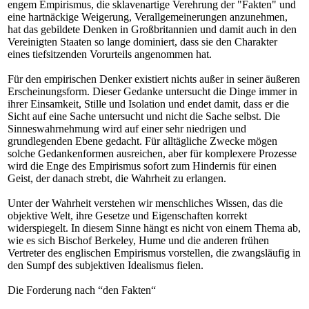
engem Empirismus, die sklavenartige Verehrung der "Fakten" und
eine hartnäckige Weigerung, Verallgemeinerungen anzunehmen,
hat das gebildete Denken in Großbritannien und damit auch in den
Vereinigten Staaten so lange dominiert, dass sie den Charakter
eines tiefsitzenden Vorurteils angenommen hat.
Für den empirischen Denker existiert nichts außer in seiner äußeren
Erscheinungsform. Dieser Gedanke untersucht die Dinge immer in
ihrer Einsamkeit, Stille und Isolation und endet damit, dass er die
Sicht auf eine Sache untersucht und nicht die Sache selbst. Die
Sinneswahrnehmung wird auf einer sehr niedrigen und
grundlegenden Ebene gedacht. Für alltägliche Zwecke mögen
solche Gedankenformen ausreichen, aber für komplexere Prozesse
wird die Enge des Empirismus sofort zum Hindernis für einen
Geist, der danach strebt, die Wahrheit zu erlangen.
Unter der Wahrheit verstehen wir menschliches Wissen, das die
objektive Welt, ihre Gesetze und Eigenschaften korrekt
widerspiegelt. In diesem Sinne hängt es nicht von einem Thema ab,
wie es sich Bischof Berkeley, Hume und die anderen frühen
Vertreter des englischen Empirismus vorstellen, die zwangsläufig in
den Sumpf des subjektiven Idealismus fielen.
Die Forderung nach “den Fakten“