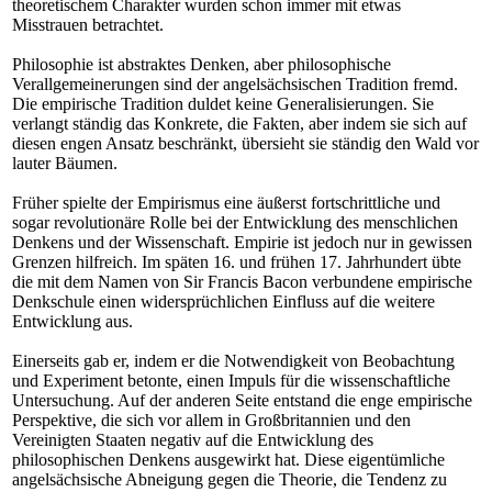
theoretischem Charakter wurden schon immer mit etwas
Misstrauen betrachtet.
Philosophie ist abstraktes Denken, aber philosophische
Verallgemeinerungen sind der angelsächsischen Tradition fremd.
Die empirische Tradition duldet keine Generalisierungen. Sie
verlangt ständig das Konkrete, die Fakten, aber indem sie sich auf
diesen engen Ansatz beschränkt, übersieht sie ständig den Wald vor
lauter Bäumen.
Früher spielte der Empirismus eine äußerst fortschrittliche und
sogar revolutionäre Rolle bei der Entwicklung des menschlichen
Denkens und der Wissenschaft. Empirie ist jedoch nur in gewissen
Grenzen hilfreich. Im späten 16. und frühen 17. Jahrhundert übte
die mit dem Namen von Sir Francis Bacon verbundene empirische
Denkschule einen widersprüchlichen Einfluss auf die weitere
Entwicklung aus.
Einerseits gab er, indem er die Notwendigkeit von Beobachtung
und Experiment betonte, einen Impuls für die wissenschaftliche
Untersuchung. Auf der anderen Seite entstand die enge empirische
Perspektive, die sich vor allem in Großbritannien und den
Vereinigten Staaten negativ auf die Entwicklung des
philosophischen Denkens ausgewirkt hat. Diese eigentümliche
angelsächsische Abneigung gegen die Theorie, die Tendenz zu