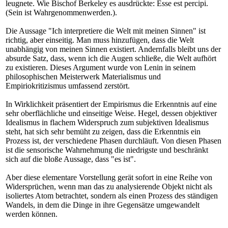
leugnete. Wie Bischof Berkeley es ausdrückte: Esse est percipi.
(Sein ist Wahrgenommenwerden.).
Die Aussage "Ich interpretiere die Welt mit meinen Sinnen" ist
richtig, aber einseitig. Man muss hinzufügen, dass die Welt
unabhängig von meinen Sinnen existiert. Andernfalls bleibt uns der
absurde Satz, dass, wenn ich die Augen schließe, die Welt aufhört
zu existieren. Dieses Argument wurde von Lenin in seinem
philosophischen Meisterwerk Materialismus und
Empiriokritizismus umfassend zerstört.
In Wirklichkeit präsentiert der Empirismus die Erkenntnis auf eine
sehr oberflächliche und einseitige Weise. Hegel, dessen objektiver
Idealismus in flachem Widerspruch zum subjektiven Idealismus
steht, hat sich sehr bemüht zu zeigen, dass die Erkenntnis ein
Prozess ist, der verschiedene Phasen durchläuft. Von diesen Phasen
ist die sensorische Wahrnehmung die niedrigste und beschränkt
sich auf die bloße Aussage, dass "es ist".
Aber diese elementare Vorstellung gerät sofort in eine Reihe von
Widersprüchen, wenn man das zu analysierende Objekt nicht als
isoliertes Atom betrachtet, sondern als einen Prozess des ständigen
Wandels, in dem die Dinge in ihre Gegensätze umgewandelt
werden können.