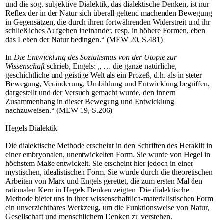
und die sog. subjektive Dialektik, das dialektische Denken, ist nur
Reflex der in der Natur sich überall geltend machenden Bewegung
in Gegensätzen, die durch ihren fortwährenden Widerstreit und ihr
schließliches Aufgehen ineinander, resp. in höhere Formen, eben
das Leben der Natur bedingen.“ (MEW 20, S.481)
In
Die Entwicklung des Sozialismus von der Utopie zur
Wissenschaft
schrieb, Engels: „ … die ganze natürliche,
geschichtliche und geistige Welt als ein Prozeß, d.h. als in steter
Bewegung, Veränderung, Umbildung und Entwicklung begriffen,
dargestellt und der Versuch gemacht wurde, den innern
Zusammenhang in dieser Bewegung und Entwicklung
nachzuweisen.“ (MEW 19, S.206)
Hegels Dialektik
Die dialektische Methode erscheint in den Schriften des Heraklit in
einer embryonalen, unentwickelten Form. Sie wurde von Hegel in
höchstem Maße entwickelt. Sie erscheint hier jedoch in einer
mystischen, idealistischen Form. Sie wurde durch die theoretischen
Arbeiten von Marx und Engels gerettet, die zum ersten Mal den
rationalen Kern in Hegels Denken zeigten. Die dialektische
Methode bietet uns in ihrer wissenschaftlich-materialistischen Form
ein unverzichtbares Werkzeug, um die Funktionsweise von Natur,
Gesellschaft und menschlichem Denken zu verstehen.