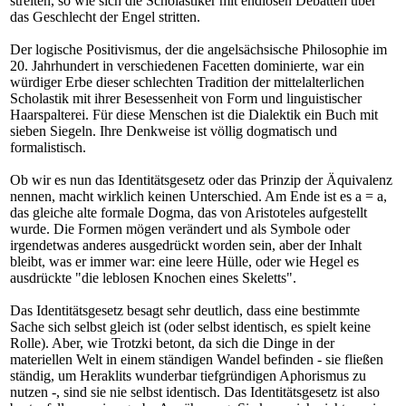
streiten, so wie sich die Scholastiker mit endlosen Debatten über
das Geschlecht der Engel stritten.
Der logische Positivismus, der die angelsächsische Philosophie im
20. Jahrhundert in verschiedenen Facetten dominierte, war ein
würdiger Erbe dieser schlechten Tradition der mittelalterlichen
Scholastik mit ihrer Besessenheit von Form und linguistischer
Haarspalterei. Für diese Menschen ist die Dialektik ein Buch mit
sieben Siegeln. Ihre Denkweise ist völlig dogmatisch und
formalistisch.
Ob wir es nun das Identitätsgesetz oder das Prinzip der Äquivalenz
nennen, macht wirklich keinen Unterschied. Am Ende ist es a = a,
das gleiche alte formale Dogma, das von Aristoteles aufgestellt
wurde. Die Formen mögen verändert und als Symbole oder
irgendetwas anderes ausgedrückt worden sein, aber der Inhalt
bleibt, was er immer war: eine leere Hülle, oder wie Hegel es
ausdrückte "die leblosen Knochen eines Skeletts".
Das Identitätsgesetz besagt sehr deutlich, dass eine bestimmte
Sache sich selbst gleich ist (oder selbst identisch, es spielt keine
Rolle). Aber, wie Trotzki betont, da sich die Dinge in der
materiellen Welt in einem ständigen Wandel befinden - sie fließen
ständig, um Heraklits wunderbar tiefgründigen Aphorismus zu
nutzen -, sind sie nie selbst identisch. Das Identitätsgesetz ist also