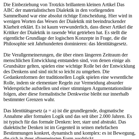
Die Einbeziehung von Trotzkis brillantem kleinen Artikel Das
ABC der materialistischen Dialektik in den vorliegenden
Sammelband war eine absolut richtige Entscheidung. Hier wird in
wenigen Worten das Wesen der Dialektik mit beeindruckender
Klarheit erklärt. Es ist kaum verwunderlich, dass dieser Artikel die
Kritiker der Dialektik in rasende Wut getrieben hat. Es stellt die
eigentliche Grundlage der logischen Konzepte in Frage, die die
Philosophie seit Jahrhunderten dominieren: das Identitätsgesetz.
Die Verallgemeinerungen, die über einen längeren Zeitraum der
menschlichen Entwicklung entstanden sind, von denen einige als
Grundsätze gelten, spielen eine wichtige Rolle bei der Entwicklung
des Denkens und sind nicht so leicht zu umgehen. Die
Gedankenformen der traditionellen Logik spielen eine wesentliche
Rolle, indem sie elementare Regeln zur Vermeidung absurder
Widersprüche aufstellen und einer stimmigen Argumentationslinie
folgen, aber diese formalistische Denkweise bleibt nur innerhalb
bestimmter Grenzen wahr.
Das Identitätsgesetz (a = a) ist die grundlegende, dogmatische
Annahme aller formalen Logik und das seit über 2.000 Jahren. Es
ist typisch für das formale Denken: leer, starr und abstrakt. Das
dialektische Denken ist im Gegenteil in seinen mehrfachen
Bestimmungen konkret, dynamisch und komplex: es ist Bewegung,
die sich in ihrer allgemeinsten Form ausdrückt.