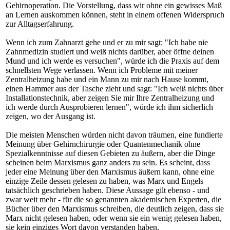
Gehirnoperation. Die Vorstellung, dass wir ohne ein gewisses Maß
an Lernen auskommen können, steht in einem offenen Widerspruch
zur Alltagserfahrung.
Wenn ich zum Zahnarzt gehe und er zu mir sagt: "Ich habe nie
Zahnmedizin studiert und weiß nichts darüber, aber öffne deinen
Mund und ich werde es versuchen", würde ich die Praxis auf dem
schnellsten Wege verlassen. Wenn ich Probleme mit meiner
Zentralheizung habe und ein Mann zu mir nach Hause kommt,
einen Hammer aus der Tasche zieht und sagt: "Ich weiß nichts über
Installationstechnik, aber zeigen Sie mir Ihre Zentralheizung und
ich werde durch Ausprobieren lernen", würde ich ihm sicherlich
zeigen, wo der Ausgang ist.
Die meisten Menschen würden nicht davon träumen, eine fundierte
Meinung über Gehirnchirurgie oder Quantenmechanik ohne
Spezialkenntnisse auf diesen Gebieten zu äußern, aber die Dinge
scheinen beim Marxismus ganz anders zu sein. Es scheint, dass
jeder eine Meinung über den Marxismus äußern kann, ohne eine
einzige Zeile dessen gelesen zu haben, was Marx und Engels
tatsächlich geschrieben haben. Diese Aussage gilt ebenso - und
zwar weit mehr - für die so genannten akademischen Experten, die
Bücher über den Marxismus schreiben, die deutlich zeigen, dass sie
Marx nicht gelesen haben, oder wenn sie ein wenig gelesen haben,
sie kein einziges Wort davon verstanden haben.