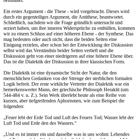
beinhaltet.
Ein erstes Argument - die These - wird vorgebracht. Dieses wird
durch ein gegenteiliges Argument, die Antithese, beantwortet.
Schließlich, nachdem wir die Frage gründlich untersucht und
seziert haben, um ihre inneren Widersprüche zu enthüllen, kommen
wir zu einem Schluss auf einer höheren Ebene - der Synthese. Das
mag bedeuten oder auch nicht, dass die beiden Seiten eine
Einigung erzielen, aber schon bei der Entwicklung der Diskussion
selbst wird das Verständnis beider Seiten vertieft und die
Diskussion geht von einer niedrigeren auf eine höhere Ebene über.
Das ist die Dialektik der Diskussion in ihrer klassischen Form.
Die Dialektik ist eine dynamische Sicht der Natur, die den
menschlichen Gedanken von der Strenge der sterblichen formalen
Logik befreit. Der erste wirkliche Vertreter der Dialektik war ein
bemerkenswerter Mann, der griechische Philosoph Heraklit (um
544-484 v. u. Z.). Sein Werk überlebt heute als eine Reihe von
kurzen, aber tiefgreifenden Aphorismen, wie zum Beispiel die
folgenden:
„Feuer lebt der Erde Tod und Luft des Feuers Tod; Wasser lebt der
Luft Tod und Erde den des Wassers.“
„Und es ist immer ein und dasselbe was in uns wohnt: Lebendes