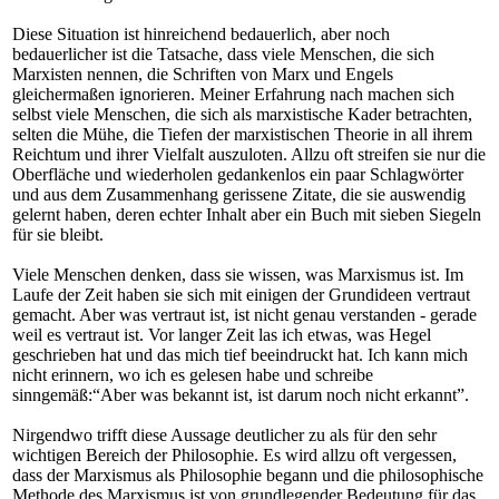
Diese Situation ist hinreichend bedauerlich, aber noch
bedauerlicher ist die Tatsache, dass viele Menschen, die sich
Marxisten nennen, die Schriften von Marx und Engels
gleichermaßen ignorieren. Meiner Erfahrung nach machen sich
selbst viele Menschen, die sich als marxistische Kader betrachten,
selten die Mühe, die Tiefen der marxistischen Theorie in all ihrem
Reichtum und ihrer Vielfalt auszuloten. Allzu oft streifen sie nur die
Oberfläche und wiederholen gedankenlos ein paar Schlagwörter
und aus dem Zusammenhang gerissene Zitate, die sie auswendig
gelernt haben, deren echter Inhalt aber ein Buch mit sieben Siegeln
für sie bleibt.
Viele Menschen denken, dass sie wissen, was Marxismus ist. Im
Laufe der Zeit haben sie sich mit einigen der Grundideen vertraut
gemacht. Aber was vertraut ist, ist nicht genau verstanden - gerade
weil es vertraut ist. Vor langer Zeit las ich etwas, was Hegel
geschrieben hat und das mich tief beeindruckt hat. Ich kann mich
nicht erinnern, wo ich es gelesen habe und schreibe
sinngemäß:“Aber was bekannt ist, ist darum noch nicht erkannt”.
Nirgendwo trifft diese Aussage deutlicher zu als für den sehr
wichtigen Bereich der Philosophie. Es wird allzu oft vergessen,
dass der Marxismus als Philosophie begann und die philosophische
Methode des Marxismus ist von grundlegender Bedeutung für das