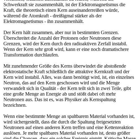
Schwerkraft sie zusammenhält, ist der Elektromagnetismus die
Kraft, die theoretisch einen Kern auseinanderreißen würde,
während die Atomkraft - dreißigmal stärker als der
Elektromagnetismus - ihn zusammenhält.
Der Kern hält zusammen, aber nur in bestimmten Grenzen.
Überschreitet die Anzahl der Protonen oder Neutronen diese
Grenzen, wird der Kern durch den radioaktiven Zerfall instabil.
Wenn der Kern sehr groß wird, kann er eine noch dramatischere
Transformation durchlaufen.
Mit zunehmender Größe des Kerns überwindet die abstoßende
elektrostatische Kraft schließlich die attraktive Kernkraft und der
Kern wird instabil. Alles, was dann benötigt wird, ist, ein einzelnes
Neutron, das auf den Kern geschossen wird und die Menge
verwandelt sich in Qualität - der Kern teilt sich in zwei Teile, gibt
eine große Menge an Energie ab und stößt dabei oft mehr
Neutronen aus. Das ist es, was Physiker als Kernspaltung
bezeichnen.
Wenn eine bestimmte Menge an spaltbarem Material vorhanden ist,
wird sichergestellt, dass die durch die Spaltung freigesetzten
Neutronen auf einen anderen Kern treffen und eine Kettenreaktion
auslösen. Je mehr spaltbares Material vorhanden ist, desto größer
sind die Chancen, dass ein solches Ereignis eintritt. Kritische Masse