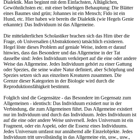
Dialektik. Man beginnt mit dem Einfachsten, Alltäglichen,
Gewöhnlichsten etc. mit einer beliebigen Behauptung: Die Blätter
eines Baumes sind grün; Johannes ist ein Mensch; Fido ist ein
Hund, etc. Hier haben wir bereits die Dialektik (wie Hegels Genie
erkannte): Das Individuum ist das Allgemeine.
Die mittelalterlichen Scholastiker brachen sich das Hirn über die
Frage, ob Universalien (Abstraktionen) tatsächlich existieren.
Hegel löste dieses Problem auf geniale Weise, indem er darauf
hinwies, dass das Besondere und das Allgemeine in der Tat
dasselbe sind: Jedes Individuum verkörpert auf die eine oder andere
Weise das Allgemeine. Jedes Individuum gehört zu einer Gattung
oder Spezies, die seine wahre Natur definiert, aber Schöpfung und
Spezies setzen sich aus einzelnen Kreaturen zusammen. Die
Grenze dieser Kategorien in der Biologie wird durch die
Reproduktionsfähigkeit bestimmt.
Folglich sind die Gegensätze - das Besondere im Gegensatz zum
Allgemeinen - identisch: Das Individuum existiert nur in der
Verbindung, die zum Allgemeinen führt. Das Allgemeine existiert
nur im Individuum und durch das Individuum. Jedes Individuum ist
auf die eine oder andere Weise universell. Jedes Universum ist ein
Fragment, oder ein Aspekt, oder die Essenz eines Individuums.
Jedes Universum umfasst nur annähernd alle Einzelobjekte. Jedes
Individuum tritt unvollständig in das Allgemeine ein, usw., usw.,