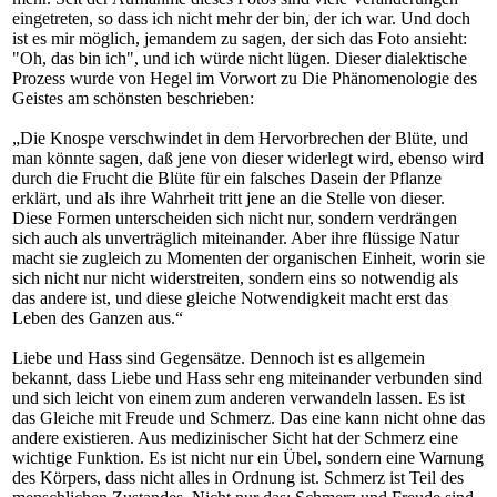
eingetreten, so dass ich nicht mehr der bin, der ich war. Und doch
ist es mir möglich, jemandem zu sagen, der sich das Foto ansieht:
"Oh, das bin ich", und ich würde nicht lügen. Dieser dialektische
Prozess wurde von Hegel im Vorwort zu Die Phänomenologie des
Geistes am schönsten beschrieben:
„Die Knospe verschwindet in dem Hervorbrechen der Blüte, und
man könnte sagen, daß jene von dieser widerlegt wird, ebenso wird
durch die Frucht die Blüte für ein falsches Dasein der Pflanze
erklärt, und als ihre Wahrheit tritt jene an die Stelle von dieser.
Diese Formen unterscheiden sich nicht nur, sondern verdrängen
sich auch als unverträglich miteinander. Aber ihre flüssige Natur
macht sie zugleich zu Momenten der organischen Einheit, worin sie
sich nicht nur nicht widerstreiten, sondern eins so notwendig als
das andere ist, und diese gleiche Notwendigkeit macht erst das
Leben des Ganzen aus.“
Liebe und Hass sind Gegensätze. Dennoch ist es allgemein
bekannt, dass Liebe und Hass sehr eng miteinander verbunden sind
und sich leicht von einem zum anderen verwandeln lassen. Es ist
das Gleiche mit Freude und Schmerz. Das eine kann nicht ohne das
andere existieren. Aus medizinischer Sicht hat der Schmerz eine
wichtige Funktion. Es ist nicht nur ein Übel, sondern eine Warnung
des Körpers, dass nicht alles in Ordnung ist. Schmerz ist Teil des