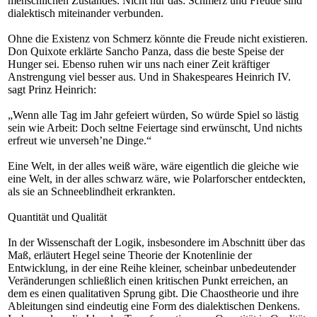
menschlichen Zustandes. Nicht nur das: Schmerz und Freude sind
dialektisch miteinander verbunden.
Ohne die Existenz von Schmerz könnte die Freude nicht existieren.
Don Quixote erklärte Sancho Panza, dass die beste Speise der
Hunger sei. Ebenso ruhen wir uns nach einer Zeit kräftiger
Anstrengung viel besser aus. Und in Shakespeares Heinrich IV.
sagt Prinz Heinrich:
„Wenn alle Tag im Jahr gefeiert würden, So würde Spiel so lästig
sein wie Arbeit: Doch seltne Feiertage sind erwünscht, Und nichts
erfreut wie unverseh’ne Dinge.“
Eine Welt, in der alles weiß wäre, wäre eigentlich die gleiche wie
eine Welt, in der alles schwarz wäre, wie Polarforscher entdeckten,
als sie an Schneeblindheit erkrankten.
Quantität und Qualität
In der Wissenschaft der Logik, insbesondere im Abschnitt über das
Maß, erläutert Hegel seine Theorie der Knotenlinie der
Entwicklung, in der eine Reihe kleiner, scheinbar unbedeutender
Veränderungen schließlich einen kritischen Punkt erreichen, an
dem es einen qualitativen Sprung gibt. Die Chaostheorie und ihre
Ableitungen sind eindeutig eine Form des dialektischen Denkens.