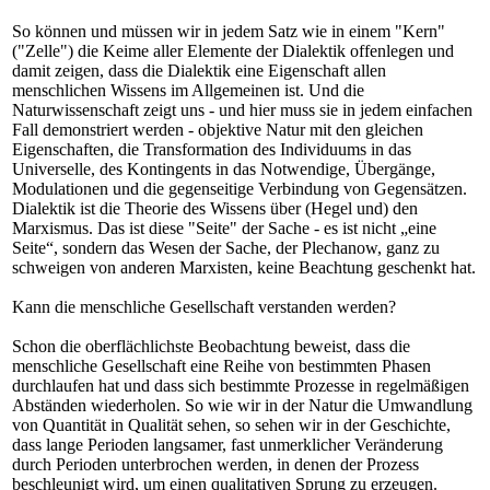
So können und müssen wir in jedem Satz wie in einem "Kern"
("Zelle") die Keime aller Elemente der Dialektik offenlegen und
damit zeigen, dass die Dialektik eine Eigenschaft allen
menschlichen Wissens im Allgemeinen ist. Und die
Naturwissenschaft zeigt uns - und hier muss sie in jedem einfachen
Fall demonstriert werden - objektive Natur mit den gleichen
Eigenschaften, die Transformation des Individuums in das
Universelle, des Kontingents in das Notwendige, Übergänge,
Modulationen und die gegenseitige Verbindung von Gegensätzen.
Dialektik ist die Theorie des Wissens über (Hegel und) den
Marxismus. Das ist diese "Seite" der Sache - es ist nicht „eine
Seite“, sondern das Wesen der Sache, der Plechanow, ganz zu
schweigen von anderen Marxisten, keine Beachtung geschenkt hat.
Kann die menschliche Gesellschaft verstanden werden?
Schon die oberflächlichste Beobachtung beweist, dass die
menschliche Gesellschaft eine Reihe von bestimmten Phasen
durchlaufen hat und dass sich bestimmte Prozesse in regelmäßigen
Abständen wiederholen. So wie wir in der Natur die Umwandlung
von Quantität in Qualität sehen, so sehen wir in der Geschichte,
dass lange Perioden langsamer, fast unmerklicher Veränderung
durch Perioden unterbrochen werden, in denen der Prozess
beschleunigt wird, um einen qualitativen Sprung zu erzeugen.