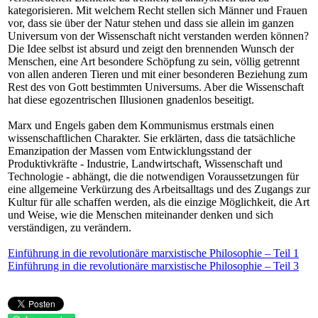
kategorisieren. Mit welchem Recht stellen sich Männer und Frauen
vor, dass sie über der Natur stehen und dass sie allein im ganzen
Universum von der Wissenschaft nicht verstanden werden können?
Die Idee selbst ist absurd und zeigt den brennenden Wunsch der
Menschen, eine Art besondere Schöpfung zu sein, völlig getrennt
von allen anderen Tieren und mit einer besonderen Beziehung zum
Rest des von Gott bestimmten Universums. Aber die Wissenschaft
hat diese egozentrischen Illusionen gnadenlos beseitigt.
Marx und Engels gaben dem Kommunismus erstmals einen
wissenschaftlichen Charakter. Sie erklärten, dass die tatsächliche
Emanzipation der Massen vom Entwicklungsstand der
Produktivkräfte - Industrie, Landwirtschaft, Wissenschaft und
Technologie - abhängt, die die notwendigen Voraussetzungen für
eine allgemeine Verkürzung des Arbeitsalltags und des Zugangs zur
Kultur für alle schaffen werden, als die einzige Möglichkeit, die Art
und Weise, wie die Menschen miteinander denken und sich
verständigen, zu verändern.
Einführung in die revolutionäre marxistische Philosophie – Teil 1
Einführung in die revolutionäre marxistische Philosophie – Teil 3