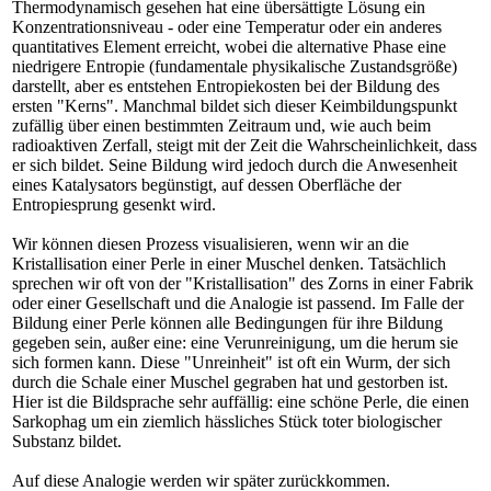
Thermodynamisch gesehen hat eine übersättigte Lösung ein
Konzentrationsniveau - oder eine Temperatur oder ein anderes
quantitatives Element erreicht, wobei die alternative Phase eine
niedrigere Entropie (fundamentale physikalische Zustandsgröße)
darstellt, aber es entstehen Entropiekosten bei der Bildung des
ersten "Kerns". Manchmal bildet sich dieser Keimbildungspunkt
zufällig über einen bestimmten Zeitraum und, wie auch beim
radioaktiven Zerfall, steigt mit der Zeit die Wahrscheinlichkeit, dass
er sich bildet. Seine Bildung wird jedoch durch die Anwesenheit
eines Katalysators begünstigt, auf dessen Oberfläche der
Entropiesprung gesenkt wird.
Wir können diesen Prozess visualisieren, wenn wir an die
Kristallisation einer Perle in einer Muschel denken. Tatsächlich
sprechen wir oft von der "Kristallisation" des Zorns in einer Fabrik
oder einer Gesellschaft und die Analogie ist passend. Im Falle der
Bildung einer Perle können alle Bedingungen für ihre Bildung
gegeben sein, außer eine: eine Verunreinigung, um die herum sie
sich formen kann. Diese "Unreinheit" ist oft ein Wurm, der sich
durch die Schale einer Muschel gegraben hat und gestorben ist.
Hier ist die Bildsprache sehr auffällig: eine schöne Perle, die einen
Sarkophag um ein ziemlich hässliches Stück toter biologischer
Substanz bildet.
Auf diese Analogie werden wir später zurückkommen.