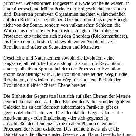
primitiven Lebensformen fortgesetzt, die, wie wir heute wissen, in
einer überraschend frühen Periode der Erdgeschichte entstanden
sind. Die ersten primitiven Organismen tauchten wahrscheinlich
auf dem Boden der urzeitlichen Ozeane auf und bezogen Energie
nicht von der Sonne, sondern von vulkanischen Schloten, die
Wärme aus der Tiefe der Erdkruste erzeugten. Die frühesten
Protozoen entwickelten sich zu den Chordata (Rückenmarktiere),
bis hin zu den frühesten landbewohnenden Amphibien, zu
Reptilien und später zu Säugetieren und Menschen.
Geschichte und Natur kennen sowohl die Evolution - eine
langsame, allmähliche Entwicklung - als auch die Revolution -
einen qualitativen Sprung, bei dem der Prozess der Evolution
enorm beschleunigt wird. Die Evolution bereitet den Weg für die
Revolution, die wiederum den Weg für eine neue Periode der
Evolution auf einer höheren Ebene bereitet.
Die Einheit der Gegensätze lässt sich auf allen Ebenen der Materie
deutlich beobachten. Auf allen Ebenen der Natur, von den größten
Galaxien bis zu den kleinsten subatomaren Partikeln, gibt es
gegensätzliche Tendenzen. Die Identität der Gegensätze ist die
Anerkennung - oder Entdeckung - der sich gegenseitig
ausschließenden Tendenzen, die in allen Phänomenen und
Prozessen der Natur existieren. Das meinte Engels, als er die
Dialektik als die allgemeinsten Gesetze von Natur, Gesellschaft und