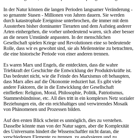
In der Natur können die langen Perioden langsamer Veränderung -
so genannte Stasen - Millionen von Jahren dauern. Sie werden
durch katastrophale Ereignisse unterbrochen, die immer mit dem
Aussterben bisher dominanter Tierarten und dem Aufstieg anderer
Arten einhergehen, die vorher unbedeutend waren, sich aber besser
an die neuen Umstände anpassten. In der menschlichen
Gesellschaft spielen Kriege und Revolutionen eine so bedeutende
Rolle, dass wir es gewohnt sind, sie als Meilensteine zu betrachten,
die eine historische Periode von einer anderen trennen.
Es waren Marx und Engels, die entdeckten, dass die wahre
Triebkraft der Geschichte die Entwicklung der Produktivkräfte ist.
Das bedeutet nicht, wie die Feinde des Marxismus oft behaupten,
dass Marx alles auf die Ökonomie reduziert hat. Es gibt viele
andere Faktoren, die in die Entwicklung der Gesellschaft
einfließen: Religion, Moral, Philosophie, Politik, Patriotismus,
Stammesbündnisse, etc. All dies tritt in ein komplexes Netz sozialer
Beziehungen ein, die ein reichhaltiges und verwirrendes Mosaik
von Phänomenen und Prozessen bilden.
Auf den ersten Blick scheint es unmöglich, dies zu verstehen.
Dasselbe könnte man von der Natur sagen, aber die Komplexität
des Universums hindert die Wissenschaftler nicht daran, die
verschiedenen Elemente zu trennen, zu analysieren und zu