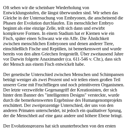
Oft sehen wir die scheinbare Wiederholung von
Entwicklungsstufen, die längst überwunden sind. Wir sehen das
Gleiche in der Untersuchung von Embryonen, die anscheinend die
Phasen der Evolution durchlaufen. Ein menschlicher Embryo
beginnt als eine einzige Zelle, teilt sich dann und erwirbt
komplexere Formen. In einem Stadium hat er Kiemen wie ein
Fisch, später einen Schwanz wie ein Affe. Die Ähnlichkeit
zwischen menschlichen Embryonen und denen anderer Tiere,
einschließlich Fische und Reptilien, ist bemerkenswert und wurde
bereits von den alten Griechen festgestellt. Über zweitausend Jahre
vor Darwin folgerte Anaximander (ca. 611-546 v. Chr.), dass sich
der Mensch aus einem Fisch entwickelt habe.
Der genetische Unterschied zwischen Menschen und Schimpansen
beträgt weniger als zwei Prozent und wir teilen einen großen Teil
unserer Gene mit Fruchtfliegen und noch primitiveren Organismen.
Der letzte verzweifelte Gegenangriff der Kreationisten, der sich
hinter dem Banner des "intelligenten Designs" versteckte, wurde
durch die bemerkenswerten Ergebnisse des Humangenomprojekts
erschüttert. Der zweiprozentige Unterschied, der uns von den
anderen Primaten unterscheidet, ist jedoch ein qualitativer Sprung,
der die Menschheit auf eine ganz andere und höhere Ebene bringt.
Der Evolutionsprozess hat sich ununterbrochen von den ersten