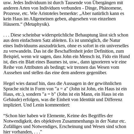
usw. Jedes Individuum ist durch Tausende von Übergängen mit
anderen Arten von Individuen verbunden - Dinge, Phänomene,
Prozesse, etc. Wie Aristoteles bemerkte: „Aber natürlich kann es
kein Haus im Allgemeinen geben, abgesehen von einzelnen
Häusern.“ (Metaphysik).
. . . Diese scheinbar widersprüchliche Behauptung lässt sich schon
aus dem einfachsten Satz ableiten. Es ist unmöglich, die Natur
eines Individuums auszudrücken, ohne es sofort in ein universelles
zu verwandeln. Das ist die Beschaffenheit jeder Definition, zum
Beispiel, wenn wir sagen, dass John ein Mensch ist, Fido ein Hund
ist, dies ein Blatt eines Baumes ist, usw., dann ignorieren wir eine
Reihe von Attributen als bedingt; wir trennen das Wesen vom
Aussehen und stellen das eine dem anderen gegenüber.
Hegel wies darauf hin, dass die Aussagen in der gewöhnlichen
Sprache nicht in Form von "a = a" (John ist John, ein Haus ist ein
Haus, etc.), sondern "a = b" (John ist ein Mann, ein Haus ist ein
Gebäude) erfolgen, was die Einheit von Identität und Differenz
impliziert. Und Lenin kommentiert:
“Schon hier haben wir Elemente, Keime des Begriffes der
Notwendigkeit, des objektiven Zusammenhangs in der Natur etc.
Zufälliges und Notwendiges, Erscheinung und Wesen sind schon
hier vorhanden, . . ."