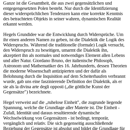
Ganze ist die Gesamtheit, die aus zwei gegensätzlichen und
entgegengesetzten Polen besteht. Nur durch die Identifizierung
dieser widersprüchlichen Tendenzen kann eine korrekte Kenntnis
des betrachteten Objekts in seiner wahren, dynamischen Realität
erkannt werden.
Hegels Grundidee war die Entwicklung durch Widersprüche. Um
ihr einen anderen Namen zu geben, ist die Dialektik die Logik des
Widerspruchs. Während die traditionelle (formale) Logik versucht,
den Widerspruch zu beseitigen, umarmt die Dialektik ihn,
akzeptiert ihn als normales und notwendiges Element allen Lebens
und aller Natur. Giordano Bruno, der italienische Philosoph,
Astronom und Mathematiker des 16. Jahrhunderts, dessen Theorien
die moderne Wissenschaft antizipierten und der dafür als
Belohnung durch die Inquisition auf dem Scheiterhaufen verbrannt
wurde, gab uns eine faszinierende Definition der Dialektik, als er
sie als la divina arte degli opposti („die göttliche Kunst der
Gegensätze") bezeichnete.
Hegel verweist auf die „ruhelose Einheit", die zugrunde liegende
Spannung, welche die Grundlage aller Materie ist. Die Einheit -
Zufall, Identität und daraus resultierende dynamische
Wechselwirkung von Gegensätzen - ist bedingt, temporär,
vergänglich und relativ. Die sich gegenseitig ausschließende
Beziehung der Gegensätze ist absolut und bildet die Grundlage für