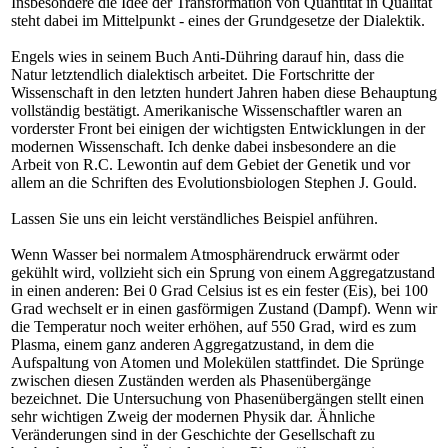
Insbesondere die Idee der Transformation von Quantität in Qualität
steht dabei im Mittelpunkt - eines der Grundgesetze der Dialektik.
Engels wies in seinem Buch Anti-Dühring darauf hin, dass die
Natur letztendlich dialektisch arbeitet. Die Fortschritte der
Wissenschaft in den letzten hundert Jahren haben diese Behauptung
vollständig bestätigt. Amerikanische Wissenschaftler waren an
vorderster Front bei einigen der wichtigsten Entwicklungen in der
modernen Wissenschaft. Ich denke dabei insbesondere an die
Arbeit von R.C. Lewontin auf dem Gebiet der Genetik und vor
allem an die Schriften des Evolutionsbiologen Stephen J. Gould.
Lassen Sie uns ein leicht verständliches Beispiel anführen.
Wenn Wasser bei normalem Atmosphärendruck erwärmt oder
gekühlt wird, vollzieht sich ein Sprung von einem Aggregatzustand
in einen anderen: Bei 0 Grad Celsius ist es ein fester (Eis), bei 100
Grad wechselt er in einen gasförmigen Zustand (Dampf). Wenn wir
die Temperatur noch weiter erhöhen, auf 550 Grad, wird es zum
Plasma, einem ganz anderen Aggregatzustand, in dem die
Aufspaltung von Atomen und Molekülen stattfindet. Die Sprünge
zwischen diesen Zuständen werden als Phasenübergänge
bezeichnet. Die Untersuchung von Phasenübergängen stellt einen
sehr wichtigen Zweig der modernen Physik dar. Ähnliche
Veränderungen sind in der Geschichte der Gesellschaft zu