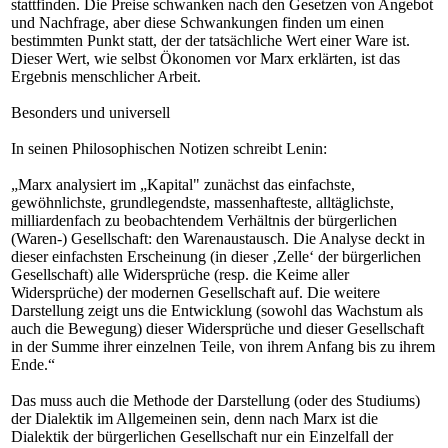
stattfinden. Die Preise schwanken nach den Gesetzen von Angebot
und Nachfrage, aber diese Schwankungen finden um einen
bestimmten Punkt statt, der der tatsächliche Wert einer Ware ist.
Dieser Wert, wie selbst Ökonomen vor Marx erklärten, ist das
Ergebnis menschlicher Arbeit.
Besonders und universell
In seinen Philosophischen Notizen schreibt Lenin:
„Marx analysiert im „Kapital" zunächst das einfachste,
gewöhnlichste, grundlegendste, massenhafteste, alltäglichste,
milliardenfach zu beobachtendem Verhältnis der bürgerlichen
(Waren-) Gesellschaft: den Warenaustausch. Die Analyse deckt in
dieser einfachsten Erscheinung (in dieser ‚Zelle‘ der bürgerlichen
Gesellschaft) alle Widersprüche (resp. die Keime aller
Widersprüche) der modernen Gesellschaft auf. Die weitere
Darstellung zeigt uns die Entwicklung (sowohl das Wachstum als
auch die Bewegung) dieser Widersprüche und dieser Gesellschaft
in der Summe ihrer einzelnen Teile, von ihrem Anfang bis zu ihrem
Ende.“
Das muss auch die Methode der Darstellung (oder des Studiums)
der Dialektik im Allgemeinen sein, denn nach Marx ist die
Dialektik der bürgerlichen Gesellschaft nur ein Einzelfall der