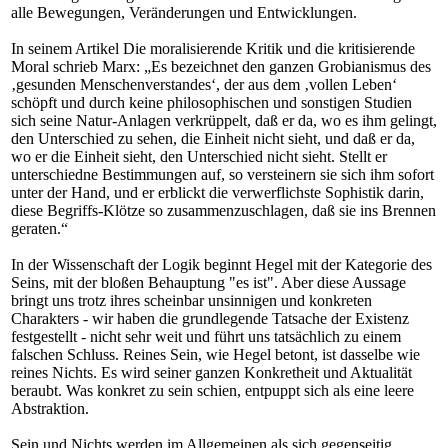
alle Bewegungen, Veränderungen und Entwicklungen.
In seinem Artikel Die moralisierende Kritik und die kritisierende
Moral schrieb Marx: „Es bezeichnet den ganzen Grobianismus des
‚gesunden Menschenverstandes‘, der aus dem ‚vollen Leben‘
schöpft und durch keine philosophischen und sonstigen Studien
sich seine Natur-Anlagen verkrüppelt, daß er da, wo es ihm gelingt,
den Unterschied zu sehen, die Einheit nicht sieht, und daß er da,
wo er die Einheit sieht, den Unterschied nicht sieht. Stellt er
unterschiedne Bestimmungen auf, so versteinern sie sich ihm sofort
unter der Hand, und er erblickt die verwerflichste Sophistik darin,
diese Begriffs-Klötze so zusammenzuschlagen, daß sie ins Brennen
geraten.“
In der Wissenschaft der Logik beginnt Hegel mit der Kategorie des
Seins, mit der bloßen Behauptung "es ist". Aber diese Aussage
bringt uns trotz ihres scheinbar unsinnigen und konkreten
Charakters - wir haben die grundlegende Tatsache der Existenz
festgestellt - nicht sehr weit und führt uns tatsächlich zu einem
falschen Schluss. Reines Sein, wie Hegel betont, ist dasselbe wie
reines Nichts. Es wird seiner ganzen Konkretheit und Aktualität
beraubt. Was konkret zu sein schien, entpuppt sich als eine leere
Abstraktion.
Sein und Nichts werden im Allgemeinen als sich gegenseitig