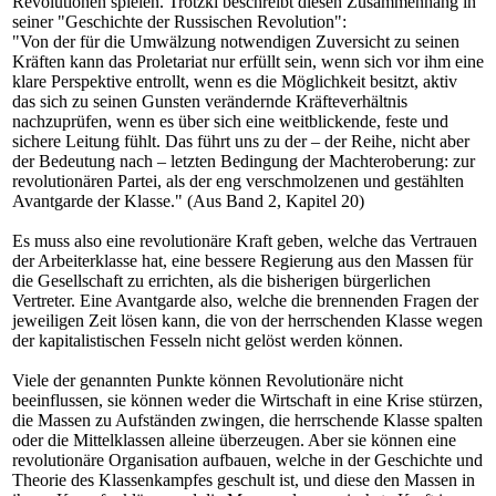
Revolutionen spielen. Trotzki beschreibt diesen Zusammenhang in
seiner "Geschichte der Russischen Revolution":
"Von der für die Umwälzung notwendigen Zuversicht zu seinen
Kräften kann das Proletariat nur erfüllt sein, wenn sich vor ihm eine
klare Perspektive entrollt, wenn es die Möglichkeit besitzt, aktiv
das sich zu seinen Gunsten verändernde Kräfteverhältnis
nachzuprüfen, wenn es über sich eine weitblickende, feste und
sichere Leitung fühlt. Das führt uns zu der – der Reihe, nicht aber
der Bedeutung nach – letzten Bedingung der Machteroberung: zur
revolutionären Partei, als der eng verschmolzenen und gestählten
Avantgarde der Klasse." (Aus Band 2, Kapitel 20)
Es muss also eine revolutionäre Kraft geben, welche das Vertrauen
der Arbeiterklasse hat, eine bessere Regierung aus den Massen für
die Gesellschaft zu errichten, als die bisherigen bürgerlichen
Vertreter. Eine Avantgarde also, welche die brennenden Fragen der
jeweiligen Zeit lösen kann, die von der herrschenden Klasse wegen
der kapitalistischen Fesseln nicht gelöst werden können.
Viele der genannten Punkte können Revolutionäre nicht
beeinflussen, sie können weder die Wirtschaft in eine Krise stürzen,
die Massen zu Aufständen zwingen, die herrschende Klasse spalten
oder die Mittelklassen alleine überzeugen. Aber sie können eine
revolutionäre Organisation aufbauen, welche in der Geschichte und
Theorie des Klassenkampfes geschult ist, und diese den Massen in