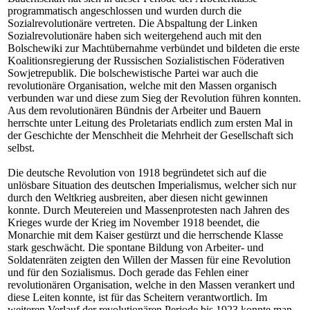
programmatisch angeschlossen und wurden durch die
Sozialrevolutionäre vertreten. Die Abspaltung der Linken
Sozialrevolutionäre haben sich weitergehend auch mit den
Bolschewiki zur Machtübernahme verbündet und bildeten die erste
Koalitionsregierung der Russischen Sozialistischen Föderativen
Sowjetrepublik. Die bolschewistische Partei war auch die
revolutionäre Organisation, welche mit den Massen organisch
verbunden war und diese zum Sieg der Revolution führen konnten.
Aus dem revolutionären Bündnis der Arbeiter und Bauern
herrschte unter Leitung des Proletariats endlich zum ersten Mal in
der Geschichte der Menschheit die Mehrheit der Gesellschaft sich
selbst.
Die deutsche Revolution von 1918 begründetet sich auf die
unlösbare Situation des deutschen Imperialismus, welcher sich nur
durch den Weltkrieg ausbreiten, aber diesen nicht gewinnen
konnte. Durch Meutereien und Massenprotesten nach Jahren des
Krieges wurde der Krieg im November 1918 beendet, die
Monarchie mit dem Kaiser gestürzt und die herrschende Klasse
stark geschwächt. Die spontane Bildung von Arbeiter- und
Soldatenräten zeigten den Willen der Massen für eine Revolution
und für den Sozialismus. Doch gerade das Fehlen einer
revolutionären Organisation, welche in den Massen verankert und
diese Leiten konnte, ist für das Scheitern verantwortlich. Im
weiteren Verlauf der revolutionären Periode bis 1923 konnte man