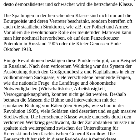
desto demoralisierter und schwächer wird die herrschende Klasse.
Die Spaltungen in der herrschenden Klasse sind nicht nur auf die
Bourgeoisie und deren Vertreter beschränkt, sondern betreffen oft
auch die staatlichen Strukturen, wie z.B. der Polizei und Armee.
Vor allem die revolutionäre Rolle der meuternden Matrosen kann
man hier nochmal hervorheben, ob auf dem Panzerkreuzer
Potemkin in Russland 1905 oder die Kieler Genossen Ende
Oktober 1918.
Einige Revolutionen bestätigen diese Punkte sehr gut, zum Beispiel
in Russland. Nach dem verlorenen Weltkrieg war das System der
Ausbeutung durch den Großgrundbesitz und Kapitalismus in einer
vollkommenen Sackgasse, viele verschiedene brennende Fragen,
wie die nationale Frage, die Landfrage und ökonomische
Notwendigkeiten (Wirtschaftskrise, Arbeitslosigkeit,
Versorgungsknappheit), konnten nicht gelöst werden. Deshalb
betraten die Massen die Bühne und intervenierten mit der
spontanen Bildung von Räten (den Sowjets, wie schon in der
Revolution 1905), viele Soldaten sind desertiert und es gab massive
Streikwellen. Die herrschende Klasse wurde einerseits durch den
verlorenen Weltkrieg geschwächt, da der Zar abdanken musste und
spaltete sich weitergehend zwischen der Unterstützung für
Kerenski und dem faschistischen General Kornilow. Die
Bauernschaft hat sich in dieser Periode der Arbeiterklasse