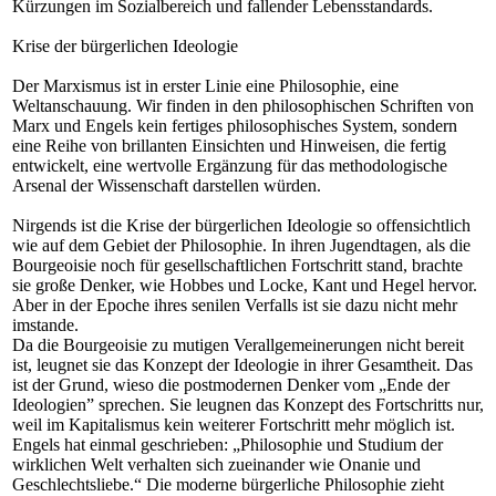
Kürzungen im Sozialbereich und fallender Lebensstandards.
Krise der bürgerlichen Ideologie
Der Marxismus ist in erster Linie eine Philosophie, eine
Weltanschauung. Wir finden in den philosophischen Schriften von
Marx und Engels kein fertiges philosophisches System, sondern
eine Reihe von brillanten Einsichten und Hinweisen, die fertig
entwickelt, eine wertvolle Ergänzung für das methodologische
Arsenal der Wissenschaft darstellen würden.
Nirgends ist die Krise der bürgerlichen Ideologie so offensichtlich
wie auf dem Gebiet der Philosophie. In ihren Jugendtagen, als die
Bourgeoisie noch für gesellschaftlichen Fortschritt stand, brachte
sie große Denker, wie Hobbes und Locke, Kant und Hegel hervor.
Aber in der Epoche ihres senilen Verfalls ist sie dazu nicht mehr
imstande.
Da die Bourgeoisie zu mutigen Verallgemeinerungen nicht bereit
ist, leugnet sie das Konzept der Ideologie in ihrer Gesamtheit. Das
ist der Grund, wieso die postmodernen Denker vom „Ende der
Ideologien” sprechen. Sie leugnen das Konzept des Fortschritts nur,
weil im Kapitalismus kein weiterer Fortschritt mehr möglich ist.
Engels hat einmal geschrieben: „Philosophie und Studium der
wirklichen Welt verhalten sich zueinander wie Onanie und
Geschlechtsliebe.“ Die moderne bürgerliche Philosophie zieht