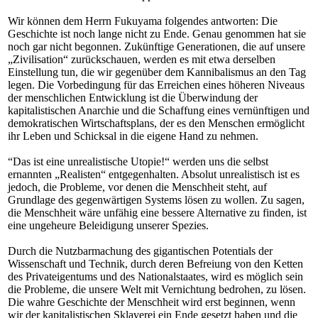
Wir können dem Herrn Fukuyama folgendes antworten: Die
Geschichte ist noch lange nicht zu Ende. Genau genommen hat sie
noch gar nicht begonnen. Zukünftige Generationen, die auf unsere
„Zivilisation“ zurückschauen, werden es mit etwa derselben
Einstellung tun, die wir gegenüber dem Kannibalismus an den Tag
legen. Die Vorbedingung für das Erreichen eines höheren Niveaus
der menschlichen Entwicklung ist die Überwindung der
kapitalistischen Anarchie und die Schaffung eines vernünftigen und
demokratischen Wirtschaftsplans, der es den Menschen ermöglicht
ihr Leben und Schicksal in die eigene Hand zu nehmen.
“Das ist eine unrealistische Utopie!“ werden uns die selbst
ernannten „Realisten“ entgegenhalten. Absolut unrealistisch ist es
jedoch, die Probleme, vor denen die Menschheit steht, auf
Grundlage des gegenwärtigen Systems lösen zu wollen. Zu sagen,
die Menschheit wäre unfähig eine bessere Alternative zu finden, ist
eine ungeheure Beleidigung unserer Spezies.
Durch die Nutzbarmachung des gigantischen Potentials der
Wissenschaft und Technik, durch deren Befreiung von den Ketten
des Privateigentums und des Nationalstaates, wird es möglich sein
die Probleme, die unsere Welt mit Vernichtung bedrohen, zu lösen.
Die wahre Geschichte der Menschheit wird erst beginnen, wenn
wir der kapitalistischen Sklaverei ein Ende gesetzt haben und die