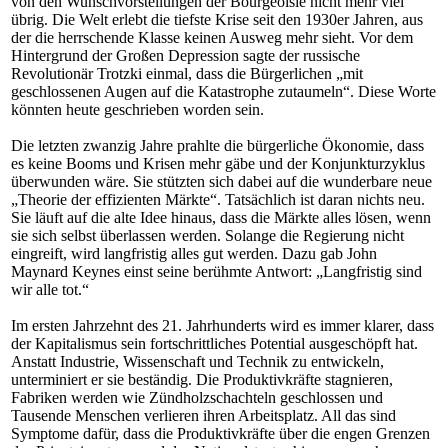
von den Wunschvorstellungen der Bourgeoisie nicht mehr viel
übrig. Die Welt erlebt die tiefste Krise seit den 1930er Jahren, aus
der die herrschende Klasse keinen Ausweg mehr sieht. Vor dem
Hintergrund der Großen Depression sagte der russische
Revolutionär Trotzki einmal, dass die Bürgerlichen „mit
geschlossenen Augen auf die Katastrophe zutaumeln“. Diese Worte
könnten heute geschrieben worden sein.
Die letzten zwanzig Jahre prahlte die bürgerliche Ökonomie, dass
es keine Booms und Krisen mehr gäbe und der Konjunkturzyklus
überwunden wäre. Sie stützten sich dabei auf die wunderbare neue
„Theorie der effizienten Märkte“. Tatsächlich ist daran nichts neu.
Sie läuft auf die alte Idee hinaus, dass die Märkte alles lösen, wenn
sie sich selbst überlassen werden. Solange die Regierung nicht
eingreift, wird langfristig alles gut werden. Dazu gab John
Maynard Keynes einst seine berühmte Antwort: „Langfristig sind
wir alle tot.“
Im ersten Jahrzehnt des 21. Jahrhunderts wird es immer klarer, dass
der Kapitalismus sein fortschrittliches Potential ausgeschöpft hat.
Anstatt Industrie, Wissenschaft und Technik zu entwickeln,
unterminiert er sie beständig. Die Produktivkräfte stagnieren,
Fabriken werden wie Zündholzschachteln geschlossen und
Tausende Menschen verlieren ihren Arbeitsplatz. All das sind
Symptome dafür, dass die Produktivkräfte über die engen Grenzen