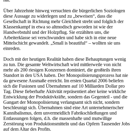
Über Jahrzehnte hinweg versuchten die bürgerlichen Soziologen
diese Aussage zu widerlegen und zu „beweisen“, dass die
Gesellschaft in Richtung mehr Gleichheit strebt und folglich der
Klassenkampf in etwa so altmodisch geworden ist wie der
Handwebstuhl und der Holzpflug. Sie erzählten uns, die
Arbeiterklasse sei verschwunden und habe sich in eine neue
Mittelschicht gewandelt. „Small is beautiful“ – wollten sie uns
einreden.
Doch mit der heutigen Realität haben diese Behauptungen wenig
zu tun. Die gesamte Weltwirtschaft wird mittlerweile von nicht
mehr als 200 riesigen Konzernen dominiert, die großteils ihren
Standort in den USA haben. Der Monopolisierungsprozess hat nie
da gewesene Ausmaße erreicht. Im ersten Quartal 2006 beliefen
sich die Fusionen und Übernahmen auf 10 Milliarden Dollar pro
Tag. Diese fieberhafte Aktivität repräsentiert aber keine wirkliche
Entwicklung der Produktivkräfte, sondern das Gegenteil - und die
Gangart der Monopolisierung verlangsamt sich nicht, sondern
beschleunigt sich. Übernahmen sind eine Art unternehmerischer
Kannibalismus, dem unvermeidlich Fabrikschließungen und
Entlassungen folgen, d.h. die massenhafte und mutwillige
Zerstörung von Produktionsmitteln und das Opfern Tausender Jobs
auf dem Altar des Profits.