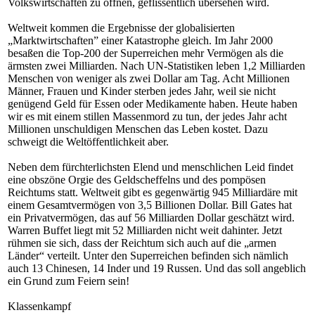
Volkswirtschaften zu öffnen, geflissentlich übersehen wird.
Weltweit kommen die Ergebnisse der globalisierten
„Marktwirtschaften” einer Katastrophe gleich. Im Jahr 2000
besaßen die Top-200 der Superreichen mehr Vermögen als die
ärmsten zwei Milliarden. Nach UN-Statistiken leben 1,2 Milliarden
Menschen von weniger als zwei Dollar am Tag. Acht Millionen
Männer, Frauen und Kinder sterben jedes Jahr, weil sie nicht
genügend Geld für Essen oder Medikamente haben. Heute haben
wir es mit einem stillen Massenmord zu tun, der jedes Jahr acht
Millionen unschuldigen Menschen das Leben kostet. Dazu
schweigt die Weltöffentlichkeit aber.
Neben dem fürchterlichsten Elend und menschlichen Leid findet
eine obszöne Orgie des Geldscheffelns und des pompösen
Reichtums statt. Weltweit gibt es gegenwärtig 945 Milliardäre mit
einem Gesamtvermögen von 3,5 Billionen Dollar. Bill Gates hat
ein Privatvermögen, das auf 56 Milliarden Dollar geschätzt wird.
Warren Buffet liegt mit 52 Milliarden nicht weit dahinter. Jetzt
rühmen sie sich, dass der Reichtum sich auch auf die „armen
Länder“ verteilt. Unter den Superreichen befinden sich nämlich
auch 13 Chinesen, 14 Inder und 19 Russen. Und das soll angeblich
ein Grund zum Feiern sein!
Klassenkampf