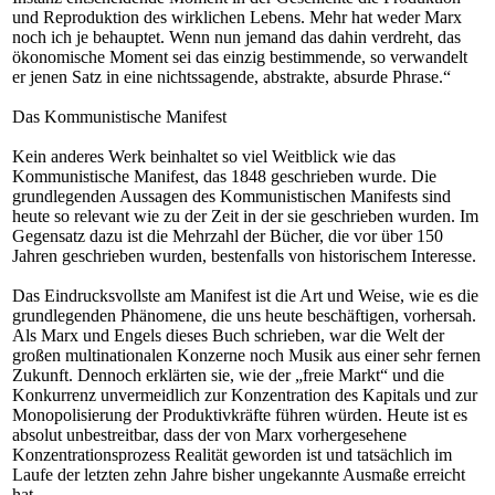
und Reproduktion des wirklichen Lebens. Mehr hat weder Marx
noch ich je behauptet. Wenn nun jemand das dahin verdreht, das
ökonomische Moment sei das einzig bestimmende, so verwandelt
er jenen Satz in eine nichtssagende, abstrakte, absurde Phrase.“
Das Kommunistische Manifest
Kein anderes Werk beinhaltet so viel Weitblick wie das
Kommunistische Manifest, das 1848 geschrieben wurde. Die
grundlegenden Aussagen des Kommunistischen Manifests sind
heute so relevant wie zu der Zeit in der sie geschrieben wurden. Im
Gegensatz dazu ist die Mehrzahl der Bücher, die vor über 150
Jahren geschrieben wurden, bestenfalls von historischem Interesse.
Das Eindrucksvollste am Manifest ist die Art und Weise, wie es die
grundlegenden Phänomene, die uns heute beschäftigen, vorhersah.
Als Marx und Engels dieses Buch schrieben, war die Welt der
großen multinationalen Konzerne noch Musik aus einer sehr fernen
Zukunft. Dennoch erklärten sie, wie der „freie Markt“ und die
Konkurrenz unvermeidlich zur Konzentration des Kapitals und zur
Monopolisierung der Produktivkräfte führen würden. Heute ist es
absolut unbestreitbar, dass der von Marx vorhergesehene
Konzentrationsprozess Realität geworden ist und tatsächlich im
Laufe der letzten zehn Jahre bisher ungekannte Ausmaße erreicht
hat.