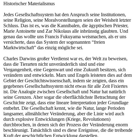
Historischer Materialismus
Jedes Gesellschaftssystem hat den Anspruch seine Institutionen,
seine Religion, seine Moralvorstellungen seien der Weisheit letzter
Schluss. Das ist es, was die Kannibalen, die ägyptischen Priester,
Marie Antoinette und Zar Nikolaus alle inbrünstig glaubten. Und
genau das wollte uns Francis Fukuyama weismachen, als er uns
versicherte, dass das System der sogenannten “freien
Marktwirtschaft” das einzig mögliche sei.
Charles Darwins großer Verdienst war es, der Welt zu beweisen,
dass die Tierarten nicht unveränderlich sind und eine
Vergangenheit, eine Gegenwart und eine Zukunft besitzen, sich
verändern und entwickeln. Marx und Engels leisteten dies auf dem
Gebiet der Geschichtswissenschaft, indem sie zeigten, dass ein
gegebenes Gesellschaftssystem nicht etwas für alle Zeit Fixiertes
ist. Die Analogie zwischen Gesellschaft und Natur hat natürlich
seine Grenzen. Aber sogar die oberflächlichste Betrachtung der
Geschichte zeigt, dass eine lineare Interpretation jeder Grundlage
entbehrt. Die Gesellschaft kennt, wie die Natur, lange Perioden
langsamer, allmählicher Veränderung, aber die Linie wird auch
durch explosive Entwicklungen (Kriege, Revolutionen)
durchbrochen, in denen sich der Prozess der Veränderung enorm
beschleunigt. Tatsächlich sind es diese Ereignisse, die die treibende
Kraft der geschichtlichen Entwicklung darstellen.