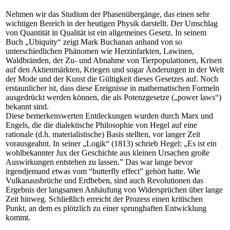
Nehmen wir das Studium der Phasenübergänge, das einen sehr
wichtigen Bereich in der heutigen Physik darstellt. Der Umschlag
von Quantität in Qualität ist ein allgemeines Gesetz. In seinem
Buch „Ubiquity“ zeigt Mark Buchanan anhand von so
unterschiedlichen Phänomen wie Herzinfarkten, Lawinen,
Waldbränden, der Zu- und Abnahme von Tierpopulationen, Krisen
auf den Aktienmärkten, Kriegen und sogar Änderungen in der Welt
der Mode und der Kunst die Gültigkeit dieses Gesetzes auf. Noch
erstaunlicher ist, dass diese Ereignisse in mathematischen Formeln
ausgedrückt werden können, die als Potenzgesetze („power laws“)
bekannt sind.
Diese bemerkenswerten Entdeckungen wurden durch Marx und
Engels, die die dialektische Philosophie von Hegel auf eine
rationale (d.h. materialistische) Basis stellten, vor langer Zeit
vorausgeahnt. In seiner „Logik“ (1813) schrieb Hegel: „Es ist ein
wohlbekannter Jux der Geschichte aus kleinen Ursachen große
Auswirkungen entstehen zu lassen.” Das war lange bevor
irgendjemand etwas vom “butterfly effect” gehört hatte. Wie
Vulkanausbrüche und Erdbeben, sind auch Revolutionen das
Ergebnis der langsamen Anhäufung von Widersprüchen über lange
Zeit hinweg. Schließlich erreicht der Prozess einen kritischen
Punkt, an dem es plötzlich zu einer sprunghaften Entwicklung
kommt.