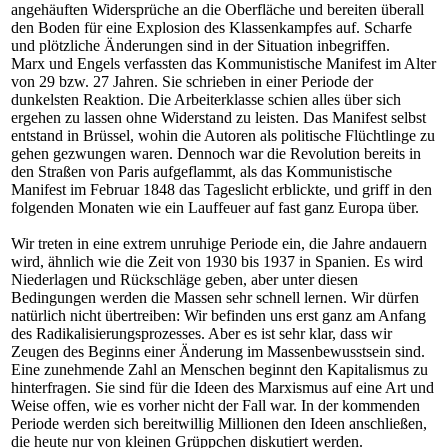
angehäuften Widersprüche an die Oberfläche und bereiten überall
den Boden für eine Explosion des Klassenkampfes auf. Scharfe
und plötzliche Änderungen sind in der Situation inbegriffen.
Marx und Engels verfassten das Kommunistische Manifest im Alter
von 29 bzw. 27 Jahren. Sie schrieben in einer Periode der
dunkelsten Reaktion. Die Arbeiterklasse schien alles über sich
ergehen zu lassen ohne Widerstand zu leisten. Das Manifest selbst
entstand in Brüssel, wohin die Autoren als politische Flüchtlinge zu
gehen gezwungen waren. Dennoch war die Revolution bereits in
den Straßen von Paris aufgeflammt, als das Kommunistische
Manifest im Februar 1848 das Tageslicht erblickte, und griff in den
folgenden Monaten wie ein Lauffeuer auf fast ganz Europa über.
Wir treten in eine extrem unruhige Periode ein, die Jahre andauern
wird, ähnlich wie die Zeit von 1930 bis 1937 in Spanien. Es wird
Niederlagen und Rückschläge geben, aber unter diesen
Bedingungen werden die Massen sehr schnell lernen. Wir dürfen
natürlich nicht übertreiben: Wir befinden uns erst ganz am Anfang
des Radikalisierungsprozesses. Aber es ist sehr klar, dass wir
Zeugen des Beginns einer Änderung im Massenbewusstsein sind.
Eine zunehmende Zahl an Menschen beginnt den Kapitalismus zu
hinterfragen. Sie sind für die Ideen des Marxismus auf eine Art und
Weise offen, wie es vorher nicht der Fall war. In der kommenden
Periode werden sich bereitwillig Millionen den Ideen anschließen,
die heute nur von kleinen Grüppchen diskutiert werden.