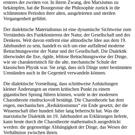
ersteres der zweiten vor. In ihrem Zwang, den Marxismus zu
bekämpfen, hat die Bourgeoisie die Philosophie zurück in die
schlimmsten Perioden ihrer alten, ausgeleierten und sterilen
Vergangenheit geführt.
Der dialektische Materialismus ist eine dynamische Sichtweise zum
Verständnis des Funktionierens der Natur, der Gesellschaft und des
Denkens. Weit davon entfernt eine altmodische Idee aus dem 19.
Jahrhundert zu sein, handelt es sich um eine auffallend moderne
Betrachtungsweise der Natur und der Gesellschaft. Die Dialektik
überwindet die fixe, rigide, leblose Betrachtungsweise der Dinge,
wie sie charakteristisch für die alte, mechanische Schule der
klassischen Physik war. Sie zeigt, dass sich Dinge unter bestimmten
Umständen auch in ihr Gegenteil verwandeln können.
Die dialektische Vorstellung, dass schrittweise Anhäufungen
kleiner Änderungen an einem kritischen Punkt zu einem
gigantischen Sprung führen können, wurde in der modernen
Chaostheorie eindrucksvoll bestätigt. Die Chaostheorie hat dem
engen, mechanischen „Reduktionismus“ ein Ende gesetzt, der die
Wissenschaft über hundert Jahre lang beherrscht hat. Was die
marxistische Dialektik im 19. Jahrhundert an Erklärungen lieferte,
kann heute durch die Chaostheorie mathematisch ausgedrückt
werden: die gegenseitige Abhängigkeit der Dinge, das Wesen der
Verhältnisse zwischen ihnen.