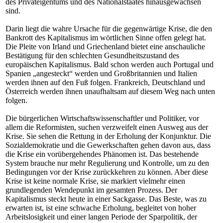
des Privateigentums und des Nationalstaates hinausgewachsen
sind.
Darin liegt die wahre Ursache für die gegenwärtige Krise, die den
Bankrott des Kapitalismus im wörtlichen Sinne offen gelegt hat.
Die Pleite von Irland und Griechenland bietet eine anschauliche
Bestätigung für den schlechten Gesundheitszustand des
europäischen Kapitalismus. Bald schon werden auch Portugal und
Spanien „angesteckt“ werden und Großbritannien und Italien
werden ihnen auf den Fuß folgen. Frankreich, Deutschland und
Österreich werden ihnen unaufhaltsam auf diesem Weg nach unten
folgen.
Die bürgerlichen Wirtschaftswissenschaftler und Politiker, vor
allem die Reformisten, suchen verzweifelt einen Ausweg aus der
Krise. Sie sehen die Rettung in der Erholung der Konjunktur. Die
Sozialdemokratie und die Gewerkschaften gehen davon aus, dass
die Krise ein vorübergehendes Phänomen ist. Das bestehende
System brauche nur mehr Regulierung und Kontrolle, um zu den
Bedingungen vor der Krise zurückkehren zu können. Aber diese
Krise ist keine normale Krise, sie markiert vielmehr einen
grundlegenden Wendepunkt im gesamten Prozess. Der
Kapitalismus steckt heute in einer Sackgasse. Das Beste, was zu
erwarten ist, ist eine schwache Erholung, begleitet von hoher
Arbeitslosigkeit und einer langen Periode der Sparpolitik, der