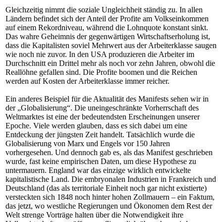
Gleichzeitig nimmt die soziale Ungleichheit ständig zu. In allen
Ländern befindet sich der Anteil der Profite am Volkseinkommen
auf einem Rekordniveau, während die Lohnquote konstant sinkt.
Das wahre Geheimnis der gegenwärtigen Wirtschaftserholung ist,
dass die Kapitalisten soviel Mehrwert aus der Arbeiterklasse saugen
wie noch nie zuvor. In den USA produzieren die Arbeiter im
Durchschnitt ein Drittel mehr als noch vor zehn Jahren, obwohl die
Reallöhne gefallen sind. Die Profite boomen und die Reichen
werden auf Kosten der Arbeiterklasse immer reicher.
Ein anderes Beispiel für die Aktualität des Manifests sehen wir in
der „Globalisierung“. Die uneingeschränkte Vorherrschaft des
Weltmarktes ist eine der bedeutendsten Erscheinungen unserer
Epoche. Viele werden glauben, dass es sich dabei um eine
Entdeckung der jüngsten Zeit handelt. Tatsächlich wurde die
Globalisierung von Marx und Engels vor 150 Jahren
vorhergesehen. Und dennoch gab es, als das Manifest geschrieben
wurde, fast keine empirischen Daten, um diese Hypothese zu
untermauern. England war das einzige wirklich entwickelte
kapitalistische Land. Die embryonalen Industrien in Frankreich und
Deutschland (das als territoriale Einheit noch gar nicht existierte)
versteckten sich 1848 noch hinter hohen Zollmauern – ein Faktum,
das jetzt, wo westliche Regierungen und Ökonomen dem Rest der
Welt strenge Vorträge halten über die Notwendigkeit ihre