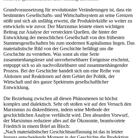
Grundvoraussetzung für revolutionäre Veränderungen ist, dass ein
bestimmtes Gesellschafts- und Wirtschaftssystem an seine Grenzen
stößt und sich als unfähig erweist, die Produktivkräfte so weiter zu
entwickeln wie zuvor. Der Marxismus leistete einen wichtigen
Beitrag zur Analyse der versteckten Quellen, die hinter der
Entwicklung der menschlichen Gesellschaft von den frühesten
Stammesgesellschaften bis zum modernen Kapitalismus liegen. Das
materialistische Bild von der Geschichte befähigt uns die
Geschichte zu verstehen. Was sonst als eine Serie
zusammenhangsloser und unvorhersehbarer Ereignisse erscheint,
entpuppt sich so als nachvollziehbarer und zusammenhängender
Prozess. Bei der Geschichte handelt sich um eine Reihe von
Aktionen und Reaktionen auf dem Gebiet der Politik, der
Wirtschaft und des ganze Spektrums gesellschaftlicher
Entwicklung.
Die Beziehung zwischen all diesen Phänomenen ist höchst
komplex und dialektisch. Sehr oft stoßen wir auf den Versuch den
Marxismus zu diskreditieren, indem seine Methode der
geschichtlichen Analyse verfälscht wird. Den absurden Vorwurf,
der Marxismus reduziere alles auf die Ökonomie, beantwortete
Friedrich in einem Brief an Bloch:
„Nach materialistischer Geschichtsauffassung ist das in letzter
Instanz entscheidende Moment in der Geschichte die Produktion