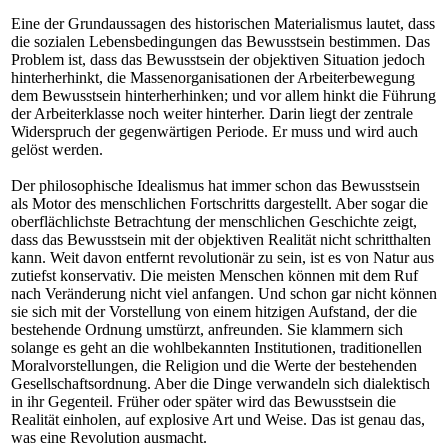
Eine der Grundaussagen des historischen Materialismus lautet, dass
die sozialen Lebensbedingungen das Bewusstsein bestimmen. Das
Problem ist, dass das Bewusstsein der objektiven Situation jedoch
hinterherhinkt, die Massenorganisationen der Arbeiterbewegung
dem Bewusstsein hinterherhinken; und vor allem hinkt die Führung
der Arbeiterklasse noch weiter hinterher. Darin liegt der zentrale
Widerspruch der gegenwärtigen Periode. Er muss und wird auch
gelöst werden.
Der philosophische Idealismus hat immer schon das Bewusstsein
als Motor des menschlichen Fortschritts dargestellt. Aber sogar die
oberflächlichste Betrachtung der menschlichen Geschichte zeigt,
dass das Bewusstsein mit der objektiven Realität nicht schritthalten
kann. Weit davon entfernt revolutionär zu sein, ist es von Natur aus
zutiefst konservativ. Die meisten Menschen können mit dem Ruf
nach Veränderung nicht viel anfangen. Und schon gar nicht können
sie sich mit der Vorstellung von einem hitzigen Aufstand, der die
bestehende Ordnung umstürzt, anfreunden. Sie klammern sich
solange es geht an die wohlbekannten Institutionen, traditionellen
Moralvorstellungen, die Religion und die Werte der bestehenden
Gesellschaftsordnung. Aber die Dinge verwandeln sich dialektisch
in ihr Gegenteil. Früher oder später wird das Bewusstsein die
Realität einholen, auf explosive Art und Weise. Das ist genau das,
was eine Revolution ausmacht.