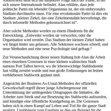
Andererseits stellt sich die subjektive Frage nach der Phase, in der
sich unsere Internationale befindet. Alan erklärte, dass jede
politische Partei ein lebender Organismus ist, der ein embryonales
Stadium durchlaufen muss. Für eine revolutionäre Partei ist dies ein
Stadium „kleiner Zirkel, das eine Zirkelmentalität hervorbringt, die
durch informelle Methoden gekennzeichnet ist“.
Aber solche Methoden werden zu einem Hindernis für die
Entwicklung. „Entweder werden sie verworfen, oder die
Organisation wird zerstört. Das Stadium der kleinen Zirkel haben
wir längst hinter uns gelassen. Alle Sektionen wachsen schnell, und
neue Methoden und eine neue Psychologie sind gefragt.“
Zur Veranschaulichung dieser neuen Haltung hob Alan die Arbeit
eines einzelnen Genossen in einer kleinen walisischen Stadt
namens Port Talbot hervor, wo die lebenswichtige Stahlindustrie
fast völlig zerstört wurde und nun große Entlassungen im letzten
verbliebenen Stahlwerk geplant sind.
Angesichts der Business-As-Usual-Methoden der offiziellen
Gewerkschaft ergriff dieser junge Arbeitergenosse mit
Unterstützung der umliegenden Ortsgruppen die Initiative, die
Arbeiter zum Streik und zur Besetzung des Stahlwerks aufzurufen,
und kündigte eine öffentliche Kundgebung an. Die Genossen
haben sich in einen Kampf auf Leben und Tod für die ganze Stadt
gestürzt. Unabhängig vom Ergebnis ist dies ein Beispiel für die