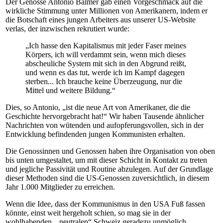
Der Genosse Antonio Balmer gab einen Vorgeschmack auf die
wirkliche Stimmung unter Millionen von Amerikanern, indem er
die Botschaft eines jungen Arbeiters aus unserer US-Website
verlas, der inzwischen rekrutiert wurde:
„Ich hasse den Kapitalismus mit jeder Faser meines
Körpers, ich will verdammt sein, wenn mich dieses
abscheuliche System mit sich in den Abgrund reißt,
und wenn es das tut, werde ich im Kampf dagegen
sterben... Ich brauche keine Überzeugung, nur die
Mittel und weitere Bildung.“
Dies, so Antonio, „ist die neue Art von Amerikaner, die die
Geschichte hervorgebracht hat!“ Wir haben Tausende ähnlicher
Nachrichten von wütenden und aufopferungsvollen, sich in der
Entwicklung befindenden jungen Kommunisten erhalten.
Die Genossinnen und Genossen haben ihre Organisation von oben
bis unten umgestaltet, um mit dieser Schicht in Kontakt zu treten
und jegliche Passivität und Routine abzulegen. Auf der Grundlage
dieser Methoden sind die US-Genossen zuversichtlich, in diesem
Jahr 1.000 Mitglieder zu erreichen.
Wenn die Idee, dass der Kommunismus in den USA Fuß fassen
könnte, einst weit hergeholt schien, so mag sie in der
wohlhabenden, „neutralen“ Schweiz geradezu unmöglich