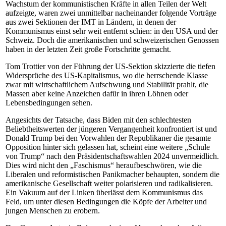
Wachstum der kommunistischen Kräfte in allen Teilen der Welt
aufzeigte, waren zwei unmittelbar nacheinander folgende Vorträge
aus zwei Sektionen der IMT in Ländern, in denen der
Kommunismus einst sehr weit entfernt schien: in den USA und der
Schweiz. Doch die amerikanischen und schweizerischen Genossen
haben in der letzten Zeit große Fortschritte gemacht.
Tom Trottier von der Führung der US-Sektion skizzierte die tiefen
Widersprüche des US-Kapitalismus, wo die herrschende Klasse
zwar mit wirtschaftlichem Aufschwung und Stabilität prahlt, die
Massen aber keine Anzeichen dafür in ihren Löhnen oder
Lebensbedingungen sehen.
Angesichts der Tatsache, dass Biden mit den schlechtesten
Beliebtheitswerten der jüngeren Vergangenheit konfrontiert ist und
Donald Trump bei den Vorwahlen der Republikaner die gesamte
Opposition hinter sich gelassen hat, scheint eine weitere „Schule
von Trump“ nach den Präsidentschaftswahlen 2024 unvermeidlich.
Dies wird nicht den „Faschismus“ heraufbeschwören, wie die
Liberalen und reformistischen Panikmacher behaupten, sondern die
amerikanische Gesellschaft weiter polarisieren und radikalisieren.
Ein Vakuum auf der Linken überlässt dem Kommunismus das
Feld, um unter diesen Bedingungen die Köpfe der Arbeiter und
jungen Menschen zu erobern.