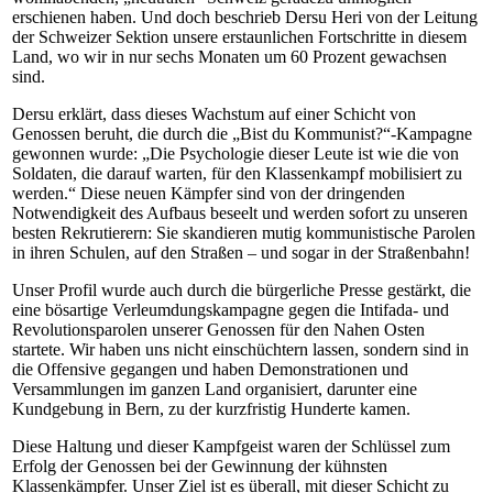
erschienen haben. Und doch beschrieb Dersu Heri von der Leitung
der Schweizer Sektion unsere erstaunlichen Fortschritte in diesem
Land, wo wir in nur sechs Monaten um 60 Prozent gewachsen
sind.
Dersu erklärt, dass dieses Wachstum auf einer Schicht von
Genossen beruht, die durch die „Bist du Kommunist?“-Kampagne
gewonnen wurde: „Die Psychologie dieser Leute ist wie die von
Soldaten, die darauf warten, für den Klassenkampf mobilisiert zu
werden.“ Diese neuen Kämpfer sind von der dringenden
Notwendigkeit des Aufbaus beseelt und werden sofort zu unseren
besten Rekrutierern: Sie skandieren mutig kommunistische Parolen
in ihren Schulen, auf den Straßen – und sogar in der Straßenbahn!
Unser Profil wurde auch durch die bürgerliche Presse gestärkt, die
eine bösartige Verleumdungskampagne gegen die Intifada- und
Revolutionsparolen unserer Genossen für den Nahen Osten
startete. Wir haben uns nicht einschüchtern lassen, sondern sind in
die Offensive gegangen und haben Demonstrationen und
Versammlungen im ganzen Land organisiert, darunter eine
Kundgebung in Bern, zu der kurzfristig Hunderte kamen.
Diese Haltung und dieser Kampfgeist waren der Schlüssel zum
Erfolg der Genossen bei der Gewinnung der kühnsten
Klassenkämpfer. Unser Ziel ist es überall, mit dieser Schicht zu