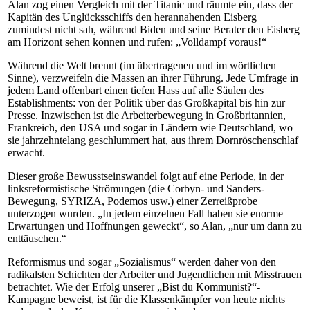
Alan zog einen Vergleich mit der Titanic und räumte ein, dass der
Kapitän des Unglücksschiffs den herannahenden Eisberg
zumindest nicht sah, während Biden und seine Berater den Eisberg
am Horizont sehen können und rufen: „Volldampf voraus!“
Während die Welt brennt (im übertragenen und im wörtlichen
Sinne), verzweifeln die Massen an ihrer Führung. Jede Umfrage in
jedem Land offenbart einen tiefen Hass auf alle Säulen des
Establishments: von der Politik über das Großkapital bis hin zur
Presse. Inzwischen ist die Arbeiterbewegung in Großbritannien,
Frankreich, den USA und sogar in Ländern wie Deutschland, wo
sie jahrzehntelang geschlummert hat, aus ihrem Dornröschenschlaf
erwacht.
Dieser große Bewusstseinswandel folgt auf eine Periode, in der
linksreformistische Strömungen (die Corbyn- und Sanders-
Bewegung, SYRIZA, Podemos usw.) einer Zerreißprobe
unterzogen wurden. „In jedem einzelnen Fall haben sie enorme
Erwartungen und Hoffnungen geweckt“, so Alan, „nur um dann zu
enttäuschen.“
Reformismus und sogar „Sozialismus“ werden daher von den
radikalsten Schichten der Arbeiter und Jugendlichen mit Misstrauen
betrachtet. Wie der Erfolg unserer „Bist du Kommunist?“-
Kampagne beweist, ist für die Klassenkämpfer von heute nichts