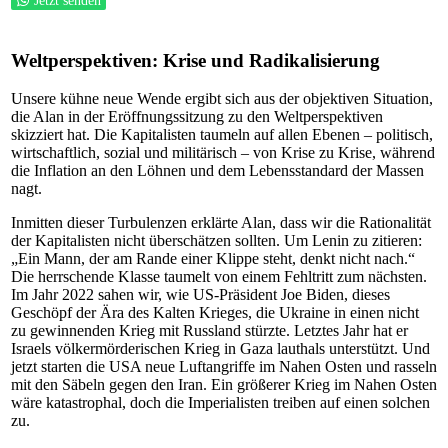
Jetzt senden
Weltperspektiven: Krise und Radikalisierung
Unsere kühne neue Wende ergibt sich aus der objektiven Situation,
die Alan in der Eröffnungssitzung zu den Weltperspektiven
skizziert hat. Die Kapitalisten taumeln auf allen Ebenen – politisch,
wirtschaftlich, sozial und militärisch – von Krise zu Krise, während
die Inflation an den Löhnen und dem Lebensstandard der Massen
nagt.
Inmitten dieser Turbulenzen erklärte Alan, dass wir die Rationalität
der Kapitalisten nicht überschätzen sollten. Um Lenin zu zitieren:
„Ein Mann, der am Rande einer Klippe steht, denkt nicht nach.“
Die herrschende Klasse taumelt von einem Fehltritt zum nächsten.
Im Jahr 2022 sahen wir, wie US-Präsident Joe Biden, dieses
Geschöpf der Ära des Kalten Krieges, die Ukraine in einen nicht
zu gewinnenden Krieg mit Russland stürzte. Letztes Jahr hat er
Israels völkermörderischen Krieg in Gaza lauthals unterstützt. Und
jetzt starten die USA neue Luftangriffe im Nahen Osten und rasseln
mit den Säbeln gegen den Iran. Ein größerer Krieg im Nahen Osten
wäre katastrophal, doch die Imperialisten treiben auf einen solchen
zu.