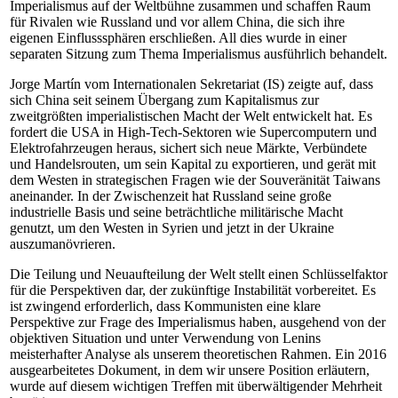
Imperialismus auf der Weltbühne zusammen und schaffen Raum
für Rivalen wie Russland und vor allem China, die sich ihre
eigenen Einflusssphären erschließen. All dies wurde in einer
separaten Sitzung zum Thema Imperialismus ausführlich behandelt.
Jorge Martín vom Internationalen Sekretariat (IS) zeigte auf, dass
sich China seit seinem Übergang zum Kapitalismus zur
zweitgrößten imperialistischen Macht der Welt entwickelt hat. Es
fordert die USA in High-Tech-Sektoren wie Supercomputern und
Elektrofahrzeugen heraus, sichert sich neue Märkte, Verbündete
und Handelsrouten, um sein Kapital zu exportieren, und gerät mit
dem Westen in strategischen Fragen wie der Souveränität Taiwans
aneinander. In der Zwischenzeit hat Russland seine große
industrielle Basis und seine beträchtliche militärische Macht
genutzt, um den Westen in Syrien und jetzt in der Ukraine
auszumanövrieren.
Die Teilung und Neuaufteilung der Welt stellt einen Schlüsselfaktor
für die Perspektiven dar, der zukünftige Instabilität vorbereitet. Es
ist zwingend erforderlich, dass Kommunisten eine klare
Perspektive zur Frage des Imperialismus haben, ausgehend von der
objektiven Situation und unter Verwendung von Lenins
meisterhafter Analyse als unserem theoretischen Rahmen. Ein 2016
ausgearbeitetes Dokument, in dem wir unsere Position erläutern,
wurde auf diesem wichtigen Treffen mit überwältigender Mehrheit