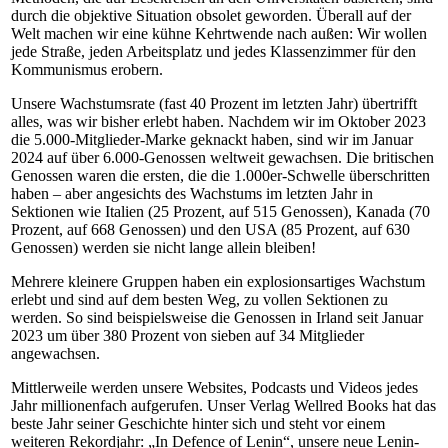
durch die objektive Situation obsolet geworden. Überall auf der
Welt machen wir eine kühne Kehrtwende nach außen: Wir wollen
jede Straße, jeden Arbeitsplatz und jedes Klassenzimmer für den
Kommunismus erobern.
Unsere Wachstumsrate (fast 40 Prozent im letzten Jahr) übertrifft
alles, was wir bisher erlebt haben. Nachdem wir im Oktober 2023
die 5.000-Mitglieder-Marke geknackt haben, sind wir im Januar
2024 auf über 6.000-Genossen weltweit gewachsen. Die britischen
Genossen waren die ersten, die die 1.000er-Schwelle überschritten
haben – aber angesichts des Wachstums im letzten Jahr in
Sektionen wie Italien (25 Prozent, auf 515 Genossen), Kanada (70
Prozent, auf 668 Genossen) und den USA (85 Prozent, auf 630
Genossen) werden sie nicht lange allein bleiben!
Mehrere kleinere Gruppen haben ein explosionsartiges Wachstum
erlebt und sind auf dem besten Weg, zu vollen Sektionen zu
werden. So sind beispielsweise die Genossen in Irland seit Januar
2023 um über 380 Prozent von sieben auf 34 Mitglieder
angewachsen.
Mittlerweile werden unsere Websites, Podcasts und Videos jedes
Jahr millionenfach aufgerufen. Unser Verlag Wellred Books hat das
beste Jahr seiner Geschichte hinter sich und steht vor einem
weiteren Rekordjahr: „In Defence of Lenin“, unsere neue Lenin-