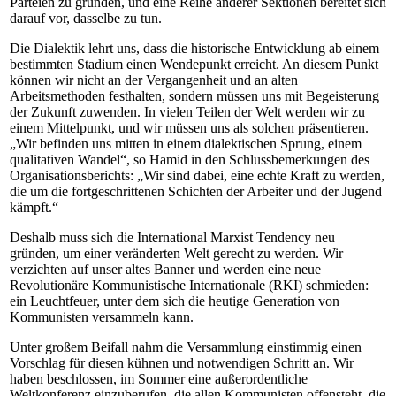
Parteien zu gründen, und eine Reihe anderer Sektionen bereitet sich
darauf vor, dasselbe zu tun.
Die Dialektik lehrt uns, dass die historische Entwicklung ab einem
bestimmten Stadium einen Wendepunkt erreicht. An diesem Punkt
können wir nicht an der Vergangenheit und an alten
Arbeitsmethoden festhalten, sondern müssen uns mit Begeisterung
der Zukunft zuwenden. In vielen Teilen der Welt werden wir zu
einem Mittelpunkt, und wir müssen uns als solchen präsentieren.
„Wir befinden uns mitten in einem dialektischen Sprung, einem
qualitativen Wandel“, so Hamid in den Schlussbemerkungen des
Organisationsberichts: „Wir sind dabei, eine echte Kraft zu werden,
die um die fortgeschrittenen Schichten der Arbeiter und der Jugend
kämpft.“
Deshalb muss sich die International Marxist Tendency neu
gründen, um einer veränderten Welt gerecht zu werden. Wir
verzichten auf unser altes Banner und werden eine neue
Revolutionäre Kommunistische Internationale (RKI) schmieden:
ein Leuchtfeuer, unter dem sich die heutige Generation von
Kommunisten versammeln kann.
Unter großem Beifall nahm die Versammlung einstimmig einen
Vorschlag für diesen kühnen und notwendigen Schritt an. Wir
haben beschlossen, im Sommer eine außerordentliche
Weltkonferenz einzuberufen, die allen Kommunisten offensteht, die