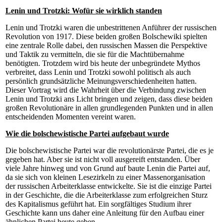
Lenin und Trotzki: Wofür sie wirklich standen
Lenin und Trotzki waren die unbestrittenen Anführer der russischen
Revolution von 1917. Diese beiden großen Bolschewiki spielten
eine zentrale Rolle dabei, den russischen Massen die Perspektive
und Taktik zu vermitteln, die sie für die Machtübernahme
benötigten. Trotzdem wird bis heute der unbegründete Mythos
verbreitet, dass Lenin und Trotzki sowohl politisch als auch
persönlich grundsätzliche Meinungsverschiedenheiten
hatten.
Dieser Vortrag wird die Wahrheit über die Verbindung zwischen
Lenin und Trotzki ans Licht bringen und zeigen, dass diese beiden
großen Revolutionäre in allen grundlegenden Punkten und in allen
entscheidenden Momenten vereint waren.
Wie die bolschewistische Partei aufgebaut wurde
Die bolschewistische Partei war die revolutionärste Partei, die es je
gegeben hat. Aber sie ist nicht voll ausgereift entstanden. Über
viele Jahre hinweg und von Grund auf baute Lenin die Partei auf,
da sie sich von kleinen Lesezirkeln zu einer Massenorganisation
der russischen Arbeiterklasse entwickelte. Sie ist die einzige Partei
in der Geschichte, die die Arbeiterklasse zum erfolgreichen Sturz
des Kapitalismus geführt hat. Ein sorgfältiges Studium ihrer
Geschichte kann uns daher eine Anleitung für den Aufbau einer
ähnlichen Partei heute geben.