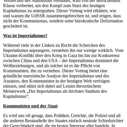
Verbrechen des Stalinismus verbindet, wird von der herrschenden
Klasse verbreitet, um den Kampf zum Sturz des heutigen
Kapitalismus zu untergraben. Dieser Vortrag wird erklären, wie
und warum die UdSSR zusammengebrochen ist, und zeigen, dass
nicht der Kommunismus, sondern seine
bürokratische Deformation
gescheitert ist.
Was ist Imperialismus?
Während viele in der Linken zu Recht die Schrecken des
Imperialismus anprangern, verstehen ihn nur wenige wirklich. Vom
Ukraine-Konflikt über den Krieg in Gaza bis hin zur Konkurrenz
zwischen China und den USA – der Imperialismus dominiert die
Weltbeziehungen, und als solcher ist es die Pflicht von
Kommunisten, ihn zu verstehen. Dieser Vortrag bietet eine
gründliche marxistische Analyse des Imperialismus und des
Ansatzes, den Kommunisten in der heutigen Welt verfolgen
müssen, und stützt sich dabei auf Lenins theoretischem
Meisterwerk „Der Imperialismus als höchstes Stadium des
Kapitalismus“.
Kommunisten und der Staat
Es wird uns oft gesagt, dass Politiker, Gerichte, die Polizei und all
die anderen Bestandteile des Staates einfach neutrale Schiedsrichter
der Gerechtigkeit sind, die im besten Interesse aller handeln. In