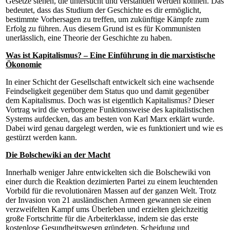
Gesetze stehen, die untersucht und verstanden werden können. Das
bedeutet, dass das Studium der Geschichte es dir ermöglicht,
bestimmte Vorhersagen zu treffen, um zukünftige Kämpfe zum
Erfolg zu führen. Aus diesem Grund ist es für Kommunisten
unerlässlich, eine Theorie der Geschichte zu haben.
Was ist Kapitalismus? – Eine Einführung in die marxistische
Ökonomie
In einer Schicht der Gesellschaft entwickelt sich eine wachsende
Feindseligkeit gegenüber dem Status quo und damit gegenüber
dem Kapitalismus. Doch was ist eigentlich Kapitalismus? Dieser
Vortrag wird die verborgene Funktionsweise des kapitalistischen
Systems aufdecken, das am besten von Karl Marx erklärt wurde.
Dabei wird genau dargelegt werden, wie es funktioniert und wie es
gestürzt werden kann.
Die Bolschewiki an der Macht
Innerhalb weniger Jahre entwickelten sich die Bolschewiki von
einer durch die Reaktion dezimierten Partei zu einem leuchtenden
Vorbild für die revolutionären Massen auf der ganzen Welt. Trotz
der Invasion von 21 ausländischen Armeen gewannen sie einen
verzweifelten Kampf ums Überleben und erzielten gleichzeitig
große Fortschritte für die Arbeiterklasse, indem sie das erste
kostenlose Gesundheitswesen gründeten, Scheidung und